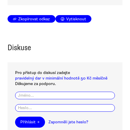
Zkopírovat odkaz
Vytisknout
Diskuse
Pro přístup do diskusí zadejte
pravidelný dar v minimální hodnotě 50 Kč měsíčně
Děkujeme za podporu.
Přihlásit →
Zapomněli jste heslo?