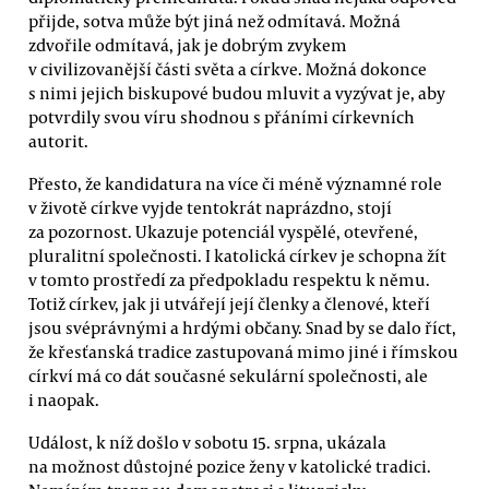
přijde, sotva může být jiná než odmítavá. Možná
zdvořile odmítavá, jak je dobrým zvykem
v civilizovanější části světa a církve. Možná dokonce
s nimi jejich biskupové budou mluvit a vyzývat je, aby
potvrdily svou víru shodnou s přáními církevních
autorit.
Přesto, že kandidatura na více či méně významné role
v životě církve vyjde tentokrát naprázdno, stojí
za pozornost. Ukazuje potenciál vyspělé, otevřené,
pluralitní společnosti. I katolická církev je schopna žít
v tomto prostředí za předpokladu respektu k němu.
Totiž církev, jak ji utvářejí její členky a členové, kteří
jsou svéprávnými a hrdými občany. Snad by se dalo říct,
že křesťanská tradice zastupovaná mimo jiné i římskou
církví má co dát současné sekulární společnosti, ale
i naopak.
Událost, k níž došlo v sobotu 15. srpna, ukázala
na možnost důstojné pozice ženy v katolické tradici.