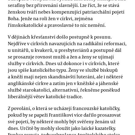
serafíny bez přirovnání slavnější. Lze říct, že se stává
ženskou tváří nebes kompenzující patriarchální pojetí
Boha. Jenže na roli žen v církvi, zejména
římskokatolické a pravoslavné to nic nemění.
V dějinách křesťanství došlo postupně k posunu.
Nejdříve v církvích navazujících na radikální reformaci,
u unitářů, u kvakerů, u presbyteriánů a postupně dál
se prosazuje rovnost mužů a žen a ženy se ujímají
služby v církvích. Dnes už dokonce i v církvích, které
jsou spíše katolického typu. Ženy ve službě biskupů
a kněží mají nejen skandinávští luteráni, ale i některé
anglikánské církve a zatím jen v kněžské a jáhenské
službě starokatolíci, alternativní, řekněme poněkud
liberálnější větev katolické tradice.
Z povolání, o která se ucházejí francouzské katoličky,
pokud by se papeži Františkovi více dařilo prosazovat
své pojetí, by některé mohly být svěřeny ženám už
dnes. Určitě by mohly sloužit jako laické kazatelky.
Funkce nuncia, tedy velvyslance Apoštolského stolce