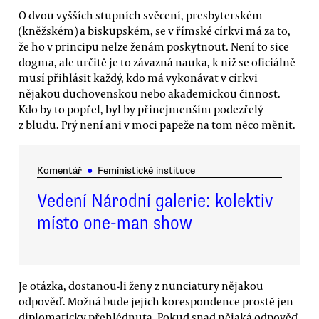
O dvou vyšších stupních svěcení, presbyterském
(kněžském) a biskupském, se v římské církvi má za to,
že ho v principu nelze ženám poskytnout. Není to sice
dogma, ale určitě je to závazná nauka, k níž se oficiálně
musí přihlásit každý, kdo má vykonávat v církvi
nějakou duchovenskou nebo akademickou činnost.
Kdo by to popřel, byl by přinejmenším podezřelý
z bludu. Prý není ani v moci papeže na tom něco měnit.
Komentář
●
Feministické instituce
Vedení Národní galerie: kolektiv
místo one-man show
Je otázka, dostanou-li ženy z nunciatury nějakou
odpověď. Možná bude jejich korespondence prostě jen
diplomaticky přehlédnuta. Pokud snad nějaká odpověď