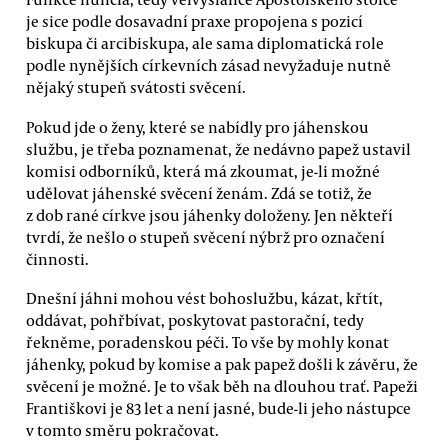
je sice podle dosavadní praxe propojena s pozicí
biskupa či arcibiskupa, ale sama diplomatická role
podle nynějších církevních zásad nevyžaduje nutně
nějaký stupeň svátosti svěcení.
Pokud jde o ženy, které se nabídly pro jáhenskou
službu, je třeba poznamenat, že nedávno papež ustavil
komisi odborníků, která má zkoumat, je-li možné
udělovat jáhenské svěcení ženám. Zdá se totiž, že
z dob rané církve jsou jáhenky doloženy. Jen někteří
tvrdí, že nešlo o stupeň svěcení nýbrž pro označení
činnosti.
Dnešní jáhni mohou vést bohoslužbu, kázat, křtít,
oddávat, pohřbívat, poskytovat pastorační, tedy
řekněme, poradenskou péči. To vše by mohly konat
jáhenky, pokud by komise a pak papež došli k závěru, že
svěcení je možné. Je to však běh na dlouhou trať. Papeži
Františkovi je 83 let a není jasné, bude-li jeho nástupce
v tomto směru pokračovat.