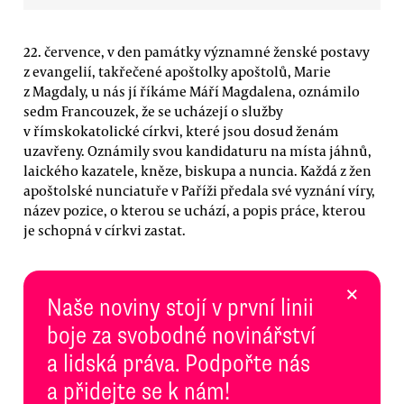
22. července, v den památky významné ženské postavy
z evangelií, takřečené apoštolky apoštolů, Marie
z Magdaly, u nás jí říkáme Máří Magdalena, oznámilo
sedm Francouzek, že se ucházejí o služby
v římskokatolické církvi, které jsou dosud ženám
uzavřeny. Oznámily svou kandidaturu na místa jáhnů,
laického kazatele, kněze, biskupa a nuncia. Každá z žen
apoštolské nunciatuře v Paříži předala své vyznání víry,
název pozice, o kterou se uchází, a popis práce, kterou
je schopná v církvi zastat.
×
Naše noviny stojí v první linii
boje za svobodné novinářství
a lidská práva. Podpořte nás
a přidejte se k nám!