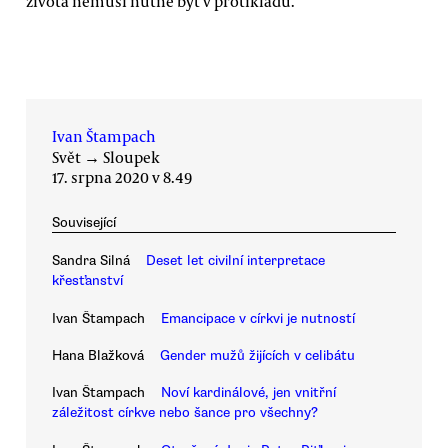
života nemusí nutně být v protikladu.
Ivan Štampach
Svět
→
Sloupek
17. srpna 2020 v 8.49
Související
Sandra Silná
Deset let civilní interpretace
křesťanství
Ivan Štampach
Emancipace v církvi je nutností
Hana Blažková
Gender mužů žijících v celibátu
Ivan Štampach
Noví kardinálové, jen vnitřní
záležitost církve nebo šance pro všechny?