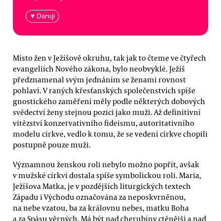
♥ Daruji
Místo žen v Ježíšově okruhu, tak jak to čteme ve čtyřech
evangeliích Nového zákona, bylo neobvyklé. Ježíš
předznamenal svým jednáním se ženami rovnost
pohlaví. V raných křesťanských společenstvích spíše
gnostického zaměření měly podle některých dobových
svědectví ženy stejnou pozici jako muži. Až definitivní
vítězství konzervativního fideismu, autoritativního
modelu církve, vedlo k tomu, že se vedení církve chopili
postupně pouze muži.
Významnou ženskou roli nebylo možno popřít, avšak
v mužské církvi dostala spíše symbolickou roli. Maria,
Ježíšova Matka, je v pozdějších liturgických textech
Západu i Východu označována za neposkvrněnou,
na nebe vzatou, ba za královnu nebes, matku Boha
a za Spásu věrných. Má být nad cherubíny ctěnější a nad