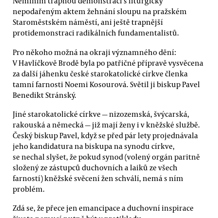
Nemíním trapnou demonstraci s liturgicky
nepodařeným aktem žehnání sloupu na pražském
Staroměstském náměstí, ani ještě trapnější
protidemonstraci radikálních fundamentalistů.
Pro někoho možná na okraji významného dění:
V Havlíčkově Brodě byla po patřičné přípravě vysvěcena
za další jáhenku české starokatolické církve členka
tamní farnosti Noemi Kosourová. Světil ji biskup Pavel
Benedikt Stránský.
Jiné starokatolické církve — nizozemská, švýcarská,
rakouská a německá — již mají ženy i v kněžské službě.
Český biskup Pavel, když se před pár lety projednávala
jeho kandidatura na biskupa na synodu církve,
se nechal slyšet, že pokud synod (volený orgán paritně
složený ze zástupců duchovních a laiků ze všech
farností) kněžské svěcení žen schválí, nemá s ním
problém.
Zdá se, že přece jen emancipace a duchovní inspirace