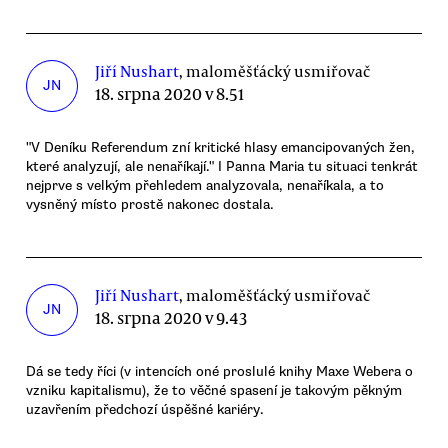
Jiří Nushart
, maloměšťácký usmiřovač
JN
18. srpna 2020 v 8.51
"V Deníku Referendum zní kritické hlasy emancipovaných žen,
které analyzují, ale nenaříkají." I Panna Maria tu situaci tenkrát
nejprve s velkým přehledem analyzovala, nenaříkala, a to
vysněný místo prostě nakonec dostala.
Jiří Nushart
, maloměšťácký usmiřovač
JN
18. srpna 2020 v 9.43
Dá se tedy říci (v intencích oné proslulé knihy Maxe Webera o
vzniku kapitalismu), že to věčné spasení je takovým pěkným
uzavřením předchozí úspěšné kariéry.