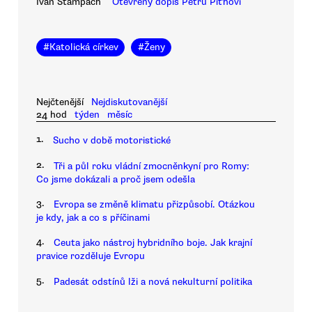
Ivan Štampach
Otevřený dopis Petru Piťhovi
#
Katolická církev
#
Ženy
Nejčtenější
Nejdiskutovanější
24 hod
týden
měsíc
1.
Sucho v době motoristické
2.
Tři a půl roku vládní zmocněnkyní pro Romy:
Co jsme dokázali a proč jsem odešla
3.
Evropa se změně klimatu přizpůsobí. Otázkou
je kdy, jak a co s příčinami
4.
Ceuta jako nástroj hybridního boje. Jak krajní
pravice rozděluje Evropu
5.
Padesát odstínů lži a nová nekulturní politika