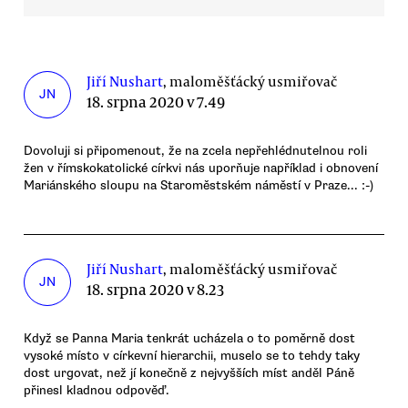
Jiří Nushart
, maloměšťácký usmiřovač
JN
18. srpna 2020 v 7.49
Dovoluji si připomenout, že na zcela nepřehlédnutelnou roli
žen v římskokatolické církvi nás uporňuje například i obnovení
Mariánského sloupu na Staroměstském náměstí v Praze... :-)
Jiří Nushart
, maloměšťácký usmiřovač
JN
18. srpna 2020 v 8.23
Když se Panna Maria tenkrát ucházela o to poměrně dost
vysoké místo v církevní hierarchii, muselo se to tehdy taky
dost urgovat, než jí konečně z nejvyšších míst anděl Páně
přinesl kladnou odpověď.