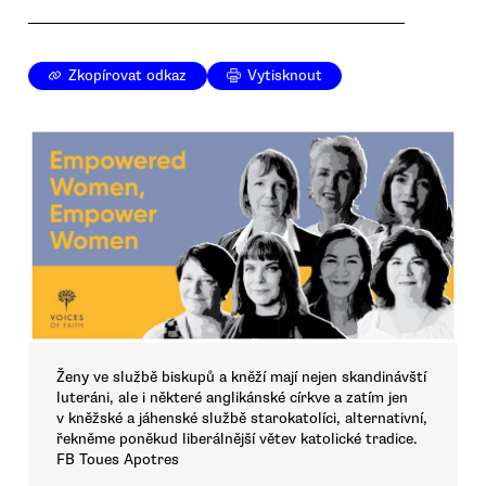
Zkopírovat odkaz
Vytisknout
Ženy ve službě biskupů a kněží mají nejen skandinávští
luteráni, ale i některé anglikánské církve a zatím jen
v kněžské a jáhenské službě starokatolíci, alternativní,
řekněme poněkud liberálnější větev katolické tradice.
FB Toues Apotres