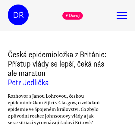
DR
♥ Daruji
Česká epidemioložka z Británie:
Přístup vlády se lepší, čeká nás
ale maraton
Petr Jedlička
Rozhovor s Janou Lohrovou, českou
epidemioložkou žijící v Glasgow, o zvládání
epidemie ve Spojeném království. Co zbylo
z původní reakce Johnsonovy vlády a jak
se se situací vyrovnávají řadoví Britové?