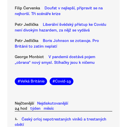
Filip Červenka
Doufat v nejlepší, připravit se na
nejhorší. Tři scénáře krize
Petr Jedlička
Liberální švédský přístup ke Covidu
není divokým hazardem, za nějž se vydává
Petr Jedlička
Boris Johnson se zotavuje. Pro
Británii to zatím neplatí
George Monbiot
V pandemii dostává pojem
„obrana“ nový smysl. Stíhačky jsou k ničemu
#
Velká Británie
#
Covid-19
Nejčtenější
Nejdiskutovanější
24 hod
týden
měsíc
1.
Český orloj nepotrestaných viníků a trestaných
obětí