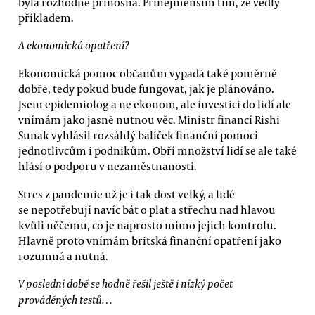
byla rozhodně přínosná. Přinejmenším tím, že vedly
příkladem.
A ekonomická opatření?
Ekonomická pomoc občanům vypadá také poměrně
dobře, tedy pokud bude fungovat, jak je plánováno.
Jsem epidemiolog a ne ekonom, ale investici do lidí ale
vnímám jako jasně nutnou věc. Ministr financí Rishi
Sunak vyhlásil rozsáhlý balíček finanční pomoci
jednotlivcům i podnikům. Obří množství lidí se ale také
hlásí o podporu v nezaměstnanosti.
Stres z pandemie už je i tak dost velký, a lidé
se nepotřebují navíc bát o plat a střechu nad hlavou
kvůli něčemu, co je naprosto mimo jejich kontrolu.
Hlavně proto vnímám britská finanční opatření jako
rozumná a nutná.
V poslední době se hodně řešil ještě i nízký počet
prováděných testů…