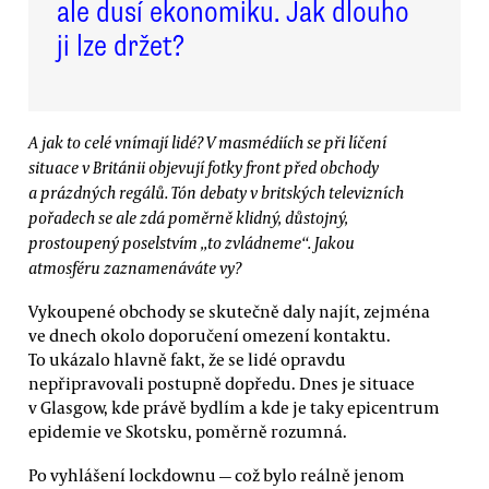
ale dusí ekonomiku. Jak dlouho
ji lze držet?
A jak to celé vnímají lidé? V masmédiích se při líčení
situace v Británii objevují fotky front před obchody
a prázdných regálů. Tón debaty v britských televizních
pořadech se ale zdá poměrně klidný, důstojný,
prostoupený poselstvím „to zvládneme“. Jakou
atmosféru zaznamenáváte vy?
Vykoupené obchody se skutečně daly najít, zejména
ve dnech okolo doporučení omezení kontaktu.
To ukázalo hlavně fakt, že se lidé opravdu
nepřipravovali postupně dopředu. Dnes je situace
v Glasgow, kde právě bydlím a kde je taky epicentrum
epidemie ve Skotsku, poměrně rozumná.
Po vyhlášení lockdownu — což bylo reálně jenom