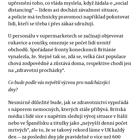
upřesnění toho, co vláda myslela, když žádala o „social
distancing“ — lidem asi dochází závažnost situace,
a policie má technicky pravomoci například pokutovat
lidi, kteří se třeba i přes zákaz sdružují.
U personálu v supermarketech se začínají objevovat
rukavice a roušky, omezuje se počet lidí uvnitř
obchodů. Spořádané fronty koneckonců Británie
vynalezla, že. Stejně tak se, zdá se, velká část populace
chová zodpovědně a zůstává doma, respektive chodí jen
na „zdravotní procházky“.
Co bude podle vás největší výzvou pro nadcházející
dny?
Nesmírně důležité bude, jak se zdravotnictví vypořádá
s náporem nemocných, kterých stále přibývá. Britská
média i lidé sice s napětím sledují vývoj situace v Itálii
nebo ve Španělsku a titulky jako „nejvyšší denní počet
mrtvých“, ale to, že se takový rekord láme v UK každý
den — za poslední dny jde pravidelně o více než 600