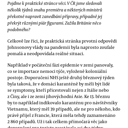
Pojďme k praktické stránce věci. V ČR jsme sledovali
několik týdnů snahu premiéra a některých ministrů
překotně napravit zanedbání přípravy, případně jej
překrýt různými píár figurami. Zažila Británie něco
podobného?
Celkově lze říci, že praktická stránka prvotní odpovědi
Johnsonovy vlády na pandemii byla naprosto zoufale
pomalá a neodpovídala reálné situaci.
Například v počáteční fázi epidemie v zemi panovaly,
co se importace nemoci týče, vyloženě koloniální
postoje. Doporučení NHS ještě druhý březnový týden
byla taková, že v domácí karanténě by měli být lidé
se symptomy, kteří přicestovali nejen z Itálie nebo
z Číny, ale i ze zemí jihovýchodní Asie. Ke 13. březnu
by to například indikovalo karanténu pro návštěvníky
Vietnamu, který měl 39 případů, ale ne pro někoho, kdo
právě přijel z Francie, která měla tehdy zaznamenáno
2 860 případů. Už i tak celkem přímočará věc jako
doporučení pro turisty zaostávala asi dva týdny