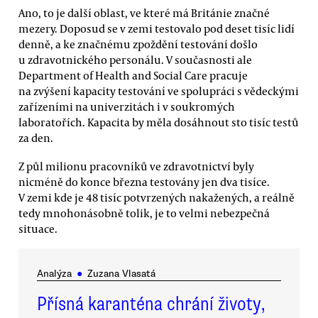
Ano, to je další oblast, ve které má Británie značné
mezery. Doposud se v zemi testovalo pod deset tisíc lidí
denně, a ke značnému zpoždění testování došlo
u zdravotnického personálu. V současnosti ale
Department of Health and Social Care pracuje
na zvýšení kapacity testování ve spolupráci s vědeckými
zařízeními na univerzitách i v soukromých
laboratořích. Kapacita by měla dosáhnout sto tisíc testů
za den.
Z půl milionu pracovníků ve zdravotnictví byly
nicméně do konce března testovány jen dva tisíce.
V zemi kde je 48 tisíc potvrzených nakažených, a reálně
tedy mnohonásobně tolik, je to velmi nebezpečná
situace.
Analýza
●
Zuzana Vlasatá
Přísná karanténa chrání životy,