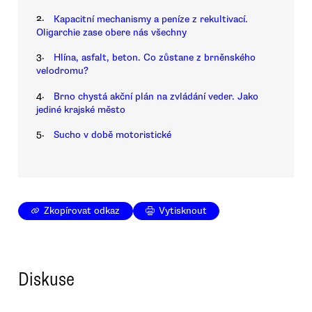
2.
Kapacitní mechanismy a peníze z rekultivací.
Oligarchie zase obere nás všechny
3.
Hlína, asfalt, beton. Co zůstane z brněnského
velodromu?
4.
Brno chystá akční plán na zvládání veder. Jako
jediné krajské město
5.
Sucho v době motoristické
Zkopírovat odkaz
Vytisknout
Diskuse