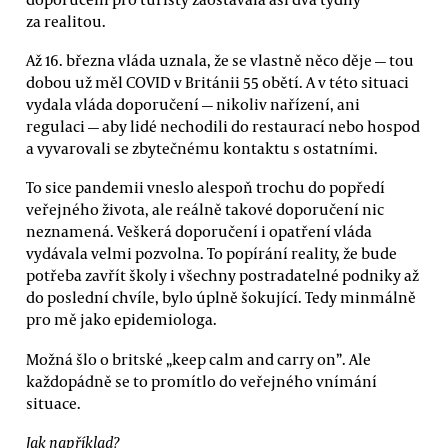
za realitou.
Až 16. března vláda uznala, že se vlastně něco děje — tou
dobou už měl COVID v Británii 55 obětí. A v této situaci
vydala vláda doporučení — nikoliv nařízení, ani
regulaci — aby lidé nechodili do restaurací nebo hospod
a vyvarovali se zbytečnému kontaktu s ostatními.
To sice pandemii vneslo alespoň trochu do popředí
veřejného života, ale reálně takové doporučení nic
neznamená. Veškerá doporučení i opatření vláda
vydávala velmi pozvolna. To popírání reality, že bude
potřeba zavřít školy i všechny postradatelné podniky až
do poslední chvíle, bylo úplně šokující. Tedy minmálně
pro mě jako epidemiologa.
Možná šlo o britské „keep calm and carry on”. Ale
každopádně se to promítlo do veřejného vnímání
situace.
Jak například?