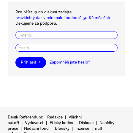
Pro přístup do diskusí zadejte
pravidelný dar v minimální hodnotě 50 Kč měsíčně
Děkujeme za podporu.
Přihlásit →
Zapomněli jste heslo?
Deník Referendum:
Redakce
|
Všichni
autoři
|
Vydavatel
|
Etický kodex
|
Diskuse
|
Nabídky
práce
|
Nadační fond
|
Bluesky
|
Inzerce
|
null