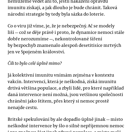
nemůžeme vědět ani to, jestli nakažení opravdu
imunitu získají, a jak dlouho je bude chránit. Taková
národní strategie by tedy byla sázka do loterie.
Co o viru již víme, je, že je nebezpečný. Ač se modely
liší — což se děje právě i proto, že dynamice nemoci stále
dobře nerozumíme —, nekontrolované šíření
by bezpochyb znamenalo alespoň desetitisíce mrtvých
jen ve Spojeném království.
Čili to bylo celé úplně mimo?
Já kolektivní imunitu vnímám zejména v kontextu
vakcín. Intervencí, která je neškodná, získá imunitu
drtivá většina populace, a zbylí lidé, pro které například
daná intervence není možná, jsou vetšinou společnosti
chráněni jako štítem, přes který si nemoc prostě
nenajde cestu.
Britské spekulování by ale dopadlo úplně jinak — místo
neškodné intervence by šlo o silně nepříjemnou nemoc
i pro značnou část jinak zdravé populace, a místo malé