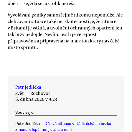
obětí — se, zdá se, už tolik neřeší.
Vyvolávání paniky samozřejmě nikomu nepomůže. Ale
zlehčování situace také ne. Skutečností je, že situace
v Británii je vážná, a uvolnění ochranných opatření jen
tak brzy nedojde. Nevím, jestli je veřejnost
připravována a připravena na maraton který nás čeká
místo sprintu.
Petr Jedlička
Svět
→
Rozhovor
6. dubna 2020 v 9.23
Související
Petr Jedlička
Děsivá situace v Itálli: čeká se brzká
změna k lepšímu, jistá ale není