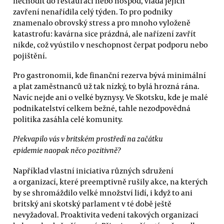
nechodit do restaurací nebo hospod, vláda jejich
zavření nenařídila celý týden. To pro podniky
znamenalo obrovský stress a pro mnoho vyloženě
katastrofu: kavárna sice prázdná, ale nařízení zavřít
nikde, což vyústilo v neschopnost čerpat podporu nebo
pojištění.
Pro gastronomii, kde finanční rezerva bývá minimální
a plat zaměstnanců už tak nízký, to bylá hrozná rána.
Navíc nejde ani o velké byznysy. Ve Skotsku, kde je malé
podnikatelství celkem bežné, tahle nezodpovědná
politika zasáhla celé komunity.
Překvapilo vás v britském prostředí na začátku
epidemie naopak něco pozitivně?
Například vlastní iniciativa různých sdružení
a organizací, které preemptivně rušily akce, na kterých
by se shromáždilo velké množství lidí, i když to ani
britský ani skotský parlament v té době ještě
nevyžadoval. Proaktivita vedení takových organizací