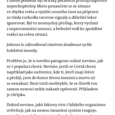
Z mého pohledu byl britský počáteční přístup naprosto
nepochopitelný. Místo ponaučení se ze situace
ve zbytku světa a využití cenného času na přípravu
se vláda rozhodla varovné signály a důležité lekce
ignorovat. Byl to nesmyslný přešlap, který vychází
z neporozumění nemoci, a bohužel vedl ke zpožděné
reakci na celou situaci.
Johnson to zdůvodňoval záměrem dosáhnout rychle
kolektivní imunity.
Problém je, že u nového patogenu reálně nevíme, jak
se v populaci chová. Nevíme, jestli se Covid chová
například jako neštovice, kde ti, kteří mají štěstí
a přežijí, jsou do konce života imunní a znovu už
se nenakazí. Není totiž neobvyklé, že se člověk tou
samou nemocí může nakazit opětovně. Příkladem
je chřipka.
Dokud nevíme, jaké faktory viru i lidského organizmu
ovlivňují, jak na nemoc imunitní systém reaguje,