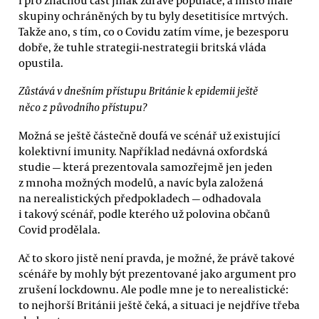
skupiny ochráněných by tu byly desetitisíce mrtvých.
Takže ano, s tím, co o Covidu zatím víme, je bezesporu
dobře, že tuhle strategii-nestrategii britská vláda
opustila.
Zůstává v dnešním přístupu Británie k epidemii ještě
něco z původního přístupu?
Možná se ještě částečně doufá ve scénář už existující
kolektivní imunity. Například nedávná oxfordská
studie — která prezentovala samozřejmě jen jeden
z mnoha možných modelů, a navíc byla založená
na nerealistických předpokladech — odhadovala
i takový scénář, podle kterého už polovina občanů
Covid prodělala.
Ač to skoro jistě není pravda, je možné, že právě takové
scénáře by mohly být prezentované jako argument pro
zrušení lockdownu. Ale podle mne je to nerealistické:
to nejhorší Británii ještě čeká, a situaci je nejdříve třeba