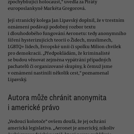
zpochybňující holocaust,“ uvedla za Piráty
europoslankyně Markéta Gregorová.
Její stranický kolega Jan Lipavský doplnil, že v trestním
oznámení podávají podobný rozbor textu
i dlouhodobého fungování Aeronetu: tedy anonymního
šíření hysterizujících teorií o Židech, muslimech,
LGBTQ+ lidech, Evropské unii či spolku Milion chvilek
pro demokracii. „Předpokládám, že kriminalisté
se budou věnovat zejména vypátrání případných
pachatelů či organizované skupiny, k čemuž jsme
v oznámení nastínili několik cest,“ poznamenal
Lipavský.
Autora může chránit anonymita
i americké právo
„Vedoucí kolotoče“ ovšem doufá, že jej ochrání
americká legislativa. „Aeronet je americký, nikoliv