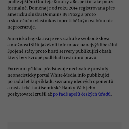
podle zjištění Ondřeje Kundry z Respektu také pouze
formálně. Doména je od roku 2014 registrovaná přes
americku službu Domains By Proxy, a proto
o skutečném vlastníkovi oproti běžným webům nic
neprozrazuje.
Americká legislativa je ve vztahu ke svobodě slova
a možnosti šířit jakékoli informace nanejvýš liberální.
Spojené státy proto hostí servery publikující obsah,
který by v Evropě podléhal trestnímu právu.
Extrémní příklad představuje nechvalně proslulý
neonacistický portál White-Media.info publikující
po řadu let kupříkladu seznamy ideových oponentů
a rasistické i antisemitské články. Web jeho
poskytovatel zrušil až
po řadě apelů českých úřadů
.