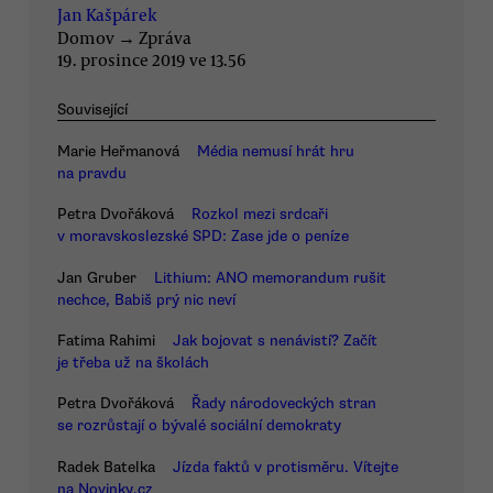
Jan Kašpárek
Domov
→
Zpráva
19. prosince 2019 ve 13.56
Související
Marie Heřmanová
Média nemusí hrát hru
na pravdu
Petra Dvořáková
Rozkol mezi srdcaři
v moravskoslezské SPD: Zase jde o peníze
Jan Gruber
Lithium: ANO memorandum rušit
nechce, Babiš prý nic neví
Fatima Rahimi
Jak bojovat s nenávistí? Začít
je třeba už na školách
Petra Dvořáková
Řady národoveckých stran
se rozrůstají o bývalé sociální demokraty
Radek Batelka
Jízda faktů v protisměru. Vítejte
na Novinky.cz