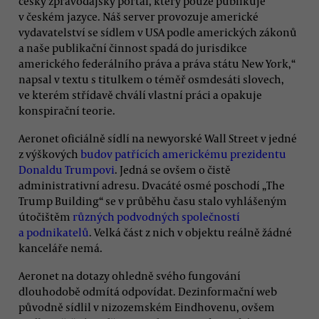
český zpravodajský portál, který pouze publikuje
v českém jazyce. Náš server provozuje americké
vydavatelství se sídlem v USA podle amerických zákonů
a naše publikační činnost spadá do jurisdikce
amerického federálního práva a práva státu New York,“
napsal v textu s titulkem o téměř osmdesáti slovech,
ve kterém střídavě chválí vlastní práci a opakuje
konspirační teorie.
Aeronet oficiálně sídlí na newyorské Wall Street v jedné
z výškových
budov patřících americkému prezidentu
Donaldu Trumpovi
. Jedná se ovšem o čistě
administrativní adresu. Dvacáté osmé poschodí „The
Trump Building“ se v průběhu času stalo vyhlášeným
útočištěm
různých podvodných společností
a podnikatelů
. Velká část z nich v objektu reálně žádné
kanceláře nemá.
Aeronet na dotazy ohledně svého fungování
dlouhodobě odmítá odpovídat. Dezinformační web
původně sídlil v nizozemském Eindhovenu, ovšem