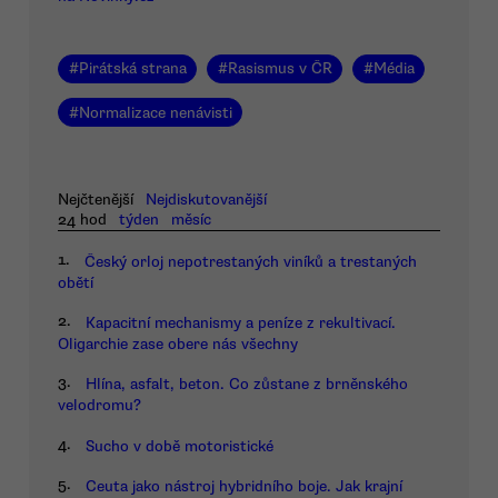
#
Pirátská strana
#
Rasismus v ČR
#
Média
#
Normalizace nenávisti
Nejčtenější
Nejdiskutovanější
24 hod
týden
měsíc
1.
Český orloj nepotrestaných viníků a trestaných
obětí
2.
Kapacitní mechanismy a peníze z rekultivací.
Oligarchie zase obere nás všechny
3.
Hlína, asfalt, beton. Co zůstane z brněnského
velodromu?
4.
Sucho v době motoristické
5.
Ceuta jako nástroj hybridního boje. Jak krajní