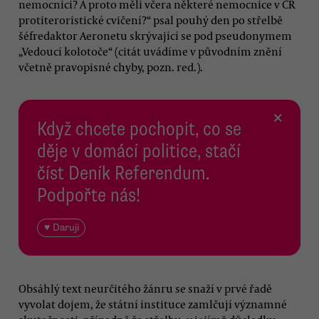
nemocnici? A proto měli včera některé nemocnice v ČR
protiteroristické cvičení?“ psal pouhý den po střelbě
šéfredaktor Aeronetu skrývající se pod pseudonymem
„Vedoucí kolotoče“ (citát uvádíme v původním znění
včetně pravopisné chyby, pozn. red.).
×
Když chcete pochopit, co se
děje v domácí politice, stačí
číst Deník Referendum.
Podpořte nás!
♥ Daruji
Obsáhlý text neurčitého žánru se snaží v prvé řadě
vyvolat dojem, že státní instituce zamlčují významné