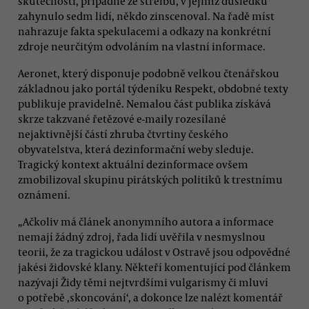
skutečnosti, případně že střelbu, v jejímž důsledku
zahynulo sedm lidí, někdo zinscenoval. Na řadě míst
nahrazuje fakta spekulacemi a odkazy na konkrétní
zdroje neurčitým odvoláním na vlastní informace.
Aeronet, který disponuje podobně velkou čtenářskou
základnou jako portál týdeníku Respekt, obdobné texty
publikuje pravidelně. Nemalou část publika získává
skrze takzvané řetězové e-maily rozesílané
nejaktivnější částí zhruba čtvrtiny českého
obyvatelstva, která dezinformační weby sleduje.
Tragický kontext aktuální dezinformace ovšem
zmobilizoval skupinu pirátských politiků k trestnímu
oznámení.
„Ačkoliv má článek anonymního autora a informace
nemají žádný zdroj, řada lidí uvěřila v nesmyslnou
teorii, že za tragickou událost v Ostravě jsou odpovědné
jakési židovské klany. Někteří komentující pod článkem
nazývají Židy těmi nejtvrdšími vulgarismy či mluví
o potřebě ‚skoncování‘, a dokonce lze nalézt komentář