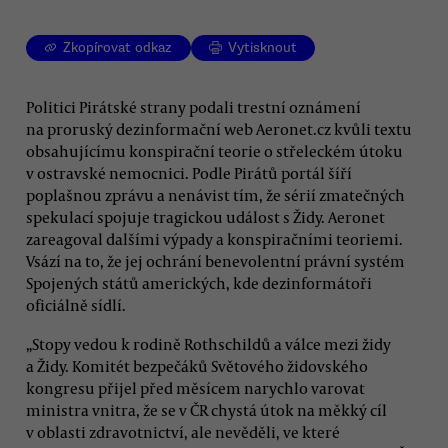
Zkopírovat odkaz
Vytisknout
Politici Pirátské strany podali trestní oznámení
na proruský dezinformační web Aeronet.cz kvůli textu
obsahujícímu konspirační teorie o střeleckém útoku
v ostravské nemocnici. Podle Pirátů portál šíří
poplašnou zprávu a nenávist tím, že sérií zmatečných
spekulací spojuje tragickou událost s Židy. Aeronet
zareagoval dalšími výpady a konspiračními teoriemi.
Vsází na to, že jej ochrání benevolentní právní systém
Spojených států amerických, kde dezinformátoři
oficiálně sídlí.
„Stopy vedou k rodině Rothschildů a válce mezi židy
a Židy. Komitét bezpečáků Světového židovského
kongresu přijel před měsícem narychlo varovat
ministra vnitra, že se v ČR chystá útok na měkký cíl
v oblasti zdravotnictví, ale nevěděli, ve které