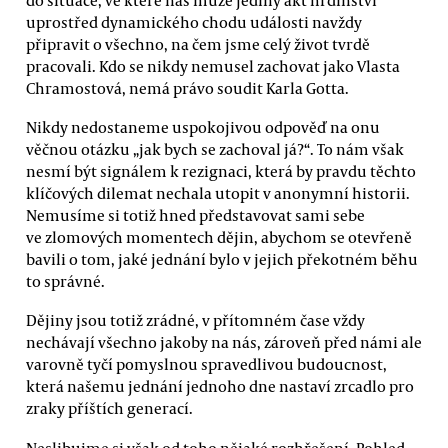
uprostřed dynamického chodu události navždy
připravit o všechno, na čem jsme celý život tvrdě
pracovali. Kdo se nikdy nemusel zachovat jako Vlasta
Chramostová, nemá právo soudit Karla Gotta.
Nikdy nedostaneme uspokojivou odpověď na onu
věčnou otázku „jak bych se zachoval já?“. To nám však
nesmí být signálem k rezignaci, která by pravdu těchto
klíčových dilemat nechala utopit v anonymní historii.
Nemusíme si totiž hned představovat sami sebe
ve zlomových momentech dějin, abychom se otevřeně
bavili o tom, jaké jednání bylo v jejich překotném běhu
to správné.
Dějiny jsou totiž zrádné, v přítomném čase vždy
nechávají všechno jakoby na nás, zároveň před námi ale
varovně tyčí pomyslnou spravedlivou budoucnost,
která našemu jednání jednoho dne nastaví zrcadlo pro
zraky příštích generací.
Neslibujme si však od toho nějaké rozhřešení. Pohled