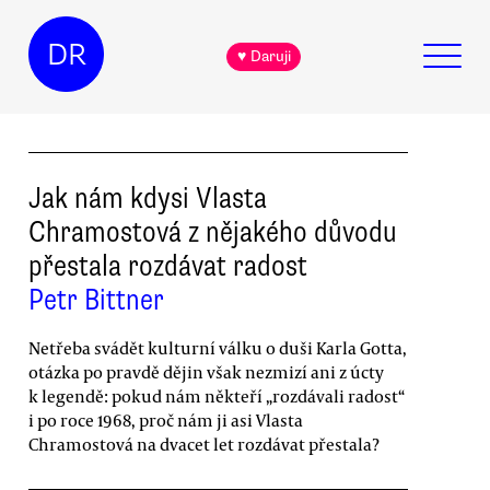
DR
♥ Daruji
Jak nám kdysi Vlasta
Chramostová z nějakého důvodu
přestala rozdávat radost
Petr Bittner
Netřeba svádět kulturní válku o duši Karla Gotta,
otázka po pravdě dějin však nezmizí ani z úcty
k legendě: pokud nám někteří „rozdávali radost“
i po roce 1968, proč nám ji asi Vlasta
Chramostová na dvacet let rozdávat přestala?