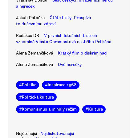
Vratislav Dostál
Šest českých divadelních herců
a hereček
Jakub Patočka
Čtěte Listy. Prospívá
to duševnímu zdraví
Redakce DR
V prvních letošních Listech
vzpomíná Vlasta Chramostová na Jiřího Pelikána
Alena Zemančíková
Krátký film o diskriminaci
Alena Zemančíková
Dvě herečky
#
Politika
#
Inspirace 1968
#
Politická kultura
#
Komunismus a minulý režim
#
Kultura
Nejčtenější
Nejdiskutovanější