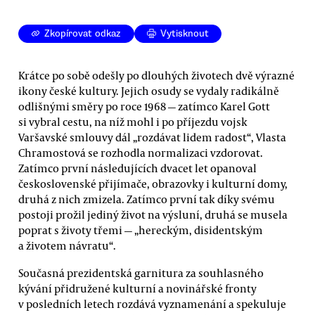
Zkopírovat odkaz
Vytisknout
Krátce po sobě odešly po dlouhých životech dvě výrazné
ikony české kultury. Jejich osudy se vydaly radikálně
odlišnými směry po roce 1968 — zatímco Karel Gott
si vybral cestu, na níž mohl i po příjezdu vojsk
Varšavské smlouvy dál „rozdávat lidem radost“, Vlasta
Chramostová se rozhodla normalizaci vzdorovat.
Zatímco první následujících dvacet let opanoval
československé přijímače, obrazovky i kulturní domy,
druhá z nich zmizela. Zatímco první tak díky svému
postoji prožil jediný život na výsluní, druhá se musela
poprat s životy třemi — „hereckým, disidentským
a životem návratu“.
Současná prezidentská garnitura za souhlasného
kývání přidružené kulturní a novinářské fronty
v posledních letech rozdává vyznamenání a spekuluje