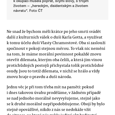
k okupaci musela poprat, svými slovy, s trojím
životem — „hereckým, disidentským a životem
návratu“. Foto ČT
Ne snad že bychom měli krátce po jeho smrti svádět
další z kulturních válek o duši Karla Gotta, a využívat
k tomu účelu duši Vlasty Chramostové. Oba si zaslouží
spočinout v pokoji stejnou měrou. To však nic nemění
na tom, že máme morální povinnost pokaždé znovu
otevřít dilemata, kterým oba čelili, a která jim vinou
protichůdných postojů přichystala tolik protichůdné
osudy. Jsou to totiž dilemata, v nichž se hrálo a vždy
znovu hraje o pravdu a duši národa.
Jednu věc je při tom třeba mít na paměti: pokud
i dnes takovou úvahu proděláme, v žádném případě
se nad jednoho morálně nevyvyšujeme, stejně jako
se k druhé morálně nepřipodobňujeme. Obojí by bylo
stejně opovážlivé, nikdo z nás se nedokáže vžít
do situace, ve které nás může jediný akt hrdinství