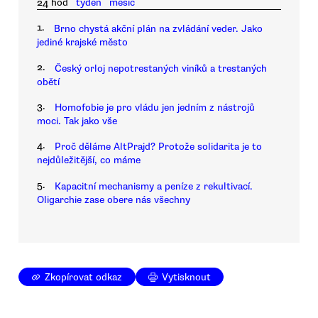
24 hod
týden
měsíc
1.
Brno chystá akční plán na zvládání veder. Jako
jediné krajské město
2.
Český orloj nepotrestaných viníků a trestaných
obětí
3.
Homofobie je pro vládu jen jedním z nástrojů
moci. Tak jako vše
4.
Proč děláme AltPrajd? Protože solidarita je to
nejdůležitější, co máme
5.
Kapacitní mechanismy a peníze z rekultivací.
Oligarchie zase obere nás všechny
Zkopírovat odkaz
Vytisknout