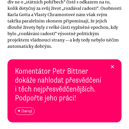
div ne o „státních pohřbech“ čistě s odkazem na to,
kolik dotyčný za svůj život „rozdával radosti“. Osobnosti
Karla Gotta a Vlasty Chramostové nám však svým
takřka paralelním skonem připomínají, že jejich
dlouhé životy byly z velké části vyplněné epochou, kdy
bylo „rozdávání radosti“ výsostně politickým
projektem vládnoucí strany — a kdy tedy nebylo něčím
automaticky dobrým.
×
Komentátor Petr Bittner
dokáže nahlodat přesvědčení
i těch nejpřesvědčenějších.
Podpořte jeho práci!
♥ Daruji