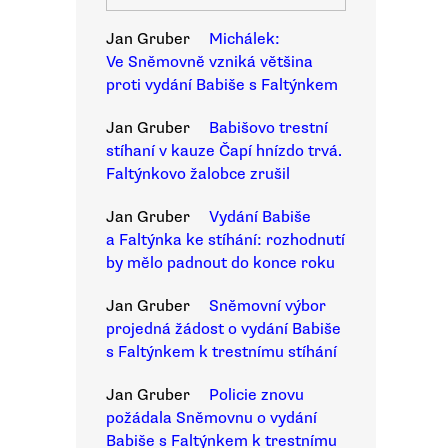
Jan Gruber
Michálek:
Ve Sněmovně vzniká většina
proti vydání Babiše s Faltýnkem
Jan Gruber
Babišovo trestní
stíhaní v kauze Čapí hnízdo trvá.
Faltýnkovo žalobce zrušil
Jan Gruber
Vydání Babiše
a Faltýnka ke stíhání: rozhodnutí
by mělo padnout do konce roku
Jan Gruber
Sněmovní výbor
projedná žádost o vydání Babiše
s Faltýnkem k trestnímu stíhání
Jan Gruber
Policie znovu
požádala Sněmovnu o vydání
Babiše s Faltýnkem k trestnímu