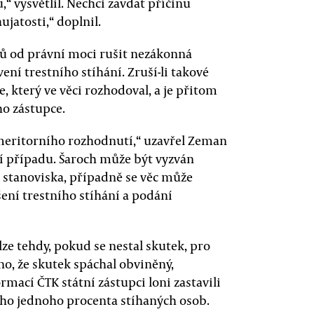
 vysvětlil. Nechci zavdat příčinu
jatosti,“ doplnil.
ců od právní moci rušit nezákonná
ení trestního stíhání. Zruší-li takové
e, který ve věci rozhodoval, a je přitom
o zástupce.
meritorního rozhodnutí,“ uzavřel Zeman
ení případu. Šaroch může být vyzván
 stanoviska, případně se věc může
šení trestního stíhání a podání
í lze tehdy, pokud se nestal skutek, pro
no, že skutek spáchal obviněný,
rmací ČTK státní zástupci loni zastavili
lého jednoho procenta stíhaných osob.