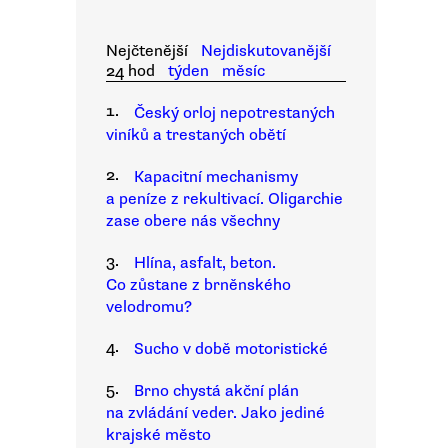
Nejčtenější
Nejdiskutovanější
24 hod
týden
měsíc
1.
Český orloj nepotrestaných
viníků a trestaných obětí
2.
Kapacitní mechanismy
a peníze z rekultivací. Oligarchie
zase obere nás všechny
3.
Hlína, asfalt, beton.
Co zůstane z brněnského
velodromu?
4.
Sucho v době motoristické
5.
Brno chystá akční plán
na zvládání veder. Jako jediné
krajské město