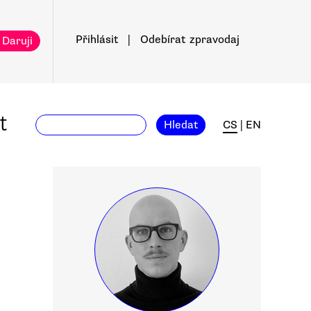
Přihlásit
|
Odebírat
zpravodaj
 Daruji
t
Hledat
CS
|
EN