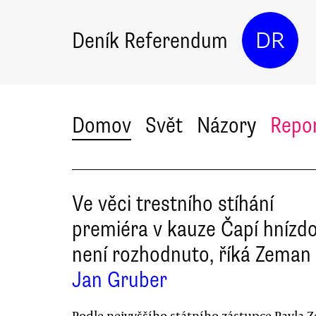
Deník Referendum
DR
Domov
Svět
Názory
Repo
Ve věci trestního stíhání
premiéra v kauze Čapí hnízd
není rozhodnuto, říká Zeman
Jan Gruber
Podle nejvyššího státního zástupce Pavla