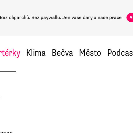
Bez oligarchů. Bez paywallu.
Jen vaše dary a naše práce
♥
rtérky
Klima
Bečva
Město
Podcas
o
 Zeman