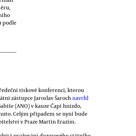
ěru,
ního
u podle
ředeční tiskové konferenci, kterou
tátní zástupce Jaroslav Šaroch
navrhl
abiše (ANO) v kauze Čapí hnízdo,
odnuto. Celým případem se nyní bude
itelství v Praze Martin Erazím.
 ubírá uvažování dozorového státního