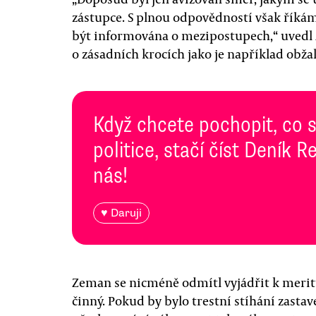
zástupce. S plnou odpovědností však říkám
být informována o mezipostupech,“ uvedl Z
o zásadních krocích jako je například obžal
Když chcete pochopit, co 
politice, stačí číst Deník
nás!
♥ Daruji
Zeman se nicméně odmítl vyjádřit k meritu
činný. Pokud by bylo trestní stíhání zastav