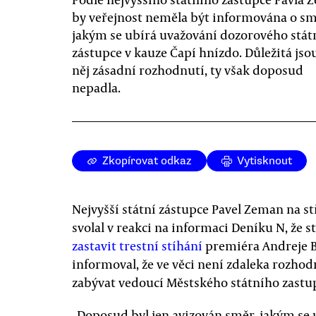
by veřejnost neměla být informována o sm
jakým se ubírá uvažování dozorového stát
zástupce v kauze Čapí hnízdo. Důležitá jso
něj zásadní rozhodnutí, ty však doposud
nepadla.
Zkopírovat odkaz
Vytisknout
Nejvyšší státní zástupce Pavel Zeman na st
svolal v reakci na informaci Deníku N, že s
zastavit
trestní stíhání
premiéra Andreje B
informoval, že ve věci není zdaleka rozh
zabývat vedoucí Městského státního zastup
„Doposud byl jen avizován směr, jakým se