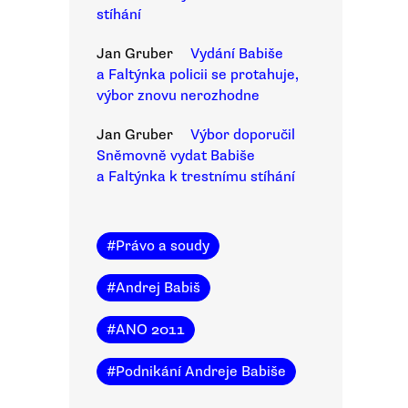
stíhání
Jan Gruber
Vydání Babiše
a Faltýnka policii se protahuje,
výbor znovu nerozhodne
Jan Gruber
Výbor doporučil
Sněmovně vydat Babiše
a Faltýnka k trestnímu stíhání
#
Právo a soudy
#
Andrej Babiš
#
ANO 2011
#
Podnikání Andreje Babiše