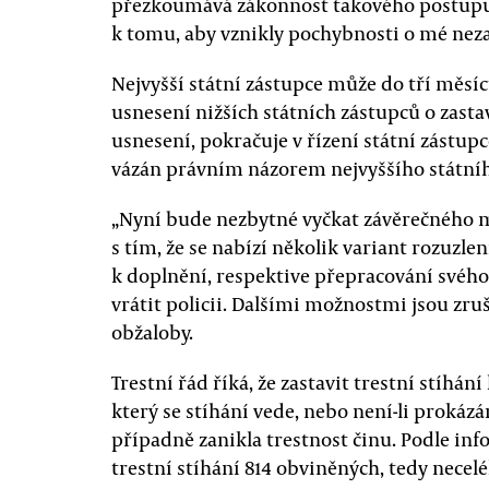
přezkoumává zákonnost takového postupu,“
k tomu, aby vznikly pochybnosti o mé nezau
Nejvyšší státní zástupce může do tří měsí
usnesení nižších státních zástupců o zastav
usnesení, pokračuje v řízení státní zástupc
vázán právním názorem nejvyššího státníh
„Nyní bude nezbytné vyčkat závěrečného 
s tím, že se nabízí několik variant rozuzl
k doplnění, respektive přepracování svého
vrátit policii. Dalšími možnostmi jsou zru
obžaloby.
Trestní řád říká, že zastavit trestní stíhán
který se stíhání vede, nebo není-li prokázá
případně zanikla trestnost činu. Podle info
trestní stíhání 814 obviněných, tedy nece