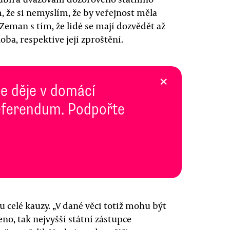
, že si nemyslím, že by veřejnost měla
eman s tím, že lidé se mají dozvědět až
oba, respektive její zproštění.
×
se děje v domácí
 Referendum. Podpořte
 celé kauzy. „V dané věci totiž mohu být
eno, tak nejvyšší státní zástupce