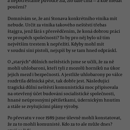
a nepotrestáme původce zla, zlo dále číhá — a kde hledat
poučení?
Domnívám se, že ani Stonava konkrétního viníka mít
nebude. Určit za viníka takového neštěstí třebas
štajgra, jenž fárá s přesvědčením, že koná dobrou práci
ve prospěch společnosti? To by pro něj bylo už tím
největším trestem k nepřežití. Kdyby mohl mít
v soudní síni pistoli, nejspíš by se tam hned odpráskl.
O „starých“ důlních neštěstích jsme se učili, že za ně
mohli uhlobaroni, kteří tyli z mozolů horníků na úkor
jejich mezd i bezpečnosti. A jestliže uhlobarony po válce
rozdrtila dělnická pěst, tak dobře jest. Následující
tragická důlní neštěstí komunistická moc připisovala
na otevřený účet budování socialistické společnosti,
hnané neúprosnými pětiletkami, údernickým hnutím
a stále se zvyšujícími plány výroby.
Po převratu v roce 1989 jsme úlevně mohli konstatovat,
že za to mohli komunisté. Kdo za to ale může dnes?