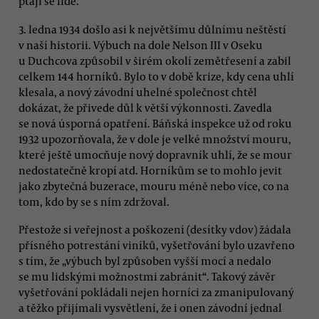
ptají se lidé.
3. ledna 1934 došlo asi k největšímu důlnímu neštěstí
v naší historii. Výbuch na dole Nelson III v Oseku
u Duchcova způsobil v širém okolí zemětřesení a zabil
celkem 144 horníků. Bylo to v době krize, kdy cena uhlí
klesala, a nový závodní uhelné společnost chtěl
dokázat, že přivede důl k větší výkonnosti. Zavedla
se nová úsporná opatření. Báňská inspekce už od roku
1932 upozorňovala, že v dole je velké množství mouru,
které ještě umocňuje nový dopravník uhlí, že se mour
nedostatečně kropí atd. Horníkům se to mohlo jevit
jako zbytečná buzerace, mouru méně nebo více, co na
tom, kdo by se s ním zdržoval.
Přestože si veřejnost a poškození (desítky vdov) žádala
přísného potrestání viníků, vyšetřování bylo uzavřeno
s tím, že „výbuch byl způsoben vyšší mocí a nedalo
se mu lidskými možnostmi zabránit“. Takový závěr
vyšetřování pokládali nejen horníci za zmanipulovaný
a těžko přijímali vysvětlení, že i onen závodní jednal