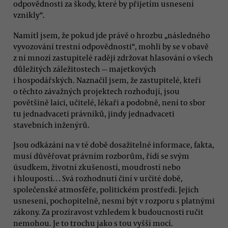
odpovědnosti za škody, které by přijetím usnesení
vznikly“.
Namítl jsem, že pokud jde právě o hrozbu „následného
vyvozování trestní odpovědnosti“, mohli by se v obavě
z ní mnozí zastupitelé raději zdržovat hlasování o všech
důležitých záležitostech — majetkových
i hospodářských. Naznačil jsem, že zastupitelé, kteří
o těchto závažných projektech rozhodují, jsou
povětšině laici, učitelé, lékaři a podobně, není to sbor
tu jednadvaceti právníků, jindy jednadvaceti
stavebních inženýrů.
Jsou odkázáni na v té době dosažitelné informace, fakta,
musí důvěřovat právním rozborům, řídí se svým
úsudkem, životní zkušeností, moudrostí nebo
i hloupostí… Svá rozhodnutí činí v určité době,
společenské atmosféře, politickém prostředí. Jejich
usnesení, pochopitelně, nesmí být v rozporu s platnými
zákony. Za prozíravost vzhledem k budoucnosti ručit
nemohou. Je to trochu jako s tou vyšší mocí.