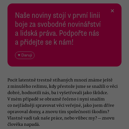
×
Naše noviny stojí v první linii
boje za svobodné novinářství
a lidská práva. Podpořte nás
a přidejte se k nám!
♥ Daruji
Pocit latentně trestně stíhaných mnozí známe ještě
z minulého režimu, kdy přestože jsme se snažili o věci
dobré, hodnotili nás, ba i vyšetřovali jako škůdce.
V mém případě se obrazně řečeno i nyní snažím
co nejřádněji spravovat věci veřejné, jako jsem dříve
opravoval domy, a znovu tím společnosti škodím?
Vlastně vadí tak naše práce, nebo vůbec my? — znovu
člověka napadá.