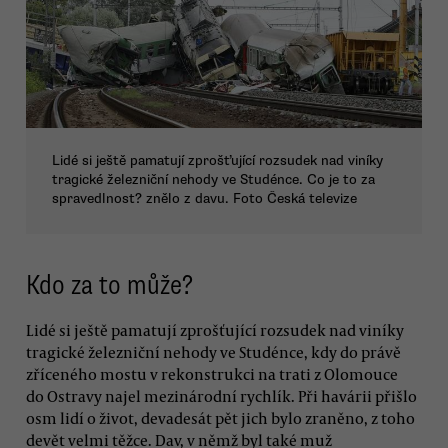
Lidé si ještě pamatují zprošťující rozsudek nad viníky
tragické železniční nehody ve Studénce. Co je to za
spravedlnost? znělo z davu. Foto Česká televize
Kdo za to může?
Lidé si ještě pamatují zprošťující rozsudek nad viníky
tragické železniční nehody ve Studénce, kdy do právě
zříceného mostu v rekonstrukci na trati z Olomouce
do Ostravy najel mezinárodní rychlík. Při havárii přišlo
osm lidí o život, devadesát pět jich bylo zraněno, z toho
devět velmi těžce. Dav, v němž byl také muž