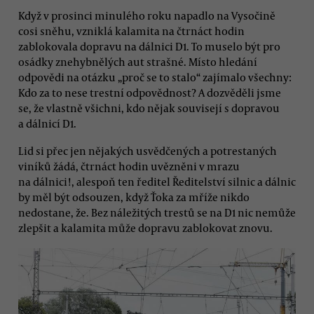
Když v prosinci minulého roku napadlo na Vysočině
cosi sněhu, vzniklá kalamita na čtrnáct hodin
zablokovala dopravu na dálnici D1. To muselo být pro
osádky znehybnělých aut strašné. Místo hledání
odpovědi na otázku „proč se to stalo“ zajímalo všechny:
Kdo za to nese trestní odpovědnost? A dozvěděli jsme
se, že vlastně všichni, kdo nějak souvisejí s dopravou
a dálnicí D1.
Lid si přec jen nějakých usvědčených a potrestaných
viníků žádá, čtrnáct hodin uvězněni v mrazu
na dálnici!, alespoň ten ředitel Ředitelství silnic a dálnic
by měl být odsouzen, když Ťoka za mříže nikdo
nedostane, že. Bez náležitých trestů se na D1 nic nemůže
zlepšit a kalamita může dopravu zablokovat znovu.