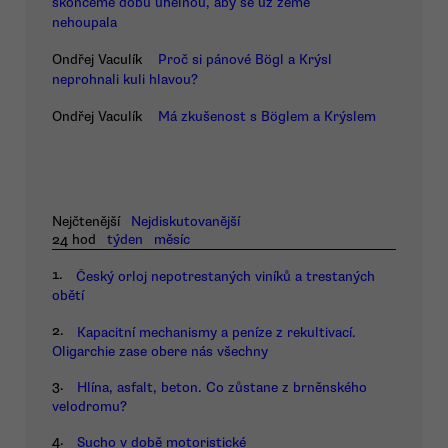
skončeme dobu uhelnou, aby se už země
nehoupala
Ondřej Vaculík
Proč si pánové Bögl a Krýsl
neprohnali kuli hlavou?
Ondřej Vaculík
Má zkušenost s Böglem a Krýslem
Nejčtenější
Nejdiskutovanější
24 hod
týden
měsíc
1.
Český orloj nepotrestaných viníků a trestaných
obětí
2.
Kapacitní mechanismy a peníze z rekultivací.
Oligarchie zase obere nás všechny
3.
Hlína, asfalt, beton. Co zůstane z brněnského
velodromu?
4.
Sucho v době motoristické