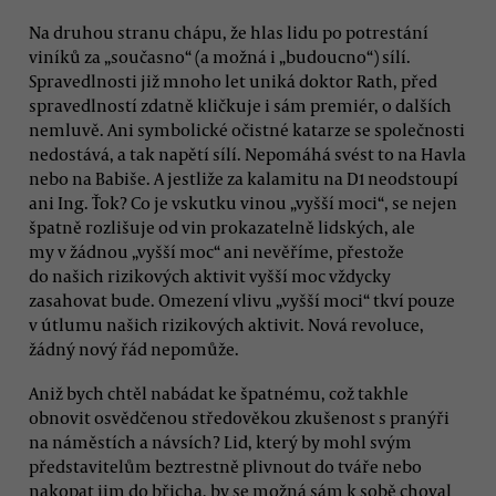
Na druhou stranu chápu, že hlas lidu po potrestání
viníků za „současno“ (a možná i „budoucno“) sílí.
Spravedlnosti již mnoho let uniká doktor Rath, před
spravedlností zdatně kličkuje i sám premiér, o dalších
nemluvě. Ani symbolické očistné katarze se společnosti
nedostává, a tak napětí sílí. Nepomáhá svést to na Havla
nebo na Babiše. A jestliže za kalamitu na D1 neodstoupí
ani Ing. Ťok? Co je vskutku vinou „vyšší moci“, se nejen
špatně rozlišuje od vin prokazatelně lidských, ale
my v žádnou „vyšší moc“ ani nevěříme, přestože
do našich rizikových aktivit vyšší moc vždycky
zasahovat bude. Omezení vlivu „vyšší moci“ tkví pouze
v útlumu našich rizikových aktivit. Nová revoluce,
žádný nový řád nepomůže.
Aniž bych chtěl nabádat ke špatnému, což takhle
obnovit osvědčenou středověkou zkušenost s pranýři
na náměstích a návsích? Lid, který by mohl svým
představitelům beztrestně plivnout do tváře nebo
nakopat jim do břicha, by se možná sám k sobě choval