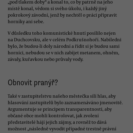
„pod tlakem doby“ a konal to, co by patrně na jeho
místě konal, vědom si svého úkolu, i každý jiný
pokrokový závodní, jenž by nechtěl o práci připravit
horníky ani sebe.
V důsledku toho komunistické hnutí posílilo nejen
na Duchcovsku, ale v celém Podkrušnohoří. Nabíledni
bylo, že budou-li doly národní a řídit si je budou sami
horníci, nebudou se v nich zabíjet metanem, ohněm,
závaly, kuřavkou nebo průvaly vody.
Obnovit pranýř?
Také v zastupitelstvu našeho městečka sílí hlas, aby
hlasování zastupitelů bylo zaznamenáváno jmenovitě.
Argumentuje se principem transparentnosti, aby
občané obce mohli kontrolovat, jak zvolení
představitelé hájí jejich zájmy, a rovněž to dává
možnost „následně vyvodit případné trestně právní