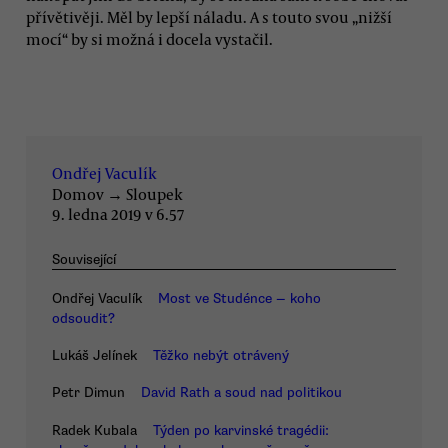
přívětivěji. Měl by lepší náladu. A s touto svou „nižší
mocí“ by si možná i docela vystačil.
Ondřej Vaculík
Domov
→
Sloupek
9. ledna 2019 v 6.57
Související
Ondřej Vaculík
Most ve Studénce — koho
odsoudit?
Lukáš Jelínek
Těžko nebýt otrávený
Petr Dimun
David Rath a soud nad politikou
Radek Kubala
Týden po karvinské tragédii: