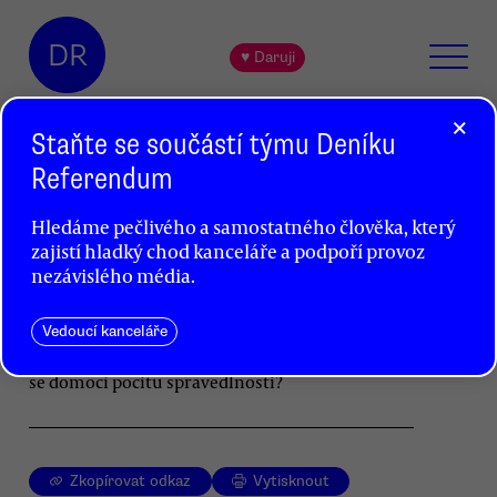
DR
♥ Daruji
×
Staňte se součástí týmu Deníku
Referendum
Zločin a trest
Hledáme pečlivého a samostatného člověka, který
Ondřej Vaculík
zajistí hladký chod kanceláře a podpoří provoz
nezávislého média.
Hlas lidu po potrestání viníků za současné
problémy sílí. Po převratu v roce 1989 jsme
úlevně mohli konstatovat, že za to mohli
Vedoucí kanceláře
komunisté. Kdo za to ale může dnes a jak
se domoci pocitu spravedlnosti?
Zkopírovat odkaz
Vytisknout