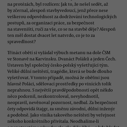
na protézách, byl rozlícen: Jak to, že nešel sedět, až
by zčernal, alespoň stavbyvedoucí, jenž přece nese
veškerou odpovědnost za dodržování technologických
postupů, za organizaci práce, za bezpečnost
na staveništi, ručí za vše, co se na stavbě děje? Alespoň
ten měl dostat dvacet let natvrdo, co je to za
spravedlnost?
Třináct obětí si vyžádal výbuch metanu na dole ČSM
ve Stonavě na Karvinsku. Dvanáct Poláků a jeden Čech.
Ustaven byl společný česko-polský vyšetřující tým.
Veliké důlní neštěstí, tragédie, která se bude dlouho
vyšetřovat. V tomto případě, možná že oběťmi jsou
hlavně Poláci, sdělovací prostředky po vinících tolik
neprahnou. S největší pravděpodobností opět někdo
něco podcenil, nezkontroloval, nevyhodnotil,
neopravil, nevěnoval pozornost, nedbal. Za bezpečnost
čety odpovídá štajgr, za směnu závodní, důlní inženýr
a podobně. Jako viníka takového neštěstí by veřejnost
někoho konkrétního přivítala. Neodhalíme-li