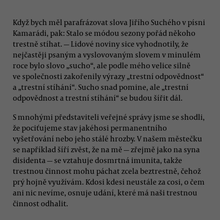
Když bych měl parafrázovat slova Jiřího Suchého v písni
Kamarádi, pak: Stalo se módou sezony pořád někoho
trestně stíhat. — Lidové noviny sice vyhodnotily, že
nejčastěji psaným a vyslovovaným slovem v minulém
roce bylo slovo „sucho“, ale podle mého velice silně
ve společnosti zakořenily výrazy „trestní odpovědnost“
a „trestní stíhání“. Sucho snad pomine, ale „trestní
odpovědnost a trestní stíhání“ se budou šířit dál.
S mnohými představiteli veřejné správy jsme se shodli,
že pociťujeme stav jakéhosi permanentního
vyšetřování nebo jeho stálé hrozby. V našem městečku
se například šíří zvěst, že na mě — zřejmě jako na syna
disidenta — se vztahuje dosmrtná imunita, takže
trestnou činnost mohu páchat zcela beztrestně, čehož
prý hojně využívám. Kdosi kdesi neustále za cosi, o čem
ani nic nevíme, osnuje udání, které má naši trestnou
činnost odhalit.