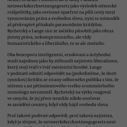
netzwerkdurchsetzungsgesetz jako výsledek německé
reálpolitiky, jako osvícené opatření na půli cesty mezi
vynucováním práva a svobodou slova, nyní se mimoděk
až překvapivě přitakalo paranoidním kritikům.
Rychetský a Lange sice ze začátku působili jako obraz
jistoty práva, nekompromisního, ale vždy
humanistického a liberálního, to se ale změnilo.
Oba bezesporu inteligentní, erudovaní a úctyhodní
muži najednou jako by ztělesnili nejistotu liberalismu,
který stojí tváří v tvář existenční hrozbě. Lange
v podstatě odmítl odpovědět na (podotkněme, že dosti
cynickou) kritiku ze strany odborného publika s tím, že
ničemu z asi pětiminutového vcelku srozumitelného
monologu nerozuměl. Rychetský na výtky reagoval
ve smyslu, že jej přece nemůže nikdo osočovat
ze zavádění cenzury, když vždy hájil svobodu slova.
Proč takové podivné odpovědi, proč taková nejistota,
když je zřejmé, že netzwerkdurchsetzungsgesetz není