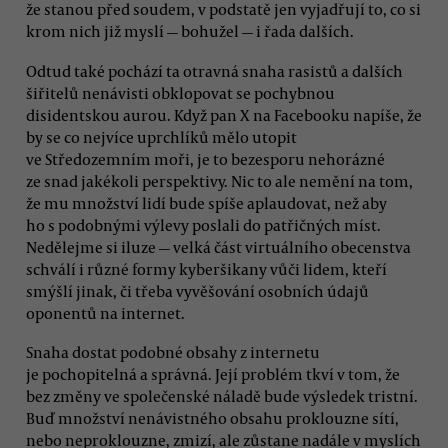
že stanou před soudem, v podstatě jen vyjadřují to, co si
krom nich již myslí — bohužel — i řada dalších.
Odtud také pochází ta otravná snaha rasistů a dalších
šiřitelů nenávisti obklopovat se pochybnou
disidentskou aurou. Když pan X na Facebooku napíše, že
by se co nejvíce uprchlíků mělo utopit
ve Středozemním moři, je to bezesporu nehorázné
ze snad jakékoli perspektivy. Nic to ale nemění na tom,
že mu množství lidí bude spíše aplaudovat, než aby
ho s podobnými výlevy poslali do patřičných míst.
Nedělejme si iluze — velká část virtuálního obecenstva
schválí i různé formy kyberšikany vůči lidem, kteří
smýšlí jinak, či třeba vyvěšování osobních údajů
oponentů na internet.
Snaha dostat podobné obsahy z internetu
je pochopitelná a správná. Její problém tkví v tom, že
bez změny ve společenské náladě bude výsledek tristní.
Buď množství nenávistného obsahu proklouzne sítí,
nebo neproklouzne, zmizí, ale zůstane nadále v myslích