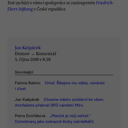
Text vychází v rámci spolupráce se zastoupením
Friedrich-
Ebert-Stiftung
v České republice.
Jan Kašpárek
Domov
→
Komentář
5. října 2018 v 8.58
Související
Fatima Rahimi
Ortel: Říkejme mu válka, nenávist
i zlost
Jan Kašpárek
Chceme město solidární ke všem.
Antifašisté přebrali SPD náměstí Míru
Petra Dvořáková
„Manžel je můj velitel.“
Domobrany jako svérazné kluby zahrádkářů