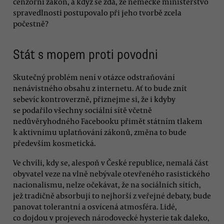
cenzorní zákon, a když se zdá, že německé ministerstvo
spravedlnosti postupovalo při jeho tvorbě zcela
počestně?
Stát s mopem proti povodni
Skutečný problém není v otázce odstraňování
nenávistného obsahu z internetu. Ať to bude znít
sebevíc kontroverzně, přiznejme si, že i kdyby
se podařilo všechny sociální sítě včetně
nedůvěryhodného Facebooku přimět státním tlakem
k aktivnímu uplatňování zákonů, změna to bude
především kosmetická.
Ve chvíli, kdy se, alespoň v České republice, nemalá část
obyvatel veze na vlně nebývale otevřeného rasistického
nacionalismu, nelze očekávat, že na sociálních sítích,
jež tradičně absorbují to nejhorší z veřejné debaty, bude
panovat tolerantní a osvícená atmosféra. Lidé,
co dojdou v projevech národovecké hysterie tak daleko,