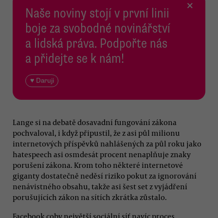
×
Naše noviny stojí v první linii
boje za svobodné novinářství
a lidská práva. Podpořte nás
a přidejte se k nám!
♥ Daruji
Lange si na debatě dosavadní fungování zákona
pochvaloval, i když připustil, že z asi půl milionu
internetových příspěvků nahlášených za půl roku jako
hatespeech asi osmdesát procent nenaplňuje znaky
porušení zákona. Krom toho některé internetové
giganty dostatečně neděsí riziko pokut za ignorování
nenávistného obsahu, takže asi šest set z vyjádření
porušujících zákon na sítích zkrátka zůstalo.
Facebook coby největší sociální síť navíc proces