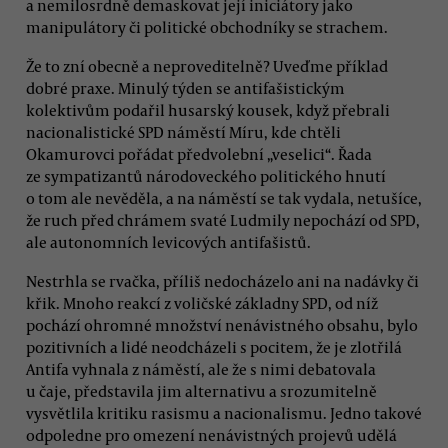
a nemilosrdně demaskovat její iniciátory jako
manipulátory či politické obchodníky se strachem.
Že to zní obecně a neproveditelně? Uveďme příklad
dobré praxe. Minulý týden se antifašistickým
kolektivům podařil husarský kousek, když přebrali
nacionalistické SPD náměstí Míru, kde chtěli
Okamurovci pořádat předvolební „veselici“. Řada
ze sympatizantů národoveckého politického hnutí
o tom ale nevěděla, a na náměstí se tak vydala, netušíce,
že ruch před chrámem svaté Ludmily nepochází od SPD,
ale autonomních levicových antifašistů.
Nestrhla se rvačka, příliš nedocházelo ani na nadávky či
křik. Mnoho reakcí z voličské základny SPD, od níž
pochází ohromné množství nenávistného obsahu, bylo
pozitivních a lidé neodcházeli s pocitem, že je zlotřilá
Antifa vyhnala z náměstí, ale že s nimi debatovala
u čaje, představila jim alternativu a srozumitelně
vysvětlila kritiku rasismu a nacionalismu. Jedno takové
odpoledne pro omezení nenávistných projevů udělá