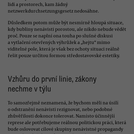
lidí a prostorech, kam žádný
netzwerkdurchsetzungsgesetz nedosáhne.
Důsledkem potom může být nesmírně hloupá situace,
kdy bubliny nenávisti porostou, ale nikdo nebude vědět
proč. Pouze se naplní ona touha po slušné diskusi
a vytlačení otevřených výhrůžek a „hejtu“ mimo
viditelné pole, která je však bez ochoty situaci reálně
řešit pouze určitou formou středostavovské estetiky.
Vzhůru do první linie, zákony
nechme v týlu
To samozřejmě neznamená, že bychom měli na úsilí
o odstranění nenávisti rezignovat, nebo podobné
zhůvěřilosti dokonce tolerovat. Namísto účinnější
represe ale potřebujeme reálnou politickou práci, která
bude oslovovat cílové skupiny nenávistné propagandy