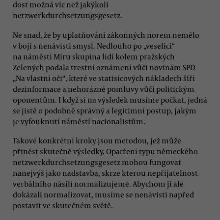
dost možná víc než jakýkoli
netzwerkdurchsetzungsgesetz.
Ne snad, že by uplatňování zákonných norem nemělo
v boji s nenávistí smysl. Nedlouho po „veselici“
na náměstí Míru skupina lidí kolem pražských
Zelených podala trestní oznámení vůči novinám SPD
„Na vlastní oči“, které ve statisícových nákladech šíří
dezinformace a nehorázné pomluvy vůči politickým
oponentům. I když si na výsledek musíme počkat, jedná
se jistě o podobně správný a legitimní postup, jakým
je vyfouknutí náměstí nacionalistům.
Takové konkrétní kroky jsou metodou, jež může
přinést skutečné výsledky. Opatření typu německého
netzwerkdurchsetzungsgesetz mohou fungovat
nanejvýš jako nadstavba, skrze kterou nepřijatelnost
verbálního násilí normalizujeme. Abychom ji ale
dokázali normalizovat, musíme se nenávisti napřed
postavit ve skutečném světě.