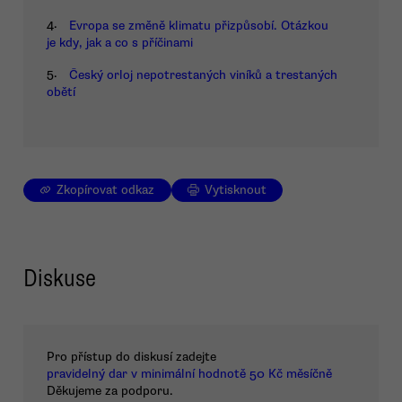
4.
Evropa se změně klimatu přizpůsobí. Otázkou
je kdy, jak a co s příčinami
5.
Český orloj nepotrestaných viníků a trestaných
obětí
Zkopírovat odkaz
Vytisknout
Diskuse
Pro přístup do diskusí zadejte
pravidelný dar v minimální hodnotě 50 Kč měsíčně
Děkujeme za podporu.