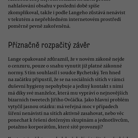
nahlašování obsahu v poslední době spíše
zkomplikoval, takže i podle Langeho zůstává nenávist
v tekutém a nepřehledném internetovém prostředí
poměrně pevně zakořeněná.
Příznačně rozpačitý závěr
Lange opakovaně zdůraznil, že v novém zákoně nejde
o cenzuru, pouze o snahu vynutit již platné zákonné
normy. S tím souhlasil i soudce Rychetský. Ten hned
na začátku připustil, že se na sociálních sítích v rámci
duševní hygieny nepohybuje a jediný kontakt s nimi
má díky své manželce, která mu vypráví o nejnovějších
bizarních tweetech Jiřího Ovčáčka. Jako hlavní problém
vytyčil jasnou otázku: má veřejná moc v případech
šíření nenávisti na sítích aktivně zasahovat, nebo věc
ponechat k řešení dotčeným skupinám a jednotlivcům,
potažmo korporátům, které sítě provozují?