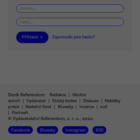
Přihlásit →
Zapomněli jste heslo?
Deník Referendum:
Redakce
|
Všichni
autoři
|
Vydavatel
|
Etický kodex
|
Diskuse
|
Nabídky
práce
|
Nadační fond
|
Bluesky
|
Inzerce
|
null
|
Partneři
© Vydavatelství Referendum, s. r. o., 2020.
Facebook
Bluesky
Instagram
RSS