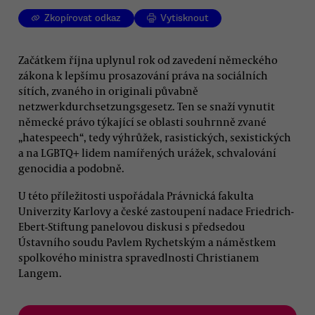
Zkopírovat odkaz
Vytisknout
Začátkem října uplynul rok od zavedení německého
zákona k lepšímu prosazování práva na sociálních
sítích, zvaného in originali půvabně
netzwerkdurchsetzungsgesetz. Ten se snaží vynutit
německé právo týkající se oblasti souhrnně zvané
„hatespeech“, tedy výhrůžek, rasistických, sexistických
a na LGBTQ+ lidem namířených urážek, schvalování
genocidia a podobně.
U této příležitosti uspořádala Právnická fakulta
Univerzity Karlovy a české zastoupení nadace Friedrich-
Ebert-Stiftung panelovou diskusi s předsedou
Ústavního soudu Pavlem Rychetským a náměstkem
spolkového ministra spravedlnosti Christianem
Langem.