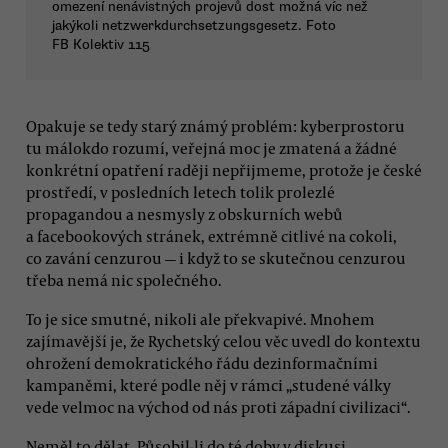
omezení nenávistných projevů dost možná víc než
jakýkoli netzwerkdurchsetzungsgesetz. Foto
FB Kolektiv 115
Opakuje se tedy starý známý problém: kyberprostoru
tu málokdo rozumí, veřejná moc je zmatená a žádné
konkrétní opatření raději nepřijmeme, protože je české
prostředí, v posledních letech tolik prolezlé
propagandou a nesmysly z obskurních webů
a facebookových stránek, extrémně citlivé na cokoli,
co zavání cenzurou — i když to se skutečnou cenzurou
třeba nemá nic společného.
To je sice smutné, nikoli ale překvapivé. Mnohem
zajímavější je, že Rychetský celou věc uvedl do kontextu
ohrožení demokratického řádu dezinformačními
kampaněmi, které podle něj v rámci „studené války
vede velmoc na východ od nás proti západní civilizaci“.
Neměl to dělat. Působil-li do té doby v diskusi