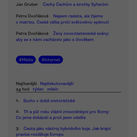
Jan Gruber
Čechy Čechům a sirotky Syřanům
Petra Dvořáková
Nejsem rasista, ale žijeme
v matrixu. Česká válka proti světovému spiknutí
Petra Dvořáková
Ženy novovlastenecké scény:
aby se s námi zacházelo jako s člověkem
#
Média
#
Internet
Nejčtenější
Nejdiskutovanější
24 hod
týden
měsíc
1.
Sucho v době motoristické
2.
Tři a půl roku vládní zmocněnkyní pro Romy:
Co jsme dokázali a proč jsem odešla
3.
Ceuta jako nástroj hybridního boje. Jak krajní
pravice rozděluje Evropu