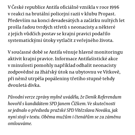
V České republice Antifa oficiálně vznikla v roce 1996
v reakci na brutální policejní razii v klubu Propast.
Především na konci devadesátých a začátku nultých let
prošla řadou tvrdých střetů s neonacisty a některé
z jejích vůdčích postav se krajní pravici podařilo
systematickými útoky vytlačit z veřejného života.
V současné době se Antifa věnuje hlavně monitoringu
aktivit krajní pravice. Informace Antifašistické akce
v minulosti pomohly například odhalit neonacisty
zodpovědné za žhářský útok na ubytovnu ve Vítkově,
při němž utrpěla popáleniny třetího stupně tehdy
dvouletá dívka.
Původní verze zprávy mylně uváděla, že Deník Referendum
hovořil s kandidátem SPD Janem Čížkem. Ve skutečnosti
se jednalo o předsedu pražské SPD Vítězslava Nováka, jak
nyní stojí v textu. Oběma mužům i čtenářům se za záměnu
omlouváme.