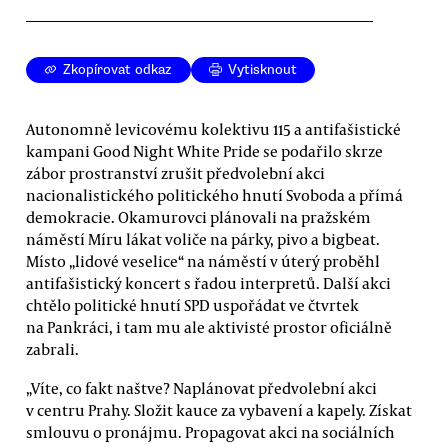
Zkopírovat odkaz
Vytisknout
Autonomně levicovému kolektivu 115 a antifašistické
kampani Good Night White Pride se podařilo skrze
zábor prostranství zrušit předvolební akci
nacionalistického politického hnutí Svoboda a přímá
demokracie. Okamurovci plánovali na pražském
náměstí Míru lákat voliče na párky, pivo a bigbeat.
Místo „lidové veselice“ na náměstí v úterý proběhl
antifašistický koncert s řadou interpretů. Další akci
chtělo politické hnutí SPD uspořádat ve čtvrtek
na Pankráci, i tam mu ale aktivisté prostor oficiálně
zabrali.
„Víte, co fakt naštve? Naplánovat předvolební akci
v centru Prahy. Složit kauce za vybavení a kapely. Získat
smlouvu o pronájmu. Propagovat akci na sociálních