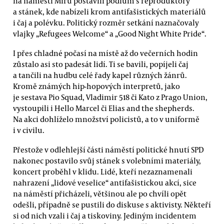
na náměstí Míru postavili pódium s reproduktory
a stánek, kde nabízeli krom antifašistických materiálů
i čaj a polévku. Politický rozměr setkání naznačovaly
vlajky „Refugees Welcome“ a „Good Night White Pride“.
I přes chladné počasí na místě až do večerních hodin
zůstalo asi sto padesát lidí. Ti se bavili, popíjeli čaj
a tančili na hudbu celé řady kapel různých žánrů.
Kromě známých hip-hopových interpretů, jako
je sestava Pio Squad, Vladimir 518 či Kato z Prago Union,
vystoupili i Hello Marcel či Elias and the shepherds.
Na akci dohlíželo množství policistů, a to v uniformě
i v civilu.
Přestože v odlehlejší části náměstí politické hnutí SPD
nakonec postavilo svůj stánek s volebními materiály,
koncert proběhl v klidu. Lidé, kteří nezaznamenali
nahrazení „lidové veselice“ antifašistickou akcí, sice
na náměstí přicházeli, většinou ale po chvíli opět
odešli, případně se pustili do diskuse s aktivisty. Někteří
si od nich vzali i čaj a tiskoviny. Jediným incidentem