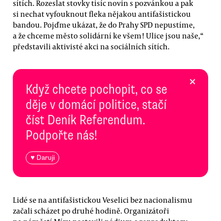
sítích. Rozeslat stovky tisíc novin s pozvánkou a pak
si nechat vyfouknout fleka nějakou antifašistickou
bandou. Pojďme ukázat, že do Prahy SPD nepustíme,
a že chceme město solidární ke všem! Ulice jsou naše,“
představili aktivisté akci na sociálních sítích.
×
Když chcete pochopit, co se
děje v domácí politice, stačí
číst Deník Referendum.
Podpořte nás!
♥ Daruji
Lidé se na antifašistickou Veselici bez nacionalismu
začali scházet po druhé hodině. Organizátoři