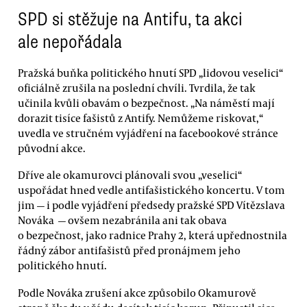
SPD si stěžuje na Antifu, ta akci
ale nepořádala
Pražská buňka politického hnutí SPD „lidovou veselici“
oficiálně zrušila na poslední chvíli. Tvrdila, že tak
učinila kvůli obavám o bezpečnost. „Na náměstí mají
dorazit tisíce fašistů z Antify. Nemůžeme riskovat,“
uvedla ve stručném vyjádření na facebookové stránce
původní akce.
Dříve ale okamurovci plánovali svou „veselici“
uspořádat hned vedle antifašistického koncertu. V tom
jim — i podle vyjádření předsedy pražské SPD Vítězslava
Nováka — ovšem nezabránila ani tak obava
o bezpečnost, jako radnice Prahy 2, která upřednostnila
řádný zábor antifašistů před pronájmem jeho
politického hnutí.
Podle Nováka zrušení akce způsobilo Okamurově