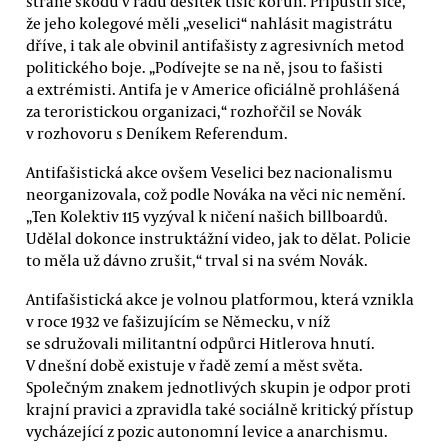
straně škodu v řádu desítek tisíc korun. Připustil sice,
že jeho kolegové měli „veselici“ nahlásit magistrátu
dříve, i tak ale obvinil antifašisty z agresivních metod
politického boje. „Podívejte se na ně, jsou to fašisti
a extrémisti. Antifa je v Americe oficiálně prohlášená
za teroristickou organizaci,“ rozhořčil se Novák
v rozhovoru s Deníkem Referendum.
Antifašistická akce ovšem Veselici bez nacionalismu
neorganizovala, což podle Nováka na věci nic nemění.
„Ten Kolektiv 115 vyzýval k ničení našich billboardů.
Udělal dokonce instruktážní video, jak to dělat. Policie
to měla už dávno zrušit,“ trval si na svém Novák.
Antifašistická akce je volnou platformou, která vznikla
v roce 1932 ve fašizujícím se Německu, v níž
se sdružovali militantní odpůrci Hitlerova hnutí.
V dnešní době existuje v řadě zemí a měst světa.
Společným znakem jednotlivých skupin je odpor proti
krajní pravici a zpravidla také sociálně kritický přístup
vycházející z pozic autonomní levice a anarchismu.