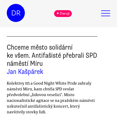
DR
♥ Daruji
Chceme město solidární
ke všem. Antifašisté přebrali SPD
náměstí Míru
Jan Kašpárek
Kolektivy 115 a Good Night White Pride zabraly
náměstí Míru, kam chtěla SPD svolat
předvolební „lidovou veselici". Místo
nacionalistické agitace se na pražském náměstí
uskutečnil antifašistický koncert, který
navštívily stovky lidí.