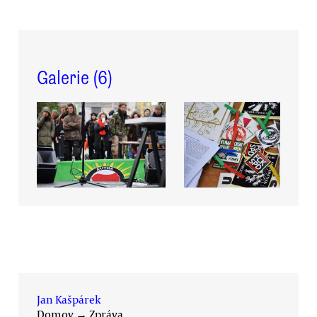
Galerie (
6
)
Jan Kašpárek
Domov
→
Zpráva