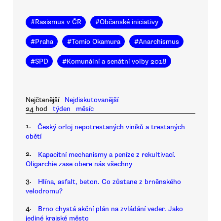
#
Rasismus v ČR
#
Občanské iniciativy
#
Praha
#
Tomio Okamura
#
Anarchismus
#
SPD
#
Komunální a senátní volby 2018
Nejčtenější
Nejdiskutovanější
24 hod
týden
měsíc
1.
Český orloj nepotrestaných viníků a trestaných
obětí
2.
Kapacitní mechanismy a peníze z rekultivací.
Oligarchie zase obere nás všechny
3.
Hlína, asfalt, beton. Co zůstane z brněnského
velodromu?
4.
Brno chystá akční plán na zvládání veder. Jako
jediné krajské město