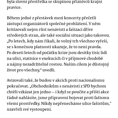
byla slovní přestřelka se skupinou příznivců krajní
pravice.
Během jedné z přestávek mezi koncerty přečetli
zástupci organizátorů společné prohlášení. V něm
kritizovali nejen růst nenávisti a fašizaci dříve
středových stran, ale také sociální situaci jako takovou.
„Po letech, kdy nám říkali, že volný trh všechno vyřeší,
se s konečnou platností ukazuje, že to není pravda.
Po deseti letech od počátku krize jsou desítky tisíc lidí
na ulici, statisíce v exekucích či v příjmové chudobě
a nájmy nezadržitelně rostou. Naším cílem je důstojný
život pro všechny,“ uvedli.
Avizovali také, že budou v akcích proti nacionalismu
pokračovat. „Obchodníkům s nenávistí z SPD bychom
chtěli vzkázat jen jedno — i když se poučíte a příští akce
řádně nahlásíte, jsme připraveni bojovat proti fašismu
všemi prostředky. Nikdy nepřenecháme ulice fašistům,"
uzavřeli své vystoupení.