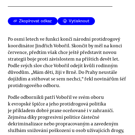
Zkopírovat odkaz
Vytisknout
Po osmi letech ve funkci končí národní protidrogový
koordinátor Jindřich Vobořil. Skončit by měl na konci
července, předtím však chce ještě představit novou
strategii boje proti závislostem na příštích devět let.
Podle svých slov chce Vobořil odejít kvůli rodinným
důvodům. „Mám děti, žiji v Brně. Do Prahy neustále
dojíždím a stěhovat se sem nechci,“ řekl novinářům šéf
protidrogového odboru.
Podle odborníků patří Vobořil ve svém oboru
k evropské špičce a jeho protidrogová politika
je příkladem dobré praxe oceňované i v zahraničí.
Zejména díky progresivní politice částečné
dekriminalizace nebo propracovaným a zavedeným
službám snižování poškození u osob užívajících drogy,