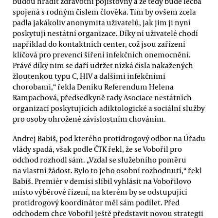
budou hradit zdravotní pojišťovny a že tedy bude léčba
spojená s rodným číslem člověka. Tím by ovšem zcela
padla jakákoliv anonymita uživatelů, jak jim ji nyní
poskytují nestátní organizace. Díky ní uživatelé chodí
například do kontaktních center, což jsou zařízení
klíčová pro prevenci šíření infekčních onemocnění.
Právě díky nim se daří udržet nízká čísla nakažených
žloutenkou typu C, HIV a dalšími infekčními
chorobami,“ řekla Deníku Referendum Helena
Rampachová, předsedkyně rady Asociace nestátních
organizací poskytujících adiktologické a sociální služby
pro osoby ohrožené závislostním chováním.
Andrej Babiš, pod kterého protidrogový odbor na Úřadu
vlády spadá, však podle ČTK řekl, že se Vobořil pro
odchod rozhodl sám. „Vzdal se služebního poměru
na vlastní žádost. Bylo to jeho osobní rozhodnutí,“ řekl
Babiš. Premiér v demisi slíbil vyhlásit na Vobořilovo
místo výběrové řízení, na kterém by se odstupující
protidrogový koordinátor měl sám podílet. Před
odchodem chce Vobořil ještě představit novou strategii