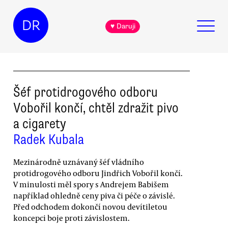
DR
♥ Daruji
Šéf protidrogového odboru
Vobořil končí, chtěl zdražit pivo
a cigarety
Radek Kubala
Mezinárodně uznávaný šéf vládního
protidrogového odboru Jindřich Vobořil končí.
V minulosti měl spory s Andrejem Babišem
například ohledně ceny piva či péče o závislé.
Před odchodem dokončí novou devítiletou
koncepci boje proti závislostem.