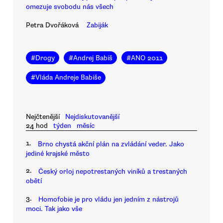
omezuje svobodu nás všech
Petra Dvořáková
Zabiják
#
Drogy
#
Andrej Babiš
#
ANO 2011
#
Vláda Andreje Babiše
Nejčtenější
Nejdiskutovanější
24 hod
týden
měsíc
1.
Brno chystá akční plán na zvládání veder. Jako
jediné krajské město
2.
Český orloj nepotrestaných viníků a trestaných
obětí
3.
Homofobie je pro vládu jen jedním z nástrojů
moci. Tak jako vše