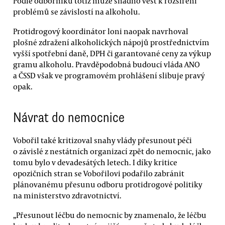
Podle odborníků totiž může snadno vést k rozšíření
problémů se závislostí na alkoholu.
Protidrogový koordinátor loni naopak navrhoval
plošné zdražení alkoholických nápojů prostřednictvím
vyšší spotřební daně, DPH či garantované ceny za výkup
gramu alkoholu. Pravděpodobná budoucí vláda ANO
a ČSSD však ve programovém prohlášení slibuje pravý
opak.
Návrat do nemocnice
Vobořil také kritizoval snahy vlády přesunout péči
o závislé z nestátních organizací zpět do nemocnic, jako
tomu bylo v devadesátých letech. I díky kritice
opozičních stran se Vobořilovi podařilo zabránit
plánovanému přesunu odboru protidrogové politiky
na ministerstvo zdravotnictví.
„Přesunout léčbu do nemocnic by znamenalo, že léčbu