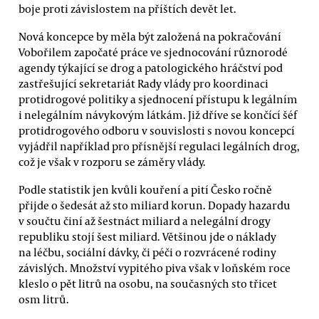
boje proti závislostem na příštích devět let.
Nová koncepce by měla být založená na pokračování
Vobořilem započaté práce ve sjednocování různorodé
agendy týkající se drog a patologického hráčství pod
zastřešující sekretariát Rady vlády pro koordinaci
protidrogové politiky a sjednocení přístupu k legálním
i nelegálním návykovým látkám. Již dříve se končící šéf
protidrogového odboru v souvislosti s novou koncepcí
vyjádřil například pro přísnější regulaci legálních drog,
což je však v rozporu se záměry vlády.
Podle statistik jen kvůli kouření a pití Česko ročně
přijde o šedesát až sto miliard korun. Dopady hazardu
v součtu činí až šestnáct miliard a nelegální drogy
republiku stojí šest miliard. Většinou jde o náklady
na léčbu, sociální dávky, či péči o rozvrácené rodiny
závislých. Množství vypitého piva však v loňském roce
kleslo o pět litrů na osobu, na současných sto třicet
osm litrů.