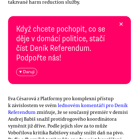
takzvané harm reduction služby.
×
Když chcete pochopit, co se
děje v domácí politice, stačí
číst Deník Referendum.
Podpořte nás!
♥ Daruji
Eva Césarová z Platformy pro komplexní přístup
k závislostem ve svém
lednovém komentáři pro Deník
Referendum
zmiňuje, že se současný premiér v demisi
Andrej Babiš snažil protidrogového koordinátora
vyměnit již dříve. Podle jejích slov za to může
Vobořilova kritika Babišovy snahy snížit daň na pivo.