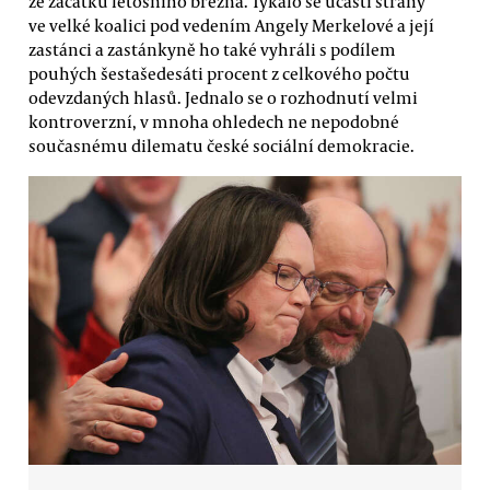
ze začátku letošního března. Týkalo se účasti strany
ve velké koalici pod vedením Angely Merkelové a její
zastánci a zastánkyně ho také vyhráli s podílem
pouhých šestašedesáti procent z celkového počtu
odevzdaných hlasů. Jednalo se o rozhodnutí velmi
kontroverzní, v mnoha ohledech ne nepodobné
současnému dilematu české sociální demokracie.