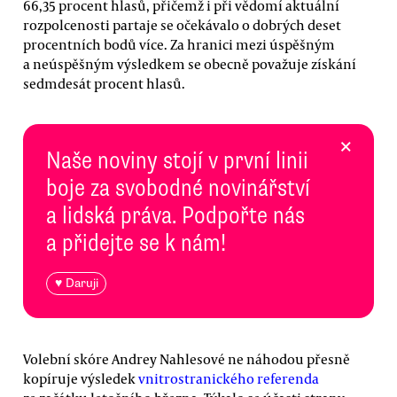
66,35 procent hlasů, přičemž i při vědomí aktuální
rozpolcenosti partaje se očekávalo o dobrých deset
procentních bodů více. Za hranici mezi úspěšným
a neúspěšným výsledkem se obecně považuje získání
sedmdesát procent hlasů.
×
Naše noviny stojí v první linii
boje za svobodné novinářství
a lidská práva. Podpořte nás
a přidejte se k nám!
♥ Daruji
Volební skóre Andrey Nahlesové ne náhodou přesně
kopíruje výsledek
vnitrostranického referenda