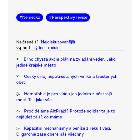
#
Německo
#
Perspektivy levice
Nejčtenější
Nejdiskutovanější
24 hod
týden
měsíc
1.
Brno chystá akční plán na zvládání veder. Jako
jediné krajské město
2.
Český orloj nepotrestaných viníků a trestaných
obětí
3.
Homofobie je pro vládu jen jedním z nástrojů
moci. Tak jako vše
4.
Proč děláme AltPrajd? Protože solidarita je to
nejdůležitější, co máme
5.
Kapacitní mechanismy a peníze z rekultivací.
Oligarchie zase obere nás všechny