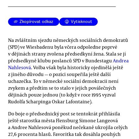
Zkopírovat odkaz
Vytisknout
Na zvláštním sjezdu německých sociálních demokratů
(SPD) ve Wiesbadenu byla včera odpoledne poprvé
v dějinách strany zvolena předsedkyní žena. Stala se jí
předsedkyně klubu poslanců SPD v Bundestagu
Andrea
Nahlesová
. Volba však byla historicky ojedinělá ještě
z jiného důvodu — o pozici soupeřila ještě další
uchazečka. To v německé sociální demokracii není
zvykem a předtím se to stalo v jejích poválečných
dějinách pouze jednou (to když v roce 1995 vyzval
Rudolfa Scharpinga Oskar Lafontaine).
Do boje o předsednický post se tentokrát přihlásila
ještě starostka města Flensburg Simone Langeová
a Andree Nahlesová poněkud nečekaně ukrojila celých
27,6 procenta hlasů. Favoritka tak dosáhla pouhých