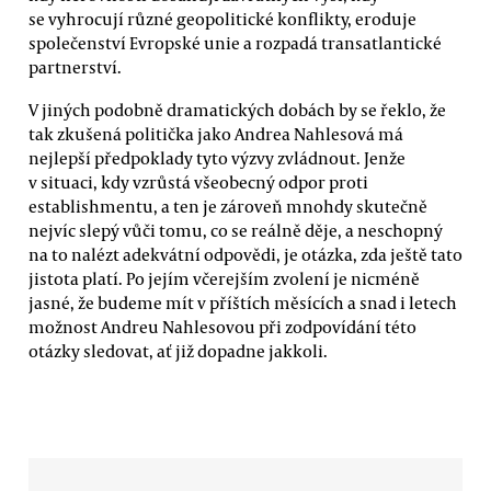
se vyhrocují různé geopolitické konflikty, eroduje
společenství Evropské unie a rozpadá transatlantické
partnerství.
V jiných podobně dramatických dobách by se řeklo, že
tak zkušená politička jako Andrea Nahlesová má
nejlepší předpoklady tyto výzvy zvládnout. Jenže
v situaci, kdy vzrůstá všeobecný odpor proti
establishmentu, a ten je zároveň mnohdy skutečně
nejvíc slepý vůči tomu, co se reálně děje, a neschopný
na to nalézt adekvátní odpovědi, je otázka, zda ještě tato
jistota platí. Po jejím včerejším zvolení je nicméně
jasné, že budeme mít v příštích měsících a snad i letech
možnost Andreu Nahlesovou při zodpovídání této
otázky sledovat, ať již dopadne jakkoli.