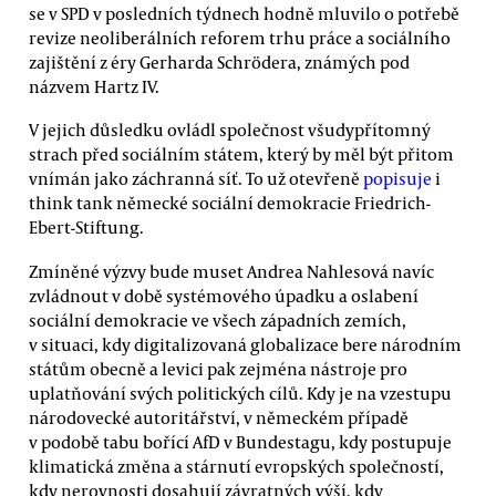
se v SPD v posledních týdnech hodně mluvilo o potřebě
revize neoliberálních reforem trhu práce a sociálního
zajištění z éry Gerharda Schrödera, známých pod
názvem Hartz IV.
V jejich důsledku ovládl společnost všudypřítomný
strach před sociálním státem, který by měl být přitom
vnímán jako záchranná síť. To už otevřeně
popisuje
i
think tank německé sociální demokracie Friedrich-
Ebert-Stiftung.
Zmíněné výzvy bude muset Andrea Nahlesová navíc
zvládnout v době systémového úpadku a oslabení
sociální demokracie ve všech západních zemích,
v situaci, kdy digitalizovaná globalizace bere národním
státům obecně a levici pak zejména nástroje pro
uplatňování svých politických cílů. Kdy je na vzestupu
národovecké autoritářství, v německém případě
v podobě tabu bořící AfD v Bundestagu, kdy postupuje
klimatická změna a stárnutí evropských společností,
kdy nerovnosti dosahují závratných výší, kdy