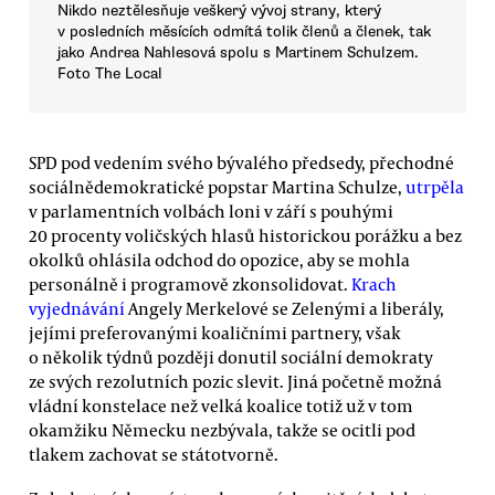
Nikdo neztělesňuje veškerý vývoj strany, který
v posledních měsících odmítá tolik členů a členek, tak
jako Andrea Nahlesová spolu s Martinem Schulzem.
Foto The Local
SPD pod vedením svého bývalého předsedy, přechodné
sociálnědemokratické popstar Martina Schulze,
utrpěla
v parlamentních volbách loni v září s pouhými
20 procenty voličských hlasů historickou porážku a bez
okolků ohlásila odchod do opozice, aby se mohla
personálně i programově zkonsolidovat.
Krach
vyjednávání
Angely Merkelové se Zelenými a liberály,
jejími preferovanými koaličními partnery, však
o několik týdnů později donutil sociální demokraty
ze svých rezolutních pozic slevit. Jiná početně možná
vládní konstelace než velká koalice totiž už v tom
okamžiku Německu nezbývala, takže se ocitli pod
tlakem zachovat se státotvorně.