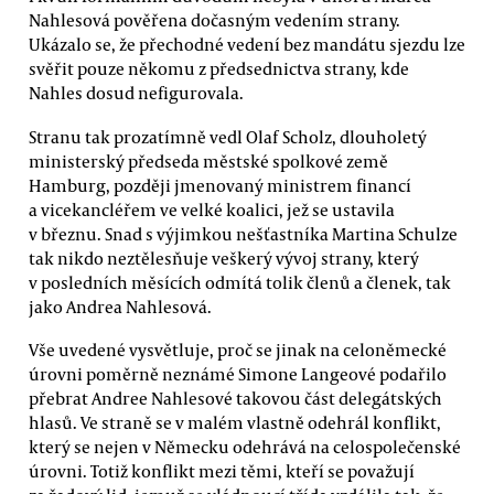
Nahlesová pověřena dočasným vedením strany.
Ukázalo se, že přechodné vedení bez mandátu sjezdu lze
svěřit pouze někomu z předsednictva strany, kde
Nahles dosud nefigurovala.
Stranu tak prozatímně vedl Olaf Scholz, dlouholetý
ministerský předseda městské spolkové země
Hamburg, později jmenovaný ministrem financí
a vicekancléřem ve velké koalici, jež se ustavila
v březnu. Snad s výjimkou nešťastníka Martina Schulze
tak nikdo neztělesňuje veškerý vývoj strany, který
v posledních měsících odmítá tolik členů a členek, tak
jako Andrea Nahlesová.
Vše uvedené vysvětluje, proč se jinak na celoněmecké
úrovni poměrně neznámé Simone Langeové podařilo
přebrat Andree Nahlesové takovou část delegátských
hlasů. Ve straně se v malém vlastně odehrál konflikt,
který se nejen v Německu odehrává na celospolečenské
úrovni. Totiž konflikt mezi těmi, kteří se považují