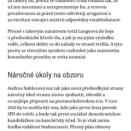
za řadový lid, jemuž se vládnoucí třída vzdálila tak, že
už mu nerozumí a nereprezentuje ho, a vrstvou
považovanou za právě tento odtržený, arogantní a
za všechnu stávající mizérii odpovědný establishment.
Přesně s takovým narativem totiž Langeová do boje
o předsednické křeslo šla, a jak je na jejím výsledku
vidět, celkem dobře se do nálady ve straně trefila. A tyto
pocity se včerejším sjezdem rozhodně jako mávnutím
kouzelného proutku ze světa nezmizí.
Náročné úkoly na obzoru
Andrea Nahlesová má tak jako nová předsedkyně strany
náročný úkol stranu znovu sjednotit, obrodit a
co nejlépe připravit na postmerkelovskou éru. V roce
2021 by to mohla být ona, kdo jako první žena povede
SPD do voleb, a bude tak první sociálně demokratickou
kandidátkou na kancléřský úřad. To je však zatím
hudba vzdálené budoucnosti. Přesný plán obnovy