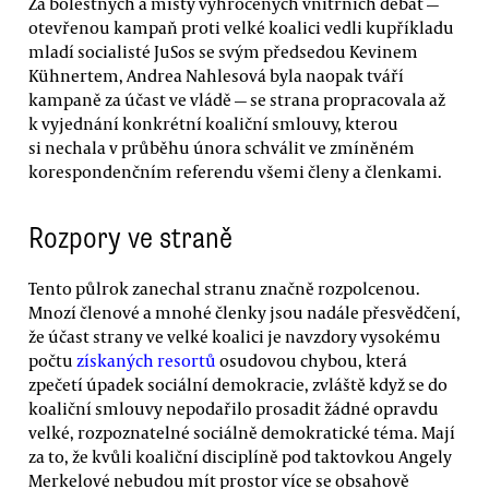
Za bolestných a místy vyhrocených vnitřních debat —
otevřenou kampaň proti velké koalici vedli kupříkladu
mladí socialisté JuSos se svým předsedou Kevinem
Kühnertem, Andrea Nahlesová byla naopak tváří
kampaně za účast ve vládě — se strana propracovala až
k vyjednání konkrétní koaliční smlouvy, kterou
si nechala v průběhu února schválit ve zmíněném
korespondenčním referendu všemi členy a členkami.
Rozpory ve straně
Tento půlrok zanechal stranu značně rozpolcenou.
Mnozí členové a mnohé členky jsou nadále přesvědčení,
že účast strany ve velké koalici je navzdory vysokému
počtu
získaných resortů
osudovou chybou, která
zpečetí úpadek sociální demokracie, zvláště když se do
koaliční smlouvy nepodařilo prosadit žádné opravdu
velké, rozpoznatelné sociálně demokratické téma. Mají
za to, že kvůli koaliční disciplíně pod taktovkou Angely
Merkelové nebudou mít prostor více se obsahově