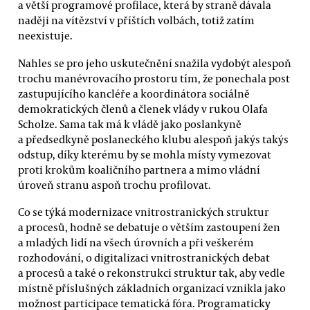
a větší programové profilace, která by straně dávala
naději na vítězství v příštích volbách, totiž zatím
neexistuje.
Nahles se pro jeho uskutečnění snažila vydobýt alespoň
trochu manévrovacího prostoru tím, že ponechala post
zastupujícího kancléře a koordinátora sociálně
demokratických členů a členek vlády v rukou Olafa
Scholze. Sama tak má k vládě jako poslankyně
a předsedkyně poslaneckého klubu alespoň jakýs takýs
odstup, díky kterému by se mohla místy vymezovat
proti krokům koaličního partnera a mimo vládní
úroveň stranu aspoň trochu profilovat.
Co se týká modernizace vnitrostranických struktur
a procesů, hodně se debatuje o větším zastoupení žen
a mladých lidí na všech úrovních a při veškerém
rozhodování, o digitalizaci vnitrostranických debat
a procesů a také o rekonstrukci struktur tak, aby vedle
místně příslušných základních organizací vznikla jako
možnost participace tematická fóra. Programaticky