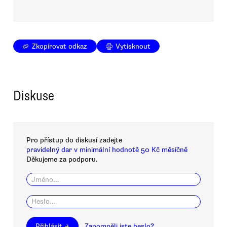
Zkopírovat odkaz
Vytisknout
Diskuse
Pro přístup do diskusí zadejte
pravidelný dar v minimální hodnotě 50 Kč měsíčně
Děkujeme za podporu.
Přihlásit →
Zapomněli jste heslo?