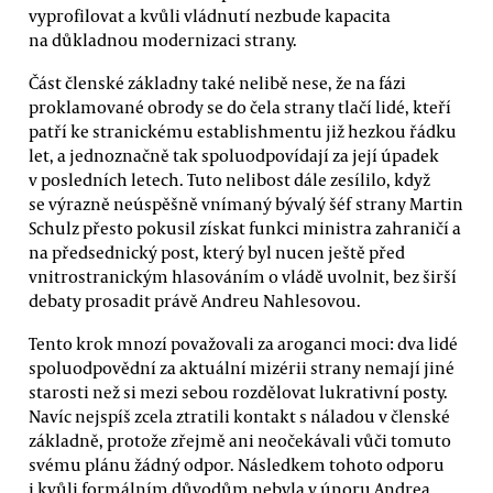
vyprofilovat a kvůli vládnutí nezbude kapacita
na důkladnou modernizaci strany.
Část členské základny také nelibě nese, že na fázi
proklamované obrody se do čela strany tlačí lidé, kteří
patří ke stranickému establishmentu již hezkou řádku
let, a jednoznačně tak spoluodpovídají za její úpadek
v posledních letech. Tuto nelibost dále zesílilo, když
se výrazně neúspěšně vnímaný bývalý šéf strany Martin
Schulz přesto pokusil získat funkci ministra zahraničí a
na předsednický post, který byl nucen ještě před
vnitrostranickým hlasováním o vládě uvolnit, bez širší
debaty prosadit právě Andreu Nahlesovou.
Tento krok mnozí považovali za aroganci moci: dva lidé
spoluodpovědní za aktuální mizérii strany nemají jiné
starosti než si mezi sebou rozdělovat lukrativní posty.
Navíc nejspíš zcela ztratili kontakt s náladou v členské
základně, protože zřejmě ani neočekávali vůči tomuto
svému plánu žádný odpor. Následkem tohoto odporu
i kvůli formálním důvodům nebyla v únoru Andrea