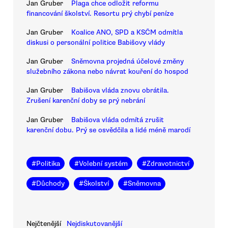
Jan Gruber
Plaga chce odložit reformu
financování školství. Resortu prý chybí peníze
Jan Gruber
Koalice ANO, SPD a KSČM odmítla
diskusi o personální politice Babišovy vlády
Jan Gruber
Sněmovna projedná účelové změny
služebního zákona nebo návrat kouření do hospod
Jan Gruber
Babišova vláda znovu obrátila.
Zrušení karenční doby se prý nebrání
Jan Gruber
Babišova vláda odmítá zrušit
karenční dobu. Prý se osvědčila a lidé méně marodí
#
Politika
#
Volební systém
#
Zdravotnictví
#
Důchody
#
Školství
#
Sněmovna
Nejčtenější
Nejdiskutovanější