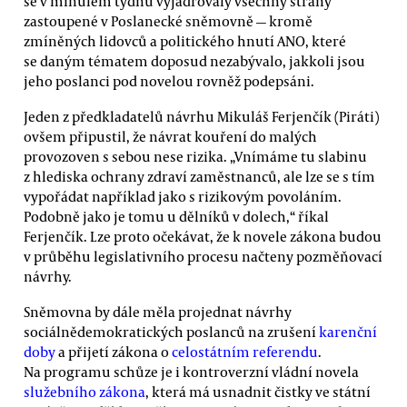
se v minulém týdnu vyjadřovaly všechny strany
zastoupené v Poslanecké sněmovně — kromě
zmíněných lidovců a politického hnutí ANO, které
se daným tématem doposud nezabývalo, jakkoli jsou
jeho poslanci pod novelou rovněž podepsáni.
Jeden z předkladatelů návrhu Mikuláš Ferjenčík (Piráti)
ovšem připustil, že návrat kouření do malých
provozoven s sebou nese rizika. „Vnímáme tu slabinu
z hlediska ochrany zdraví zaměstnanců, ale lze se s tím
vypořádat například jako s rizikovým povoláním.
Podobně jako je tomu u dělníků v dolech,“ říkal
Ferjenčík. Lze proto očekávat, že k novele zákona budou
v průběhu legislativního procesu načteny pozměňovací
návrhy.
Sněmovna by dále měla projednat návrhy
sociálnědemokratických poslanců na zrušení
karenční
doby
a přijetí zákona o
celostátním referendu
.
Na programu schůze je i kontroverzní vládní novela
služebního zákona
, která má usnadnit čistky ve státní