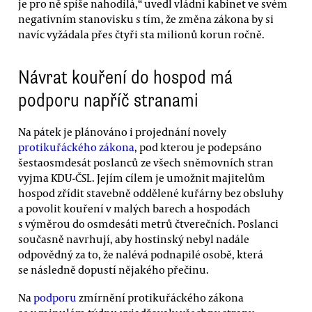
je pro ně spíše nahodilá,“ uvedl vládní kabinet ve svém
negativním stanovisku s tím, že změna zákona by si
navíc vyžádala přes čtyři sta milionů korun ročně.
Návrat kouření do hospod má
podporu napříč stranami
Na pátek je plánováno i projednání novely
protikuřáckého zákona
, pod kterou je podepsáno
šestaosmdesát poslanců ze všech sněmovních stran
vyjma KDU-ČSL. Jejím cílem je umožnit majitelům
hospod zřídit stavebně oddělené kuřárny bez obsluhy
a povolit kouření v malých barech a hospodách
s výměrou do osmdesáti metrů čtverečních. Poslanci
současně navrhují, aby hostinský nebyl nadále
odpovědný za to, že nalévá podnapilé osobě, která
se následně dopustí nějakého přečinu.
Na
podporu
zmírnění protikuřáckého zákona