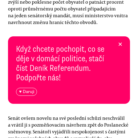
zvýší nebo poklesne počet obyvatel o patnáct procent
oproti průměrnému počtu obyvatel připadajícím
na jeden senátorský mandát, musí ministerstvo vnitra
navrhnout změnu hranic těchto obvodů.
×
Když chcete pochopit, co se
děje v domácí politice, stačí
číst Deník Referendum.
Podpořte nás!
♥ Daruji
Senát ovšem novelu na své poslední schůzi neschválil
a vrátil ji s pozměňovacím návrhem zpět do Poslanecké
sněmovny. Senátoři vyjádřili nespokojenost s častými