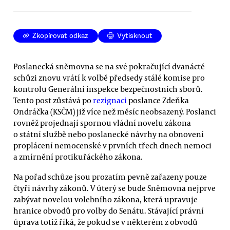
Zkopírovat odkaz
Vytisknout
Poslanecká sněmovna se na své pokračující dvanácté
schůzi znovu vrátí k volbě předsedy stálé komise pro
kontrolu Generální inspekce bezpečnostních sborů.
Tento post zůstává po
rezignaci
poslance Zdeňka
Ondráčka (KSČM) již více než měsíc neobsazený. Poslanci
rovněž projednají spornou vládní novelu zákona
o státní službě nebo poslanecké návrhy na obnovení
proplácení nemocenské v prvních třech dnech nemoci
a zmírnění protikuřáckého zákona.
Na pořad schůze jsou prozatím pevně zařazeny pouze
čtyři návrhy zákonů. V úterý se bude Sněmovna nejprve
zabývat novelou volebního zákona, která upravuje
hranice obvodů pro volby do Senátu. Stávající právní
úprava totiž říká, že pokud se v některém z obvodů