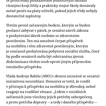
se prostředky poukazované jednotlivým školám
různými kraji lišily a prakticky stejné školy dostávaly
méně peněz na platy učitelů, pokud jejich třídy nebyly
dostatečně zaplněny.
Třetím pevně zařazeným bodem, kterým se budou
poslanci zabývat v pátek, je senátní návrh zákona
o poskytování dávek osobám se zdravotním
postižením. Ten má umožnit čerpat příspěvek
na mobilitu i těm zdravotně postiženým, kterým
je současně poskytována pobytová sociální služba, čímž
by podle senátorů měla být odstraněna zjevná
diskriminace těchto osob oproti jiným příjemcům
totožného příspěvku.
Vláda Andreje Babiše (ANO) v demisi nicméně se senátní
iniciativou nesouhlasí. Domnívá se totiž, že rozdíl
v přístupu k příspěvku na mobilitu je důvodný, neboť
reaguje na rozdílné situace. „Lidem v sociálních
zařízeních jsou všechny jejich potřeby zabezpečeny,
a proto potřeba dopravy — a tedy i daného příspěvku —