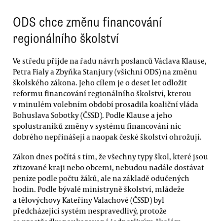
ODS chce změnu financování
regionálního školství
Ve středu přijde na řadu návrh poslanců Václava Klause,
Petra Fialy a Zbyňka Stanjury (všichni ODS) na změnu
školského zákona. Jeho cílem je o deset let odložit
reformu financování regionálního školství, kterou
v minulém volebním období prosadila koaliční vláda
Bohuslava Sobotky (ČSSD). Podle Klause a jeho
spolustraníků změny v systému financování nic
dobrého nepřinášejí a naopak české školství ohrožují.
Zákon dnes počítá s tím, že všechny typy škol, které jsou
zřizované kraji nebo obcemi, nebudou nadále dostávat
peníze podle počtu žáků, ale na základě odučených
hodin. Podle bývalé ministryně školství, mládeže
a tělovýchovy Kateřiny Valachové (ČSSD) byl
předcházející systém nespravedlivý, protože