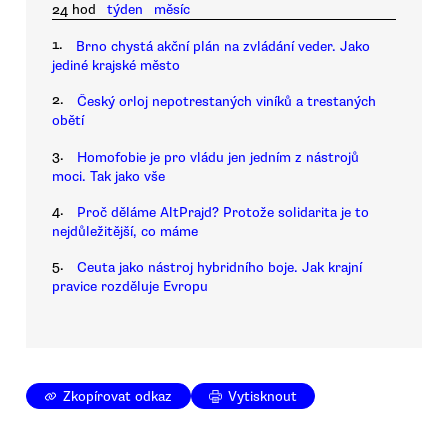
24 hod
týden
měsíc
1.
Brno chystá akční plán na zvládání veder. Jako
jediné krajské město
2.
Český orloj nepotrestaných viníků a trestaných
obětí
3.
Homofobie je pro vládu jen jedním z nástrojů
moci. Tak jako vše
4.
Proč děláme AltPrajd? Protože solidarita je to
nejdůležitější, co máme
5.
Ceuta jako nástroj hybridního boje. Jak krajní
pravice rozděluje Evropu
Zkopírovat odkaz
Vytisknout