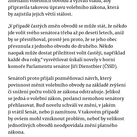
změnami volebních obvodů a vyzvali vládu, aby
připravila takovou úpravu volebního zákona, která
by zajistila jejich větší stálost.
„V případě častých změn obvodů se může stát, že někdo
jde volit svého senátora třeba až po deseti letech, aniž
by se přestěhoval, prostě jen proto, že se jeho obec
přesunula z jednoho obvodu do druhého. Někdo
naopak může dostat příležitost volit častěji, například
každé dva roky,“ vysvětlovat úskalí novely v horní
komoře Parlamentu senátor Jiří Dienstbier (ČSSD).
Senátoři proto přijali pozměňovací návrh, který
povinnost měnit volebního obvody na základě zvýšení
či snížení počtu voličů ze zákona odstraňuje. Jelikož
se jedná o volební zákon, poslanci nemohou senátory
přehlasovat. Buď novelu schválí ve znění, v jakém
ji vrátil Senát, nebo ji zamítnou. V takovém případě
by ovšem mohl vzniknout problém, neboť by velikost
jednotlivých obvodů neodpovídala znění platného
zákona.