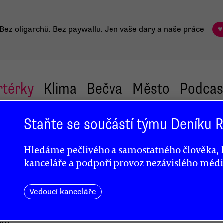
Bez oligarchů. Bez paywallu.
Jen vaše dary a naše práce
♥
rtérky
Klima
Bečva
Město
Podcas
Staňte se součástí týmu Deníku
Hledáme pečlivého a samostatného člověka, k
me
kanceláře a podpoří provoz nezávislého médi
Vedoucí kanceláře
vin