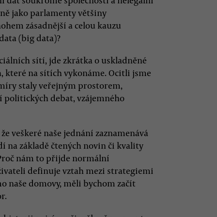
í dat soukromé společnosti a nelegální
jně jako parlamenty většiny
ohem zásadnější a celou kauzu
data (big data)?
iálních sítí, jde zkrátka o uskladněné
, které na sítích vykonáme. Ocitli jsme
té míry staly veřejným prostorem,
í politických debat, vzájemného
 že veškeré naše jednání zaznamenává
 na základě čtených novin či kvality
 Proč nám to přijde normální
živateli definuje vztah mezi strategiemi
mo naše domovy, měli bychom začít
r.