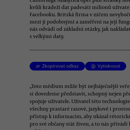
kvůli krádeži dat padesáti milionů uživate
Facebooku. Britská firma v ničem nevyboč
mezi jí podobnými a zaměření na její fun
nás odvádí od základní otázky, jak nakláda
s velkými daty.
Zkopírovat odkaz
Vytisknout
„Toto médium může být nejbáječnější veře
si dovedeme představit, schopný nejen přen
spojuje uživatele. Uživatel této technolog
všechny prastaré rasové, jazykové i prostor
přístup k informacím, aby ukázal rétorické
pro své občany stát živou, a to nás přivá