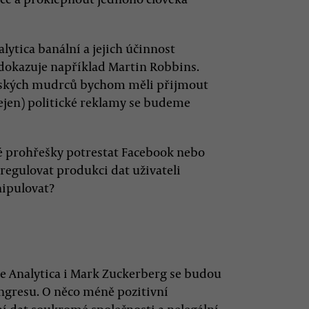
ytica banální a jejich účinnost
 dokazuje například Martin Robbins.
eských mudrců bychom měli přijmout
(nejen) politické reklamy se budeme
né prohřešky potrestat Facebook nebo
regulovat produkci dat uživateli
nipulovat?
ge Analytica i Mark Zuckerberg se budou
ngresu. O něco méně pozitivní