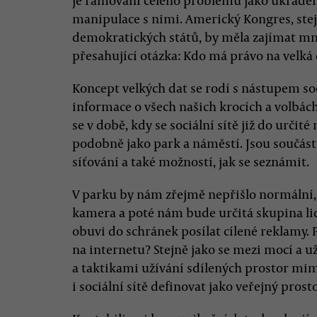
je rámování celého problému jako ukraden
manipulace s nimi. Americký Kongres, ste
demokratických států, by měla zajímat mn
přesahující otázka: Kdo má právo na velká 
Koncept velkých dat se rodí s nástupem soc
informace o všech našich krocích a volbách
se v době, kdy se sociální sítě již do urči
podobně jako park a náměstí. Jsou součást
síťování a také možností, jak se seznámit.
V parku by nám zřejmě nepřišlo normální,
kamera a poté nám bude určitá skupina lidí
obuvi do schránek posílat cílené reklamy.
na internetu? Stejně jako se mezi mocí a u
a taktikami užívání sdílených prostor mi
i sociální sítě definovat jako veřejný prosto