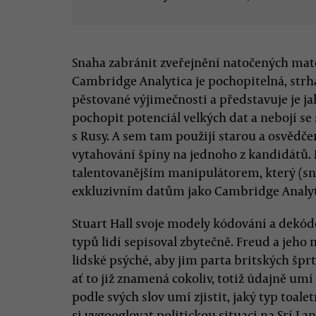
Snaha zabránit zveřejnění natočených mate
Cambridge Analytica je pochopitelná, str
pěstované výjimečnosti a představuje je jak
pochopit potenciál velkých dat a nebojí se 
s Rusy. A sem tam použijí starou a osvěd
vytahování špíny na jednoho z kandidátů. 
talentovanějším manipulátorem, který (sn
exkluzivním datům jako Cambridge Analyt
Stuart Hall svoje modely kódování a dekó
typů lidí sepisoval zbytečně. Freud a jeho
lidské psýché, aby jim parta britských špr
ať to již znamená cokoliv, totiž údajně umí
podle svých slov umí zjistit, jaký typ toal
si vygooglovat politickou situaci na Srí L