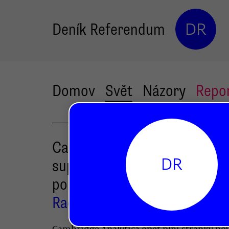
Deník Referendum
DR
Domov
Svět
Názory
Repo
Cambridge Analytica nejsou
DR
supermanové, spíše se ptej
po právu na velká data
Radek Kubala
Cambridge Analytica opět plní stránky no