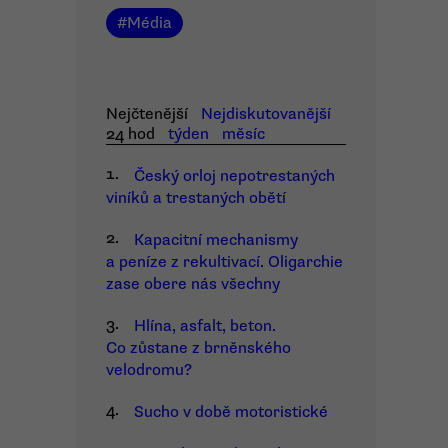
#
Média
Nejčtenější
Nejdiskutovanější
24 hod
týden
měsíc
1.
Český orloj nepotrestaných
viníků a trestaných obětí
2.
Kapacitní mechanismy
a peníze z rekultivací. Oligarchie
zase obere nás všechny
3.
Hlína, asfalt, beton.
Co zůstane z brněnského
velodromu?
4.
Sucho v době motoristické