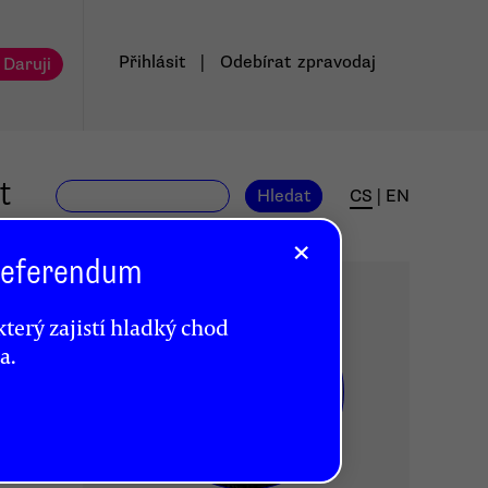
Přihlásit
|
Odebírat
zpravodaj
 Daruji
t
Hledat
CS
|
EN
×
 Referendum
terý zajistí hladký chod
a.