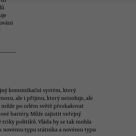
lů
uje
gování
t
jný komunikační systém, který
osu, ale i příjmu, který neizoluje, ale
ie může po celém světě přeskakovat
ové bariéry. Může zajistit veřejný
 triky politiků. Vláda by se tak mohla
dí k novému typu státníka a novému typu