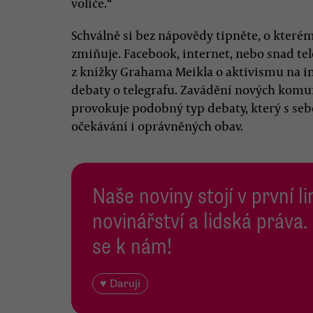
voliče.“
Schválně si bez nápovědy tipněte, o které
zmiňuje. Facebook, internet, nebo snad tel
z knížky Grahama Meikla o aktivismu na in
debaty o telegrafu. Zavádění nových komun
provokuje podobný typ debaty, který s se
očekávání i oprávněných obav.
Naše noviny stojí v první l
novinářství a lidská práva.
se k nám!
♥ Daruji