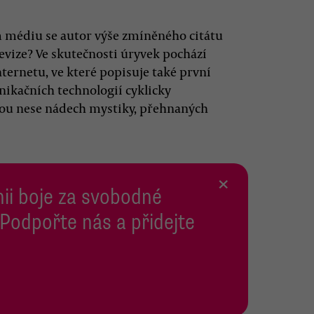
m médiu se autor výše zmíněného citátu
evize? Ve skutečnosti úryvek pochází
ternetu, ve které popisuje také první
ikačních technologií cyklicky
bou nese nádech mystiky, přehnaných
×
inii boje za svobodné
 Podpořte nás a přidejte