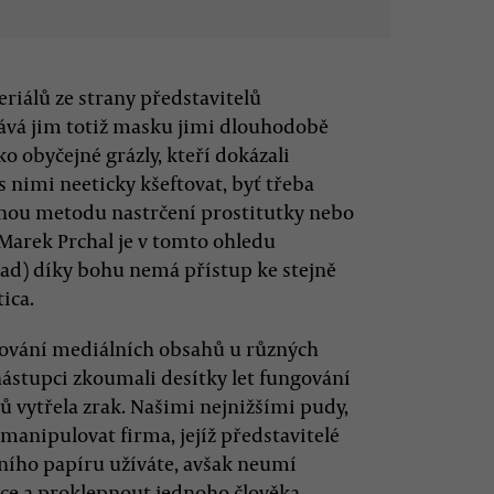
riálů ze strany představitelů
hává jim totiž masku jimi dlouhodobě
o obyčejné grázly, kteří dokázali
s nimi neeticky kšeftovat, byť třeba
čenou metodu nastrčení prostitutky nebo
Marek Prchal je v tomto ohledu
ad) díky bohu nemá přístup ke stejně
ica.
dování mediálních obsahů u různých
 nástupci zkoumali desítky let fungování
tů vytřela zrak. Našimi nejnižšími pudy,
 manipulovat firma, jejíž představitelé
etního papíru užíváte, avšak neumí
ance a proklepnout jednoho člověka