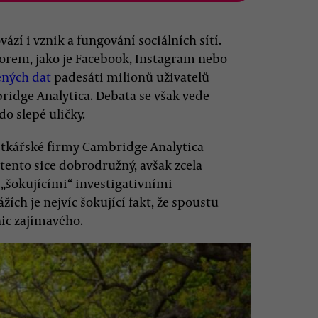
zí i vznik a fungování sociálních sítí.
rem, jako je Facebook, Instagram nebo
ených dat
padesáti milionů uživatelů
idge Analytica. Debata se však vede
do slepé uličky.
tkářské firmy Cambridge Analytica
 tento sice dobrodružný, avšak zcela
„šokujícími“ investigativními
žích je nejvíc šokující fakt, že spoustu
nic zajímavého.