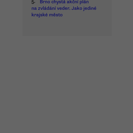
5.
Brno chystá akční plán
na zvládání veder. Jako jediné
krajské město