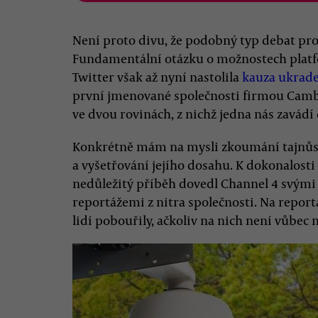
Není proto divu, že podobný typ debat prová
Fundamentální otázku o možnostech platfo
Twitter však až nyní nastolila
kauza ukrad
první jmenované společnosti firmou Cambr
ve dvou rovinách, z nichž jedna nás zavádí 
Konkrétně mám na mysli zkoumání tajnůs
a vyšetřování jejího dosahu. K dokonalosti
nedůležitý příběh dovedl Channel 4 svými 
reportážemi z nitra společnosti. Na reportá
lidí pobouřily, ačkoliv na nich není vůbec 