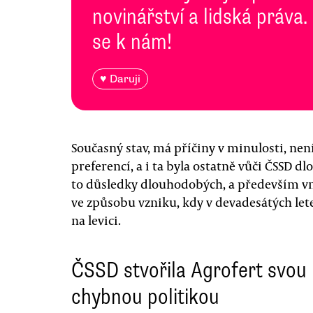
novinářství a lidská práva.
se k nám!
♥ Daruji
Současný stav, má příčiny v minulosti, nen
preferencí, a i ta byla ostatně vůči ČSSD d
to důsledky dlouhodobých, a především vn
ve způsobu vzniku, kdy v devadesátých let
na levici.
ČSSD stvořila Agrofert svou
chybnou politikou