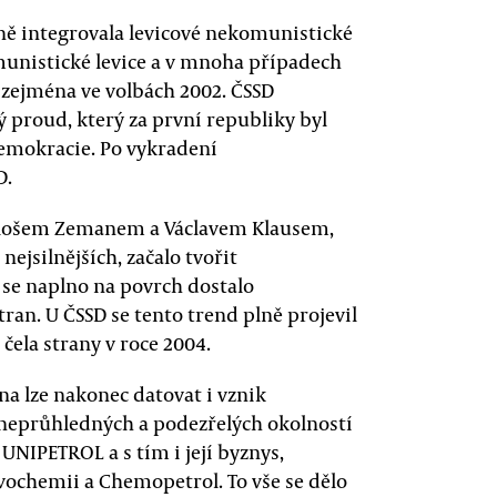
ně integrovala levicové nekomunistické
munistické levice a v mnoha případech
, zejména ve volbách 2002. ČSSD
ý proud, který za první republiky byl
demokracie. Po vykradení
D.
ilošem Zemanem a Václavem Klausem,
nejsilnějších, začalo tvořit
 se naplno na povrch dostalo
ran. U ČSSD se tento trend plně projevil
ela strany v roce 2004.
a lze nakonec datovat i vznik
 neprůhledných a podezřelých okolností
NIPETROL a s tím i její byznys,
vochemii a Chemopetrol. To vše se dělo