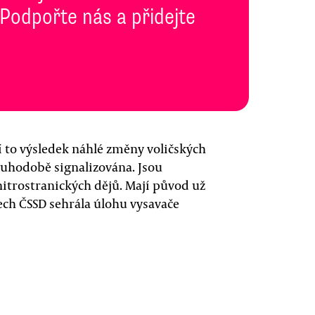
 Podpořte nás a přidejte
í to výsledek náhlé změny voličských
louhodobě signalizována. Jsou
itrostranických dějů. Mají původ už
ech ČSSD sehrála úlohu vysavače