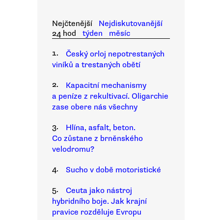
Nejčtenější
Nejdiskutovanější
24 hod
týden
měsíc
1.
Český orloj nepotrestaných
viníků a trestaných obětí
2.
Kapacitní mechanismy
a peníze z rekultivací. Oligarchie
zase obere nás všechny
3.
Hlína, asfalt, beton.
Co zůstane z brněnského
velodromu?
4.
Sucho v době motoristické
5.
Ceuta jako nástroj
hybridního boje. Jak krajní
pravice rozděluje Evropu