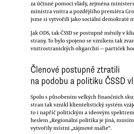
za účinné pomoci vlády, zejména minister
ministra vnitra a pozdějšího premiéra Gro
jsme si vytvořili jako sociální demokraté 
Jak ODS, tak ČSSD se postupně měnily v kl
strany. To bylo spojeno se vznikem tak zv
vnitrostranických oligarchií — partiček ho
Členové postupně ztratili
na podobu a politiku ČSSD vl
Spolu s působením velkých finančních skup
stran tak vznikl klientelistický systém vzá
to i napříč politickým a ideovým spektre
heslem „Regionální politika je jiná, musím
vytvořily místní „zájmové mafie“.