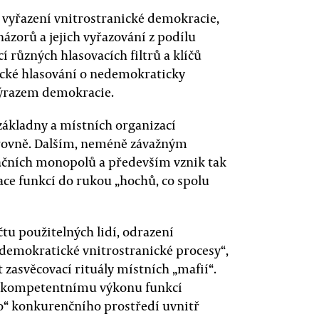
 vyřazení vnitrostranické demokracie,
názorů a jejich vyřazování z podílu
 různých hlasovacích filtrů a klíčů
ické hlasování o nedemokraticky
výrazem demokracie.
základny a místních organizací
úrovně. Dalším, neméně závažným
ačních monopolů a především vznik tak
e funkcí do rukou „hochů, co spolu
čtu použitelných lidí, odrazení
„demokratické vnitrostranické procesy“,
 zasvěcovací rituály místních „mafií“.
 nekompetentnímu výkonu funkcí
ho“ konkurenčního prostředí uvnitř