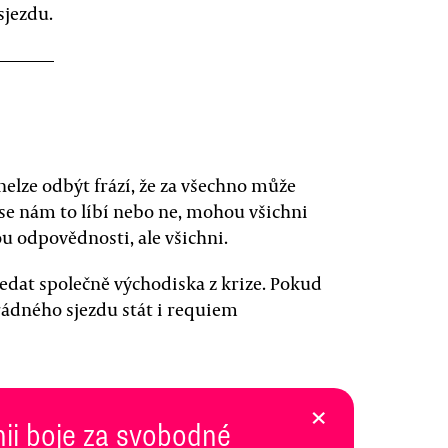
sjezdu.
nelze odbýt frází, že za všechno může
ť se nám to líbí nebo ne, mohou všichni
u odpovědnosti, ale všichni.
ledat společně východiska z krize. Pokud
dného sjezdu stát i requiem
×
inii boje za svobodné