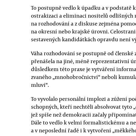
To postupně vedlo k úpadku a v podstatě k
ostrakizaci a eliminaci nositelů odlišných 
na rozhodování a z diskuse zejména pomocí
na okresní nebo krajské úrovni. Celostran
sestavených kandidátkách opravdu není 
Váha rozhodování se postupně od členské 
přenášela na jiné, méně reprezentativní 
důsledkem této praxe je vytváření inform
zvaného „mnohobročnictví“ neboli kumulac
mluví“.
To vyvolalo personální implozi a zúžení po
schopných, kteří nechtěli absolvovat tyto 
jež spíše než demokracii začaly připomínat
Dále to vedlo k velmi formalistickému a
a v neposlední řadě i k vytvoření „měkké