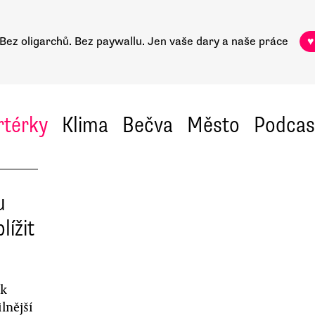
Bez oligarchů. Bez paywallu.
Jen vaše dary a naše práce
♥
rtérky
Klima
Bečva
Město
Podcas
u
lížit
ík
lnější