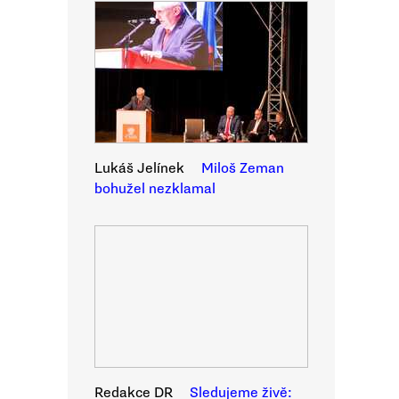
Lukáš Jelínek
Miloš Zeman
bohužel nezklamal
Redakce DR
Sledujeme živě: