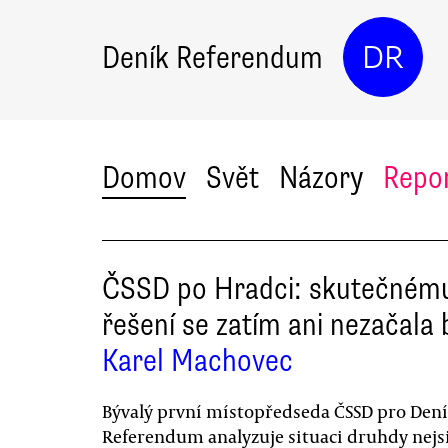
Deník Referendum
DR
Domov
Svět
Názory
Repo
ČSSD po Hradci: skutečném
řešení se zatím ani nezačala b
Karel Machovec
Bývalý první místopředseda ČSSD pro Den
Referendum analyzuje situaci druhdy nejsi