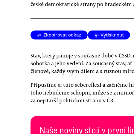
české demokratické strany po hradeckém 
Zkopírovat odkaz
Vytisknout
Stav, který panuje v současné době v ČSSD, 
Sobotka a jeho vedení. Za současný stav, a
členové, každý svým dílem a s různou míro
Připusťme si tuto sebereflexi a začněme h
toho nebudeme schopni, může se z mimořá
za nejstarší politickou stranu v ČR.
Naše noviny stojí v první l