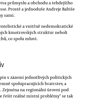
stva průmyslu a obchodu a tehdejšího
sse. Prostě a jednoduše Andreje Babiše
my sami.
ientelistické a vnitřně nedemokratické
aných kmotrovských struktur neboli
chů, co spolu mluví.
iv
in v zázemí jednotlivých politických
jemně spolupracujících bratrstev, a
m. Zejména na regionální úrovni pod
e řešit reálné místní problémy" se tak