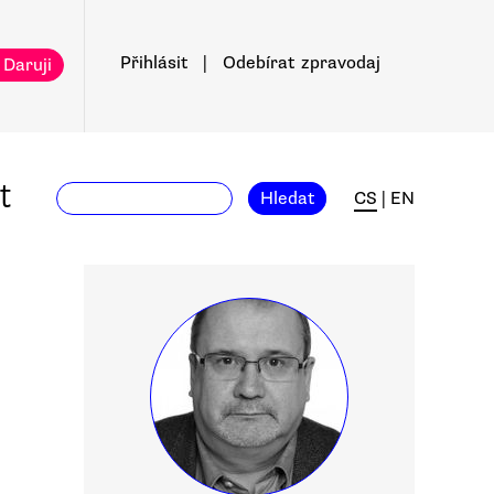
Přihlásit
|
Odebírat
zpravodaj
 Daruji
t
Hledat
CS
|
EN