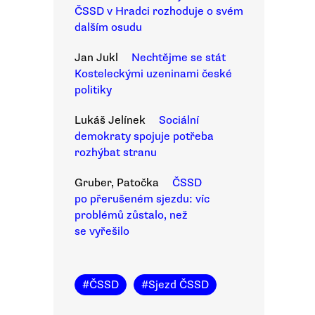
ČSSD v Hradci rozhoduje o svém
dalším osudu
Jan Jukl
Nechtějme se stát
Kosteleckými uzeninami české
politiky
Lukáš Jelínek
Sociální
demokraty spojuje potřeba
rozhýbat stranu
Gruber, Patočka
ČSSD
po přerušeném sjezdu: víc
problémů zůstalo, než
se vyřešilo
#
ČSSD
#
Sjezd ČSSD