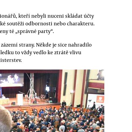
ionářů, kteří nebyli nuceni skládat účty
cké soutěži odbornosti nebo charakteru.
leny té „správné party“.
zázemí strany. Někde je sice nahradilo
ledku to vždy vedlo ke ztrátě vlivu
isterstev.