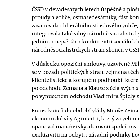
ČSSD v devadesátých letech úspěšně a ploš
proudy a voliče, osmašedesátníky, část ko
zasahovala i liberálního středového voliče
integrovala také silný národně socialistick
jedním z největších konkurentů sociální 
národněsocialistických stran skončil v ČSS
V důsledku opoziční smlouvy, uzavřené M
se v pozadí politických stran, zejména těch 
klientelistické a korupční podhoubí, které
po odchodu Zemana a Klause z čela svých st
po vynuceném odchodu Vladimíra Špidly z č
Konec konců do období vlády Miloše Zeman
ekonomické síly Agrofertu, který za velmi
opanoval manažersky akciovou společnost U
exkluzivitu na odbyt, i zásadní podniky Lo