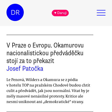
DR
♥ Daruji
V Praze o Evropu. Okamurovu
nacionalistickou předváděčku
stojí za to překazit
Josef Patočka
Le Penová, Wilders a Okamura se z pódia
v hotelu TOP na pražském Chodově budou chtít
culit a předvádět, jak jsou normální. Vítat by je
měly masové nenásilné protesty. Kritice ale
nesmí uniknout ani „demokratické“ strany.