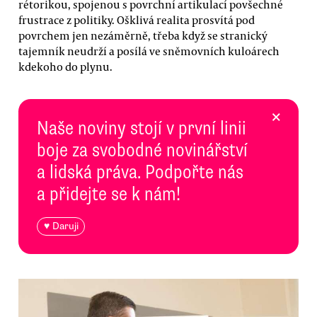
rétorikou, spojenou s povrchní artikulací povšechné
frustrace z politiky. Ošklivá realita prosvítá pod
povrchem jen nezáměrně, třeba když se stranický
tajemník neudrží a posílá ve sněmovních kuloárech
kdekoho do plynu.
×
Naše noviny stojí v první linii
boje za svobodné novinářství
a lidská práva. Podpořte nás
a přidejte se k nám!
♥ Daruji