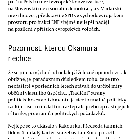
patří v Polsku mezi evropské konzervativce,
na Slovensku mezi sociální demokraty a v Maďarsku
mezi lidovce, představuje SPD ve východoevropském
prostoru pro frakci ENF zřejmě nejlepší naději
na posílení v příštích evropských volbách.
Pozornost, kterou Okamura
nechce
Že se jim na východ od někdejší železné opony loví tak
obtížně, je paradoxním důsledkem toho, že se tito
neofašisté v posledních letech stávají do určité míry
oběťmi vlastního úspěchu. „Tradiční“ strany
politického establishmentu je sice formálně politicky
izolují, tiše a čím dál tím častěji ale přebírají části jejich
rétoriky, programů i politických požadavků.
Nejlépe se to ukázalo v Rakousku. Předseda tamních
lidovců, mladý kariérista Sebastian Kurz, porazil