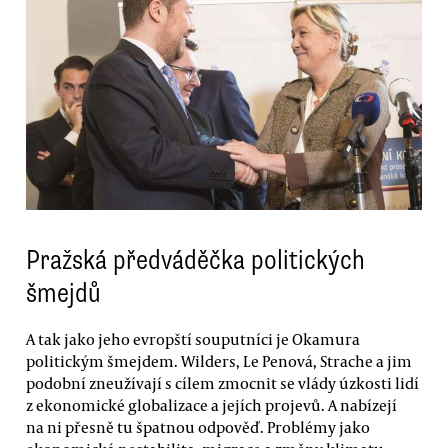
Pražská předváděčka politických
šmejdů
A tak jako jeho evropští souputníci je Okamura
politickým šmejdem. Wilders, Le Penová, Strache a jim
podobní zneužívají s cílem zmocnit se vlády úzkosti lidí
z ekonomické globalizace a jejích projevů. A nabízejí
na ni přesně tu špatnou odpověď. Problémy jako