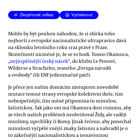
Zkopírovat odkaz
Vytisknout
Mohlo by být pouhou náhodou, že si sbírka toho
nejhorší z evropské nacionalistické ultrapravice dává
na sklonku letošního roku sraz právě v Praze.
Skutečností nicméně je, že se to hodí. Tomio Okamura,
„nejúspěšnější český nácek“
, do klubu Le Penové,
Wilderse a Stracheho, zvaného „Evropa národů
a svobody“ čili ENF jednoznačně patří.
Je přece jen naším domácím zástupcem novodobé
mutace temné strany evropské kolektivní duše, tím
nebezpečnější, čím méně připomíná tu minulou,
fašistickou. Tak jako oni má Okamura dost rozumu, aby
ze všech našich problémů neobviňoval Židy, ale raději
muslimy, uprchlíky či Romy. Jinak řečeno, aby ponechal
minulosti vyčpělé vnější znaky fašismu a nahradil je o
to zákeřnější nacionalistickou a nenávistnou