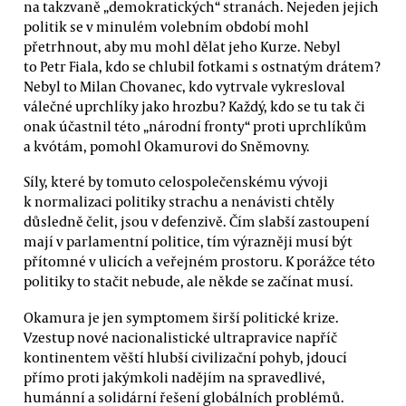
na takzvaně „demokratických“ stranách. Nejeden jejich
politik se v minulém volebním období mohl
přetrhnout, aby mu mohl dělat jeho Kurze. Nebyl
to Petr Fiala, kdo se chlubil fotkami s ostnatým drátem?
Nebyl to Milan Chovanec, kdo vytrvale vykresloval
válečné uprchlíky jako hrozbu? Každý, kdo se tu tak či
onak účastnil této „národní fronty“ proti uprchlíkům
a kvótám, pomohl Okamurovi do Sněmovny.
Síly, které by tomuto celospolečenskému vývoji
k normalizaci politiky strachu a nenávisti chtěly
důsledně čelit, jsou v defenzivě. Čím slabší zastoupení
mají v parlamentní politice, tím výrazněji musí být
přítomné v ulicích a veřejném prostoru. K porážce této
politiky to stačit nebude, ale někde se začínat musí.
Okamura je jen symptomem širší politické krize.
Vzestup nové nacionalistické ultrapravice napříč
kontinentem věští hlubší civilizační pohyb, jdoucí
přímo proti jakýmkoli nadějím na spravedlivé,
humánní a solidární řešení globálních problémů.