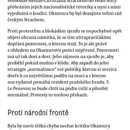
Svobodné Heinze-Christiana Stracheho do velké míry
přebráním jejich nacionalistické rétoriky a nyní s nimi
vyjednává o koalici. Okamura by byl dozajista velmi rád
českým Strachem.
Proti protestům a blokádám sjezdu se nepochybně opět
objeví ohraná námitka, že se tím ultrapravičákům
dopřává pozornost, o kterou stojí. To je ale právě
s ohledem na Okamurovu pozici nepřesné. Pozornosti
má už tak dost a dost. Jeho zájmem na sjezdu je, aby
proběhl pokud možno v klidu. Aby zapadl do jeho
strategie „normalizace“ své politiky, kterou si otevírá
dveře k co největšímu podílu na moci a s kterou
mu vydatně pomáhá rezident pražského hradu. S
Le Penovou se bude chtít na pódiu culit a působit
normálně. Protesty to mohou překazit.
Proti národní frontě
Byla by navíc těžká chyba nechat kritiku Okamury