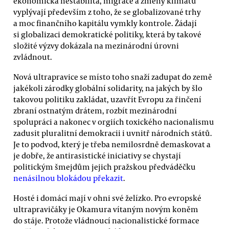
ekonomická nestabilita, migrace a změny klimatu
vyplývají především z toho, že se globalizované trhy
a moc finančního kapitálu vymkly kontrole. Žádají
si globalizaci demokratické politiky, která by takové
složité výzvy dokázala na mezinárodní úrovni
zvládnout.
Nová ultrapravice se místo toho snaží zadupat do země
jakékoli zárodky globální solidarity, na jakých by šlo
takovou politiku zakládat, uzavřít Evropu za řinčení
zbraní ostnatým drátem, rozbít mezinárodní
spolupráci a nakonec v orgiích toxického nacionalismu
zadusit pluralitní demokracii i uvnitř národních států.
Je to podvod, který je třeba nemilosrdně demaskovat a
je dobře, že antirasistické iniciativy se chystají
politickým šmejdům jejich pražskou předváděčku
nenásilnou blokádou překazit
.
Hosté i domácí mají v ohni své želízko. Pro evropské
ultrapravičáky je Okamura vítaným novým koněm
do stáje. Protože vládnoucí nacionalistické formace