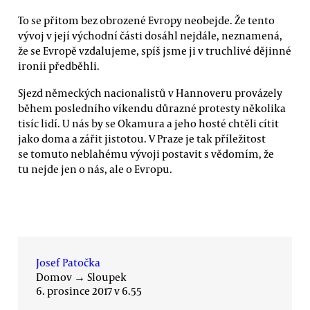
To se přitom bez obrozené Evropy neobejde. Že tento
vývoj v její východní části dosáhl nejdále, neznamená,
že se Evropě vzdalujeme, spíš jsme ji v truchlivé dějinné
ironii předběhli.
Sjezd německých nacionalistů v Hannoveru provázely
během posledního víkendu důrazné protesty několika
tisíc lidí. U nás by se Okamura a jeho hosté chtěli cítit
jako doma a zářit jistotou. V Praze je tak příležitost
se tomuto neblahému vývoji postavit s vědomím, že
tu nejde jen o nás, ale o Evropu.
Josef Patočka
Domov
→
Sloupek
6. prosince 2017 v 6.55