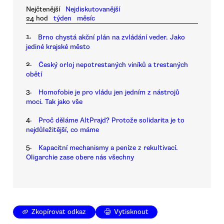
Nejčtenější
Nejdiskutovanější
24 hod
týden
měsíc
1.
Brno chystá akční plán na zvládání veder. Jako
jediné krajské město
2.
Český orloj nepotrestaných viníků a trestaných
obětí
3.
Homofobie je pro vládu jen jedním z nástrojů
moci. Tak jako vše
4.
Proč děláme AltPrajd? Protože solidarita je to
nejdůležitější, co máme
5.
Kapacitní mechanismy a peníze z rekultivací.
Oligarchie zase obere nás všechny
Zkopírovat odkaz
Vytisknout