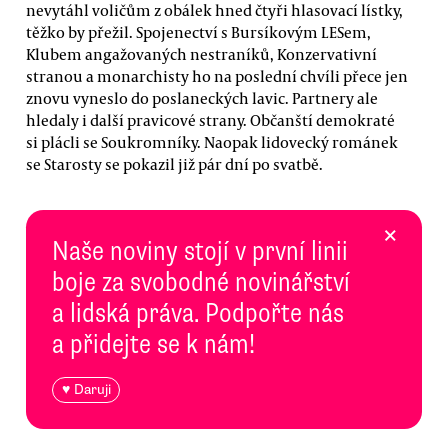
nevytáhl voličům z obálek hned čtyři hlasovací lístky,
těžko by přežil. Spojenectví s Bursíkovým LESem,
Klubem angažovaných nestraníků, Konzervativní
stranou a monarchisty ho na poslední chvíli přece jen
znovu vyneslo do poslaneckých lavic. Partnery ale
hledaly i další pravicové strany. Občanští demokraté
si plácli se Soukromníky. Naopak lidovecký románek
se Starosty se pokazil již pár dní po svatbě.
×
Naše noviny stojí v první linii
boje za svobodné novinářství
a lidská práva. Podpořte nás
a přidejte se k nám!
♥ Daruji