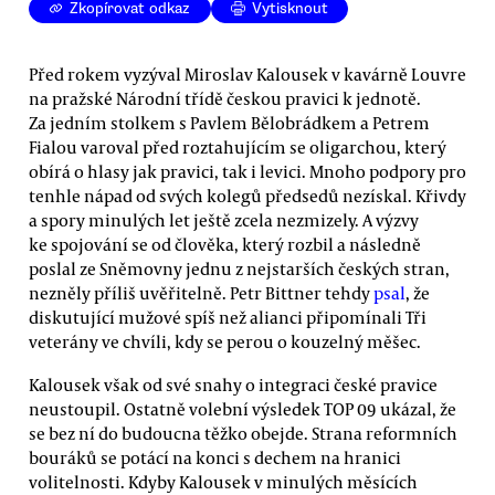
Zkopírovat odkaz
Vytisknout
Před rokem vyzýval Miroslav Kalousek v kavárně Louvre
na pražské Národní třídě českou pravici k jednotě.
Za jedním stolkem s Pavlem Bělobrádkem a Petrem
Fialou varoval před roztahujícím se oligarchou, který
obírá o hlasy jak pravici, tak i levici. Mnoho podpory pro
tenhle nápad od svých kolegů předsedů nezískal. Křivdy
a spory minulých let ještě zcela nezmizely. A výzvy
ke spojování se od člověka, který rozbil a následně
poslal ze Sněmovny jednu z nejstarších českých stran,
nezněly příliš uvěřitelně. Petr Bittner tehdy
psal
, že
diskutující mužové spíš než alianci připomínali Tři
veterány ve chvíli, kdy se perou o kouzelný měšec.
Kalousek však od své snahy o integraci české pravice
neustoupil. Ostatně volební výsledek TOP 09 ukázal, že
se bez ní do budoucna těžko obejde. Strana reformních
bouráků se potácí na konci s dechem na hranici
volitelnosti. Kdyby Kalousek v minulých měsících