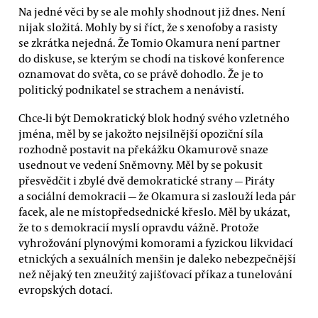
Na jedné věci by se ale mohly shodnout již dnes. Není
nijak složitá. Mohly by si říct, že s xenofoby a rasisty
se zkrátka nejedná. Že Tomio Okamura není partner
do diskuse, se kterým se chodí na tiskové konference
oznamovat do světa, co se právě dohodlo. Že je to
politický podnikatel se strachem a nenávistí.
Chce-li být Demokratický blok hodný svého vzletného
jména, měl by se jakožto nejsilnější opoziční síla
rozhodně postavit na překážku Okamurově snaze
usednout ve vedení Sněmovny. Měl by se pokusit
přesvědčit i zbylé dvě demokratické strany — Piráty
a sociální demokracii — že Okamura si zaslouží leda pár
facek, ale ne místopředsednické křeslo. Měl by ukázat,
že to s demokracií myslí opravdu vážně. Protože
vyhrožování plynovými komorami a fyzickou likvidací
etnických a sexuálních menšin je daleko nebezpečnější
než nějaký ten zneužitý zajišťovací příkaz a tunelování
evropských dotací.