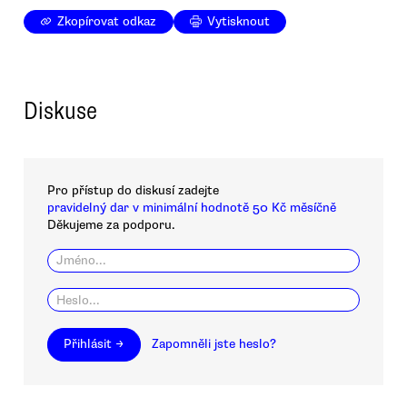
Zkopírovat odkaz
Vytisknout
Diskuse
Pro přístup do diskusí zadejte
pravidelný dar v minimální hodnotě 50 Kč měsíčně
Děkujeme za podporu.
Přihlásit →
Zapomněli jste heslo?