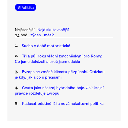
#
Politika
Nejčtenější
Nejdiskutovanější
24 hod
týden
měsíc
1.
Sucho v době motoristické
2.
Tři a půl roku vládní zmocněnkyní pro Romy:
Co jsme dokázali a proč jsem odešla
3.
Evropa se změně klimatu přizpůsobí. Otázkou
je kdy, jak a co s příčinami
4.
Ceuta jako nástroj hybridního boje. Jak krajní
pravice rozděluje Evropu
5.
Padesát odstínů lži a nová nekulturní politika