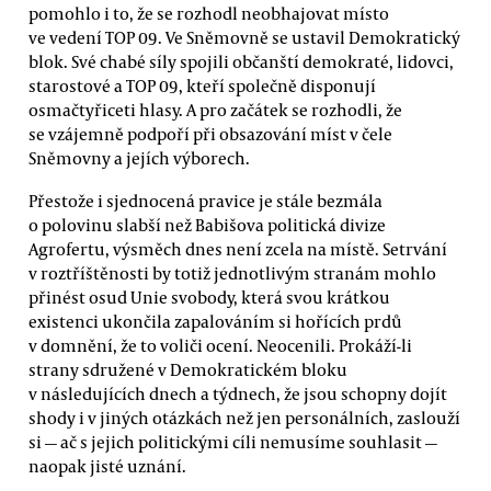
pomohlo i to, že se rozhodl neobhajovat místo
ve vedení TOP 09. Ve Sněmovně se ustavil Demokratický
blok. Své chabé síly spojili občanští demokraté, lidovci,
starostové a TOP 09, kteří společně disponují
osmačtyřiceti hlasy. A pro začátek se rozhodli, že
se vzájemně podpoří při obsazování míst v čele
Sněmovny a jejích výborech.
Přestože i sjednocená pravice je stále bezmála
o polovinu slabší než Babišova politická divize
Agrofertu, výsměch dnes není zcela na místě. Setrvání
v roztříštěnosti by totiž jednotlivým stranám mohlo
přinést osud Unie svobody, která svou krátkou
existenci ukončila zapalováním si hořících prdů
v domnění, že to voliči ocení. Neocenili. Prokáží-li
strany sdružené v Demokratickém bloku
v následujících dnech a týdnech, že jsou schopny dojít
shody i v jiných otázkách než jen personálních, zaslouží
si — ač s jejich politickými cíli nemusíme souhlasit —
naopak jisté uznání.