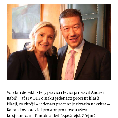
Volební debakl, který pravici i levici připravil Andrej
Babiš — ať si v ODS o zisku jedenácti procent hlasů
říkají, co chtějí — jedenáct procent je zkrátka nevýhra —
Kalouskovi otevřel prostor pro novou výzvu
ke sjednocení. Tentokrát byl úspěšnější. Zřejmě