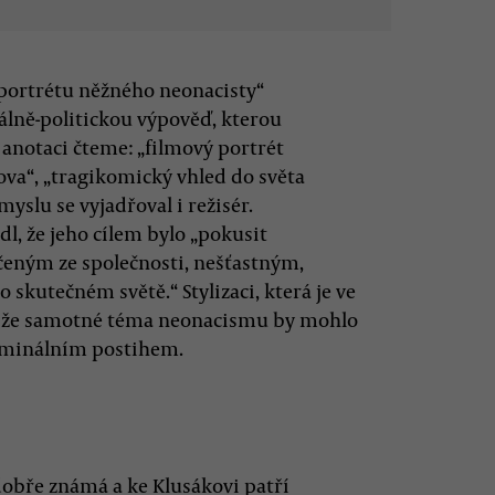
portrétu něžného neonacisty“
iálně-politickou výpověď, kterou
í anotaci čteme: „filmový portrét
ova“, „tragikomický vhled do světa
yslu se vyjadřoval i režisér.
l, že jeho cílem bylo „pokusit
ným ze společnosti, nešťastným,
skutečném světě.“ Stylizaci, která je ve
m, že samotné téma neonacismu by mohlo
iminálním postihem.
dobře známá a ke Klusákovi patří