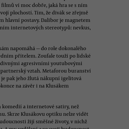
filmů ví moc dobře, jaká hra se s ním
vojí plochostí. Tím, že divák se zřejmě
em hlavní postavy. Dalibor je magnetem
ěním internetových stereotypů: nevkus,
u sám napomáhá — do role dokonalého
ředním přítelem. Zoufale touží po lidské
 podivnými agresivními youtubovými
 partnerský vztah. Metaforou buranství
 je pak jeho žlutá nákupní igelitová
dokonce na závěr i na Klusákem
h komedií a internetové satiry, než
smu. Skrze Klusákovu optiku nelze vidět
budoucnosti žijí směšné životy, v nichž
 A my, vzdělaní a ve svoji budoucnost