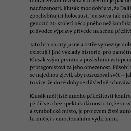
moralizování režiséra v Osvětimi je pak ne
nadřazenosti. Klusák moc dobře ví, že Dali
zpochybňující holocaust. Jen sotva tak můž
genocid 20. století něco jiného než konflikt.
průvodce výpravy přivede na scénu přeživ
Tato hra na city jasně a ostře vymezuje dob
existují i jiné výklady historie, pro pamětn
Klusák svým prvním a posledním vstupem
protagonistovi za jeho omezenost. Působí 
se najednou zjevil, aby rozsuzoval svět — j
to více, že do té doby se důsledně schováv
Klusák měl jistě mnoho příležitostí konfro
již dříve a bez spektakulárnosti. To, že si s
a symbolické místo, je projevem čisté au
hraničící s emocionálním vydíráním.