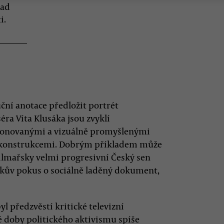
nad
i.
uční anotace předložit portrét
éra Víta Klusáka jsou zvyklí
mponovanými a vizuálně promyšlenými
ekonstrukcemi. Dobrým příkladem může
 filmařsky velmi progresivní Český sen
ákův pokus o sociálně laděný dokument,
předzvěstí kritické televizní
té doby politického aktivismu spíše