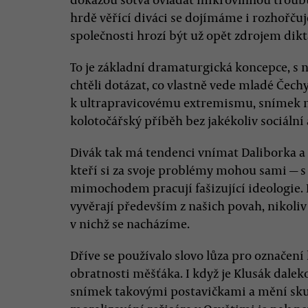
hrdě věřící diváci se dojímáme i rozhořčuj
společnosti hrozí být už opět zdrojem dikt
To je základní dramaturgická koncepce, s 
chtěli dotázat, co vlastně vede mladé Čechy
k ultrapravicovému extremismu, snímek 
kolotočářský příběh bez jakékoliv sociální 
Divák tak má tendenci vnímat Daliborka a 
kteří si za svoje problémy mohou sami 
mimochodem pracují fašizující ideologie.
vyvěrají především z našich povah, nikoliv
v nichž se nacházíme.
Dříve se používalo slovo lůza pro označení
obratnosti měšťáka. I když je Klusák dalek
snímek takovými postavičkami a mění skute