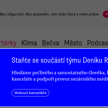
Bez oligarchů. Bez paywallu.
Jen vaše dary a naše práce
♥
rtérky
Klima
Bečva
Město
Podcas
Staňte se součástí týmu Deníku
Hledáme pečlivého a samostatného člověka, k
kanceláře a podpoří provoz nezávislého médi
Vedoucí kanceláře
a
u.