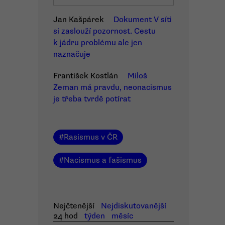
Jan Kašpárek
Dokument V síti
si zaslouží pozornost. Cestu
k jádru problému ale jen
naznačuje
František Kostlán
Miloš
Zeman má pravdu, neonacismus
je třeba tvrdě potírat
#
Rasismus v ČR
#
Nacismus a fašismus
Nejčtenější
Nejdiskutovanější
24 hod
týden
měsíc