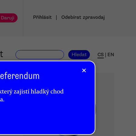
Přihlásit
|
Odebírat
zpravodaj
 Daruji
t
Hledat
CS
|
EN
×
 Referendum
terý zajistí hladký chod
a.