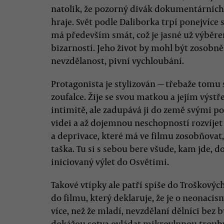
natolik, že pozorný divák dokumentárních 
hraje. Svět podle Daliborka trpí ponejvíce s
má především smát, což je jasné už výběr
bizarností. Jeho život by mohl být zosobn
nevzdělanost, pivní vychloubání.
Protagonista je stylizován — třebaže tom
zoufalce. Žije se svou matkou a jejím výst
intimitě, ale zadupává ji do země svými
videi a až dojemnou neschopností rozvíjet
a deprivace, které má ve filmu zosobňovat,
taška. Tu si s sebou bere všude, kam jde, 
iniciovaný výlet do Osvětimi.
Takové vtípky ale patří spíše do Troškovýc
do filmu, který deklaruje, že je o neonaci
více, než že mladí, nevzdělaní dělníci bez 
dokážou sotva ovládat mikrovlnnou troubu.