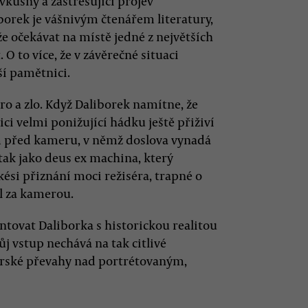
vkusný a zastřešující projev
borek je vášnivým čtenářem literatury,
e očekávat na místě jedné z největších
 O to více, že v závěrečné situaci
ší pamětnici.
ro a zlo. Když Daliborek namítne, že
ici velmi ponižující hádku ještě přiživí
 před kameru, v němž doslova vynadá
tak jako deus ex machina, který
akési přiznání moci režiséra, trapné o
al za kamerou.
ntovat Daliborka s historickou realitou
vůj vstup nechává na tak citlivé
torské převahy nad portrétovaným,