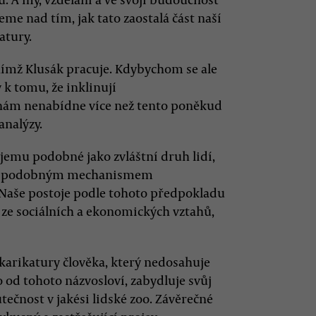
eme nad tím, jak tato zaostalá část naší
atury.
nímž Klusák pracuje. Kdybychom se ale
 k tomu, že inklinují
nám nenabídne více než tento poněkud
analýzy.
jemu podobné jako zvláštní druh lidí,
— s podobným mechanismem
 Naše postoje podle tohoto předpokladu
 ze sociálních a ekonomických vztahů,
 karikatury člověka, který nedosahuje
o od tohoto názvosloví, zabydluje svůj
čnost v jakési lidské zoo. Závěrečné