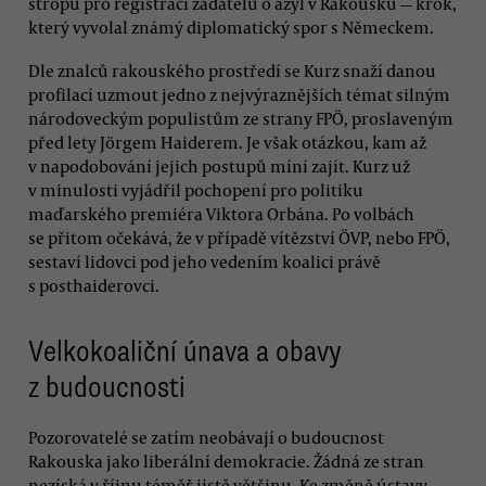
stropu pro registraci žadatelů o azyl v Rakousku — krok,
který vyvolal známý diplomatický spor s Německem.
Dle znalců rakouského prostředí se Kurz snaží danou
profilací uzmout jedno z nejvýraznějších témat silným
národoveckým populistům ze strany FPÖ, proslaveným
před lety Jörgem Haiderem. Je však otázkou, kam až
v napodobování jejich postupů míní zajít. Kurz už
v minulosti vyjádřil pochopení pro politiku
maďarského premiéra Viktora Orbána. Po volbách
se přitom očekává, že v případě vítězství ÖVP, nebo FPÖ,
sestaví lidovci pod jeho vedením koalici právě
s posthaiderovci.
Velkokoaliční únava a obavy
z budoucnosti
Pozorovatelé se zatím neobávají o budoucnost
Rakouska jako liberální demokracie. Žádná ze stran
nezíská v říjnu téměř jistě většinu. Ke změně ústavy