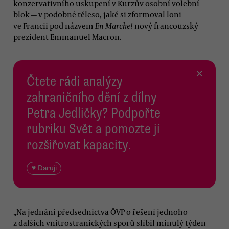
konzervativního uskupení v Kurzův osobní volební
blok — v podobné těleso, jaké si zformoval loni
ve Francii pod názvem
En Marche!
nový francouzský
prezident Emmanuel Macron.
×
Čtete rádi analýzy
zahraničního dění z dílny
Petra Jedličky? Podpořte
rubriku Svět a pomozte jí
rozšiřovat kapacity.
♥ Daruji
„Na jednání předsednictva ÖVP o řešení jednoho
z dalších vnitrostranických sporů slíbil minulý týden