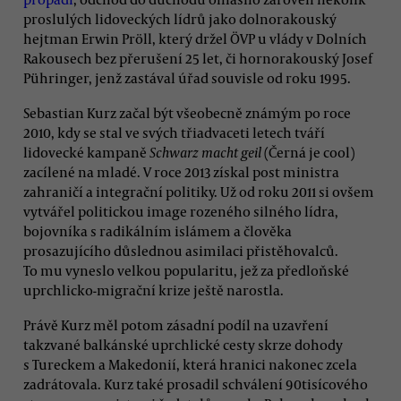
proslulých lidoveckých lídrů jako dolnorakouský
hejtman Erwin Pröll, který držel ÖVP u vlády v Dolních
Rakousech bez přerušení 25 let, či hornorakouský Josef
Pühringer, jenž zastával úřad souvisle od roku 1995.
Sebastian Kurz začal být všeobecně známým po roce
2010, kdy se stal ve svých třiadvaceti letech tváří
lidovecké kampaně
Schwarz macht geil
(Černá je cool)
zacílené na mladé. V roce 2013 získal post ministra
zahraničí a integrační politiky. Už od roku 2011 si ovšem
vytvářel politickou image rozeného silného lídra,
bojovníka s radikálním islámem a člověka
prosazujícího důslednou asimilaci přistěhovalců.
To mu vyneslo velkou popularitu, jež za předloňské
uprchlicko-migrační krize ještě narostla.
Právě Kurz měl potom zásadní podíl na uzavření
takzvané balkánské uprchlické cesty skrze dohody
s Tureckem a Makedonií, která hranici nakonec zcela
zadrátovala. Kurz také prosadil schválení 90tisícového