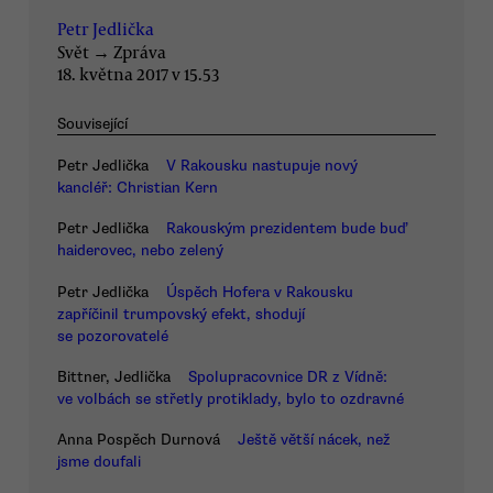
Petr Jedlička
Svět
→
Zpráva
18. května 2017 v 15.53
Související
Petr Jedlička
V Rakousku nastupuje nový
kancléř: Christian Kern
Petr Jedlička
Rakouským prezidentem bude buď
haiderovec, nebo zelený
Petr Jedlička
Úspěch Hofera v Rakousku
zapříčinil trumpovský efekt, shodují
se pozorovatelé
Bittner, Jedlička
Spolupracovnice DR z Vídně:
ve volbách se střetly protiklady, bylo to ozdravné
Anna Pospěch Durnová
Ještě větší nácek, než
jsme doufali