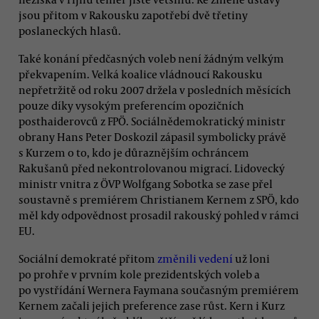
jsou přitom v Rakousku zapotřebí dvě třetiny
poslaneckých hlasů.
Také konání předčasných voleb není žádným velkým
překvapením. Velká koalice vládnoucí Rakousku
nepřetržitě od roku 2007 držela v posledních měsících
pouze díky vysokým preferencím opozičních
posthaiderovců z FPÖ. Sociálnědemokratický ministr
obrany Hans Peter Doskozil zápasil symbolicky právě
s Kurzem o to, kdo je důraznějším ochráncem
Rakušanů před nekontrolovanou migrací. Lidovecký
ministr vnitra z ÖVP Wolfgang Sobotka se zase přel
soustavně s premiérem Christianem Kernem z SPÖ, kdo
měl kdy odpovědnost prosadil rakouský pohled v rámci
EU.
Sociální demokraté přitom
změnili vedení
už loni
po prohře v prvním kole prezidentských voleb a
po vystřídání Wernera Faymana současným premiérem
Kernem začali jejich preference zase růst. Kern i Kurz