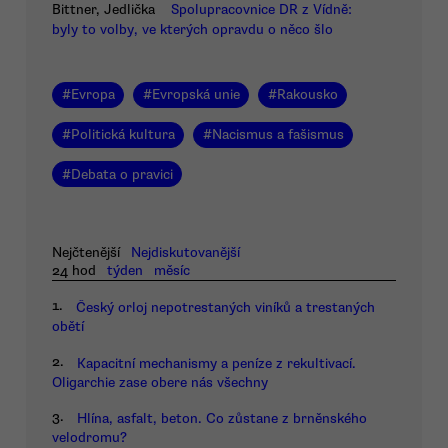
Bittner, Jedlička
Spolupracovnice DR z Vídně:
byly to volby, ve kterých opravdu o něco šlo
#
Evropa
#
Evropská unie
#
Rakousko
#
Politická kultura
#
Nacismus a fašismus
#
Debata o pravici
Nejčtenější
Nejdiskutovanější
24 hod
týden
měsíc
1.
Český orloj nepotrestaných viníků a trestaných
obětí
2.
Kapacitní mechanismy a peníze z rekultivací.
Oligarchie zase obere nás všechny
3.
Hlína, asfalt, beton. Co zůstane z brněnského
velodromu?