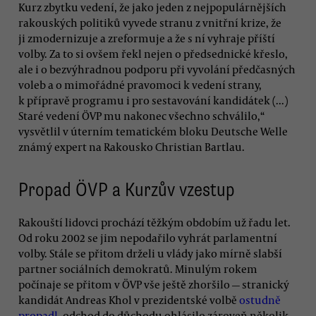
Kurz zbytku vedení, že jako jeden z nejpopulárnějších
rakouských politiků vyvede stranu z vnitřní krize, že
ji zmodernizuje a zreformuje a že s ní vyhraje příští
volby. Za to si ovšem řekl nejen o předsednické křeslo,
ale i o bezvýhradnou podporu při vyvolání předčasných
voleb a o mimořádné pravomoci k vedení strany,
k přípravě programu i pro sestavování kandidátek (...)
Staré vedení ÖVP mu nakonec všechno schválilo,“
vysvětlil v úterním tematickém bloku Deutsche Welle
známý expert na Rakousko Christian Bartlau.
Propad ÖVP a Kurzův vzestup
Rakouští lidovci prochází těžkým obdobím už řadu let.
Od roku 2002 se jim nepodařilo vyhrát parlamentní
volby. Stále se přitom drželi u vlády jako mírně slabší
partner sociálních demokratů. Minulým rokem
počínaje se přitom v ÖVP vše ještě zhoršilo — stranický
kandidát Andreas Khol v prezidentské volbě
ostudně
propadl
, odchod do důchodu ohlásilo zároveň několik