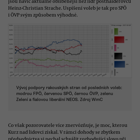
jsou navíc aktuálně oblíbenější než lídr posthaiderovců
Heinz-Christian Strache. Uspíšení voleb je tak pro SPÖ
i ÖVP svým způsobem výhodné.
Vývoj podpory rakouských stran od posledních voleb:
modrou FPÖ, červenou SPÖ, černou ÖVP, zelenu
Zelení a fialovou liberální NEOS. Zdroj WmC
Co však pozorovatele více znervózňuje, je moc, kterou
Kurz nad lidovci získal. V rámci dohody se zbytkem
předsednictva si nechal schválit rozhodující slovo při