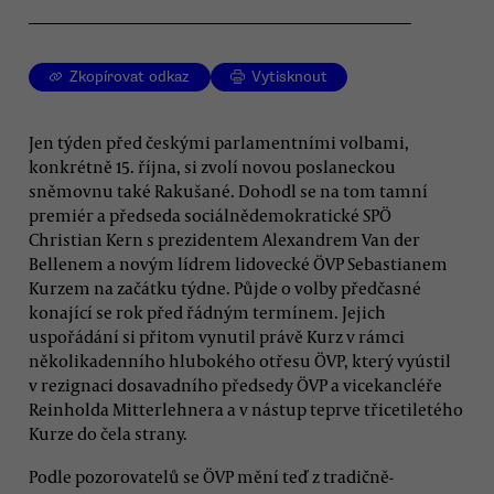
Zkopírovat odkaz
Vytisknout
Jen týden před českými parlamentními volbami,
konkrétně 15. října, si zvolí novou poslaneckou
sněmovnu také Rakušané. Dohodl se na tom tamní
premiér a předseda sociálnědemokratické SPÖ
Christian Kern s prezidentem Alexandrem Van der
Bellenem a novým lídrem lidovecké ÖVP Sebastianem
Kurzem na začátku týdne. Půjde o volby předčasné
konající se rok před řádným termínem. Jejich
uspořádání si přitom vynutil právě Kurz v rámci
několikadenního hlubokého otřesu ÖVP, který vyústil
v rezignaci dosavadního předsedy ÖVP a vicekancléře
Reinholda Mitterlehnera a v nástup teprve třicetiletého
Kurze do čela strany.
Podle pozorovatelů se ÖVP mění teď z tradičně-