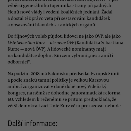
výběru generálního tajemníka strany, případných
členů nové vlády i vedení koaličních jednání. Žádal
a dostal též právo veta při sestavování kandidátek
a obsazování hlavních stranických orgánů.
Do říjnových voleb půjdou lidovci ne jako ÖVP, ale jako
Liste Sebastian Kurz — die neue ÖVP
(Kandidátka Sebastiana
Kurze — nová ÖVP). A lidovecké nominanty mají
na kandidátce doplnit Kurzem vybraní „nestraničtí
odborníci“.
Na podzim 2018 má Rakousko předsedat Evropské unii
a podle znalců tamní politiky je velkou Kurzovou
ambicí zorganizovat v dané době nový Vídeňský
kongres, na němž se dohodne panoramatická reforma
EU. Vzhledem k řečenému se přitom předpokládá, že
větší demokratizaci Unie Kurz věru prosazovat nebude.
Další informace: