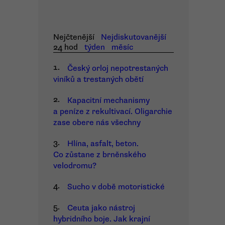
Nejčtenější
Nejdiskutovanější
24 hod
týden
měsíc
1.
Český orloj nepotrestaných
viníků a trestaných obětí
2.
Kapacitní mechanismy
a peníze z rekultivací. Oligarchie
zase obere nás všechny
3.
Hlína, asfalt, beton.
Co zůstane z brněnského
velodromu?
4.
Sucho v době motoristické
5.
Ceuta jako nástroj
hybridního boje. Jak krajní