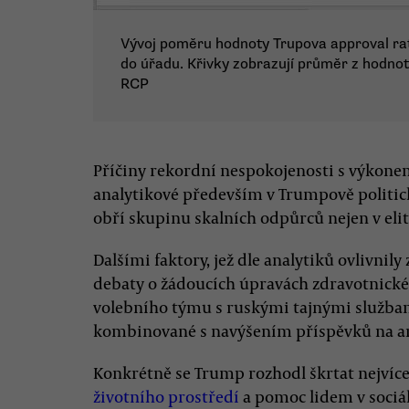
Vývoj poměru hodnoty Trupova approval rat
do úřadu. Křivky zobrazují průměr z hodnot
RCP
Příčiny rekordní nespokojenosti s výkone
analytikové především v Trumpově politick
obří skupinu skalních odpůrců nejen v elitní
Dalšími faktory, jež dle analytiků ovlivnil
debaty o žádoucích úpravách zdravotnické
volebního týmu s ruskými tajnými službam
kombinované s navýšením příspěvků na ar
Konkrétně se Trump rozhodl škrtat nejvíce
životního prostředí
a pomoc lidem v sociá