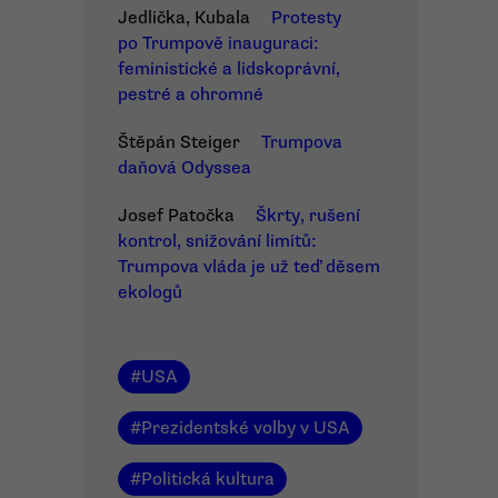
Jedlička, Kubala
Protesty
po Trumpově inauguraci:
feministické a lidskoprávní,
pestré a ohromné
Štěpán Steiger
Trumpova
daňová Odyssea
Josef Patočka
Škrty, rušení
kontrol, snižování limitů:
Trumpova vláda je už teď děsem
ekologů
#
USA
#
Prezidentské volby v USA
#
Politická kultura