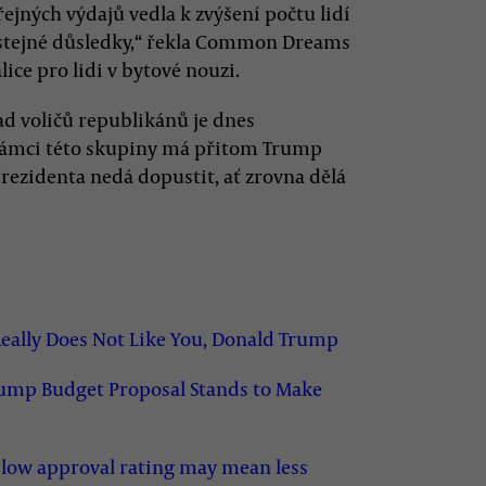
řejných výdajů vedla k zvýšení počtu lidí
stejné důsledky,“ řekla Common Dreams
ce pro lidi v bytové nouzi.
řad voličů republikánů je dnes
 rámci této skupiny má přitom Trump
 prezidenta nedá dopustit, ať zrovna dělá
eally Does Not Like You, Donald Trump
rump Budget Proposal Stands to Make
low approval rating may mean less