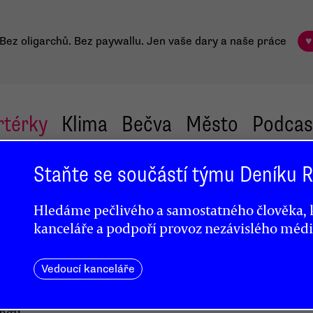
Bez oligarchů. Bez paywallu.
Jen vaše dary a naše práce
♥
rtérky
Klima
Bečva
Město
Podcas
Staňte se součástí týmu Deníku
ných
Hledáme pečlivého a samostatného člověka, k
ní
kanceláře a podpoří provoz nezávislého médi
Vedoucí kanceláře
ingu