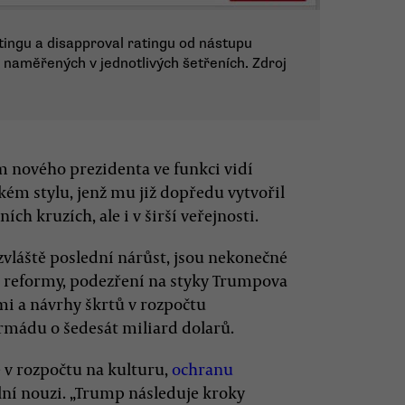
ingu a disapproval ratingu od nástupu
 naměřených v jednotlivých šetřeních. Zdroj
m nového prezidenta ve funkci vidí
ém stylu, jenž mu již dopředu vytvořil
ch kruzích, ale i v širší veřejnosti.
y zvláště poslední nárůst, jsou nekonečné
 reformy, podezření na styky Trumpova
i a návrhy škrtů v rozpočtu
mádu o šedesát miliard dolarů.
 v rozpočtu na kulturu,
ochranu
lní nouzi. „Trump následuje kroky