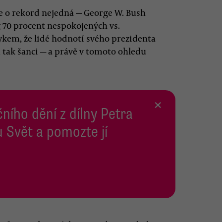
se o rekord nejedná — George W. Bush
g 70 procent nespokojených vs.
ykem, že lidé hodnotí svého prezidenta
tak šanci — a právě v tomoto ohledu
×
ního dění z dílny Petra
 Svět a pomozte jí