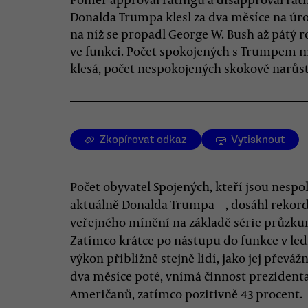
Donalda Trumpa klesl za dva měsíce na úr
na níž se propadl George W. Bush až pátý r
ve funkci. Počet spokojených s Trumpem 
klesá, počet nespokojených skokově narůst
Zkopírovat odkaz
Vytisknout
Počet obyvatel Spojených, kteří jsou nesp
aktuálně Donalda Trumpa —, dosáhl rekordn
veřejného mínění na základě série průzku
Zatímco krátce po nástupu do funkce v l
výkon přibližně stejně lidí, jako jej převáž
dva měsíce poté, vnímá činnost prezident
Američanů, zatímco pozitivně 43 procent.