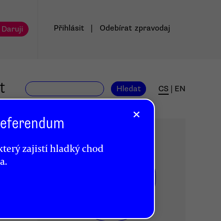
Přihlásit
|
Odebírat
zpravodaj
 Daruji
t
Hledat
CS
|
EN
×
 Referendum
terý zajistí hladký chod
a.
DR