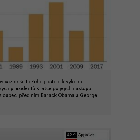
převážně kritického postoje k výkonu
kých prezidentů krátce po jejich nástupu
í sloupec, před ním Barack Obama a George