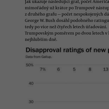
Jak ukazuje následující graf, počet Ameri
mimořádný už krátce po Trumpově nástupu
z druhého grafu — počet nespokojených dá
George W. Bush dosáhl podobného ratingu, 
tedy po více než čtyřech letech úřadování
Trumpovským poměrem po dvou letech v lét
nejhlubším dně.