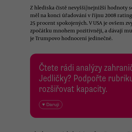
Z hlediska čistě nevyšší/nejnižší hodnoty 
měl na konci úřadování v říjnu 2008 ratin
25 procent spokojených. V USA je ovšem zv
zpočátku mnohem pozitivněji, a dávají mu 
je Trumpovo hodnocení jedinečné.
Čtete rádi analýzy zahranič
Jedličky? Podpořte rubriku
rozšiřovat kapacity.
♥ Daruji