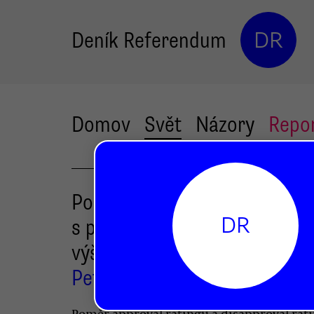
Deník Referendum
DR
Domov
Svět
Názory
Repo
Počet Američanů nespokoje
DR
s prezidentem dosáhl rekord
výše
Petr Jedlička
Radek Kubala
,
Poměr approval ratingu a disapproval rat