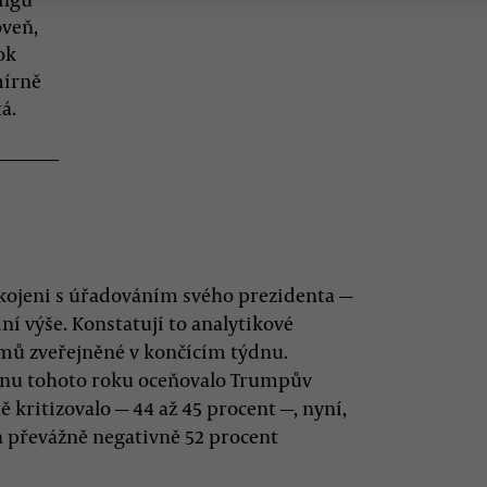
oveň,
ok
mírně
á.
okojeni s úřadováním svého prezidenta —
í výše. Konstatují to analytikové
mů zveřejněné v končícím týdnu.
ednu tohoto roku oceňovalo Trumpův
ně kritizovalo — 44 až 45 procent —, nyní,
a převážně negativně 52 procent