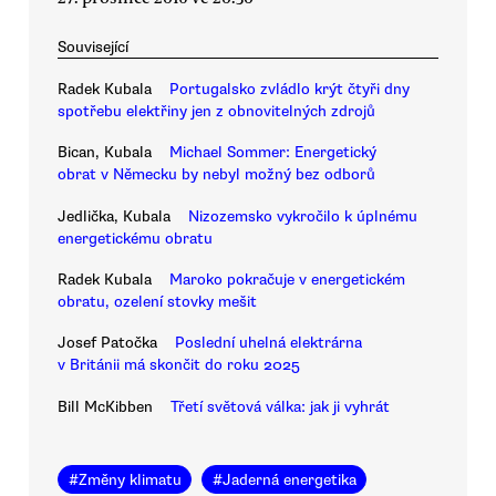
Související
Radek Kubala
Portugalsko zvládlo krýt čtyři dny
spotřebu elektřiny jen z obnovitelných zdrojů
Bican, Kubala
Michael Sommer: Energetický
obrat v Německu by nebyl možný bez odborů
Jedlička, Kubala
Nizozemsko vykročilo k úplnému
energetickému obratu
Radek Kubala
Maroko pokračuje v energetickém
obratu, ozelení stovky mešit
Josef Patočka
Poslední uhelná elektrárna
v Británii má skončit do roku 2025
Bill McKibben
Třetí světová válka: jak ji vyhrát
#
Změny klimatu
#
Jaderná energetika