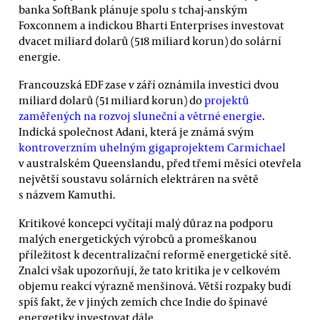
banka SoftBank plánuje spolu s tchaj-anským
Foxconnem a indickou Bharti Enterprises investovat
dvacet miliard dolarů (518 miliard korun) do solární
energie.
Francouzská EDF zase v září oznámila investici dvou
miliard dolarů (51 miliard korun) do
projektů
zaměřených na rozvoj sluneční a větrné energie
.
Indická společnost Adani, která je známá svým
kontroverzním uhelným gigaprojektem Carmichael
v australském Queenslandu, před třemi měsíci otevřela
největší soustavu solárních elektráren na světě
s názvem Kamuthi.
Kritikové koncepci vyčítají malý důraz na podporu
malých energetických výrobců a promeškanou
příležitost k decentralizační reformě energetické sítě.
Znalci však upozorňují, že tato kritika je v celkovém
objemu reakcí výrazně menšinová. Větší rozpaky budí
spíš fakt, že v jiných zemích chce Indie do špinavé
energetiky investovat dále.