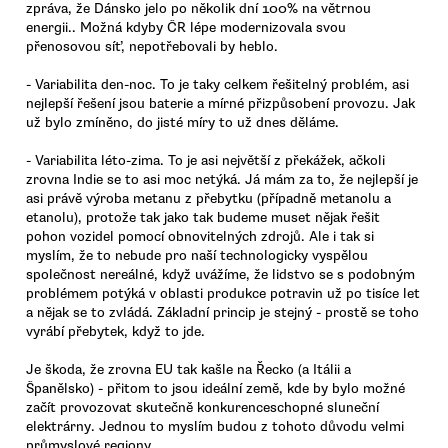
zpráva, že Dánsko jelo po několik dní 100% na větrnou
energii.. Možná kdyby ČR lépe modernizovala svou
přenosovou síť, nepotřebovali by heblo.
- Variabilita den-noc. To je taky celkem řešitelný problém, asi
nejlepší řešení jsou baterie a mírné přizpůsobení provozu. Jak
už bylo zmíněno, do jisté míry to už dnes děláme.
- Variabilita léto-zima. To je asi největší z překážek, ačkoli
zrovna Indie se to asi moc netýká. Já mám za to, že nejlepší je
asi právě výroba metanu z přebytku (případně metanolu a
etanolu), protože tak jako tak budeme muset nějak řešit
pohon vozidel pomocí obnovitelných zdrojů. Ale i tak si
myslím, že to nebude pro naší technologicky vyspělou
společnost nereálné, když uvážíme, že lidstvo se s podobným
problémem potýká v oblasti produkce potravin už po tisíce let
a nějak se to zvládá. Základní princip je stejný - prostě se toho
vyrábí přebytek, když to jde.
Je škoda, že zrovna EU tak kašle na Řecko (a Itálii a
Španělsko) - přitom to jsou ideální země, kde by bylo možné
začít provozovat skutečně konkurenceschopné sluneční
elektrárny. Jednou to myslím budou z tohoto důvodu velmi
průmyslové regiony.