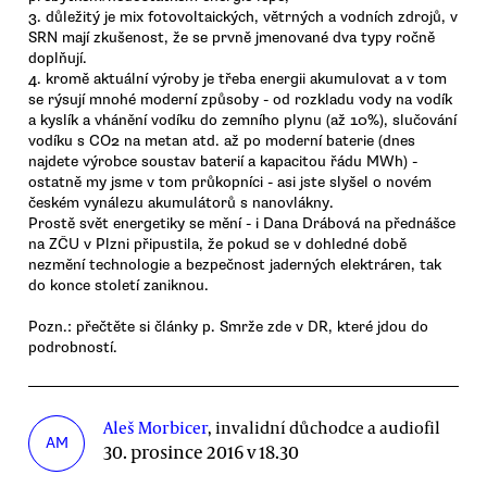
3. důležitý je mix fotovoltaických, větrných a vodních zdrojů, v
SRN mají zkušenost, že se prvně jmenované dva typy ročně
doplňují.
4. kromě aktuální výroby je třeba energii akumulovat a v tom
se rýsují mnohé moderní způsoby - od rozkladu vody na vodík
a kyslík a vhánění vodíku do zemního plynu (až 10%), slučování
vodíku s CO2 na metan atd. až po moderní baterie (dnes
najdete výrobce soustav baterií a kapacitou řádu MWh) -
ostatně my jsme v tom průkopníci - asi jste slyšel o novém
českém vynálezu akumulátorů s nanovlákny.
Prostě svět energetiky se mění - i Dana Drábová na přednášce
na ZČU v Plzni připustila, že pokud se v dohledné době
nezmění technologie a bezpečnost jaderných elektráren, tak
do konce století zaniknou.
Pozn.: přečtěte si články p. Smrže zde v DR, které jdou do
podrobností.
Aleš Morbicer
, invalidní důchodce a audiofil
AM
30. prosince 2016 v 18.30