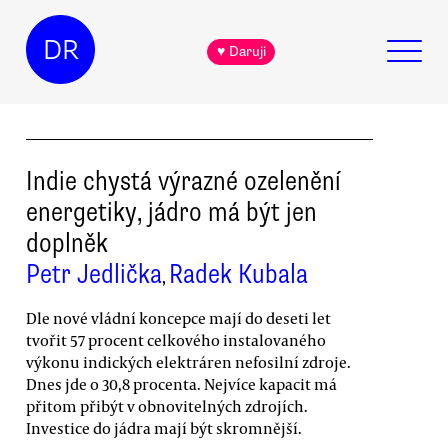
DR
♥ Daruji
Indie chystá výrazné ozelenění
energetiky, jádro má být jen
doplněk
Petr Jedlička
Radek Kubala
,
Dle nové vládní koncepce mají do deseti let
tvořit 57 procent celkového instalovaného
výkonu indických elektráren nefosilní zdroje.
Dnes jde o 30,8 procenta. Nejvíce kapacit má
přitom přibýt v obnovitelných zdrojích.
Investice do jádra mají být skromnější.