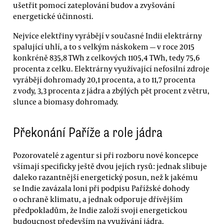
ušetřit pomocí zateplování budov a zvyšování
energetické účinnosti.
Nejvíce elektřiny vyrábějí v současné Indii elektrárny
spalující uhlí, a to s velkým náskokem — v roce 2015
konkréně 835,8 TWh z celkových 1105,4 TWh, tedy 75,6
procenta z celku. Elektrárny využívající nefosilní zdroje
vyrábějí dohromady 20,1 procenta, a to 11,7 procenta
z vody, 3,3 procenta z jádra a zbýlých pět procent z větru,
slunce a biomasy dohromady.
Překonání Paříže a role jádra
Pozorovatelé z agentur si při rozboru nové koncepce
všímají specificky ještě dvou jejích rysů: jednak slibuje
daleko razantnější energetický posun, než k jakému
se Indie zavázala loni při podpisu Pařížské dohody
o ochraně klimatu, a jednak odporuje dřívějším
předpokladům, že Indie založí svoji energetickou
budoucnost především na využívání jádra.