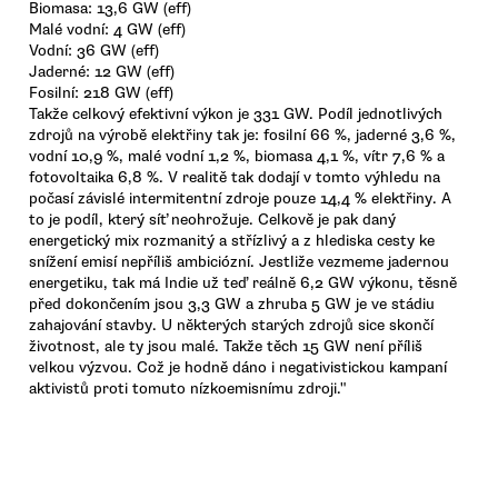
Biomasa: 13,6 GW (eff)
Malé vodní: 4 GW (eff)
Vodní: 36 GW (eff)
Jaderné: 12 GW (eff)
Fosilní: 218 GW (eff)
Takže celkový efektivní výkon je 331 GW. Podíl jednotlivých
zdrojů na výrobě elektřiny tak je: fosilní 66 %, jaderné 3,6 %,
vodní 10,9 %, malé vodní 1,2 %, biomasa 4,1 %, vítr 7,6 % a
fotovoltaika 6,8 %. V realitě tak dodají v tomto výhledu na
počasí závislé intermitentní zdroje pouze 14,4 % elektřiny. A
to je podíl, který síť neohrožuje. Celkově je pak daný
energetický mix rozmanitý a střízlivý a z hlediska cesty ke
snížení emisí nepříliš ambiciózní. Jestliže vezmeme jadernou
energetiku, tak má Indie už teď reálně 6,2 GW výkonu, těsně
před dokončením jsou 3,3 GW a zhruba 5 GW je ve stádiu
zahajování stavby. U některých starých zdrojů sice skončí
životnost, ale ty jsou malé. Takže těch 15 GW není příliš
velkou výzvou. Což je hodně dáno i negativistickou kampaní
aktivistů proti tomuto nízkoemisnímu zdroji."