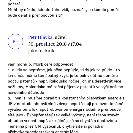
počasí.
Mohl by někdo, kdo do toho vidí, naznačit, co tenhle poměr
bude dělat s přenosovou sítí?
Petr Hlávka
, učitel
PH
30. prosince 2016 v 17.04
Jako technik
vám mohu p. Morbicere odpovědět:
1. nikdy se neptáme, jak něco nepůjde, vždy jak to půjde - to
jen u nás máme ten špatný zvyk, je to pak vidět na poměru
počtu patentů - např. Rakousko ročně jich má desetkrát více
nežli my, Holandsko má roční příjem z patentů ve výši našeho
národního důchodu
2. i nyní si musíme poradit s konstantním přebytkem energie z
JE v noci, ale obnovitelné zdroje nepotřebují pro svou lokálně
vyráběnou a lok. spotřebovanou energii nákladné přenosové
sítě jako JE (nepřenášejí tak velké výkony, není třeba stavět
obludná vedení -např. aktuálně jaké se chystá s dostavbou
Temelína přes ČM vysočinu), chytré sítě si poradí s
přebytkem/nedostatkem energie lépe,