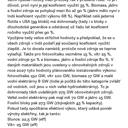
důvod, proč nyní je její koeficient využití 35 %. Biomasa, jádro
a fosilní zdroje se pohybují mezi 60 až 90 % (jádro mělo nyní v
Indii koeficient využití výkonu 68 %). Například celá jaderná
flotila v USA (99 bloků) má dohromady (tedy i s bloky v
dlouhodobé generálce a odstávce) už řadu let koeficient
ročního využití přes 90 %.
Využijme tedy velice střízlivé hodnoty a předpoklad, že se u
všech zdrojů v Indii podaří její současný koeficient využití
zlepšit. Je to docela namístě, protože nové zdroje se teprve
vylaďují. Takže pro fotovoltaiku vezměme 15 %, vítr 25 %,
vodní zdroje 50 % a biomasu, jádro a fosilní zdroje 80 %. V
daných materiálech jsou uvedeny u obnovitelných zdrojů v
roce 2027 tyto hodnoty plánovaného instalovaného výkonu:
fotovoltaika 150 GW, vítr 100 GW, biomasa 17 GW a malé
vodní elektrárny 8 GW (Indie je počítá do této kategorie zvlášť
od vodních, což jsou u nich velké hydroelektrárny). To je
dohromady těch uváděných 275 GW obnovitelných zdrojů.
Velké vodní elektrárny pak mají mít 72 GW a jádro 15 GW.
Fosilní bloky pak 273 GW (zbývajících 43 % kapacity).
Pokud tedy spočítáme efektivní výkon, který udává poměr
výroby elektřiny, tak je tento:
Slunce: 22,5 GW (eff)
Vítr: 25 GW (eff)