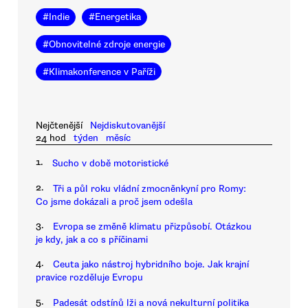
#
Indie
#
Energetika
#
Obnovitelné zdroje energie
#
Klimakonference v Paříži
Nejčtenější
Nejdiskutovanější
24 hod
týden
měsíc
1.
Sucho v době motoristické
2.
Tři a půl roku vládní zmocněnkyní pro Romy:
Co jsme dokázali a proč jsem odešla
3.
Evropa se změně klimatu přizpůsobí. Otázkou
je kdy, jak a co s příčinami
4.
Ceuta jako nástroj hybridního boje. Jak krajní
pravice rozděluje Evropu
5.
Padesát odstínů lži a nová nekulturní politika