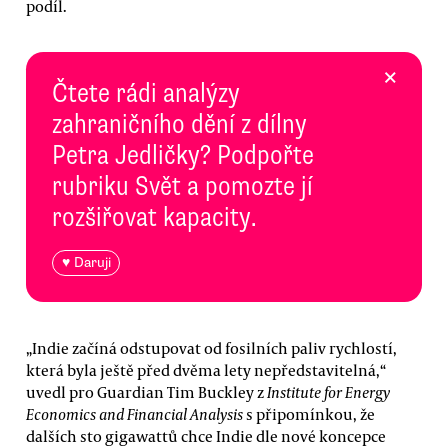
podíl.
×
Čtete rádi analýzy
zahraničního dění z dílny
Petra Jedličky? Podpořte
rubriku Svět a pomozte jí
rozšiřovat kapacity.
♥ Daruji
„Indie začíná odstupovat od fosilních paliv rychlostí,
která byla ještě před dvěma lety nepředstavitelná,“
uvedl pro Guardian Tim Buckley z
Institute for Energy
Economics and Financial Analysis
s připomínkou, že
dalších sto gigawattů chce Indie dle nové koncepce