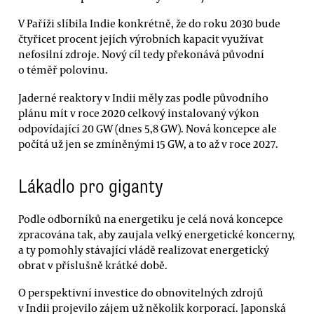
V Paříži slíbila Indie konkrétně, že do roku 2030 bude
čtyřicet procent jejích výrobních kapacit využívat
nefosilní zdroje. Nový cíl tedy překonává původní
o téměř polovinu.
Jaderné reaktory v Indii měly zas podle původního
plánu mít v roce 2020 celkový instalovaný výkon
odpovídající 20 GW (dnes 5,8 GW). Nová koncepce ale
počítá už jen se zmíněnými 15 GW, a to až v roce 2027.
Lákadlo pro giganty
Podle odborníků na energetiku je celá nová koncepce
zpracována tak, aby zaujala velký energetické koncerny,
a ty pomohly stávající vládě realizovat energetický
obrat v příslušně krátké době.
O perspektivní investice do obnovitelných zdrojů
v Indii projevilo zájem už několik korporací. Japonská