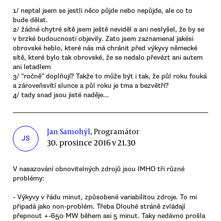
1/ neptal jsem se jestli něco půjde nebo nepůjde, ale co to
bude dělat.
2/ žádné chytré sítě jsem ještě neviděl a ani neslyšel, že by se
v brzké budoucnosti objevily. Zato jsem zaznamenal jakési
obrovské heblo, které nás má chránit před výkyvy německé
sítě, které bylo tak obrovské, že se nedalo převézt ani autem
ani letadlem
3/ "ročně" doplňují? Takže to může být i tak, že půl roku fouká
a zároveňsvítí slunce a půl roku je tma a bezvětří?
4/ tady snad jsou jisté naděje...
Jan Samohýl
, Programátor
JS
30. prosince 2016 v 21.30
V nasazování obnovitelných zdrojů jsou IMHO tři různé
problémy:
- Výkyvy v řádu minut, způsobené variabilitou zdroje. To mi
připadá jako non-problém. Třeba Dlouhé stráně zvládají
přepnout +-650 MW během asi 5 minut. Taky nedávno prošla