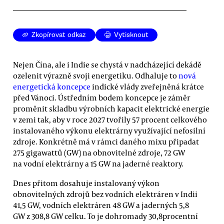
Zkopírovat odkaz
Vytisknout
Nejen Čína, ale i Indie se chystá v nadcházející dekádě
ozelenit výrazně svoji energetiku. Odhaluje to
nová
energetická koncepce
indické vlády zveřejněná krátce
před Vánoci. Ústředním bodem koncepce je záměr
proměnit skladbu výrobních kapacit elektrické energie
v zemi tak, aby v roce 2027 tvořily 57 procent celkového
instalovaného výkonu elektrárny využívající nefosilní
zdroje. Konkrétně má v rámci daného mixu připadat
275 gigawattů (GW) na obnovitelné zdroje, 72 GW
na vodní elektrárny a 15 GW na jaderné reaktory.
Dnes přitom dosahuje instalovaný výkon
obnovitelných zdrojů bez vodních elektráren v Indii
41,5 GW, vodních elektráren 48 GW a jaderných 5,8
GW z 308,8 GW celku. To je dohromady 30,8procentní