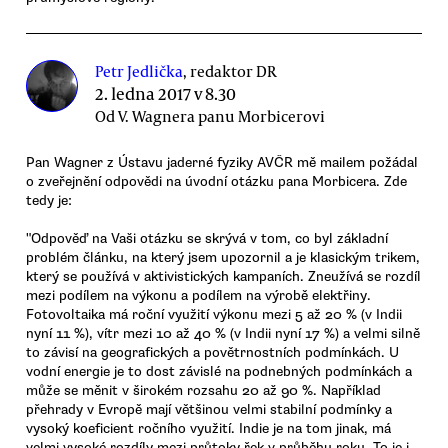
Petr Jedlička
, redaktor DR
2. ledna 2017 v 8.30
Od V. Wagnera panu Morbicerovi
Pan Wagner z Ústavu jaderné fyziky AVČR mě mailem požádal
o zveřejnění odpovědi na úvodní otázku pana Morbicera. Zde
tedy je:
"Odpověď na Vaši otázku se skrývá v tom, co byl základní
problém článku, na který jsem upozornil a je klasickým trikem,
který se používá v aktivistických kampaních. Zneužívá se rozdíl
mezi podílem na výkonu a podílem na výrobě elektřiny.
Fotovoltaika má roční využití výkonu mezi 5 až 20 % (v Indii
nyní 11 %), vítr mezi 10 až 40 % (v Indii nyní 17 %) a velmi silně
to závisí na geografických a povětrnostních podmínkách. U
vodní energie je to dost závislé na podnebných podmínkách a
může se měnit v širokém rozsahu 20 až 90 %. Například
přehrady v Evropě mají většinou velmi stabilní podmínky a
vysoký koeficient ročního využití. Indie je na tom jinak, má
velmi vysoké rozdíly mezi průtoky řek v průběhu roku. To je i