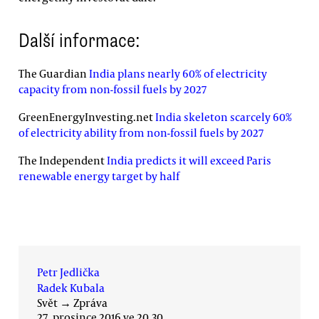
Další informace:
The Guardian
India plans nearly 60% of electricity
capacity from non-fossil fuels by 2027
GreenEnergyInvesting.net
India skeleton scarcely 60%
of electricity ability from non-fossil fuels by 2027
The Independent
India predicts it will exceed Paris
renewable energy target by half
Petr Jedlička
Radek Kubala
Svět
→
Zpráva
27. prosince 2016 ve 20.30