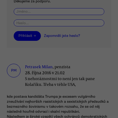
Děkujeme za podporu.
Přihlásit →
Zapomněli jste heslo?
Petrasek Milan
, penzista
PM
28. října 2016 v 21.02
S nehoráznostmi to není jen tak pane
Kolaříku. Třeba v téhle USA,
kde postava kandidáta Trumpa je excesem vulgárního
zneužívání nejhorších rasistických a sexistických předsudků a
bezmezného šovinismu v takovém rozsahu, že se od něj
následně houfně odvrací i skalní republikáni.
Následkem je široké vzepětí všech ochránců demokratických