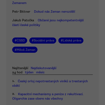
Zemanem
Petr Bittner
Dokud nás Zeman nerozdělí
Jakub Patočka
Občané jsou nejkompetentnější
částí české politiky
#
ČSSD
#
Sociální práva
#
Lidská práva
#
Miloš Zeman
Nejčtenější
Nejdiskutovanější
24 hod
týden
měsíc
1.
Český orloj nepotrestaných viníků a trestaných
obětí
2.
Kapacitní mechanismy a peníze z rekultivací.
Oligarchie zase obere nás všechny