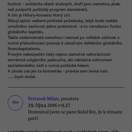
hodnot - solidarita všech slušných, kteří jsou nemohou jinak,
než podpořit politický program demokratů.
A tím je Hillary-konsenz který zní:
Slibuji splnit veškeré politické požadavky, když bude nadále
umožněno zachovat jedno podstatné - a to nerušenou funkci
globálního kapitálu.
Takže usdemokraté nemohou i nemusí po volbách usilovat o
nutné přehodnocení postoje k závažným defektům globálního
financkapitalismu.
Pravým nebezpečím tedy nejsou samotné nehoráznosti
extrémně vulgárního padoucha, ale následné ochromení
společenského úsilí o nutná politická řešení.
A zbude zas jen ta kosmetika - pravice sem levice tam.
......bych dodal.
Petrasek Milan
, penzista
PM
29. října 2016 v 9.27
Domníval jsem se pane Kolaříku, že k tématu
patří
i následky servilní poddanosti osob a politických stran, vůči