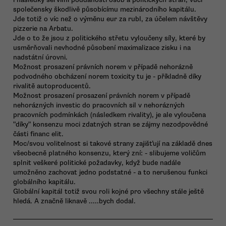
společensky škodlivě působícímu mezinárodního kapitálu.
Jde totiž o víc než o výměnu eur za rubl, za účelem návštěvy
pizzerie na Arbatu.
Jde o to že jsou z politického střetu vyloučeny síly, které by
usměrňovali nevhodné působení maximalizace zisku i na
nadstátní úrovni.
Možnost prosazení právních norem v případě nehorázně
podvodného obcházení norem toxicity tu je - příkladně díky
rivalitě autoproducentů.
Možnost prosazení prosazení právních norem v případě
nehorázných investic do pracovních sil v nehorázných
pracovních podmínkách (následkem rivality), je ale vyloučena
"díky" konsenzu moci zdatných stran se zájmy nezodpovědné
části financ elit.
Moc/svou volitelnost si takové strany zajišťují na základě dnes
všeobecně platného konsenzu, který zní: - slibujeme voličům
splnit veškeré politické požadavky, když bude nadále
umožněno zachovat jedno podstatné - a to nerušenou funkci
globálního kapitálu.
Globální kapitál totiž svou roli kojné pro všechny stále ještě
hledá. A značně liknavě .....bych dodal.