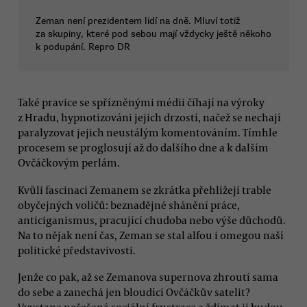
Zeman není prezidentem lidí na dně. Mluví totiž
za skupiny, které pod sebou mají vždycky ještě někoho
k podupání. Repro DR
Také pravice se spřízněnými médii číhají na výroky
z Hradu, hypnotizováni jejich drzostí, načež se nechají
paralyzovat jejich neustálým komentováním. Tímhle
procesem se proglosují až do dalšího dne a k dalším
Ovčáčkovým perlám.
Kvůli fascinaci Zemanem se zkrátka přehlížejí trable
obyčejných voličů: beznadějné shánění práce,
anticiganismus, pracující chudoba nebo výše důchodů.
Na to nějak není čas, Zeman se stal alfou i omegou naší
politické představivosti.
Jenže co pak, až se Zemanova supernova zhroutí sama
do sebe a zanechá jen bloudící Ovčáčkův satelit?