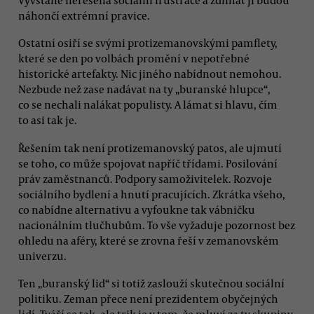
Vyvstane neřešená sociální frustrace a ždímat ji budou
náhončí extrémní pravice.
Ostatní osiří se svými protizemanovskými pamflety,
které se den po volbách promění v nepotřebné
historické artefakty. Nic jiného nabídnout nemohou.
Nezbude než zase nadávat na ty „buranské hlupce“,
co se nechali nalákat populisty. A lámat si hlavu, čím
to asi tak je.
Řešením tak není protizemanovský patos, ale ujmutí
se toho, co může spojovat napříč třídami. Posilování
práv zaměstnanců. Podpory samoživitelek. Rozvoje
sociálního bydlení a hnutí pracujících. Zkrátka všeho,
co nabídne alternativu a vyfoukne tak vábničku
nacionálním tlučhubům. To vše vyžaduje pozornost bez
ohledu na aféry, které se zrovna řeší v zemanovském
univerzu.
Ten „buranský lid“ si totiž zaslouží skutečnou sociální
politiku. Zeman přece není prezidentem obyčejných