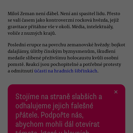
Miloš Zeman není ďábel. Není ani spasitel lidu. Přesto
se valí časem jako kontroverzní rocková hvězda, jejíž
gravitace přitáhne vše v okolí. Média, intelektuály,
voliče z nuzných krajů.
Poslední erupce na povrchu zemanovské hvězdy: bojkot
dalajlámy, úlitby čínským byznysmenům, škudlení
medaile slíbené přeživšímu holocaustu kvůli osobní
pomstě. Reakcí jsou pochopitelné a potřebné protesty
a odmítnutí
účasti na hradních šibřinkách
.
×
Stojíme na straně slabších a
odhalujeme jejich falešné
přátele. Podpořte nás,
abychom mohli dál otevírat