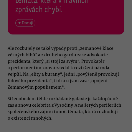
témata, která v hlavních
zprávách chybí.
♥ Daruji
Ale rozbujely se také výpady proti „zemanově klace
věrných blbů“ a z druhého gardu zase advokacie
prezidenta, který „si stojí za svým“. Provokatér
a performer tím znovu zavdal k roztržení národa
vejpůl. Na „elity a burany“. Jedni „povýšeně provokují
lidového prezidenta“, ti druzí jsou zase „opojeni
Zemanovým populismem“.
Středobodem téhle rozhádané galaxie je každopádně
zas a znovu celebrita z Vysočiny. A na šerých periferiích
společenského zájmu tonou témata, která rozhodují
o existenci mnohých.