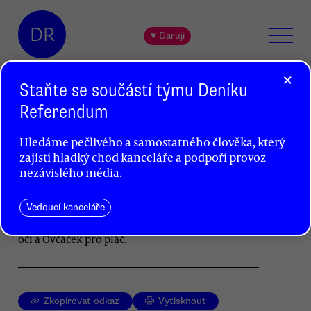
DR
♥ Daruji
×
Staňte se součástí týmu Deníku
Referendum
Zemanova osudová přitažlivost
Hledáme pečlivého a samostatného člověka, který
Lukáš Senft
zajistí hladký chod kanceláře a podpoří provoz
nezávislého média.
Zeman přitahuje pozornost jako kontroverzní
rocková hvězda. Na okraji zájmu tak zůstává
sociální frustrace. Ta vyžaduje řešení ještě před
Vedoucí kanceláře
Zemanovým odchodem, jinak nám zůstanou jen
oči a Ovčáček pro pláč.
Zkopírovat odkaz
Vytisknout