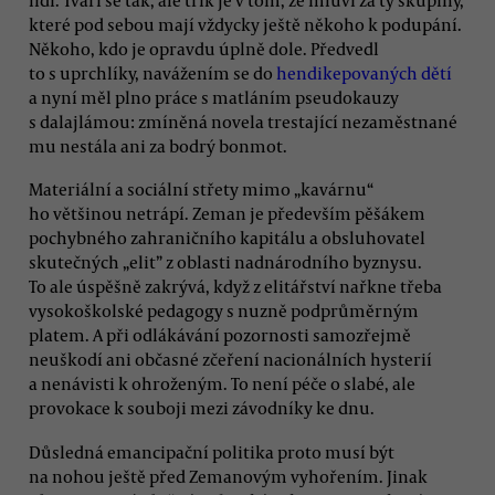
lidí. Tváří se tak, ale trik je v tom, že mluví za ty skupiny,
které pod sebou mají vždycky ještě někoho k podupání.
Někoho, kdo je opravdu úplně dole. Předvedl
to s uprchlíky, navážením se do
hendikepovaných dětí
a nyní měl plno práce s matláním pseudokauzy
s dalajlámou: zmíněná novela trestající nezaměstnané
mu nestála ani za bodrý bonmot.
Materiální a sociální střety mimo „kavárnu“
ho většinou netrápí. Zeman je především pěšákem
pochybného zahraničního kapitálu a obsluhovatel
skutečných „elit” z oblasti nadnárodního byznysu.
To ale úspěšně zakrývá, když z elitářství nařkne třeba
vysokoškolské pedagogy s nuzně podprůměrným
platem. A při odlákávání pozornosti samozřejmě
neuškodí ani občasné zčeření nacionálních hysterií
a nenávisti k ohroženým. To není péče o slabé, ale
provokace k souboji mezi závodníky ke dnu.
Důsledná emancipační politika proto musí být
na nohou ještě před Zemanovým vyhořením. Jinak