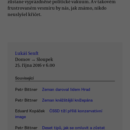
zůstane vyprázdněné politické vakuum. A v takovém
frustrovaném vesmíru by nás, jak známo, nikdo
neuslyšel křičet.
Lukáš Senft
Domov
→
Sloupek
25. října 2016 v 6.00
Související
Petr Bittner
Zeman daroval lidem Hrad
Petr Bittner
Zeman kněžštější knížepána
Eduard Kopáček
ČSSD tíží příliš konzervativní
image
Petr Bittner
Deset tipů, jak se omluvit a zůstat