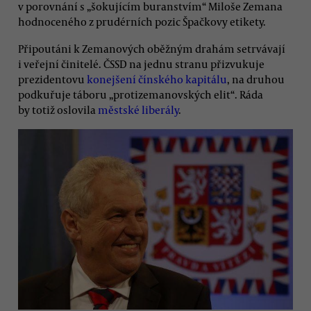
v porovnání s „šokujícím buranstvím“ Miloše Zemana
hodnoceného z prudérních pozic Špačkovy etikety.
Připoutáni k Zemanových oběžným drahám setrvávají
i veřejní činitelé. ČSSD na jednu stranu přizvukuje
prezidentovu
konejšení čínského kapitálu
, na druhou
podkuřuje táboru „protizemanovských elit“. Ráda
by totiž oslovila
městské liberály
.