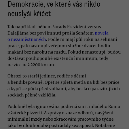
Demokracie, ve které vás nikdo
neuslyší křičet
Tak například: během šarády Prezident versus
Dalajláma bez povšimnutí prošla Senátem
novela
o nezaměstnaných
. Podle ní mají půl roku na sehnání
práce, pak nastoupí veřejnou službu: dvacet hodin
makání bez nároku na mzdu. Pokud nenastoupí, budou
dostávat pouhopouhé existenční minimum, tedy
ne více než 2200 korun.
Ohrozí to starší jedince, rodiče s dětmi
a hendikepované. Opět se splétá metla na lidi bez práce
a kypří se půda před volbami, aby hesla o parazitujících
sockách pěkně vzklíčila.
Podobně byla ignorována podivná smrt mladého Roma
v žatecké pizzerii. A zprávy o snaze odborů, navýšení
minimální mzdy nebo zkracování pracovního týdne
jako by dlouhodobě postrádaly sex-appeal. Notabene