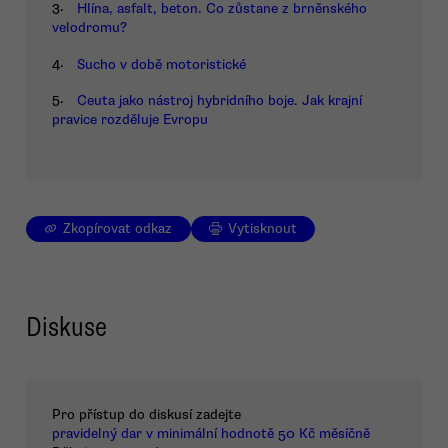
3.
Hlína, asfalt, beton. Co zůstane z brněnského
velodromu?
4.
Sucho v době motoristické
5.
Ceuta jako nástroj hybridního boje. Jak krajní
pravice rozděluje Evropu
Zkopírovat odkaz
Vytisknout
Diskuse
Pro přístup do diskusí zadejte
pravidelný dar v minimální hodnotě 50 Kč měsíčně