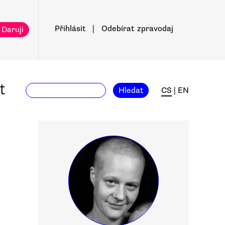
Přihlásit
|
Odebírat
zpravodaj
 Daruji
t
Hledat
CS
|
EN