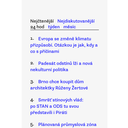
Nejčtenější
Nejdiskutovanější
24 hod
týden
měsíc
1.
Evropa se změně klimatu
přizpůsobí. Otázkou je jak, kdy a
co s příčinami
2.
Padesát odstínů lži a nová
nekulturní politika
3.
Brno chce koupit dům
architektky Růženy Žertové
4.
Smršť stínových vlád:
po STAN a ODS tu svou
představili i Piráti
5.
Plánovaná průmyslová zóna