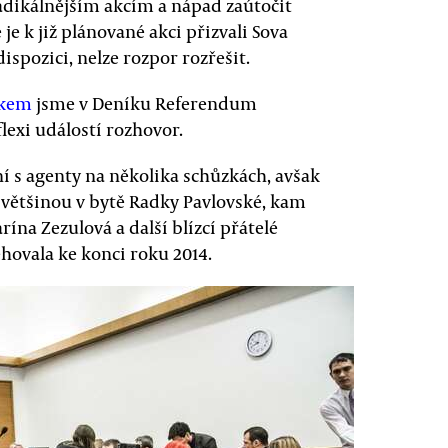
adikálnějším akcím a nápad zaútočit
je k již plánované akci přizvali Sova
ispozici, nelze rozpor rozřešit.
ákem
jsme v Deníku Referendum
flexi událostí rozhovor.
 s agenty na několika schůzkách, avšak
se většinou v bytě Radky Pavlovské, kam
rína Zezulová a další blízcí přátelé
hovala ke konci roku 2014.