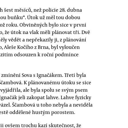
 šest měsíců, než policie 28. dubna
ckou buňku“. Útok už měl tou dobou
ož roku. Obviněných bylo sice v první
o, že útok na vlak měli plánovat tři. Dvě
ěly vědět a nepřekazily ji, z plánování
, Aleše Kočího z Brna, byl vyloučen
ezitím odsouzen k roční podmínce
ž zmínění Sova s Ignačákem. Třetí byla
 Ščambová. K plánovanému útoku se sice
yjádřila, ale byla spolu se svým psem
gnačák jeli zakopat lahve. Lahve fyzicky
ázel. Ščambová u toho nebyla a neviděla
 cestě oddělené hustým porostem.
rii ovšem trochu kazí skutečnost, že