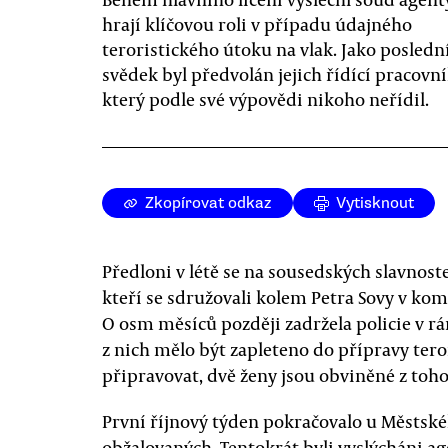
hrají klíčovou roli v případu údajného
teroristického útoku na vlak. Jako posledn
svědek byl předvolán jejich řídící pracovní
který podle své výpovědi nikoho neřídil.
Zkopírovat odkaz
Vytisknout
Předloni v létě se na sousedských slavnost
kteří se sdružovali kolem Petra Sovy v ko
O osm měsíců později zadržela policie v rá
z nich mělo být zapleteno do přípravy teror
připravovat, dvě ženy jsou obviněné z toho
První říjnový týden pokračovalo u Městskéh
obžalovaných. Tentokrát byli vyslýcháni age