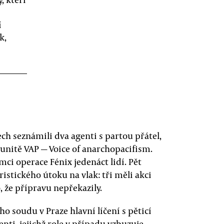
í
k,
ech seznámili dva agenti s partou přátel,
munitě VAP — Voice of anarchopacifism.
mci operace Fénix jedenáct lidí. Pět
istického útoku na vlak: tři měli akci
, že přípravu nepřekazily.
o soudu v Praze hlavní líčení s pěticí
nti, jejichž role v případu vzbuzuje