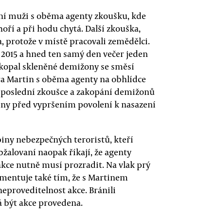
aní muži s oběma agenty zkoušku, kde
 hoří a při hodu chytá. Další zkouška,
la, protože v místě pracovali zemědělci.
 2015 a hned ten samý den večer jeden
kopal skleněné demižony se směsí
ra Martin s oběma agenty na obhlídce
o poslední zkoušce a zakopání demižonů
 dny před vypršením povolení k nasazení
upiny nebezpečných teroristů, kteří
žalovaní naopak říkají, že agenty
 akce nutně musí prozradit. Na vlak prý
gumentuje také tím, že s Martinem
eproveditelnost akce. Bránili
má být akce provedena.