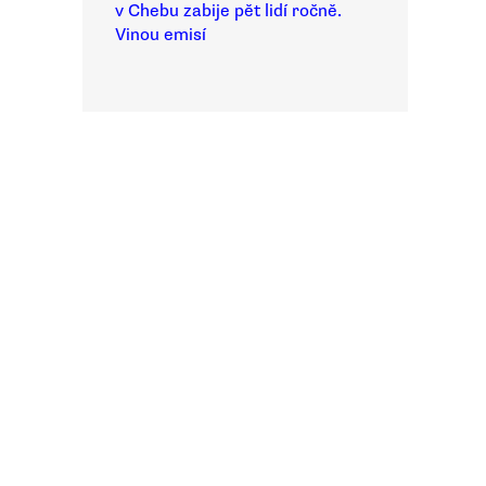
v Chebu zabije pět lidí ročně.
Vinou emisí