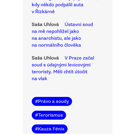
kdy někdo podpálil auta
v Řízkárně
Saša Uhlová
Ústavní soud
na mě nepohlížel jako
na anarchistu, ale jako
na normálního člověka
Saša Uhlová
V Praze začal
soud s údajnými levicovými
teroristy. Měli chtít útočit
na vlak
#
Právo a soudy
#
Terorismus
#
Kauza Fénix