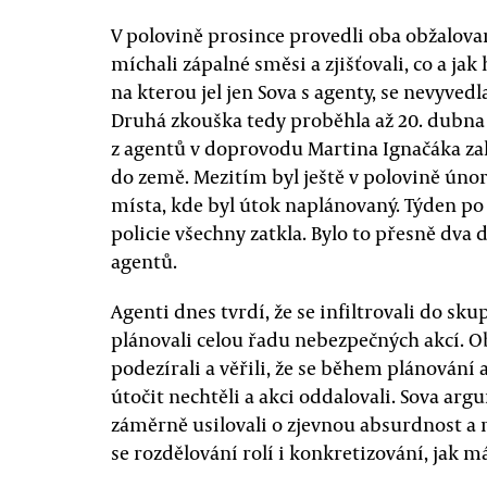
V polovině prosince provedli oba obžalov
míchali zápalné směsi a zjišťovali, co a jak
na kterou jel jen Sova s agenty, se nevyved
Druhá zkouška tedy proběhla až 20. dubna
z agentů v doprovodu Martina Ignačáka za
do země. Mezitím byl ještě v polovině úno
místa, kde byl útok naplánovaný. Týden p
policie všechny zatkla. Bylo to přesně dva
agentů.
Agenti dnes tvrdí, že se infiltrovali do sk
plánovali celou řadu nebezpečných akcí. Ob
podezírali a věřili, že se během plánování
útočit nechtěli a akci oddalovali. Sova ar
záměrně usilovali o zjevnou absurdnost a n
se rozdělování rolí i konkretizování, jak 