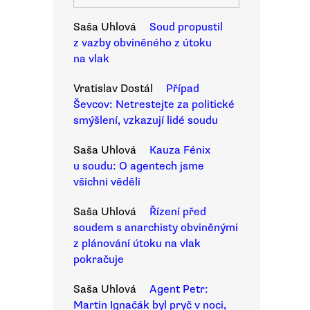
Saša Uhlová
Soud propustil
z vazby obviněného z útoku
na vlak
Vratislav Dostál
Případ
Ševcov: Netrestejte za politické
smýšlení, vzkazují lidé soudu
Saša Uhlová
Kauza Fénix
u soudu: O agentech jsme
všichni věděli
Saša Uhlová
Řízení před
soudem s anarchisty obviněnými
z plánování útoku na vlak
pokračuje
Saša Uhlová
Agent Petr:
Martin Ignačák byl pryč v noci,