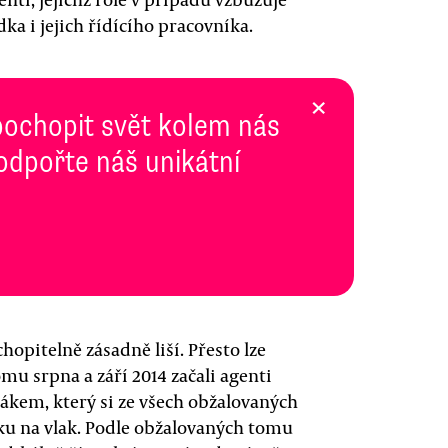
ka i jejich řídícího pracovníka.
×
pochopit svět kolem nás
Podpořte náš unikátní
hopitelně zásadně liší. Přesto lze
mu srpna a září 2014 začali agenti
ákem, který si ze všech obžalovaných
oku na vlak. Podle obžalovaných tomu