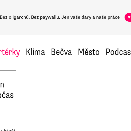
Bez oligarchů. Bez paywallu.
Jen vaše dary a naše práce
♥
rtérky
Klima
Bečva
Město
Podcas
en
bčas
, kteří