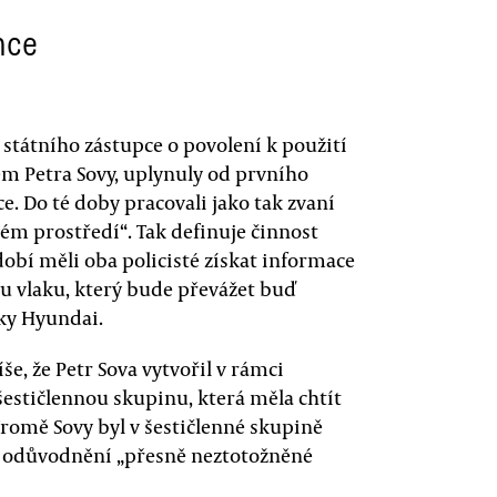
nce
státního zástupce o povolení k použití
em Petra Sovy, uplynuly od prvního
e. Do té doby pracovali jako tak zvaní
vém prostředí“. Tak definuje činnost
dobí měli oba policisté získat informace
 vlaku, který bude převážet buď
ky Hyundai.
e, že Petr Sova vytvořil v rámci
estičlennou skupinu, která měla chtít
 Kromě Sovy byl v šestičlenné skupině
dle odůvodnění „přesně neztotožněné