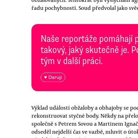
řadu pochybností. Soud předvolal jako svěd
Naše reportáže pomáhají 
takový, jaký skutečně je. 
tým v další práci.
♥ Daruji
Výklad událostí obžaloby a obhajoby se poc
rekonstruovat styčné body. Někdy na přelo
společně s Petrem Sovou a Martinem Ignač
odseděl nejdelší čas ve vazbě, mluvit o út