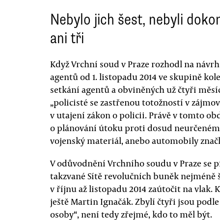
Nebylo jich šest, nebyli doko
ani tři
Když Vrchní soud v Praze rozhodl na návrh 
agentů od 1. listopadu 2014 ve skupině kol
setkání agentů a obviněných už čtyři měsíc
„policisté se zastřenou totožností v zájmo
v utajení zákon o policii. Právě v tomto ob
o plánování útoku proti dosud neurčenému
vojenský materiál, anebo automobily znač
V odůvodnění Vrchního soudu v Praze se píš
takzvané Sítě revolučních buněk nejméně š
v říjnu až listopadu 2014 zaútočit na vlak.
ještě Martin Ignačák. Zbylí čtyři jsou po
osoby“, není tedy zřejmé, kdo to měl být.