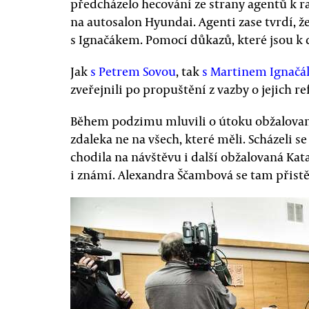
předcházelo hecování ze strany agentů k r
na autosalon Hyundai. Agenti zase tvrdí, že 
s Ignačákem. Pomocí důkazů, které jsou k d
Jak
s Petrem Sovou
, tak
s Martinem Ignač
zveřejnili po propuštění z vazby o jejich re
Během podzimu mluvili o útoku obžalovaní
zdaleka ne na všech, které měli. Scházeli 
chodila na návštěvu i další obžalovaná Kata
i známí. Alexandra Ščambová se tam přistě