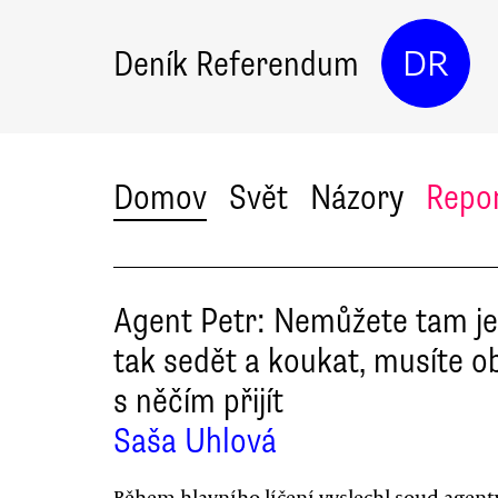
Deník Referendum
DR
Domov
Svět
Názory
Repo
Agent Petr: Nemůžete tam j
tak sedět a koukat, musíte o
s něčím přijít
Saša Uhlová
Během hlavního líčení vyslechl soud agenty