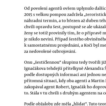
Od povolení agentů ovšem uplynulo dalších
2015 s velkou pompou zadržela „teroristi
náhradní termín, a to březen až duben téh
chvíli opravdu šest, postupně se ale ukázal
ženy se totiž provinily tím, že o přípravě m
je nikdo neviní. Případ šestého obviněného
k samostatnému projednání, a Kočí byl m
za nedovolené ozbrojování.
Onu „šestičlennou“ skupinu tedy tvořili ji
Ignačákova tehdejší přítelkyně Alexandra
podle dostupných informací ani jednou nev
přítomná situaci, kdy oba agenti a Martin I
zakopával agent Robert, Ignačák ho doprov
to. Stála v tu chvíli s druhým agentem na
Podle obžaloby zde měla „hlídat“. Tuto teo