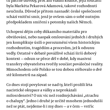
tu patrně důvody, proč ani vládní koalice, jejíž součástí
byla Markéta Pekarová Adamová, takové rozhodnutí
neučinila. Důvod je přitom nasnadě: české společnosti
schází vnitřní smír, jenž je ovšem sám o sobě nutným
předpokladem smíření s potomky našich Němců.
Uchopení dějin coby důkazního materiálu pro
obviňování, nebo naopak omlouvání jedněch i druhých
jen komplikuje úsilí o porozumění všem historickým
rozhodnutím, tragédiím a procesům, jež k odsunu
vedly. Ostatně v debatě povážlivě schází širší dobový
kontext — odsun se přece děl v době, kdy masivní
transfery obyvatelstva tvořily součást poválečné reality.
Mimochodem celé Polsko se tou dobou stěhovalo o dvě
stě kilometrů na západ.
Co dnes stojí povyšovat se nad ty, kteří prožili léta
nacistické okupace a války a neprokázali
milosrdenství? O nic víc než rozdmýchávání „strachu
o chalupy“. Jedno i druhé je určitě mnohem jednodušší
než se ptát, nejdeme-li i my dnes — a v čem — vstříc