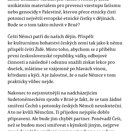
unikátním materiálem pro prevenci vzestupu fašismu
nebo genocidy v Palestině, kterou přece etnicky čistí
potomci největší evropské etnické čistky v dějinách.
Bude se o tom takto mluvit v Brně?
Čeští Němci patří do našich dějin. Přispěli
ke kulturnímu bohatství českých zemí tak jako k němu
přispěli čeští Židé. Místo toho, abychom se z příběhu
první československé republiky, války, odbojové
činnosti a následně i odsunu snažili získat lekce pro
dnešek, mlátíme se vzájemně po hlavách vinou,
křivdami a kýči. A je žalostné, že o naše Němce v tom
prakticky vůbec nejde.
Nakonec to nejsmutnější na nadcházejícím
Sudetoněmeckém sjezdu v Brně je fakt, že se tam žádné
smíření Čechů s potomky českých Němců neuskuteční.
A to ne kvůli Němcům. Ti přijedou nejspíše dobře
připraveni. Ale bude jim chybět partner. Poněvadž Češi,
než se budou moci smiřovat s kýmkoli jiným, nejprve