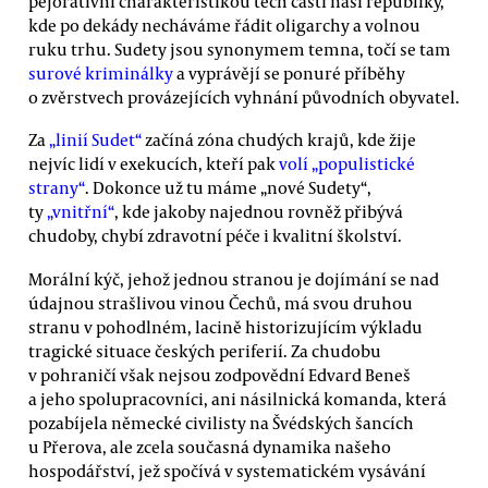
pejorativní charakteristikou těch částí naší republiky,
kde po dekády necháváme řádit oligarchy a volnou
ruku trhu. Sudety jsou synonymem temna, točí se tam
surové kriminálky
a vyprávějí se ponuré příběhy
o zvěrstvech provázejících vyhnání původních obyvatel.
Za
„linií Sudet“
začíná zóna chudých krajů, kde žije
nejvíc lidí v exekucích, kteří pak
volí „populistické
strany“
. Dokonce už tu máme „nové Sudety“,
ty
„vnitřní“
, kde jakoby najednou rovněž přibývá
chudoby, chybí zdravotní péče i kvalitní školství.
Morální kýč, jehož jednou stranou je dojímání se nad
údajnou strašlivou vinou Čechů, má svou druhou
stranu v pohodlném, lacině historizujícím výkladu
tragické situace českých periferií. Za chudobu
v pohraničí však nejsou zodpovědní Edvard Beneš
a jeho spolupracovníci, ani násilnická komanda, která
pozabíjela německé civilisty na Švédských šancích
u Přerova, ale zcela současná dynamika našeho
hospodářství, jež spočívá v systematickém vysávání