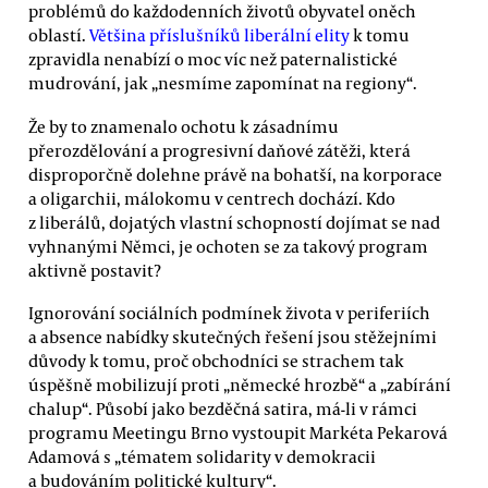
problémů do každodenních životů obyvatel oněch
oblastí.
Většina příslušníků liberální elity
k tomu
zpravidla nenabízí o moc víc než paternalistické
mudrování, jak „nesmíme zapomínat na regiony“.
Že by to znamenalo ochotu k zásadnímu
přerozdělování a progresivní daňové zátěži, která
disproporčně dolehne právě na bohatší, na korporace
a oligarchii, málokomu v centrech dochází. Kdo
z liberálů, dojatých vlastní schopností dojímat se nad
vyhnanými Němci, je ochoten se za takový program
aktivně postavit?
Ignorování sociálních podmínek života v periferiích
a absence nabídky skutečných řešení jsou stěžejními
důvody k tomu, proč obchodníci se strachem tak
úspěšně mobilizují proti „německé hrozbě“ a „zabírání
chalup“. Působí jako bezděčná satira, má-li v rámci
programu Meetingu Brno vystoupit Markéta Pekarová
Adamová s „tématem solidarity v demokracii
a budováním politické kultury“.