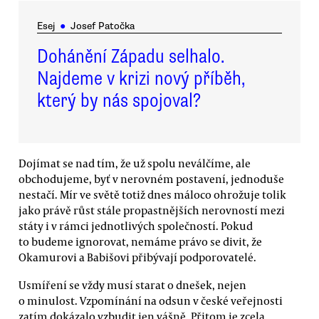
Esej
●
Josef Patočka
Dohánění Západu selhalo.
Najdeme v krizi nový příběh,
který by nás spojoval?
Dojímat se nad tím, že už spolu neválčíme, ale
obchodujeme, byť v nerovném postavení, jednoduše
nestačí. Mír ve světě totiž dnes máloco ohrožuje tolik
jako právě růst stále propastnějších nerovností mezi
státy i v rámci jednotlivých společností. Pokud
to budeme ignorovat, nemáme právo se divit, že
Okamurovi a Babišovi přibývají podporovatelé.
Usmíření se vždy musí starat o dnešek, nejen
o minulost. Vzpomínání na odsun v české veřejnosti
zatím dokázalo vzbudit jen vášně. Přitom je zcela