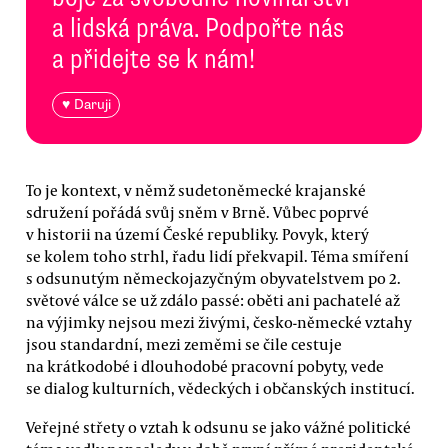
a lidská práva. Podpořte nás
a přidejte se k nám!
♥ Daruji
To je kontext, v němž sudetoněmecké krajanské
sdružení pořádá svůj sněm v Brně. Vůbec poprvé
v historii na území České republiky. Povyk, který
se kolem toho strhl, řadu lidí překvapil. Téma smíření
s odsunutým německojazyčným obyvatelstvem po 2.
světové válce se už zdálo passé: oběti ani pachatelé až
na výjimky nejsou mezi živými, česko-německé vztahy
jsou standardní, mezi zeměmi se čile cestuje
na krátkodobé i dlouhodobé pracovní pobyty, vede
se dialog kulturních, vědeckých i občanských institucí.
Veřejné střety o vztah k odsunu se jako vážné politické