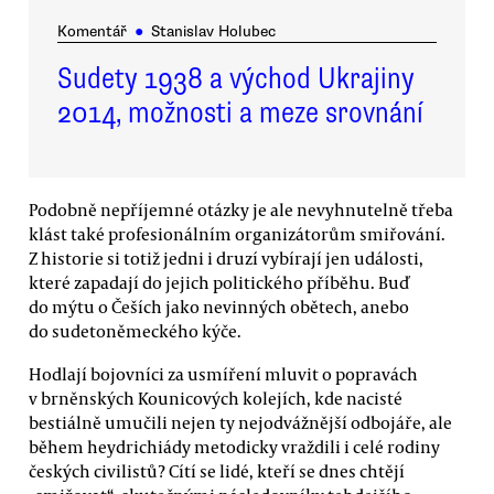
Komentář
●
Stanislav Holubec
Sudety 1938 a východ Ukrajiny
2014, možnosti a meze srovnání
Podobně nepříjemné otázky je ale nevyhnutelně třeba
klást také profesionálním organizátorům smiřování.
Z historie si totiž jedni i druzí vybírají jen události,
které zapadají do jejich politického příběhu. Buď
do mýtu o Češích jako nevinných obětech, anebo
do sudetoněmeckého kýče.
Hodlají bojovníci za usmíření mluvit o popravách
v brněnských Kounicových kolejích, kde nacisté
bestiálně umučili nejen ty nejodvážnější odbojáře, ale
během heydrichiády metodicky vraždili i celé rodiny
českých civilistů? Cítí se lidé, kteří se dnes chtějí