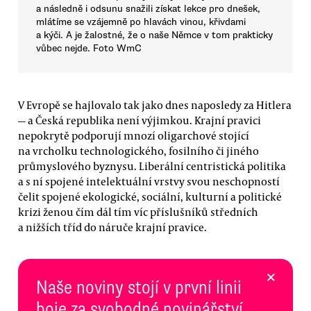
a následně i odsunu snažili získat lekce pro dnešek,
mlátíme se vzájemně po hlavách vinou, křivdami
a kýči. A je žalostné, že o naše Němce v tom prakticky
vůbec nejde. Foto WmC
V Evropě se hajlovalo tak jako dnes naposledy za Hitlera
— a Česká republika není výjimkou. Krajní pravici
nepokrytě podporují mnozí oligarchové stojící
na vrcholku technologického, fosilního či jiného
průmyslového byznysu. Liberální centristická politika
a s ní spojené intelektuální vrstvy svou neschopností
čelit spojené ekologické, sociální, kulturní a politické
krizi ženou čím dál tím víc příslušníků středních
a nižších tříd do náruče krajní pravice.
×
Naše noviny stojí v první linii
boje za svobodné novinářství