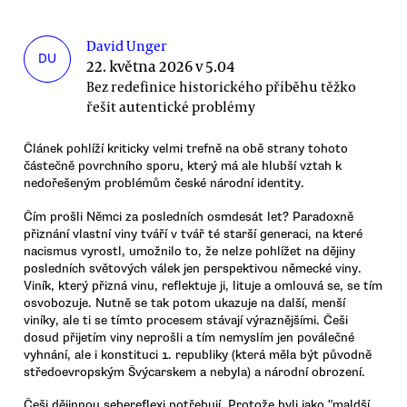
David Unger
DU
22. května 2026 v 5.04
Bez redefinice historického příběhu těžko
řešit autentické problémy
Článek pohlíží kriticky velmi trefně na obě strany tohoto
částečně povrchního sporu, který má ale hlubší vztah k
nedořešeným problémům české národní identity.
Čím prošli Němci za posledních osmdesát let? Paradoxně
přiznání vlastní viny tváří v tvář té starší generaci, na které
nacismus vyrostl, umožnilo to, že nelze pohlížet na dějiny
posledních světových válek jen perspektivou německé viny.
Viník, který přizná vinu, reflektuje ji, lituje a omlouvá se, se tím
osvobozuje. Nutně se tak potom ukazuje na další, menší
viníky, ale ti se tímto procesem stávají výraznějšími. Češi
dosud přijetím viny neprošli a tím nemyslím jen poválečné
vyhnání, ale i konstituci 1. republiky (která měla být původně
středoevropským Švýcarskem a nebyla) a národní obrození.
Češi dějinnou sebereflexi potřebují. Protože byli jako "maldší