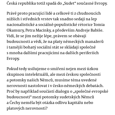
Česká republika totiž spadá do „Sudet“ současné Evropy.
Právě proto pracující lidé a celkově ti z chudnoucích
nižších i středních vrstev tak snadno sedají na lep
nacionalistické a sociálně-populistické rétorice Tomia
Okamury, Petra Macinky, a především Andreje Babiše.
Vidí, že se jim nežije lépe, právem se obávají
budoucnosti a vědí, že na platy německých manažerů
i tamější bohatý sociální stát se skládají společně
s mnoha dalšími pracujícími na dalších periferiích
Evropy.
Pokud tedy usilujeme o smíření nejen mezi úzkou
skupinou intelektuálů, ale mezi českou společností
a potomky našich Němců, musíme téma uvedené
nerovnosti nastolovat i v česko-německých debatách.
Proč by například součástí dialogu o „společné evropské
budoucnosti“ mezi potomky sudetských Němců
a Čechy neměla být otázka odlivu kapitálu nebo
platových nerovností?