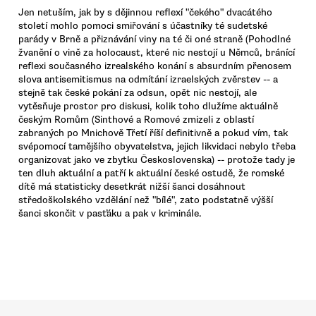
Jen netuším, jak by s dějinnou reflexí "čekého" dvacátého
století mohlo pomoci smiřování s účastníky té sudetské
parády v Brně a přiznávání viny na té či oné straně (Pohodlné
žvanění o vině za holocaust, které nic nestojí u Němců, bránící
reflexi současného izrealského konání s absurdním přenosem
slova antisemitismus na odmítání izraelských zvěrstev -- a
stejně tak české pokání za odsun, opět nic nestojí, ale
vytěsňuje prostor pro diskusi, kolik toho dlužíme aktuálně
českým Romům (Sinthové a Romové zmizeli z oblastí
zabraných po Mnichově Třetí říší definitivně a pokud vím, tak
svépomocí tamějšího obyvatelstva, jejich likvidaci nebylo třeba
organizovat jako ve zbytku Československa) -- protože tady je
ten dluh aktuální a patří k aktuální české ostudě, že romské
dítě má statisticky desetkrát nižší šanci dosáhnout
středoškolského vzdělání než "bílé", zato podstatně výšší
šanci skončit v pasťáku a pak v kriminále.