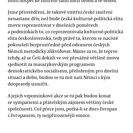
musí dospět ke smíření sami mezi sebou a se sebou.
Jsme přesvědčeni, že takové vnitřní české smíření
nenastane dřív, než bude česká kulturně-politická elita
znovu reprezentovat v dnešních poměrech
a podmínkách to, co reprezentovala kulturně-politická
elita československá, tedy právě ta, kterou se nacisté
pokoušeli bezprostředně před odsunem českých
Němců metodicky zlikvidovat. Máme za to, že teprve
tehdy, až se Češi dokáží ve své převážné většině znovu
sjednotit za masarykovským programem
demokratického socialismu, přeloženým pro dnešní
situaci a dobu, budou se tu mít naši Němci s kým
doopravdy usmířit.
A jejich vzpomínkové akce se tu pak budou konat
se sympatiemi a přátelským zájmem většiny české
společnosti. Což přece jsou, potká-li se dnes Evropan
s Evropanem, ty nejpřirozenější emoce.