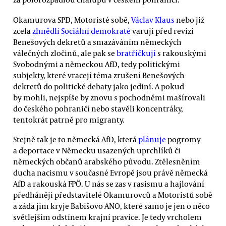
Okamurova SPD, Motoristé sobě,
Václav Klaus
nebo již
zcela
zhnědlí Sociální demokraté
varují před revizí
Benešových dekretů a smazáváním německých
válečných zločinů, ale pak se
bratříčkují
s rakouskými
Svobodnými a německou AfD, tedy politickými
subjekty, které vracejí téma zrušení Benešových
dekretů do politické debaty jako jediní. A pokud
by mohli, nejspíše by znovu s pochodněmi mašírovali
do českého pohraničí nebo stavěli koncentráky,
tentokrát patrně pro migranty.
Stejně tak je to německá AfD, která
plánuje
pogromy
a deportace v Německu usazených uprchlíků či
německých občanů arabského původu. Ztělesněním
ducha nacismu v současné Evropě jsou právě německá
AfD a rakouská FPÖ. U nás se zas v rasismu a hajlování
předhánějí představitelé Okamurovců a Motoristů sobě
a záda jim kryje Babišovo ANO, které samo je jen o něco
světlejším odstínem krajní pravice. Je tedy vrcholem