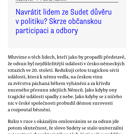
Navrátit lidem ze Sudet důvěru
v politiku? Skrze občanskou
participaci a odbory
Mluvíme o těch lidech, kteří jako by propadli představě,
že odsun byl nejdůležitější událostí v česko-německých
vztazích ve 20. století. Redukují celou tragickou sérii
událostí, která k němu vedla, na českou vinu
za zvěrstva páchaná během vyhánění a za křivdu
nuceného přesunu zdejších Němců. Jako kdyby ony
tragické události spadly z nebe. Jako kdyby se z ničeho
nic v české společnosti probudil démon surovosti
a rozpoutal běsnění.
Ruku v ruce s okázalým omlouváním se za odsun jde
potom skutečnost, že slovo Sudety se stalo univerzální