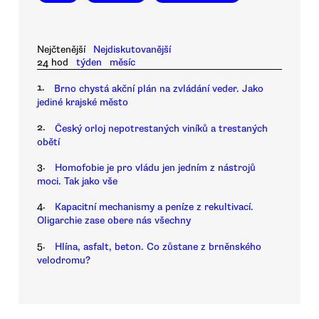
Nejčtenější
Nejdiskutovanější
24 hod
týden
měsíc
1.
Brno chystá akční plán na zvládání veder. Jako
jediné krajské město
2.
Český orloj nepotrestaných viníků a trestaných
obětí
3.
Homofobie je pro vládu jen jedním z nástrojů
moci. Tak jako vše
4.
Kapacitní mechanismy a peníze z rekultivací.
Oligarchie zase obere nás všechny
5.
Hlína, asfalt, beton. Co zůstane z brněnského
velodromu?