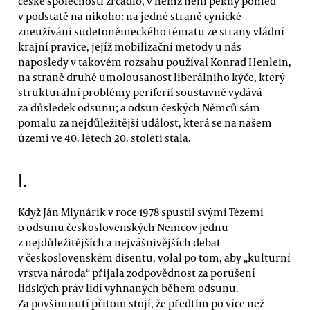
české společnosti zrcadlo, v němž není pěkný pohled
v podstatě na nikoho: na jedné straně cynické
zneužívání sudetoněmeckého tématu ze strany vládní
krajní pravice, jejíž mobilizační metody u nás
naposledy v takovém rozsahu používal Konrad Henlein,
na straně druhé umolousanost liberálního kýče, který
strukturální problémy periferií soustavně vydává
za důsledek odsunu; a odsun českých Němců sám
pomalu za nejdůležitější událost, která se na našem
území ve 40. letech 20. století stala.
I.
Když Ján Mlynárik v roce 1978 spustil svými Tézemi
o odsunu československých Nemcov jednu
z nejdůležitějších a nejvášnivějších debat
v československém disentu, volal po tom, aby „kulturní
vrstva národa“ přijala zodpovědnost za porušení
lidských práv lidí vyhnaných během odsunu.
Za povšimnutí přitom stojí, že předtím po více než