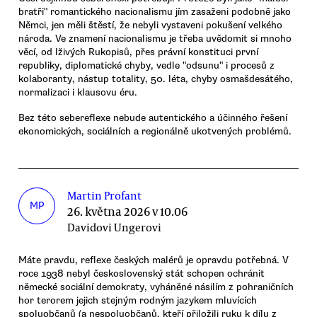
bratři" romantického nacionalismu jím zasaženi podobně jako
Němci, jen měli štěstí, že nebyli vystaveni pokušení velkého
národa. Ve znamení nacionalismu je třeba uvědomit si mnoho
věcí, od lživých Rukopisů, přes právní konstituci první
republiky, diplomatické chyby, vedle "odsunu" i procesů z
kolaboranty, nástup totality, 50. léta, chyby osmašdesátého,
normalizaci i klausovu éru.
Bez této sebereflexe nebude autentického a účinného řešení
ekonomických, sociálních a regionálně ukotvených problémů.
Martin Profant
MP
26. května 2026 v 10.06
Davidovi Ungerovi
Máte pravdu, reflexe českých malérů je opravdu potřebná. V
roce 1938 nebyl československý stát schopen ochránit
německé sociální demokraty, vyháněné násilím z pohraničních
hor terorem jejich stejným rodným jazykem mluvících
spoluobčanů (a nespoluobčanů, kteří přiložili ruku k dílu z