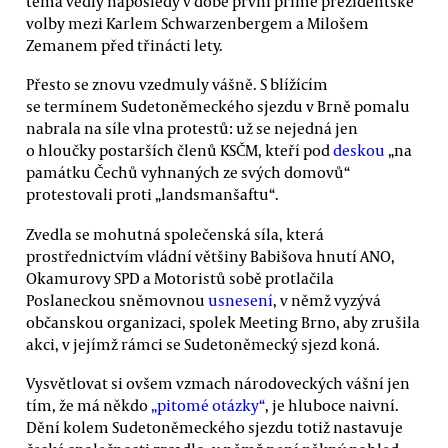
téma vedly naposledy v době první přímé prezidentské
volby mezi Karlem Schwarzenbergem a Milošem
Zemanem před třinácti lety.
Přesto se znovu vzedmuly vášně. S blížícím
se termínem Sudetoněmeckého sjezdu v Brně pomalu
nabrala na síle vlna protestů: už se nejedná jen
o hloučky postarších členů KSČM, kteří pod
deskou
„na
památku Čechů vyhnaných ze svých domovů“
protestovali proti „landsmanšaftu“.
Zvedla se mohutná společenská síla, která
prostřednictvím vládní většiny Babišova hnutí ANO,
Okamurovy SPD a Motoristů sobě protlačila
Poslaneckou sněmovnou
usnesení
, v němž vyzývá
občanskou organizaci, spolek Meeting Brno, aby zrušila
akci, v jejímž rámci se Sudetoněmecký sjezd koná.
Vysvětlovat si ovšem vzmach národoveckých vášní jen
tím, že má někdo
„pitomé otázky“
, je hluboce naivní.
Dění kolem Sudetoněmeckého sjezdu totiž nastavuje