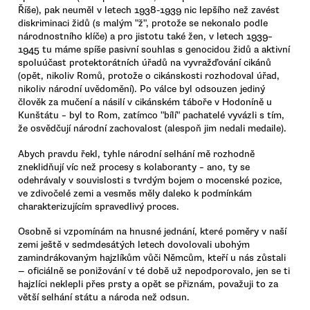
Říše), pak neuměl v letech 1938-1939 nic lepšího než zavést
diskriminaci židů (s malým "ž", protože se nekonalo podle
národnostního klíče) a pro jistotu také žen, v letech 1939–
1945 tu máme spíše pasivní souhlas s genocidou židů a aktivní
spoluúčast protektorátních úřadů na vyvražďování cikánů
(opět, nikoliv Romů, protože o cikánskosti rozhodoval úřad,
nikoliv národní uvědomění). Po válce byl odsouzen jediný
člověk za mučení a násilí v cikánském táboře v Hodoníně u
Kunštátu – byl to Rom, zatímco "bílí" pachatelé vyvázli s tím,
že osvědčují národní zachovalost (alespoň jim nedali medaile).
Abych pravdu řekl, tyhle národní selhání mě rozhodně
zneklidňují víc než procesy s kolaboranty – ano, ty se
odehrávaly v souvislosti s tvrdým bojem o mocenské pozice,
ve zdivočelé zemi a vesměs měly daleko k podmínkám
charakterizujícím spravedlivý proces.
Osobně si vzpomínám na hnusné jednání, které poměry v naší
zemi ještě v sedmdesátých letech dovolovali ubohým
zamindrákovaným hajzlíkům vůči Němcům, kteří u nás zůstali
— oficiálně se ponižování v té době už nepodporovalo, jen se ti
hajzlíci neklepli přes prsty a opět se přiznám, považuji to za
větší selhání státu a národa než odsun.