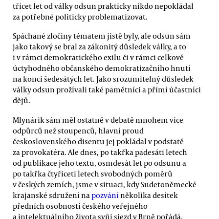
třicet let od války odsun prakticky nikdo nepokládal
za potřebné politicky problematizovat.
Spáchané zločiny tématem jistě byly, ale odsun sám
jako takový se bral za zákonitý důsledek války, a to
i v rámci demokratického exilu či v rámci celkově
úctyhodného občanského demokratizačního hnutí
na konci šedesátých let. Jako srozumitelný důsledek
války odsun prožívali také pamětníci a přímí účastníci
dějů.
Mlynárik sám měl ostatně v debatě mnohem více
odpůrců než stoupenců, hlavní proud
československého disentu jej pokládal v podstatě
za provokatéra. Ale dnes, po takřka padesáti letech
od publikace jeho textu, osmdesát let po odsunu a
po takřka čtyřiceti letech svobodných poměrů
v českých zemích, jsme v situaci, kdy Sudetoněmecké
krajanské sdružení na
pozvání
několika desítek
předních osobností českého veřejného
a intelektuálního života svůj sjezd v Brně pořádá.