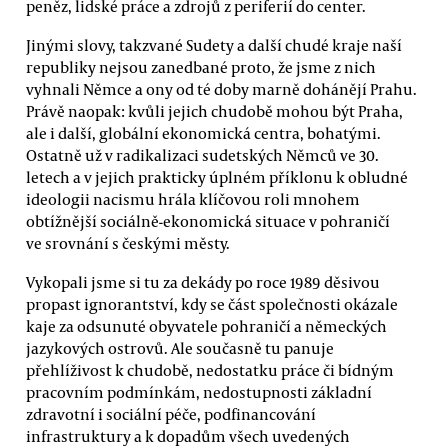
peněz, lidské práce a zdrojů z periferií do center.
Jinými slovy, takzvané Sudety a další chudé kraje naší
republiky nejsou zanedbané proto, že jsme z nich
vyhnali Němce a ony od té doby marně dohánějí Prahu.
Právě naopak: kvůli jejich chudobě mohou být Praha,
ale i další, globální ekonomická centra, bohatými.
Ostatně už v radikalizaci sudetských Němců ve 30.
letech a v jejich prakticky úplném příklonu k obludné
ideologii nacismu hrála klíčovou roli mnohem
obtížnější sociálně-ekonomická situace v pohraničí
ve srovnání s českými městy.
Vykopali jsme si tu za dekády po roce 1989 děsivou
propast ignorantství, kdy se část společnosti okázale
kaje za odsunuté obyvatele pohraničí a německých
jazykových ostrovů. Ale současně tu panuje
přehlíživost k chudobě, nedostatku práce či bídným
pracovním podmínkám, nedostupnosti základní
zdravotní i sociální péče, podfinancování
infrastruktury a k dopadům všech uvedených