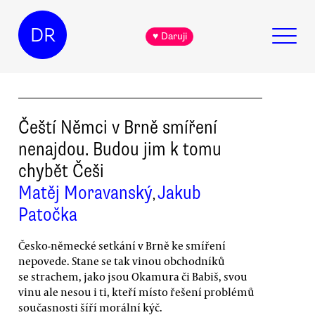
DR
♥ Daruji
Čeští Němci v Brně smíření
nenajdou. Budou jim k tomu
chybět Češi
Matěj Moravanský
Jakub
,
Patočka
Česko-německé setkání v Brně ke smíření
nepovede. Stane se tak vinou obchodníků
se strachem, jako jsou Okamura či Babiš, svou
vinu ale nesou i ti, kteří místo řešení problémů
současnosti šíří morální kýč.