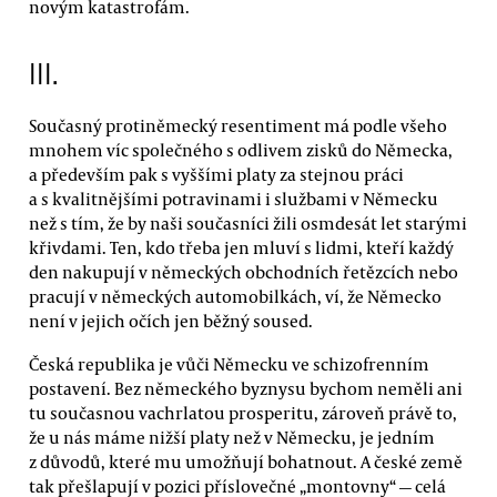
novým katastrofám.
III.
Současný protiněmecký resentiment má podle všeho
mnohem víc společného s odlivem zisků do Německa,
a především pak s vyššími platy za stejnou práci
a s kvalitnějšími potravinami i službami v Německu
než s tím, že by naši současníci žili osmdesát let starými
křivdami. Ten, kdo třeba jen mluví s lidmi, kteří každý
den nakupují v německých obchodních řetězcích nebo
pracují v německých automobilkách, ví, že Německo
není v jejich očích jen běžný soused.
Česká republika je vůči Německu ve schizofrenním
postavení. Bez německého byznysu bychom neměli ani
tu současnou vachrlatou prosperitu, zároveň právě to,
že u nás máme nižší platy než v Německu, je jedním
z důvodů, které mu umožňují bohatnout. A české země
tak přešlapují v pozici příslovečné „montovny“ — celá