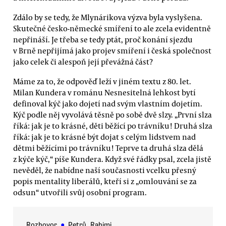
Zdálo by se tedy, že Mlynárikova výzva byla vyslyšena.
Skutečné česko-německé smíření to ale zcela evidentně
nepřináší. Je třeba se tedy ptát, proč konání sjezdu
v Brně nepřijímá jako projev smíření i česká společnost
jako celek či alespoň její převážná část?
Máme za to, že odpověď leží v jiném textu z 80. let.
Milan Kundera v románu Nesnesitelná lehkost bytí
definoval kýč jako dojetí nad svým vlastním dojetím.
Kýč podle něj vyvolává těsně po sobě dvě slzy. „První slza
říká: jak je to krásné, děti běžící po trávníku! Druhá slza
říká: jak je to krásné být dojat s celým lidstvem nad
dětmi běžícími po trávníku! Teprve ta druhá slza dělá
z kýče kýč,“ píše Kundera. Když své řádky psal, zcela jistě
nevěděl, že nabídne naší současnosti vcelku přesný
popis mentality liberálů, kteří si z „omlouvání se za
odsun“ utvořili svůj osobní program.
Rozhovor
●
Petrů, Rahimi