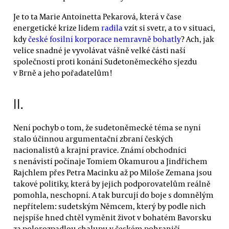
Je to ta Marie Antoinetta Pekarová, která v čase
energetické krize lidem
radila
vzít si svetr, a to v situaci,
kdy
české fosilní korporace nemravně bohatly
? Ach, jak
velice snadné je vyvolávat vášně velké části naší
společnosti proti konání Sudetoněmeckého sjezdu
v Brně a jeho pořadatelům!
II.
Není pochyb o tom, že sudetoněmecké téma se nyní
stalo účinnou argumentační zbraní českých
nacionalistů a krajní pravice. Známí obchodníci
s nenávistí počínaje Tomiem Okamurou a Jindřichem
Rajchlem přes Petra Macinku až po Miloše Zemana jsou
takové politiky, která by jejich podporovatelům reálně
pomohla, neschopní. A tak burcují do boje s domnělým
nepřítelem: sudetským Němcem, který by podle nich
nejspíše hned chtěl vyměnit život v bohatém Bavorsku
za polorozpadlou chalupu v českém pohraničí.