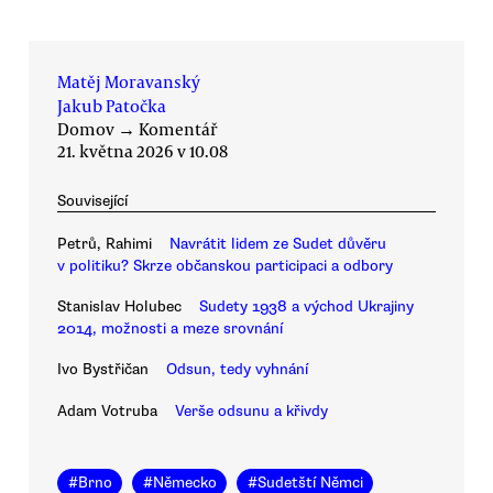
Matěj Moravanský
Jakub Patočka
Domov
→
Komentář
21. května 2026 v 10.08
Související
Petrů, Rahimi
Navrátit lidem ze Sudet důvěru
v politiku? Skrze občanskou participaci a odbory
Stanislav Holubec
Sudety 1938 a východ Ukrajiny
2014, možnosti a meze srovnání
Ivo Bystřičan
Odsun, tedy vyhnání
Adam Votruba
Verše odsunu a křivdy
#
Brno
#
Německo
#
Sudetští Němci