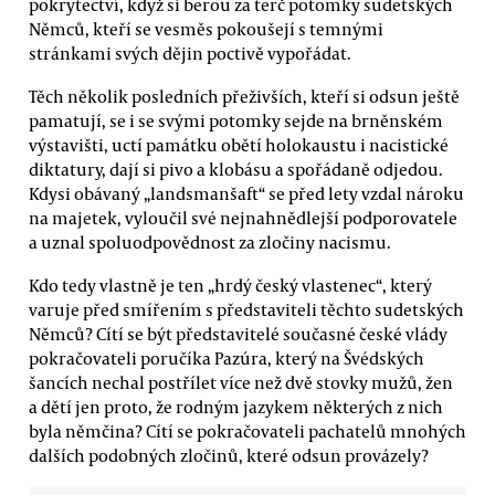
pokrytectví, když si berou za terč potomky sudetských
Němců, kteří se vesměs pokoušejí s temnými
stránkami svých dějin poctivě vypořádat.
Těch několik posledních přeživších, kteří si odsun ještě
pamatují, se i se svými potomky sejde na brněnském
výstavišti, uctí památku obětí holokaustu i nacistické
diktatury, dají si pivo a klobásu a spořádaně odjedou.
Kdysi obávaný „landsmanšaft“ se před lety vzdal nároku
na majetek, vyloučil své nejnahnědlejší podporovatele
a uznal spoluodpovědnost za zločiny nacismu.
Kdo tedy vlastně je ten „hrdý český vlastenec“, který
varuje před smířením s představiteli těchto sudetských
Němců? Cítí se být představitelé současné české vlády
pokračovateli poručíka Pazúra, který na Švédských
šancích nechal postřílet více než dvě stovky mužů, žen
a dětí jen proto, že rodným jazykem některých z nich
byla němčina? Cítí se pokračovateli pachatelů mnohých
dalších podobných zločinů, které odsun provázely?