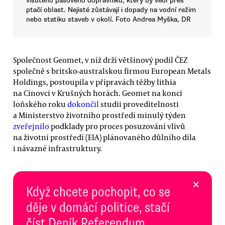
visutého pásového dopravníku, který by vedl přes
ptačí oblast. Nejisté zůstávají i dopady na vodní režim
nebo statiku staveb v okolí. Foto Andrea Myška, DR
Společnost Geomet, v níž drží většinový podíl ČEZ
společně s britsko-australskou firmou European Metals
Holdings, postoupila v přípravách těžby lithia
na Cínovci v Krušných horách. Geomet na konci
loňského roku
dokončil
studii proveditelnosti
a Ministerstvo životního prostředí minulý týden
zveřejnilo
podklady pro proces posuzování vlivů
na životní prostředí (EIA) plánovaného důlního díla
i návazné infrastruktury.
×
Když chcete pochopit, co se
děje v domácí politice, stačí
číst Deník Referendum.