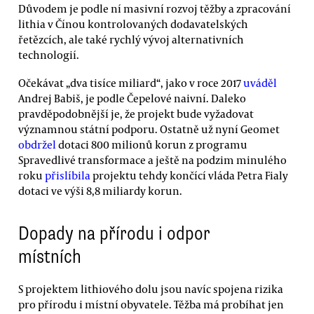
Důvodem je podle ní masivní rozvoj těžby a zpracování
lithia v Čínou kontrolovaných dodavatelských
řetězcích, ale také rychlý vývoj alternativních
technologií.
Očekávat „dva tisíce miliard“, jako v roce 2017
uváděl
Andrej Babiš, je podle Čepelové naivní. Daleko
pravděpodobnější je, že projekt bude vyžadovat
významnou státní podporu. Ostatně už nyní Geomet
obdržel
dotaci 800 milionů korun z programu
Spravedlivé transformace a ještě na podzim minulého
roku
přislíbila
projektu tehdy končící vláda Petra Fialy
dotaci ve výši 8,8 miliardy korun.
Dopady na přírodu i odpor
místních
S projektem lithiového dolu jsou navíc spojena rizika
pro přírodu i místní obyvatele. Těžba má probíhat jen