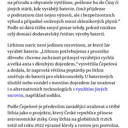
na přírodu a obyvatele vytěžíme, pošleme ho do Číny či
jiných států, kde vyrábějí baterie, čímž přijdeme
o podstatnou část nejen výnosů, ale i bezpečnostních
výhod a případně snížených emisí skleníkových plynů.“
Podle ní dává těžba smysl pouze tehdy, pokud vznikne
celý domácí dodavatelský řetězec výroby baterií.
Lithium navíc není jedinou surovinou, ze které lze
vyrábět baterie. „Lithium potřebujeme z prostého
důvodu: chceme zachránit průmysl vyrábějící rychlá
a velká auta s dlouhým dojezdem,“ vysvětlila Čepelová
a dodala, že naprostá většina poptávky po lithiu
směřuje do baterií pro elektromobily. U bateriových
úložišť nebo vozidel s menším dojezdem lze uvažovat
i o alternativních technologiích
s využitím jiných
surovin
, například sodíku.
Podle Čepelové je především zavádějící uvažovat o těžbě
lithia jako o projektu, který České republice přinese
astronomické zisky. Ceny lithia na globálních trzích
totiž od roku 2022 výrazně klesly a rostou jen pozvolna.