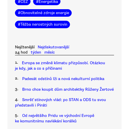
#
ČEZ
#
Energetika
#
Obnovitelné zdroje energie
#
Těžba nerostných surovin
Nejčtenější
Nejdiskutovanější
24 hod
týden
měsíc
1.
Evropa se změně klimatu přizpůsobí. Otázkou
je kdy, jak a co s příčinami
2.
Padesát odstínů lži a nová nekulturní politika
3.
Brno chce koupit dům architektky Růženy Žertové
4.
Smršť stínových vlád: po STAN a ODS tu svou
představili i Piráti
5.
Od největšího Pridu ve východní Evropě
ke komunitnímu navlékání korálků