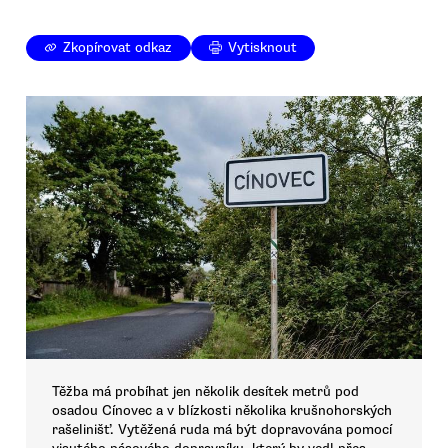
Zkopírovat odkaz
Vytisknout
Těžba má probíhat jen několik desítek metrů pod
osadou Cínovec a v blízkosti několika krušnohorských
rašelinišť. Vytěžená ruda má být dopravována pomocí