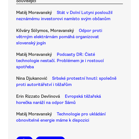
Související
Matěj Moravanský
Stát v Dolní Lutyni posloužil
neznámému investorovi namísto svým občanům
Kőváry Sólymos, Moravanský
Odpor proti
větrným elektrárnám pomáhá organizovat
slovenský jogín
Matěj Moravanský
Podcasty DR: Čisté
technologie nestačí. Problémem je i rostoucí
spotřeba
Nina Djukanović
Srbské protestní hnutí: společně
proti autoritářství i těžařům
Erin Rizzato Devlinová
Evropská těžařská
horečka naráží na odpor Sámů
Matěj Moravanský
Technologie pro ukládání
obnovitelné energie máme k dispozici