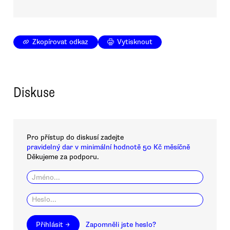
Zkopírovat odkaz
Vytisknout
Diskuse
Pro přístup do diskusí zadejte
pravidelný dar v minimální hodnotě 50 Kč měsíčně
Děkujeme za podporu.
Přihlásit →
Zapomněli jste heslo?