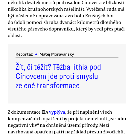
několik desítek metrů pod osadou Cínovec a v blízkosti
několika krušnohorských rašelinišť. Vytěžená ruda má
být následně dopravována z vrcholu Krušných hor
do údolí pomocí zhruba dvanáct kilometrů dlouhého
visutého pásového dopravníku, který by vedl přes ptačí
oblast.
Reportáž
●
Matěj Moravanský
Žít, či těžit? Těžba lithia pod
Cínovcem jde proti smyslu
zelené transformace
Z dokumentace EIA
vyplývá
, že při naplnění všech
kompenzačních opatření by projekt neměl mít „zásadní
negativní vliv“ na chráněná území přírody. Mezi
navrhovaná opatření patří například přesun živočichů,