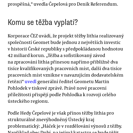
prospěšná,“ uvedla Čepelová pro Deník Referendum.
Komu se těžba vyplatí?
Korporace ČEZ uvádí, že projekt těžby lithia realizovaný
společností Geomet bude jednou z největších investic
v historii České republiky s předpokládanou hodnotou
42 miliard korun. „Těžba a sofistikovaný závod
na zpracování lithia přinesou napřímo přibližně dva
tisíce kvalifikovaných pracovních míst, další dva tisíce
pracovních míst vznikne v navazujícím dodavatelském
řetězci“
uvedl
generální ředitel Geometu Martin
Pohlodek v tiskové zprávě. Právě nové pracovní
příležitosti přispějí podle Pohlodka k rozvoji celého
ústeckého regionu.
Podle Hedy Čepelové je však přínos těžby lithia pro
strukturálně znevýhodněný Ústecký kraj
problematický: „Háček je v rozdělování výnosů z těžby.
Například obec Dubí, na jejímž katastru se bude těžit,