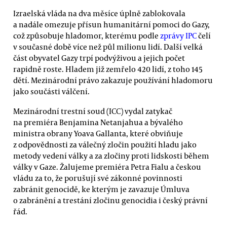
Izraelská vláda na dva měsíce úplně zablokovala
a nadále omezuje přísun humanitární pomoci do Gazy,
což způsobuje hladomor, kterému podle
zprávy IPC
čelí
v současné době více než půl milionu lidí. Další velká
část obyvatel Gazy trpí podvýživou a jejich počet
rapidně roste. Hladem již zemřelo 420 lidí, z toho 145
dětí. Mezinárodní právo zakazuje používání hladomoru
jako součásti válčení.
Mezinárodní trestní soud (ICC) vydal zatykač
na premiéra Benjamina Netanjahua a bývalého
ministra obrany Yoava Gallanta, které obviňuje
z odpovědnosti za válečný zločin použití hladu jako
metody vedení války a za zločiny proti lidskosti během
války v Gaze. Žalujeme premiéra Petra Fialu a českou
vládu za to, že porušují své zákonné povinnosti
zabránit genocidě, ke kterým je zavazuje Úmluva
o zabránění a trestání zločinu genocidia i český právní
řád.