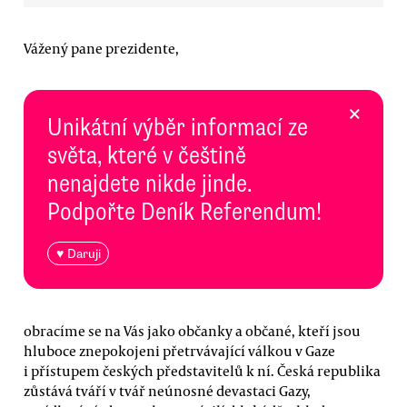
Vážený pane prezidente,
×
Unikátní výběr informací ze
světa, které v češtině
nenajdete nikde jinde.
Podpořte Deník Referendum!
♥ Daruji
obracíme se na Vás jako občanky a občané, kteří jsou
hluboce znepokojeni přetrvávající válkou v Gaze
i přístupem českých představitelů k ní. Česká republika
zůstává tváří v tvář neúnosné devastaci Gazy,