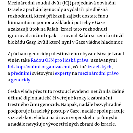
Mezinárodní soudní dvůr (ICJ) projednává obvinění
Izraele z páchání genocidy a vydal tři předběžná
rozhodnutí, která přikazují zajistit dostatečnou
humanitární pomoc a základní potřeby v Gaze
a zakazují útok na Rafah. Izrael tato rozhodnutí
ignoroval a učinil opak — srovnal Rafah se zemí a utužil
blokádu Gazy, kvůli které nyní v Gaze vládne hladomor.
Z páchání genocidy palestinského obyvatelstva je Izrael
viněn také
Radou OSN pro lidská práva
, uznávanými
lidskoprávními organizacemi
, včetně
izraelských
,
a
předními
světovými
experty
na
mezinárodní právo
a
genocidy
.
Česká vláda přes tuto rostoucí evidenci neučinila žádné
účinné diplomatické či veřejné kroky k zabránění
trestného činu genocidy. Naopak, nadále bezvýhradně
podporuje izraelský postup v Gaze, nadále spolupracuje
s izraelskou vládou na úrovni vojenského průmyslu
a nadále navyšuje vývoz střelných zbraní do Izraele.