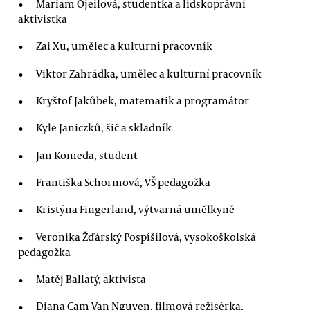
Mariam Ojeilová, studentka a lidskoprávní
aktivistka
Zai Xu, umělec a kulturní pracovník
Viktor Zahrádka, umělec a kulturní pracovník
Kryštof Jakůbek, matematik a programátor
Kyle Janiczků, šič a skladník
Jan Komeda, student
Františka Schormová, VŠ pedagožka
Kristýna Fingerland, výtvarná umělkyně
Veronika Žďárský Pospíšilová, vysokoškolská
pedagožka
Matěj Ballatý, aktivista
Diana Cam Van Nguyen, filmová režisérka,