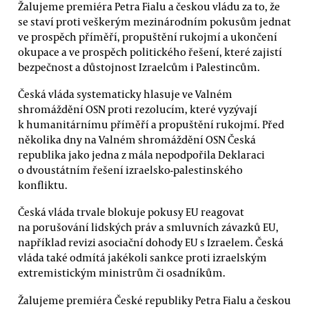
Žalujeme premiéra Petra Fialu a českou vládu za to, že
se staví proti veškerým mezinárodním pokusům jednat
ve prospěch příměří, propuštění rukojmí a ukončení
okupace a ve prospěch politického řešení, které zajistí
bezpečnost a důstojnost Izraelcům i Palestincům.
Česká vláda systematicky hlasuje ve Valném
shromáždění OSN proti rezolucím, které vyzývají
k humanitárnímu příměří a propuštění rukojmí. Před
několika dny na Valném shromáždění OSN Česká
republika jako jedna z mála nepodpořila Deklaraci
o dvoustátním řešení izraelsko-palestinského
konfliktu.
Česká vláda trvale blokuje pokusy EU reagovat
na porušování lidských práv a smluvních závazků EU,
například revizi asociační dohody EU s Izraelem. Česká
vláda také odmítá jakékoli sankce proti izraelským
extremistickým ministrům či osadníkům.
Žalujeme premiéra České republiky Petra Fialu a českou