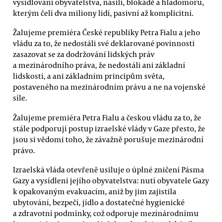
vysídlování obyvatelstva, násilí, blokádě a hladomoru,
kterým čelí dva miliony lidí, pasivní až komplicitní.
Žalujeme premiéra České republiky Petra Fialu a jeho
vládu za to, že nedostáli své deklarované povinnosti
zasazovat se za dodržování lidských práv
a mezinárodního práva, že nedostáli ani základní
lidskosti, a ani základním principům světa,
postaveného na mezinárodním právu a ne na vojenské
síle.
Žalujeme premiéra Petra Fialu a českou vládu za to, že
stále podporují postup izraelské vlády v Gaze přesto, že
jsou si vědomi toho, že závažně porušuje mezinárodní
právo.
Izraelská vláda otevřeně usiluje o úplné zničení Pásma
Gazy a vysídlení jejího obyvatelstva: nutí obyvatele Gazy
k opakovaným evakuacím, aniž by jim zajistila
ubytování, bezpečí, jídlo a dostatečné hygienické
a zdravotní podmínky, což odporuje mezinárodnímu