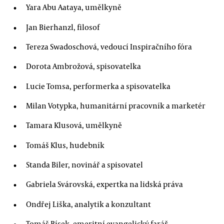
Yara Abu Aataya, umělkyně
Jan Bierhanzl, filosof
Tereza Swadoschová, vedoucí Inspiračního fóra
Dorota Ambrožová, spisovatelka
Lucie Tomsa, performerka a spisovatelka
Milan Votypka, humanitární pracovník a marketér
Tamara Klusová, umělkyně
Tomáš Klus, hudebník
Standa Biler, novinář a spisovatel
Gabriela Svárovská, expertka na lidská práva
Ondřej Liška, analytik a konzultant
Tomáš Bísek, emeritní evangelický farář