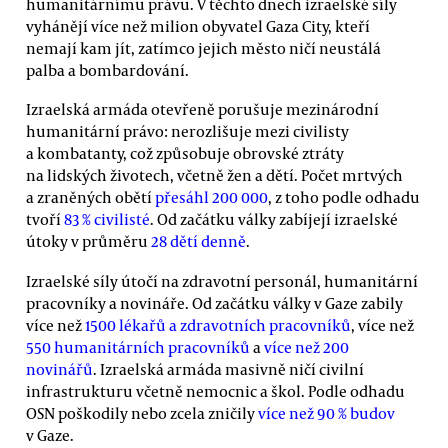
humanitárnímu právu. V těchto dnech izraelské síly
vyhánějí více než milion obyvatel Gaza City, kteří
nemají kam jít, zatímco jejich město ničí neustálá
palba a bombardování.
Izraelská armáda otevřeně porušuje mezinárodní
humanitární právo: nerozlišuje mezi civilisty
a kombatanty, což způsobuje obrovské ztráty
na lidských životech, včetně žen a dětí. Počet mrtvých
a zraněných obětí
přesáhl 200 000
, z toho podle odhadu
tvoří
83 % civilisté
. Od začátku války zabíjejí izraelské
útoky v průměru
28 dětí denně
.
Izraelské síly útočí na zdravotní personál, humanitární
pracovníky a novináře. Od začátku války v Gaze zabily
více než
1500 lékařů a zdravotních pracovníků
, více než
550 humanitárních pracovníků
a
více než 200
novinářů
. Izraelská armáda masivně ničí civilní
infrastrukturu včetně nemocnic a škol. Podle odhadu
OSN poškodily nebo zcela zničily
více než 90 % budov
v Gaze.