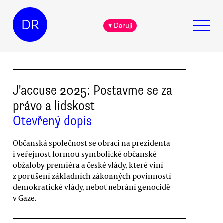
DR
♥ Daruji
J'accuse 2025: Postavme se za
právo a lidskost
Otevřený dopis
Občanská společnost se obrací na prezidenta
i veřejnost formou symbolické občanské
obžaloby premiéra a české vlády, které viní
z porušení základních zákonných povinností
demokratické vlády, neboť nebrání genocidě
v Gaze.