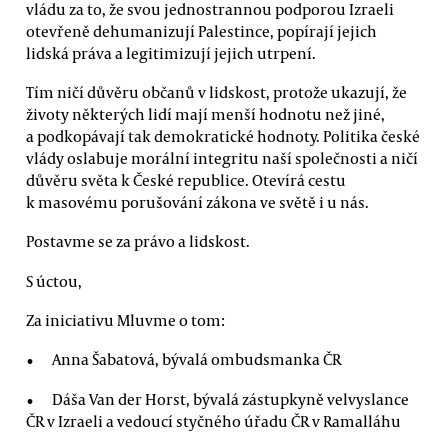
vládu za to, že svou jednostrannou podporou Izraeli
otevřeně dehumanizují Palestince, popírají jejich
lidská práva a legitimizují jejich utrpení.
Tím ničí důvěru občanů v lidskost, protože ukazují, že
životy některých lidí mají menší hodnotu než jiné,
a podkopávají tak demokratické hodnoty. Politika české
vlády oslabuje morální integritu naší společnosti a ničí
důvěru světa k České republice. Otevírá cestu
k masovému porušování zákona ve světě i u nás.
Postavme se za právo a lidskost.
S úctou,
Za iniciativu Mluvme o tom:
Anna Šabatová, bývalá ombudsmanka ČR
Dáša Van der Horst, bývalá zástupkyně velvyslance
ČR v Izraeli a vedoucí styčného úřadu ČR v Ramalláhu