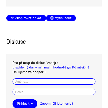
Zkopírovat odkaz
Vytisknout
Diskuse
Pro přístup do diskusí zadejte
pravidelný dar v minimální hodnotě 50 Kč měsíčně
Děkujeme za podporu.
Přihlásit →
Zapomněli jste heslo?