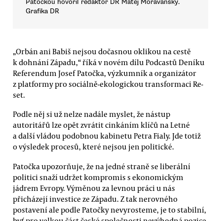
Patočkou hovořil redaktor DR Matěj Moravanský.
Grafika DR
„Orbán ani Babiš nejsou dočasnou oklikou na cestě
k dohnání Západu,“ říká v novém dílu Podcastů Deníku
Referendum Josef Patočka, výzkumník a organizátor
z platformy pro sociálně-ekologickou transformaci Re-
set.
Podle něj si už nelze nadále myslet, že nástup
autoritářů lze opět zvrátit cinkáním klíčů na Letné
a další vládou podobnou kabinetu Petra Fialy. Jde totiž
o výsledek procesů, které nejsou jen politické.
Patočka upozorňuje, že na jedné straně se liberální
politici snaží udržet kompromis s ekonomickým
jádrem Evropy. Výměnou za levnou práci u nás
přicházejí investice ze Západu. Z tak nerovného
postavení ale podle Patočky nevyrosteme, je to stabilní,
byť pro velkou část české společnosti nevýhodná pozice.