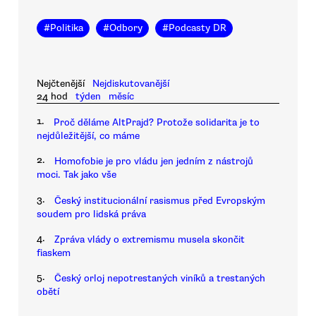
#
Politika
#
Odbory
#
Podcasty DR
Nejčtenější
Nejdiskutovanější
24 hod
týden
měsíc
1.
Proč děláme AltPrajd? Protože solidarita je to
nejdůležitější, co máme
2.
Homofobie je pro vládu jen jedním z nástrojů
moci. Tak jako vše
3.
Český institucionální rasismus před Evropským
soudem pro lidská práva
4.
Zpráva vlády o extremismu musela skončit
fiaskem
5.
Český orloj nepotrestaných viníků a trestaných
obětí