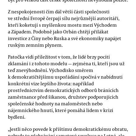
Z nespokojenosti čím dál větší části společnosti
ve střední Evropě čerpají sílu nejrůznější autoritáři,
kteří koketují s myšlenkou mostu mezi Východem
a Západem. Podobně jako Orbán chtějí přilákat
investice z Číny nebo Ruska a své ekonomiky napájet
ruským zemním plynem.
Patočka vidí příležitost v tom, že lidé brzy pocítí
zklamání i z tohoto modelu — zejména ti, kteří jsou už
teď znevýhodnění. Východisko směrem
k demokratičtějšímu uspořádání spočívá v nabídnutí
konkrétní vize lepšího života: například
prostřednictvím demokratických odborů bránících
zaměstnance před šikanou, družstev podporujících
společenské hodnoty na maloměstech nebo
nájemnického hnutí, které pomáhá lidem v krizi
bydlení.
„Jestli něco povede k příštímu demokratickému obratu,
nebude to přehrávání sametové revoluce na Letné, ale