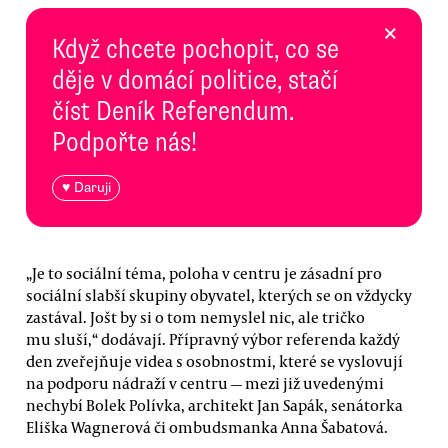
×
Když chcete pochopit, co se
děje v domácí politice, stačí
číst Deník Referendum.
Podpořte nás!
♥ Daruji
„Je to sociální téma, poloha v centru je zásadní pro
sociální slabší skupiny obyvatel, kterých se on vždycky
zastával. Jošt by si o tom nemyslel nic, ale tričko
mu sluší,“ dodávají. Přípravný výbor referenda každý
den zveřejňuje videa s osobnostmi, které se vyslovují
na podporu nádraží v centru — mezi již uvedenými
nechybí Bolek Polívka, architekt Jan Sapák, senátorka
Eliška Wagnerová či ombudsmanka Anna Šabatová.