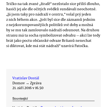
Tričko na tak zvané „žirafě“ nezůstalo sice příliš dlouho,
hasiči jej ale dle očitých svědků sundávali neochotně.
„Já jsem taky pro nádraží v centru,“ volal prý jeden
z nich během akce. „Jošt byl sice dle záznamů jedním
z nejzkorumpovanějších politiků své doby a možná
by se mu tak zamlouvalo nádraží odsunout. Na druhou
stranu má ta socha symbolizovat odvahu — akci lze tedy
brát jako poctu občanské odvaze Brňanů nenechat
si diktovat, kde má stát nádraží“ uzavírá Patočka.
Vratislav Dostál
Domov
→
Zpráva
21. září 2016 v 16.50
Související