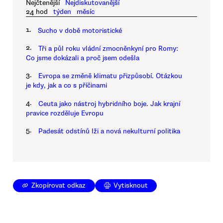
Nejčtenější
Nejdiskutovanější
24 hod
týden
měsíc
1.
Sucho v době motoristické
2.
Tři a půl roku vládní zmocněnkyní pro Romy:
Co jsme dokázali a proč jsem odešla
3.
Evropa se změně klimatu přizpůsobí. Otázkou
je kdy, jak a co s příčinami
4.
Ceuta jako nástroj hybridního boje. Jak krajní
pravice rozděluje Evropu
5.
Padesát odstínů lži a nová nekulturní politika
Zkopírovat odkaz
Vytisknout