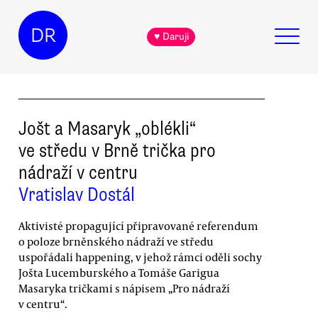
DR
♥ Daruji
Jošt a Masaryk „oblékli“
ve středu v Brně trička pro
nádraží v centru
Vratislav Dostál
Aktivisté propagující připravované referendum
o poloze brněnského nádraží ve středu
uspořádali happening, v jehož rámci oděli sochy
Jošta Lucemburského a Tomáše Garigua
Masaryka tričkami s nápisem „Pro nádraží
v centru“.