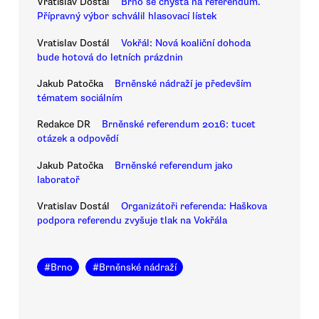
Vratislav Dostál
Brno se chystá na referendum.
Přípravný výbor schválil hlasovací lístek
Vratislav Dostál
Vokřál: Nová koaliční dohoda
bude hotová do letních prázdnin
Jakub Patočka
Brněnské nádraží je především
tématem sociálním
Redakce DR
Brněnské referendum 2016: tucet
otázek a odpovědí
Jakub Patočka
Brněnské referendum jako
laboratoř
Vratislav Dostál
Organizátoři referenda: Haškova
podpora referendu zvyšuje tlak na Vokřála
#
Brno
#
Brněnské nádraží