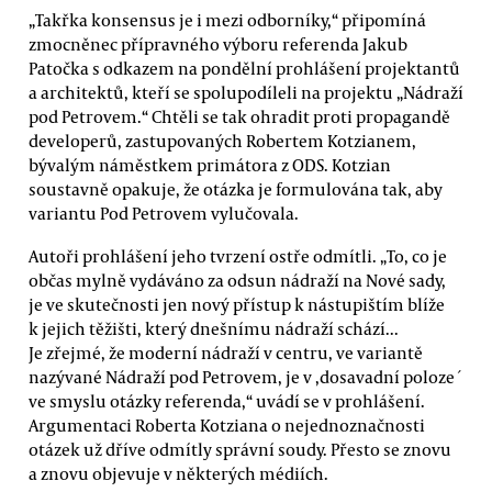
„Takřka konsensus je i mezi odborníky,“ připomíná
zmocněnec přípravného výboru referenda Jakub
Patočka s odkazem na pondělní prohlášení projektantů
a architektů, kteří se spolupodíleli na projektu „Nádraží
pod Petrovem.“ Chtěli se tak ohradit proti propagandě
developerů, zastupovaných Robertem Kotzianem,
bývalým náměstkem primátora z ODS. Kotzian
soustavně opakuje, že otázka je formulována tak, aby
variantu Pod Petrovem vylučovala.
Autoři prohlášení jeho tvrzení ostře odmítli. „To, co je
občas mylně vydáváno za odsun nádraží na Nové sady,
je ve skutečnosti jen nový přístup k nástupištím blíže
k jejich těžišti, který dnešnímu nádraží schází...
Je zřejmé, že moderní nádraží v centru, ve variantě
nazývané Nádraží pod Petrovem, je v ,dosavadní poloze´
ve smyslu otázky referenda,“ uvádí se v prohlášení.
Argumentaci Roberta Kotziana o nejednoznačnosti
otázek už dříve odmítly správní soudy. Přesto se znovu
a znovu objevuje v některých médiích.