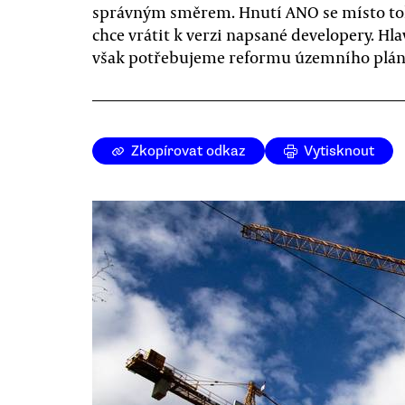
správným směrem. Hnutí ANO se místo t
chce vrátit k verzi napsané developery. Hl
však potřebujeme reformu územního plán
Zkopírovat odkaz
Vytisknout