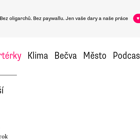
Bez oligarchů. Bez paywallu.
Jen vaše dary a naše práce
♥
rtérky
Klima
Bečva
Město
Podcas
í
krok