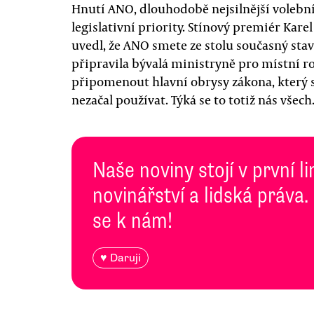
Hnutí ANO, dlouhodobě nejsilnější volební 
legislativní priority. Stínový premiér Kare
uvedl, že ANO smete ze stolu současný stave
připravila bývalá ministryně pro místní ro
připomenout hlavní obrysy zákona, který 
nezačal používat. Týká se to totiž nás všech
Naše noviny stojí v první l
novinářství a lidská práva.
se k nám!
♥ Daruji