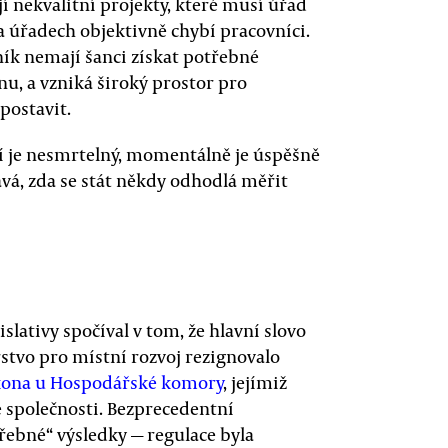
jí nekvalitní projekty, které musí úřad
a úřadech objektivně chybí pracovníci.
ník nemají šanci získat potřebné
u, a vzniká široký prostor pro
 postavit.
 je nesmrtelný, momentálně je úspěšně
ává, zda se stát někdy odhodlá měřit
slativy spočíval v tom, že hlavní slovo
stvo pro místní rozvoj rezignovalo
ákona u Hospodářské komory
, jejímiž
 společnosti. Bezprecedentní
třebné“ výsledky — regulace byla