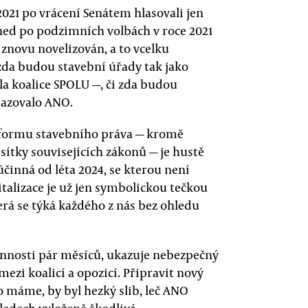
2021 po vrácení Senátem hlasovali jen
ned po podzimních volbách v roce 2021
 znovu novelizován, a to vcelku
 zda budou stavební úřady tak jako
a koalice SPOLU —, či zda budou
sazovalo ANO.
eformu stavebního práva — kromě
sítky souvisejících zákonů — je hustě
činná od léta 2024, se kterou není
talizace je už jen symbolickou tečkou
á se týká každého z nás bez ohledu
činnosti pár měsíců, ukazuje nebezpečný
ezi koalicí a opozicí. Připravit nový
co máme, by byl hezký slib, leč ANO