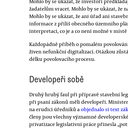
Mohlo by se ukázat, že investoři předkláda
žadatelům vracet. Mohlo by se ukázat, že n
Mohlo by se ukázat, že ani úřad ani staveb
informace z příliš obecného územního plán
interpretaci, co je a co není možné v místě
Každopádně příběh o pomalém povolování
živen nefunkční digitalizací. Otázkou zůst
délku povolovacího procesu.
Developeři sobě
Druhý hrubý faul při přípravě stavební legi
při psaní zákonů měli developeři. Minister
na erudici úředníků a
objednalo si text z
členy jsou všechny významné developerské
privatizace legislativní práce přinesla „po