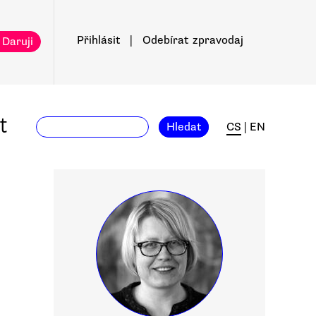
Přihlásit
|
Odebírat
zpravodaj
 Daruji
t
Hledat
CS
|
EN