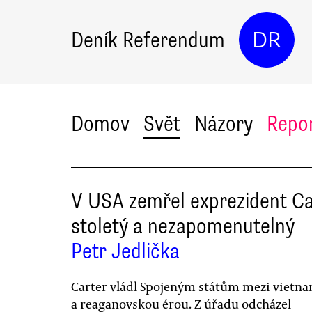
Deník Referendum
DR
Domov
Svět
Názory
Repo
V USA zemřel exprezident Ca
stoletý a nezapomenutelný
Petr Jedlička
Carter vládl Spojeným státům mezi vietn
a reaganovskou érou. Z úřadu odcházel