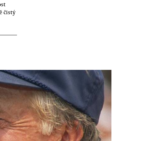
ost
 čistý