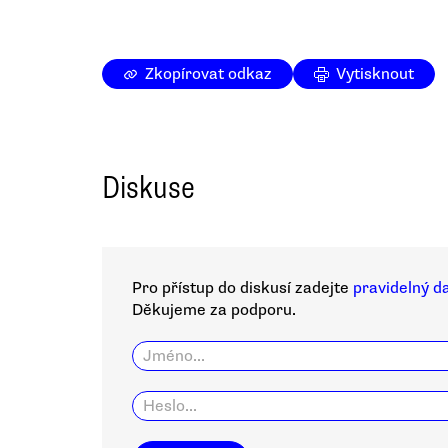
Zkopírovat odkaz
Vytisknout
Diskuse
Pro přístup do diskusí zadejte
pravidelný d
Děkujeme za podporu.