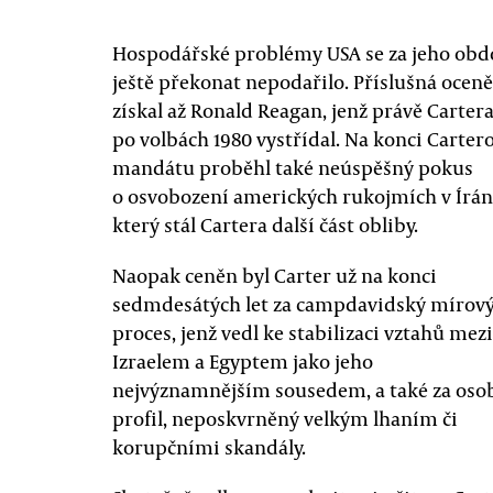
Hospodářské problémy USA se za jeho obd
ještě překonat nepodařilo. Příslušná ocen
získal až Ronald Reagan, jenž právě Carter
po volbách 1980 vystřídal. Na konci Carter
mandátu proběhl také neúspěšný pokus
o osvobození amerických rukojmích v Írán
který stál Cartera další část obliby.
Naopak ceněn byl Carter už na konci
sedmdesátých let za campdavidský mírov
proces, jenž vedl ke stabilizaci vztahů mezi
Izraelem a Egyptem jako jeho
nejvýznamnějším sousedem, a také za oso
profil, neposkvrněný velkým lhaním či
korupčními skandály.