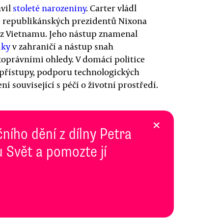
avil
stoleté narozeniny
. Carter vládl
ře republikánských prezidentů Nixona
A z Vietnamu. Jeho nástup znamenal
iky
v zahraničí a nástup snah
koprávními ohledy. V domácí politice
 přístupy, podporu technologických
ní související s péčí o životní prostředí.
×
ního dění z dílny Petra
 Svět a pomozte jí