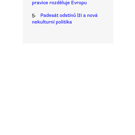
pravice rozděluje Evropu
5.
Padesát odstínů lži a nová
nekulturní politika