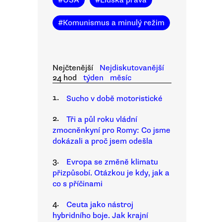
#
USA
#
Lidská práva
#
Komunismus a minulý režim
Nejčtenější
Nejdiskutovanější
24 hod
týden
měsíc
1.
Sucho v době motoristické
2.
Tři a půl roku vládní
zmocněnkyní pro Romy: Co jsme
dokázali a proč jsem odešla
3.
Evropa se změně klimatu
přizpůsobí. Otázkou je kdy, jak a
co s příčinami
4.
Ceuta jako nástroj
hybridního boje. Jak krajní