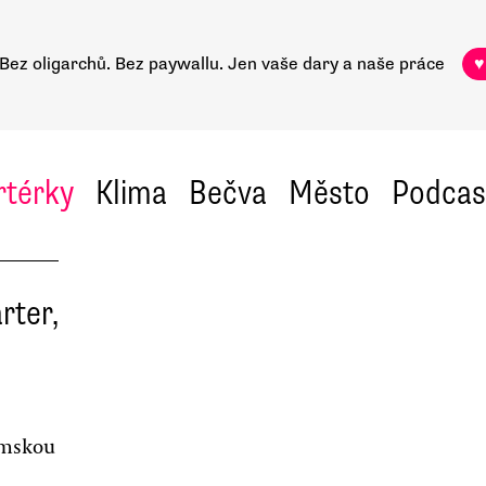
Bez oligarchů. Bez paywallu.
Jen vaše dary a naše práce
♥
rtérky
Klima
Bečva
Město
Podcas
rter,
amskou