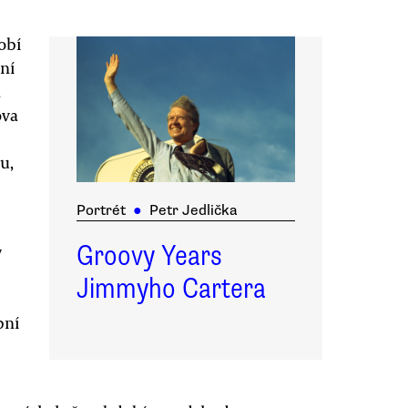
obí
ění
a
ova
u,
Portrét
●
Petr Jedlička
Groovy Years
ý
Jimmyho Cartera
bní