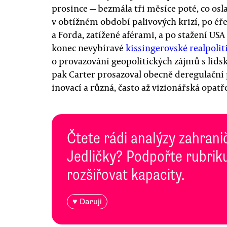
prosince — bezmála tři měsíce poté, co osl
v obtížném období palivových krizí, po é
a Forda, zatížené aférami, a po stažení US
konec nevybíravé
kissingerovské realpolit
o provazování geopolitických zájmů s lids
pak Carter prosazoval obecně deregulační
inovací a různá, často až vizionářská opatře
Čtete rádi analýzy zahranič
Jedličky? Podpořte rubriku
rozšiřovat kapacity.
♥ Daruji