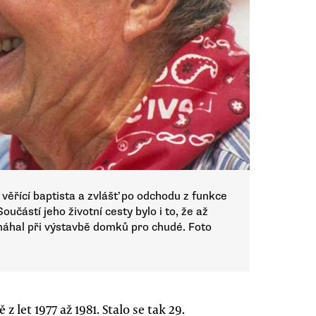
věřící baptista a zvlášť po odchodu z funkce
oučástí jeho životní cesty bylo i to, že až
hal při výstavbě domků pro chudé. Foto
let 1977 až 1981. Stalo se tak 29.