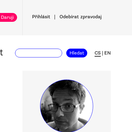
Přihlásit
|
Odebírat
zpravodaj
 Daruji
t
Hledat
CS
|
EN