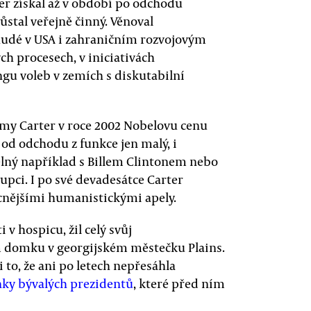
er získal až v období po odchodu
ůstal veřejně činný. Věnoval
udé v USA i zahraničním rozvojovým
h procesech, v iniciativách
gu voleb v zemích s diskutabilní
mmy Carter v roce 2002 Nobelovu cenu
 od odchodu z funkce jen malý, i
elný například s Billem Clintonem nebo
ci. I po své devadesátce Carter
ecnějšími humanistickými apely.
i v hospicu, žil celý svůj
 domku v georgijském městečku Plains.
to, že ani po letech nepřesáhla
ky bývalých prezidentů
, které před ním