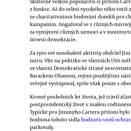
Skutečně velkou popularitu si přitom Cart
z funkce. Až do velmi vysokého věku totiž z
se charitativnímu budování domků pro ch
kampaním. Angažoval se v různých mírovýc
za vymýcení různých nemocí a v monitorin
úrovní demokracie.
Za tyto své mnohaleté aktivity obdržel Ji
míru. Vliv na politiku ve vlastních USA měl
ve vlastní Demokratické straně nesrovnat
Barackem Obamou, svými pozdějšími nástup
veřejně vystupoval, spíše však pouze s ob
Kromě posledních let života, jež trávil zčást
postprezidentský život v malém rodinném
Typické pro Jimmyho Cartera přitom bylo i 
hodnota tohoto sídla
hodnotu vozů ochran
parkovaly.