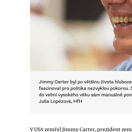
Jimmy Carter byl po většinu života hluboce 
fascinoval pro politika nezvyklou pokorou. S
do velmi vysokého věku sám manuálně pomá
Julia Lopézová, HfH
V USA zemřel Jimmy Carter, prezident země z 