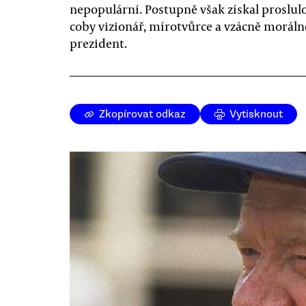
nepopulární. Postupně však získal proslul
coby vizionář, mírotvůrce a vzácně morálně
prezident.
Zkopírovat odkaz
Vytisknout