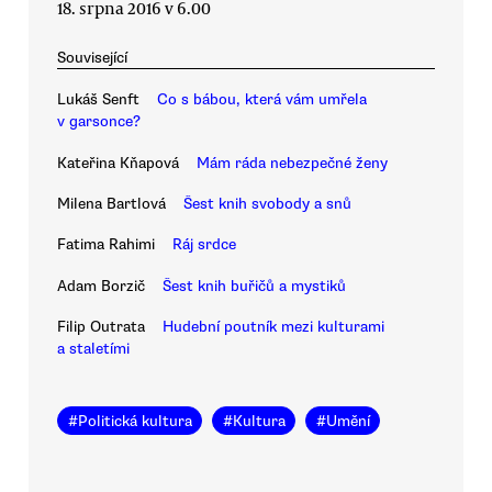
18. srpna 2016 v 6.00
Související
Lukáš Senft
Co s bábou, která vám umřela
v garsonce?
Kateřina Kňapová
Mám ráda nebezpečné ženy
Milena Bartlová
Šest knih svobody a snů
Fatima Rahimi
Ráj srdce
Adam Borzič
Šest knih buřičů a mystiků
Filip Outrata
Hudební poutník mezi kulturami
a staletími
#
Politická kultura
#
Kultura
#
Umění