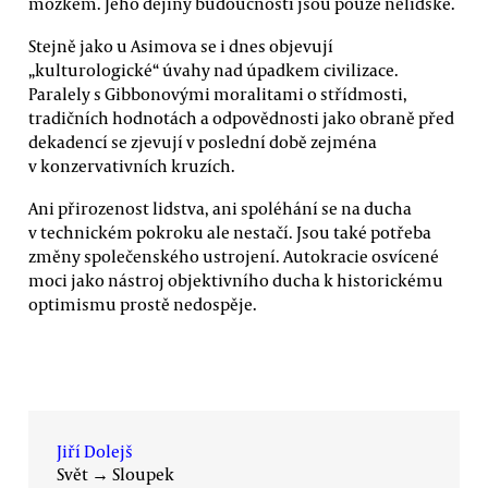
mozkem. Jeho dějiny budoucnosti jsou pouze nelidské.
Stejně jako u Asimova se i dnes objevují
„kulturologické“ úvahy nad úpadkem civilizace.
Paralely s Gibbonovými moralitami o střídmosti,
tradičních hodnotách a odpovědnosti jako obraně před
dekadencí se zjevují v poslední době zejména
v konzervativních kruzích.
Ani přirozenost lidstva, ani spoléhání se na ducha
v technickém pokroku ale nestačí. Jsou také potřeba
změny společenského ustrojení. Autokracie osvícené
moci jako nástroj objektivního ducha k historickému
optimismu prostě nedospěje.
Jiří Dolejš
Svět
→
Sloupek