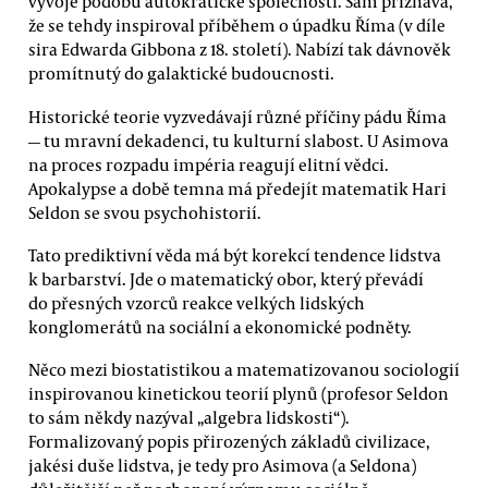
vývoje podobu autokratické společnosti. Sám přiznává,
že se tehdy inspiroval příběhem o úpadku Říma (v díle
sira Edwarda Gibbona z 18. století). Nabízí tak dávnověk
promítnutý do galaktické budoucnosti.
Historické teorie vyzvedávají různé příčiny pádu Říma
— tu mravní dekadenci, tu kulturní slabost. U Asimova
na proces rozpadu impéria reagují elitní vědci.
Apokalypse a době temna má předejít matematik Hari
Seldon se svou psychohistorií.
Tato prediktivní věda má být korekcí tendence lidstva
k barbarství. Jde o matematický obor, který převádí
do přesných vzorců reakce velkých lidských
konglomerátů na sociální a ekonomické podněty.
Něco mezi biostatistikou a matematizovanou sociologií
inspirovanou kinetickou teorií plynů (profesor Seldon
to sám někdy nazýval „algebra lidskosti“).
Formalizovaný popis přirozených základů civilizace,
jakési duše lidstva, je tedy pro Asimova (a Seldona)