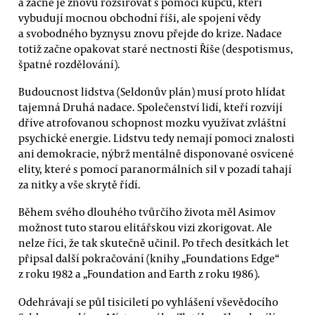
a začne je znovu rozšiřovat s pomocí kupců, kteří
vybudují mocnou obchodní říši, ale spojení vědy
a svobodného byznysu znovu přejde do krize. Nadace
totiž začne opakovat staré nectnosti Říše (despotismus,
špatné rozdělování).
Budoucnost lidstva (Seldonův plán) musí proto hlídat
tajemná Druhá nadace. Společenství lidí, kteří rozvíjí
dříve atrofovanou schopnost mozku využívat zvláštní
psychické energie. Lidstvu tedy nemají pomoci znalosti
ani demokracie, nýbrž mentálně disponované osvícené
elity, které s pomocí paranormálních sil v pozadí tahají
za nitky a vše skrytě řídí.
Během svého dlouhého tvůrčího života měl Asimov
možnost tuto starou elitářskou vizi zkorigovat. Ale
nelze říci, že tak skutečně učinil. Po třech desítkách let
připsal další pokračování (knihy „Foundations Edge“
z roku 1982 a „Foundation and Earth z roku 1986).
Odehrávají se půl tisíciletí po vyhlášení vševědocího