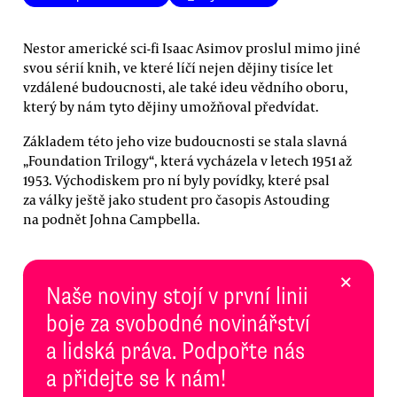
Nestor americké sci-fi Isaac Asimov proslul mimo jiné
svou sérií knih, ve které líčí nejen dějiny tisíce let
vzdálené budoucnosti, ale také ideu vědního oboru,
který by nám tyto dějiny umožňoval předvídat.
Základem této jeho vize budoucnosti se stala slavná
„Foundation Trilogy“, která vycházela v letech 1951 až
1953. Východiskem pro ní byly povídky, které psal
za války ještě jako student pro časopis Astouding
na podnět Johna Campbella.
×
Naše noviny stojí v první linii
boje za svobodné novinářství
a lidská práva. Podpořte nás
a přidejte se k nám!