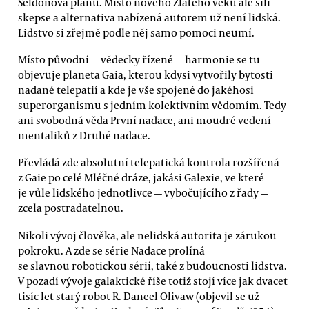
Seldonova plánu. Místo nového Zlatého věku ale sílí
skepse a alternativa nabízená autorem už není lidská.
Lidstvo si zřejmě podle něj samo pomoci neumí.
Místo původní — vědecky řízené — harmonie se tu
objevuje planeta Gaia, kterou kdysi vytvořily bytosti
nadané telepatií a kde je vše spojené do jakéhosi
superorganismu s jedním kolektivním vědomím. Tedy
ani svobodná věda První nadace, ani moudré vedení
mentaliků z Druhé nadace.
Převládá zde absolutní telepatická kontrola rozšířená
z Gaie po celé Mléčné dráze, jakási Galexie, ve které
je vůle lidského jednotlivce — vybočujícího z řady —
zcela postradatelnou.
Nikoli vývoj člověka, ale nelidská autorita je zárukou
pokroku. A zde se série Nadace prolíná
se slavnou robotickou sérií, také z budoucnosti lidstva.
V pozadí vývoje galaktické říše totiž stojí více jak dvacet
tisíc let starý robot R. Daneel Olivaw (objevil se už