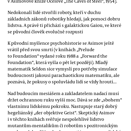
v Asimovově knize Ocelové „The Caves of Steel“, 1954).
Nedokonalí lidé stvořili roboty, kteří v duchu
základních zákonů robotiky hledají, jak pomoci dobru
lidstva. A právě ti přichází s galaktickou Gaiou, ve které
se původní člověk evolučně rozpustí
K původní myšlence psychohistorie se Asimov ještě
vrátil před svou smrtí (v knihách „Prelude
to Foundation“ vydané roku 1988 a „Forward the
Foundation“, která vyšla o pět let později). Mladý
matematik Seldon sice vymyslí pro potřeby simulace
budoucnosti jakousi parachaotickou matematiku, ale
poznává, že pokusy o spoluvládu lidí se vždy hroutí...
Nad budoucím mesiášem a zakladatelem nadací musí
držet ochrannou ruku vyšší moc. Dává se zde „sbohem“
vlastnímu lidskému pokroku. Nastupuje starý dobrý
hegeliánský „der objektive Geist“. Skeptický Asimov
i v těchto knihách svěřuje nespolehlivé lidstvo
mutantům-mentalikům či robotům s pozitronickým