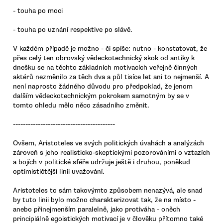
- touha po moci
- touha po uznání respektive po slávě.
V každém případě je možno - či spíše: nutno - konstatovat, že
přes celý ten obrovský vědeckotechnický skok od antiky k
dnešku se na těchto základních motivacích veřejně činných
aktérů nezměnilo za těch dva a půl tisíce let ani to nejmenší. A
není naprosto žádného důvodu pro předpoklad, že jenom
dalším vědeckotechnickým pokrokem samotným by se v
tomto ohledu mělo něco zásadního změnit.
-----------------------------------------
Ovšem, Aristoteles ve svých politických úvahách a analýzách
zároveň s jeho realisticko-skeptickými pozorováními o vztazích
a bojích v politické sféře udržuje ještě i druhou, poněkud
optimističtější linii uvažování.
Aristoteles to sám takovýmto způsobem nenazývá, ale snad
by tuto linii bylo možno charakterizovat tak, že na místo -
anebo přinejmenším paralelně, jako protiváha - oněch
principiálně egoistických motivací je v člověku přítomno také