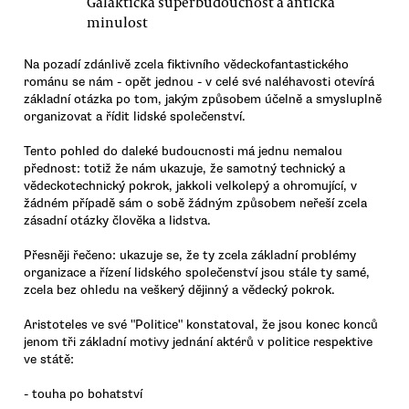
Galaktická superbudoucnost a antická
minulost
Na pozadí zdánlivě zcela fiktivního vědeckofantastického
románu se nám - opět jednou - v celé své naléhavosti otevírá
základní otázka po tom, jakým způsobem účelně a smysluplně
organizovat a řídit lidské společenství.
Tento pohled do daleké budoucnosti má jednu nemalou
přednost: totiž že nám ukazuje, že samotný technický a
vědeckotechnický pokrok, jakkoli velkolepý a ohromující, v
žádném případě sám o sobě žádným způsobem neřeší zcela
zásadní otázky člověka a lidstva.
Přesněji řečeno: ukazuje se, že ty zcela základní problémy
organizace a řízení lidského společenství jsou stále ty samé,
zcela bez ohledu na veškerý dějinný a vědecký pokrok.
Aristoteles ve své "Politice" konstatoval, že jsou konec konců
jenom tři základní motivy jednání aktérů v politice respektive
ve státě:
- touha po bohatství