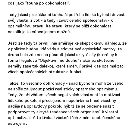
cosi jako "touha po dokonalosti".
Tedy jakási prazákladní touha či potřeba lidské bytosti dovést
svůj vlastní život - a tedy i život celého společenství - k
optimálnímu stavu. Ke stavu, který se blíží dokonalosti,
nakolik je to vůbec jenom možné.
Jestliže tedy ta první linie směřuje ke skeptickému náhledu, že
v politice budou lidé vždy sledovat své egoistické motivy, ta
druhá linie zde nechá působit jakési skryté síly (které by k
tomu Hegelovu "Objektivnímu duchu" nakonec skutečně
neměly zase tak daleko), které směřují právě k té optimalizaci
všech společenských struktur a funkcí.
Takže, to všechno dohromady - snad bychom mohli ze všeho
nejspíše zaujmout pozici realisticky opatrného optimismu.
Tedy, že při vědomí všech negativních vlastností a motivací
lidského pokolení přece jenom nepohřbíme hned všechny
naděje na opravdový pokrok, nýbrž že se budeme snažit
podporovat ty skryté tendence všech organismů k vlastní
optimalizaci. A to třeba i včetně těch změn "společenského
ustrojení".