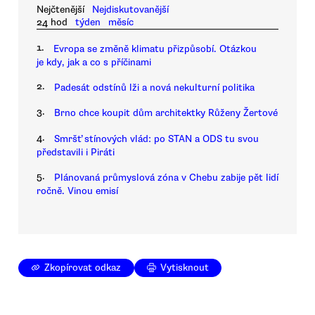
Nejčtenější
Nejdiskutovanější
24 hod
týden
měsíc
1.
Evropa se změně klimatu přizpůsobí. Otázkou
je kdy, jak a co s příčinami
2.
Padesát odstínů lži a nová nekulturní politika
3.
Brno chce koupit dům architektky Růženy Žertové
4.
Smršť stínových vlád: po STAN a ODS tu svou
představili i Piráti
5.
Plánovaná průmyslová zóna v Chebu zabije pět lidí
ročně. Vinou emisí
Zkopírovat odkaz
Vytisknout