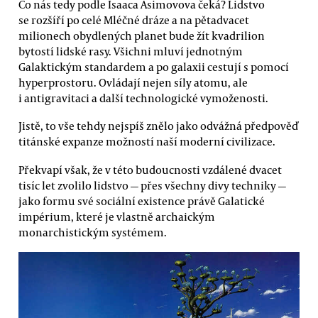
Co nás tedy podle Isaaca Asimovova čeká? Lidstvo
se rozšíří po celé Mléčné dráze a na pětadvacet
milionech obydlených planet bude žít kvadrilion
bytostí lidské rasy. Všichni mluví jednotným
Galaktickým standardem a po galaxii cestují s pomocí
hyperprostoru. Ovládají nejen síly atomu, ale
i antigravitaci a další technologické vymoženosti.
Jistě, to vše tehdy nejspíš znělo jako odvážná předpověď
titánské expanze možností naší moderní civilizace.
Překvapí však, že v této budoucnosti vzdálené dvacet
tisíc let zvolilo lidstvo — přes všechny divy techniky —
jako formu své sociální existence právě Galatické
impérium, které je vlastně archaickým
monarchistickým systémem.