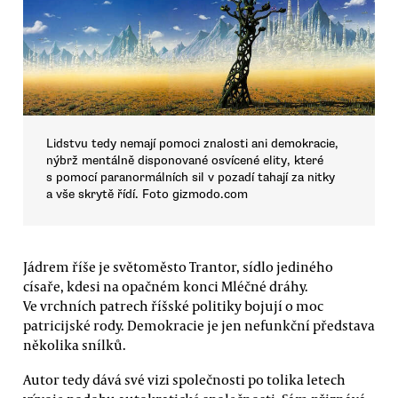
Lidstvu tedy nemají pomoci znalosti ani demokracie,
nýbrž mentálně disponované osvícené elity, které
s pomocí paranormálních sil v pozadí tahají za nitky
a vše skrytě řídí. Foto gizmodo.com
Jádrem říše je světoměsto Trantor, sídlo jediného
císaře, kdesi na opačném konci Mléčné dráhy.
Ve vrchních patrech říšské politiky bojují o moc
patricijské rody. Demokracie je jen nefunkční představa
několika snílků.
Autor tedy dává své vizi společnosti po tolika letech