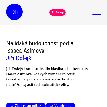
DR
♥ Daruji
Nelidská budoucnost podle
Isaaca Asimova
Jiří Dolejš
Jiří Dolejš komentuje dílo klasika scifi literatury
Isaaca Asimova. Ve svých románech totiž
tematizoval podstatné varování: lidstvo
nemůžou spasit technokratické elity.
Zkopírovat odkaz
Vytisknout