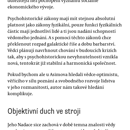
důležitější než pochopení významu sociálně
ekonomického vývoje.
Psychohistorické zákony mají mít stejnou absolutní
platnost jako zákony fyzikální, pouze funkci fyzikálních
částic mají jednotliví lidé a ti jsou nadáni schopností
vědomého jednání. A s pomocí těchto zákonů chce
překlenout rozpad galaktické říše a dobu barbarství.
Vědci plánují navrhnout chování v budoucích krizích
tak, aby s psychohistorickou nevyhnutelností vznikla
nová, tentokrát již stabilní a harmonická společnost.
Pokud bychom ale u Asimova hledali vědce-optimistu,
věřícího v sílu poznání a svobodného rozvoje lidstva
v jeho rozmanitosti, autor nám takové hledání
komplikuje.
Objektivní duch ve stroji
Jeho Nadace sice zachová v době temna znalosti vědy