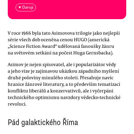
♥ Daruji
V roce 1966 byla tato Asimovova trilogie jako nejlepší
série všech dob oceněna cenou HUGO (americká
„Science Fiction Award“ udělovaná fanoušky žánru
na světovém setkání na počest Huga Gernsbacka).
Asimov je nejen spisovatel, ale i popularizátor vědy
a jeho vize je zajímavou ukázkou západního myšlení
druhé poloviny minulého století. Přesahuje navíc
hranice žánrové literatury, a to především tematizací
konfliktu liberálů a konzervativců, ale i vyčerpání
technického optimismu navzdory vědecko-technické
revoluci.
Pád galaktického Říma