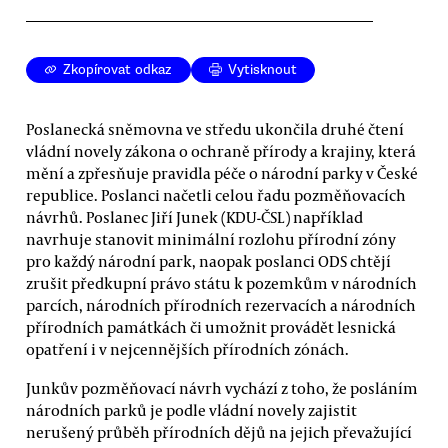
Zkopírovat odkaz
Vytisknout
Poslanecká sněmovna ve středu ukončila druhé čtení
vládní novely zákona o ochraně přírody a krajiny, která
mění a zpřesňuje pravidla péče o národní parky v České
republice. Poslanci načetli celou řadu pozměňovacích
návrhů. Poslanec Jiří Junek (KDU-ČSL) například
navrhuje stanovit minimální rozlohu přírodní zóny
pro každý národní park, naopak poslanci ODS chtějí
zrušit předkupní právo státu k pozemkům v národních
parcích, národních přírodních rezervacích a národních
přírodních památkách či umožnit provádět lesnická
opatření i v nejcennějších přírodních zónách.
Junkův pozměňovací návrh vychází z toho, že posláním
národních parků je podle vládní novely zajistit
nerušený průběh přírodních dějů na jejich převažující