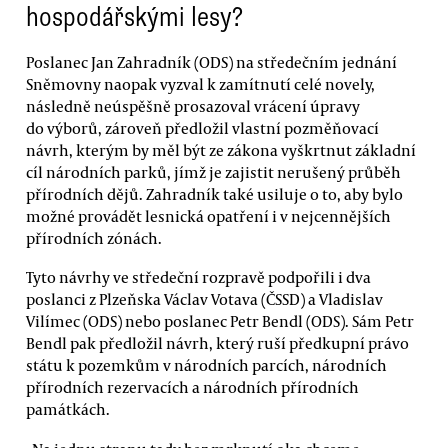
hospodářskými lesy?
Poslanec Jan Zahradník (ODS) na středečním jednání
Sněmovny naopak vyzval k zamítnutí celé novely,
následně neúspěšně prosazoval vrácení úpravy
do výborů, zároveň předložil vlastní pozměňovací
návrh, kterým by měl být ze zákona vyškrtnut základní
cíl národních parků, jímž je zajistit nerušený průběh
přírodních dějů. Zahradník také usiluje o to, aby bylo
možné provádět lesnická opatření i v nejcennějších
přírodních zónách.
Tyto návrhy ve středeční rozpravě podpořili i dva
poslanci z Plzeňska Václav Votava (ČSSD) a Vladislav
Vilímec (ODS) nebo poslanec Petr Bendl (ODS). Sám Petr
Bendl pak předložil návrh, který ruší předkupní právo
státu k pozemkům v národních parcích, národních
přírodních rezervacích a národních přírodních
památkách.