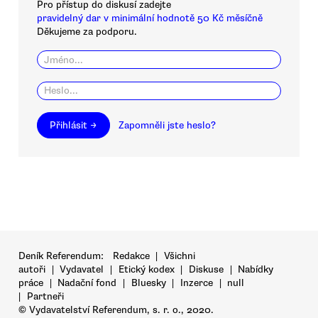
Pro přístup do diskusí zadejte
pravidelný dar v minimální hodnotě 50 Kč měsíčně
Děkujeme za podporu.
Přihlásit →
Zapomněli jste heslo?
Deník Referendum:
Redakce
|
Všichni
autoři
|
Vydavatel
|
Etický kodex
|
Diskuse
|
Nabídky
práce
|
Nadační fond
|
Bluesky
|
Inzerce
|
null
|
Partneři
© Vydavatelství Referendum, s. r. o., 2020.