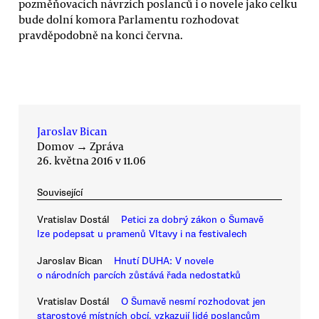
pozměňovacích návrzích poslanců i o novele jako celku
bude dolní komora Parlamentu rozhodovat
pravděpodobně na konci června.
Jaroslav Bican
Domov
→
Zpráva
26. května 2016 v 11.06
Související
Vratislav Dostál
Petici za dobrý zákon o Šumavě
lze podepsat u pramenů Vltavy i na festivalech
Jaroslav Bican
Hnutí DUHA: V novele
o národních parcích zůstává řada nedostatků
Vratislav Dostál
O Šumavě nesmí rozhodovat jen
starostové místních obcí, vzkazují lidé poslancům