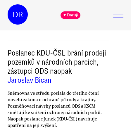
DR
♥ Daruji
Poslanec KDU-ČSL brání prodeji
pozemků v národních parcích,
zástupci ODS naopak
Jaroslav Bican
Sněmovna ve středu poslala do třetího čtení
novelu zákona o ochraně přírody a krajiny.
Pozměňovací návrhy poslanců ODS a KSČM
směřují ke snížení ochrany národních parků.
Naopak poslanec Junek (KDU-ČSL) navrhuje
opatření na její zvýšení.