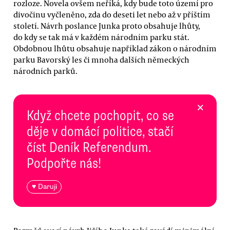
rozloze. Novela ovšem neříká, kdy bude toto území pro
divočinu vyčleněno, zda do deseti let nebo až v příštím
století. Návrh poslance Junka proto obsahuje lhůty,
do kdy se tak má v každém národním parku stát.
Obdobnou lhůtu obsahuje například zákon o národním
parku Bavorský les či mnoha dalších německých
národních parků.
×
Když chcete pochopit, co se
děje v domácí politice, stačí
číst Deník Referendum.
Podpořte nás!
♥ Daruji