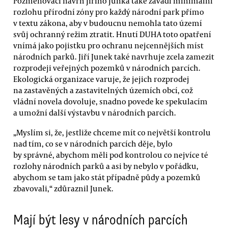
Pozměňovací návrh Jiřího Junka také zavádí minimální
rozlohu přírodní zóny pro každý národní park přímo
v textu zákona, aby v budoucnu nemohla tato území
svůj ochranný režim ztratit. Hnutí DUHA toto opatření
vnímá jako pojistku pro ochranu nejcennějších míst
národních parků. Jiří Junek také navrhuje zcela zamezit
rozprodeji veřejných pozemků v národních parcích.
Ekologická organizace varuje, že jejich rozprodej
na zastavěných a zastavitelných územích obcí, což
vládní novela dovoluje, snadno povede ke spekulacím
a umožní další výstavbu v národních parcích.
„Myslím si, že, jestliže chceme mít co největší kontrolu
nad tím, co se v národních parcích děje, bylo
by správné, abychom měli pod kontrolou co nejvíce té
rozlohy národních parků a asi by nebylo v pořádku,
abychom se tam jako stát případně půdy a pozemků
zbavovali,“ zdůraznil Junek.
Mají být lesy v národních parcích