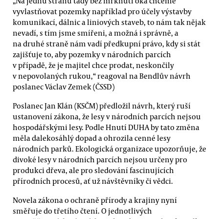
„Na jednu stranu tady bez mrknutí oka chceme
vyvlastňovat pozemky například pro účely výstavby
komunikací, dálnic a liniových staveb, to nám tak nějak
nevadí, s tím jsme smířeni, a možná i správně, a
na druhé straně nám vadí předkupní právo, kdy si stát
zajišťuje to, aby pozemky v národních parcích
v případě, že je majitel chce prodat, neskončily
v nepovolaných rukou,“ reagoval na Bendlův návrh
poslanec Václav Zemek (ČSSD)
Poslanec Jan Klán (KSČM) předložil návrh, který ruší
ustanovení zákona, že lesy v národních parcích nejsou
hospodářskými lesy. Podle Hnutí DUHA by tato změna
měla dalekosáhlý dopad a ohrozila cenné lesy
národních parků. Ekologická organizace upozorňuje, že
divoké lesy v národních parcích nejsou určeny pro
produkci dřeva, ale pro sledování fascinujících
přírodních procesů, ať už návštěvníky či vědci.
Novela zákona o ochraně přírody a krajiny nyní
směřuje do třetího čtení. O jednotlivých