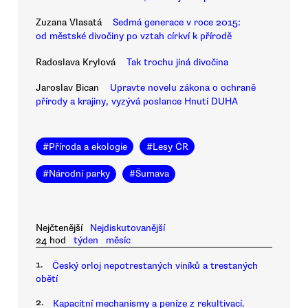
Zuzana Vlasatá
Sedmá generace v roce 2015:
od městské divočiny po vztah církví k přírodě
Radoslava Krylová
Tak trochu jiná divočina
Jaroslav Bican
Upravte novelu zákona o ochraně
přírody a krajiny, vyzývá poslance Hnutí DUHA
#
Příroda a ekologie
#
Lesy ČR
#
Národní parky
#
Šumava
Nejčtenější
Nejdiskutovanější
24 hod
týden
měsíc
1.
Český orloj nepotrestaných viníků a trestaných
obětí
2.
Kapacitní mechanismy a peníze z rekultivací.