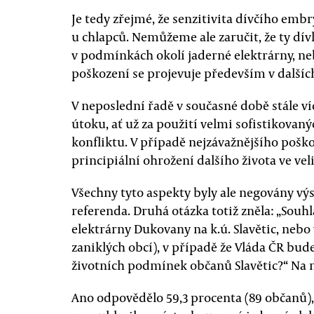
Je tedy zřejmé, že senzitivita dívčího embry
u chlapců. Nemůžeme ale zaručit, že ty dívky
v podmínkách okolí jaderné elektrárny, n
poškození se projevuje především v dalšíc
V neposlední řadě v současné době stále ví
útoku, ať už za použití velmi sofistikovan
konfliktu. V případě nejzávažnějšího pošk
principiální ohrožení dalšího života ve vel
Všechny tyto aspekty byly ale negovány vý
referenda. Druhá otázka totiž zněla: „Souh
elektrárny Dukovany na k.ú. Slavětic, nebo 
zaniklých obcí), v případě že Vláda ČR bu
životních podmínek občanů Slavětic?“ Na n
Ano odpovědělo 59,3 procenta (89 občanů),