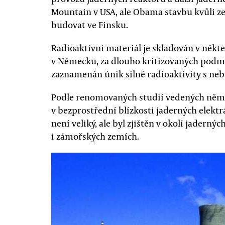
Mountain v USA, ale Obama stavbu kvůli zem
budovat ve Finsku.
Radioaktivní materiál je skladován v někte
v Německu, za dlouho kritizovaných podmín
zaznamenán únik silné radioaktivity s ne
Podle renomovaných studií vedených němec
v bezprostřední blízkosti jaderných elektrá
není veliký, ale byl zjištěn v okolí jadern
i zámořských zemích.