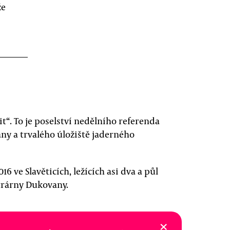
že
t“. To je poselství nedělního referenda
ny a trvalého úložiště jaderného
 ve Slavěticích, ležících asi dva a půl
trárny Dukovany.
×