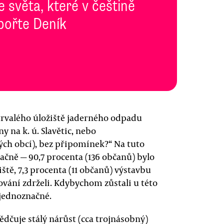
e světa, které v češtině
pořte Deník
 trvalého úložiště jaderného odpadu
 na k. ú. Slavětic, nebo
lých obcí), bez připomínek?“ Na tuto
ačně — 90,7 procenta (136 občanů) bylo
ště, 7,3 procenta (11 občanů) výstavbu
sování zdrželi. Kdybychom zůstali u této
 jednoznačné.
vědčuje stálý nárůst (cca trojnásobný)