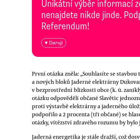
Unikátní výběr informací z
nenajdete nikde jinde. Pod
Referendum!
♥ Daruji
První otázka zněla: „Souhlasíte se stavbou
a nových bloků Jaderné elektrárny Dukovany
v bezprostřední blízkosti obce (k. ú. zanik
otázku odpověděli občané Slavětic jednozn
proti výstavbě elektrárny a jaderného úloži
podpořilo a 2 procenta (tři občané) se hla
otázky, vítězství zdravého rozumu by bylo
Jaderná energetika je stále dražší, což dos