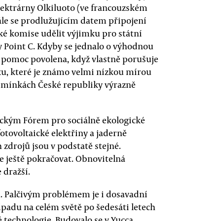
ektrárny Olkiluoto (ve francouzském
ále se prodlužujícím datem připojení
ké komise udělit výjimku pro státní
y Point C. Kdyby se jednalo o výhodnou
í pomoc povolena, když vlastně porušuje
ku, které je známo velmi nízkou mírou
dmínkách České republiky výrazně
ckým Fórem pro sociálně ekologické
otovoltaické elektřiny a jaderně
zdrojů jsou v podstatě stejné.
e ještě pokračovat. Obnovitelná
 dražší.
. Palčivým problémem je i dosavadní
dpadu na celém světě po šedesáti letech
 technologie. Budovalo se v Yucca