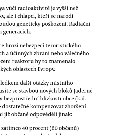
a vůči radioaktivitě je vyšší než
, ale i chlapci, kteří se narodí
ebudou geneticky poškozeni. Radiační
h generacích.
ce hrozí nebezpečí teroristického
ých a účinných zbraní nebo válečného
ození reaktoru by to znamenalo
ikých oblastech Evropy.
sledkem další otázky místního
lasíte se stavbou nových bloků Jaderné
v bezprostřední blízkosti obce (k.ú.
de dostatečně kompenzovat zhoršení
i již občané odpověděli jinak:
 zatímco 40 procent (60 občanů)