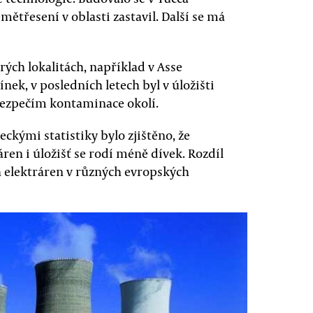
ětřesení v oblasti zastavil. Další se má
rých lokalitách, například v Asse
ek, v posledních letech byl v úložišti
bezpečím kontaminace okolí.
kými statistiky bylo zjištěno, že
ren i úložišť se rodí méně dívek. Rozdíl
ých elektráren v různých evropských