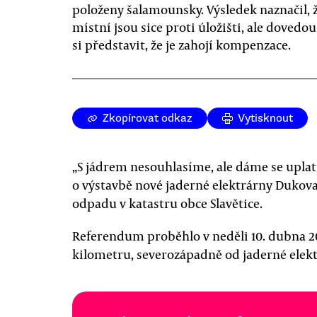
položeny šalamounsky. Výsledek naznačil, 
místní jsou sice proti úložišti, ale dovedou
si představit, že je zahojí kompenzace.
Zkopírovat odkaz
Vytisknout
„S jádrem nesouhlasíme, ale dáme se uplati
o výstavbě nové jaderné elektrárny Dukova
odpadu v katastru obce Slavětice.
Referendum proběhlo v neděli 10. dubna 2016
kilometru, severozápadně od jaderné elek