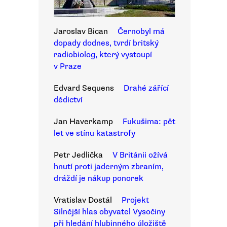
Jaroslav Bican
Černobyl má
dopady dodnes, tvrdí britský
radiobiolog, který vystoupí
v Praze
Edvard Sequens
Drahé zářící
dědictví
Jan Haverkamp
Fukušima: pět
let ve stínu katastrofy
Petr Jedlička
V Británii ožívá
hnutí proti jaderným zbraním,
dráždí je nákup ponorek
Vratislav Dostál
Projekt
Silnější hlas obyvatel Vysočiny
při hledání hlubinného úložiště