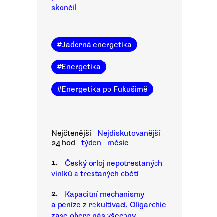
skončil
#
Jaderná energetika
#
Energetika
#
Energetika po Fukušimě
Nejčtenější
Nejdiskutovanější
24 hod
týden
měsíc
1.
Český orloj nepotrestaných
viníků a trestaných obětí
2.
Kapacitní mechanismy
a peníze z rekultivací. Oligarchie
zase obere nás všechny