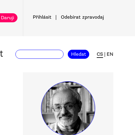
Přihlásit
|
Odebírat
zpravodaj
 Daruji
t
Hledat
CS
|
EN