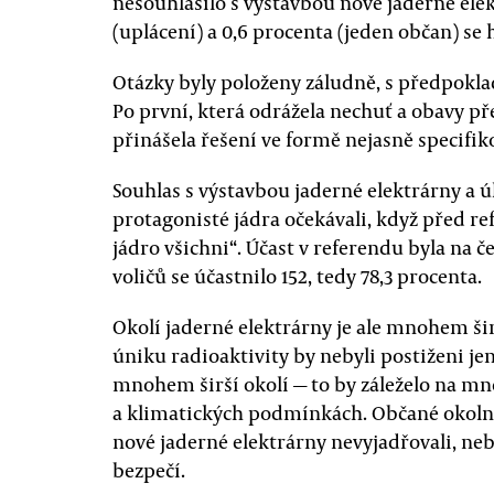
nesouhlasilo s výstavbou nové jaderné el
(uplácení) a 0,6 procenta (jeden občan) se 
Otázky byly položeny záludně, s předpok
Po první, která odrážela nechuť a obavy př
přinášela řešení ve formě nejasně specifik
Souhlas s výstavbou jaderné elektrárny a úl
protagonisté jádra očekávali, když před r
jádro všichni“. Účast v referendu byla na 
voličů se účastnilo 152, tedy 78,3 procenta.
Okolí jaderné elektrárny je ale mnohem šir
úniku radioaktivity by nebyli postiženi j
mnohem širší okolí — to by záleželo na mno
a klimatických podmínkách. Občané okolní
nové jaderné elektrárny nevyjadřovali, ne
bezpečí.