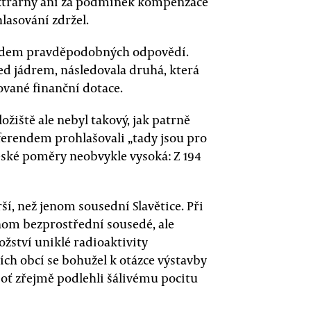
ektrárny ani za podmínek kompenzace
hlasování zdržel.
ladem pravděpodobných odpovědí.
ed jádrem, následovala druhá, která
ované finanční dotace.
ožiště ale nebyl takový, jak patrně
eferendem prohlašovali „tady jsou pro
české poměry neobvykle vysoká: Z 194
ší, než jenom sousední Slavětice. Při
enom bezprostřední sousedé, ale
žství uniklé radioaktivity
ch obcí se bohužel k otázce výstavby
boť zřejmě podlehli šálivému pocitu