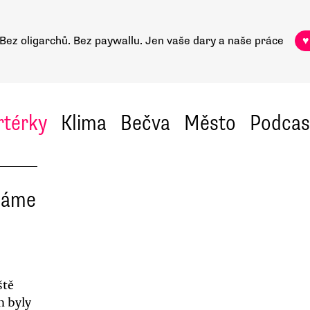
Bez oligarchů. Bez paywallu.
Jen vaše dary a naše práce
♥
rtérky
Klima
Bečva
Město
Podcas
 dáme
ště
n byly