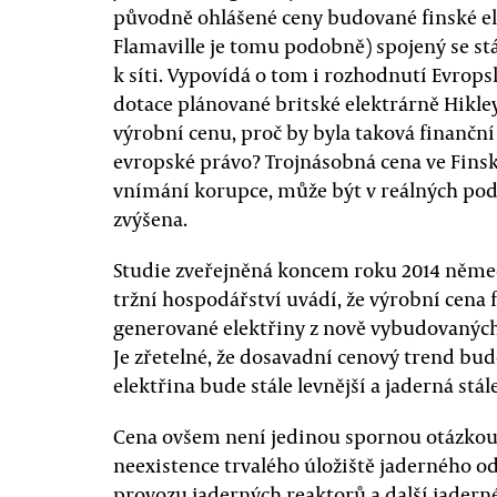
původně ohlášené ceny budované finské el
Flamaville je tomu podobně) spojený se st
k síti. Vypovídá o tom i rozhodnutí Evrops
dotace plánované britské elektrárně Hikle
výrobní cenu, proč by byla taková finančn
evropské právo? Trojnásobná cena ve Fins
vnímání korupce, může být v reálných po
zvýšena.
Studie zveřejněná koncem roku 2014 něme
tržní hospodářství uvádí, že výrobní cena f
generované elektřiny z nově vybudovaných 
Je zřetelné, že dosavadní cenový trend bud
elektřina bude stále levnější a jaderná stále
Cena ovšem není jedinou spornou otázkou
neexistence trvalého úložiště jaderného o
provozu jaderných reaktorů a další jaderné