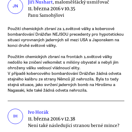
Jiří Nushart
, maloměšťácký usmiřovač
JN
11. března 2016 v 10.35
Panu Samohýlovi
Použití chemických zbraní za 1.světové války a kobercové
bombardování Drážďan NEJSOU precedenty pro hypotetickou
situaci vyrovnaných jaderných sil mezi USA a Japonskem na
konci druhé světové války.
Použitím chemických zbraní na frontách 1.světové války
nedošlo ke zničení velkoměst s milióny obyvatel a nebyli jím
ohroženy válku vedoucí vládnoucí elity.
V případě kobercového bombardování Drážďan žádná odveta
stejného kalibru ze strany Němců již nehrozila. Byla to tedy
stejná situace, jako svržení jaderných bomb na Hirošimu a
Nagasaki, kde také žádná odveta nehrozila.
Ivo Horák
IH
11. března 2016 v 12.38
Není také následující stranou berné mince?