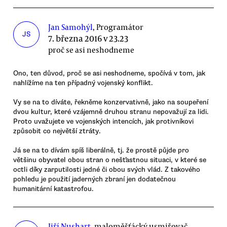
Jan Samohýl
, Programátor
JS
7. března 2016 v 23.23
proč se asi neshodneme
Ono, ten důvod, proč se asi neshodneme, spočívá v tom, jak
nahlížíme na ten případný vojenský konflikt.
Vy se na to díváte, řekněme konzervativně, jako na soupeření
dvou kultur, které vzájemně druhou stranu nepovažují za lidi.
Proto uvažujete ve vojenských intencích, jak protivníkovi
způsobit co největší ztráty.
Já se na to dívám spíš liberálně, tj. že prostě půjde pro
většinu obyvatel obou stran o nešťastnou situaci, v které se
octli díky zarputilosti jedné či obou svých vlád. Z takového
pohledu je použití jaderných zbraní jen dodatečnou
humanitární katastrofou.
Jiří Nushart
, maloměšťácký usmiřovač