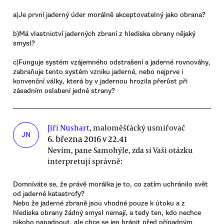
a)Je první jaderný úder morálně akceptovatelný jako obrana?
b)Má vlastnictví jaderných zbraní z hlediska obrany nějaký
smysl?
c)Funguje systém vzájemného odstrašení a jaderné rovnováhy,
zabraňuje tento systém vzniku jaderné, nebo nejprve i
konvenční války, která by v jadernou hrozila přerůst při
zásadním oslabení jedné strany?
Jiří Nushart
, maloměšťácký usmiřovač
JN
6. března 2016 v 22.41
Nevím, pane Samohýle, zda si Vaši otázku
interpretují správně:
Domníváte se, že právě morálka je to, co zatím uchránilo svět
od jaderné katastrofy?
Nebo že jaderné zbraně jsou vhodné pouze k útoku a z
hlediska obrany žádný smysl nemají, a tedy ten, kdo nechce
nikoho napadnout, ale chce se jen bránit před případným