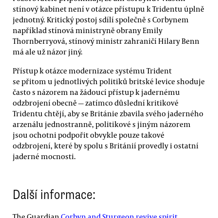
stínový kabinet není v otázce přístupu k Tridentu úplně
jednotný. Kritický postoj sdílí společně s Corbynem
například stínová ministryně obrany Emily
Thornberryová, stínový ministr zahraničí Hilary Benn
má ale už názor jiný.
Přístup k otázce modernizace systému Trident
se přitom u jednotlivých politiků britské levice shoduje
často s názorem na žádoucí přístup k jadernému
odzbrojení obecně — zatímco důslední kritikové
Tridentu chtějí, aby se Británie zbavila svého jaderného
arzenálu jednostranně, politikové s jiným názorem
jsou ochotni podpořit obvykle pouze takové
odzbrojení, které by spolu s Británií provedly i ostatní
jaderné mocnosti.
Další informace:
The Guardian
Corbyn and Sturgeon revive spirit