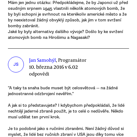
Mám jen jednu otázku: Předpokládejme, že by Japonci už před
osudným srpnem 1945 vlastnili několik atomových bomb, že
by byli schopni je svrhnout na kterékoliv americké město a že
by neexistoval žádný obvyklý způsob, jak jim v tom svržení
bomby zabránit.
Jaké by byly alternativy dalšího vývoje? Došlo by ke svržení
atomových bomb na Hirošimu a Nagasaki?
Jan Samohýl
, Programátor
JS
10. března 2016 v 6.02
odpovědi
"A taky ta snaha bude muset být celosvětová -- na žádné
jednostranné odzbrojení nevěřím."
A jak si to představujete? I kdybychom předpokládali, že lidé
nechtějí jaderné zbraně použít, je to celé o nedůvěře. Někdo
musí udělat ten první krok.
Je to podobné jako s ručními zbraněmi. Není žádný důvod si
myslet, že lidé bez ručních zbraní v USA jsou díky tomu více