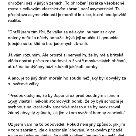
ohroženi než v jiných zemích. To ohrožení zkrátka všeobecně
roste s celkovým vlastnictvím zbraní, není asymetrické. Ta
představa asymetričnosti je morální intuice, která neodpovídá
realitě.
"Chtěl jsem tím říci, že válka se nějakými humanistickými
ohledy neřídí a někdy bohužel bývá její součástí i genocida
(obejde se to klidně bez jaderných zbraní)."
Já vám rozumím. Ale prostě si nemyslím, že by měla britská
vláda dostat právo rozhodovat o životě moskevských občanů,
ať už na londýňany hází kdokoli jakékoli bomby.
A ano, je to jiný druh morálního soudu než jaký byl obvyklý za
2. světové války.
"Předpokládejme, že by Japonci už před osudným srpnem
1945 vlastnili několik atomových bomb, že by byli schopni je
svrhnout na kterékoliv americké město a že by neexistoval
žádný obvyklý způsob, jak jim v tom svržení bomby zabránit."
Už jsem vám na to odpověděl. Pokud není jiný způsob, jak jim
v tom zabránit, jde o iracionální chování. V takovém případě
nelze ani předpokládat, že další zabíjení Japonců na celé věci