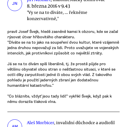
JN
8. března 2016 v 9.43
"Vy se na to díváte, ... řekněme
konzervativně,"
pravil Josef Švejk, hledě zasněně kamsi k obzoru, kde se začal
rýsovat útvar hřibovitého charakteru.
"Díváte se na to jako na soupeření dvou kultur, které vzájemně
jedna druhou nepovažují za lidi. Proto uvažujete ve vojenských
intencích, jak protivníkovi způsobit co největší ztráty.
Já se na to dívám spíš liberálně, tj. že prostě půjde pro
většinu obyvatel obou stran o nešťastnou situaci, v které se
octli díky zarputilosti jedné či obou svých vlád. Z takového
pohledu je použití jaderných zbraní jen dodatečnou
humanitární katastrofou."
"Co blázníte, vždyť jsou tady lidi!" vykřikl Švejk, když pak k
němu dorazila tlaková vlna.
Aleš Morbicer
, invalidní důchodce a audiofil
AM