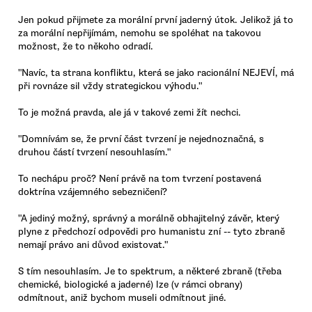
Jen pokud přijmete za morální první jaderný útok. Jelikož já to
za morální nepřijímám, nemohu se spoléhat na takovou
možnost, že to někoho odradí.
"Navíc, ta strana konfliktu, která se jako racionální NEJEVÍ, má
při rovnáze sil vždy strategickou výhodu."
To je možná pravda, ale já v takové zemi žít nechci.
"Domnívám se, že první část tvrzení je nejednoznačná, s
druhou částí tvrzení nesouhlasím."
To nechápu proč? Není právě na tom tvrzení postavená
doktrína vzájemného sebezničení?
"A jediný možný, správný a morálně obhajitelný závěr, který
plyne z předchozí odpovědi pro humanistu zní -- tyto zbraně
nemají právo ani důvod existovat."
S tím nesouhlasím. Je to spektrum, a některé zbraně (třeba
chemické, biologické a jaderné) lze (v rámci obrany)
odmítnout, aniž bychom museli odmítnout jiné.