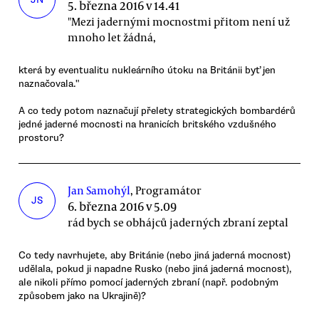
5. března 2016 v 14.41
"Mezi jadernými mocnostmi přitom není už
mnoho let žádná,
která by eventualitu nukleárního útoku na Británii byť jen
naznačovala."
A co tedy potom naznačují přelety strategických bombardérů
jedné jaderné mocnosti na hranicích britského vzdušného
prostoru?
Jan Samohýl
, Programátor
JS
6. března 2016 v 5.09
rád bych se obhájců jaderných zbraní zeptal
Co tedy navrhujete, aby Británie (nebo jiná jaderná mocnost)
udělala, pokud ji napadne Rusko (nebo jiná jaderná mocnost),
ale nikoli přímo pomocí jaderných zbraní (např. podobným
způsobem jako na Ukrajině)?