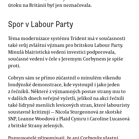
útoku na Británii byť jen neznačovala.
Spor v Labour Party
Téma modernizace systému Trident má v současnosti
také svůj zvláštní význam pro britskou Labour Party.
Minulá blairistická vedení investici podporovala,
současné vedení v čele s Jeremym Corbynem je spíše
proti.
Cobryn sám se přímo zúčastnil o minulém víkendu
londýnské demonstrace, kde vystoupil i jako jeden
z řečníků. Některé z významných postav strany mu to
v dalších dnech veřejně vyčetli, jelikož na akci řečnili
také lídryně menších levicových stran, které labouristy
soustavně kritizují — Nicola Sturgeonová ze skotské
SNP, Leanne Woodová z Plaid Cymru i Caroline Lucasová
z britské Strany zelených.
Pozorovatelé připomínají, že ani Corbynův vlastní