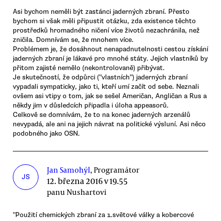
Asi bychom neměli být zastánci jaderných zbraní. Přesto
bychom si však měli připustit otázku, zda existence těchto
prostředků hromadného ničení více životů nezachránila, než
zničila. Domnívám se, že mnohem více.
Problémem je, že dosáhnout nenapadnutelnosti cestou získání
jaderných zbraní je lákavé pro mnohé státy. Jejich vlastníků by
přitom zajisté nemělo (nekontrolovaně) přibývat.
Je skutečností, že odpůrci ("vlastních") jaderných zbraní
vypadali sympaticky, jako ti, kteří umí začít od sebe. Neznali
ovšem asi vtipy o tom, jak se sešel Američan, Angličan a Rus a
někdy jim v důsledcích připadla i úloha appeasorů.
Celkově se domnívám, že to na konec jaderných arzenálů
nevypadá, ale ani na jejich návrat na politické výsluní. Asi něco
podobného jako OSN.
Jan Samohýl
, Programátor
JS
12. března 2016 v 19.55
panu Nushartovi
"Použití chemických zbraní za 1.světové války a kobercové