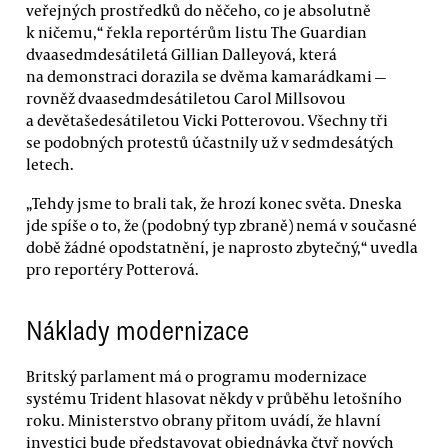
veřejných prostředků do něčeho, co je absolutně
k ničemu,“ řekla reportérům listu The Guardian
dvaasedmdesátiletá Gillian Dalleyová, která
na demonstraci dorazila se dvěma kamarádkami —
rovněž dvaasedmdesátiletou Carol Millsovou
a devětašedesátiletou Vicki Potterovou. Všechny tři
se podobných protestů účastnily už v sedmdesátých
letech.
„Tehdy jsme to brali tak, že hrozí konec světa. Dneska
jde spíše o to, že (podobný typ zbraně) nemá v současné
době žádné opodstatnění, je naprosto zbytečný,“ uvedla
pro reportéry Potterová.
Náklady modernizace
Britský parlament má o programu modernizace
systému Trident hlasovat někdy v průběhu letošního
roku. Ministerstvo obrany přitom uvádí, že hlavní
investici bude představovat objednávka čtyř nových