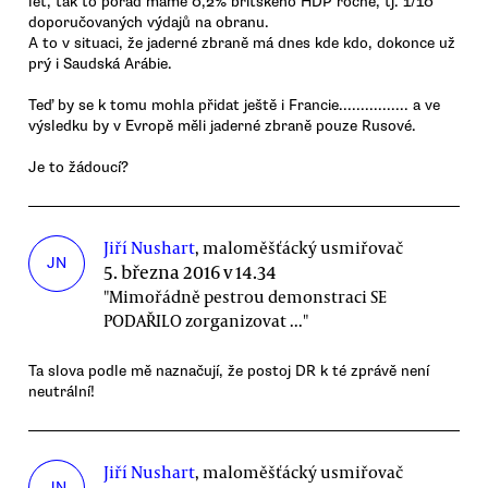
let, tak to pořád máme 0,2% britského HDP ročně, tj. 1/10
doporučovaných výdajů na obranu.
A to v situaci, že jaderné zbraně má dnes kde kdo, dokonce už
prý i Saudská Arábie.
Teď by se k tomu mohla přidat ještě i Francie................ a ve
výsledku by v Evropě měli jaderné zbraně pouze Rusové.
Je to žádoucí?
Jiří Nushart
, maloměšťácký usmiřovač
JN
5. března 2016 v 14.34
"Mimořádně pestrou demonstraci SE
PODAŘILO zorganizovat ..."
Ta slova podle mě naznačují, že postoj DR k té zprávě není
neutrální!
Jiří Nushart
, maloměšťácký usmiřovač
JN