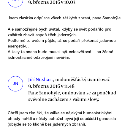
9. března 2016 v 10.03
Jsem zkrátka odpůrce všech těžkých zbraní, pane Samohýle.
Ale samozřejmě bych uvítal, kdyby se svět podařilo pro
začátek zbavit aspoň těch jaderných.
Podle mě to ovšem půjde, až se podaří překonat jadernou
energetiku.
A taky ta snaha bude muset být celosvětová -- na žádné
jednostranné odzbrojení nevěřím.
Jiří Nushart
, maloměšťácký usmiřovač
JN
9. března 2016 v 11.48
Pane Samohýle, omlouvám se za poněkud
svévolné zacházení s Vašimi slovy.
Chtěl jsem tím říci, že válka se nějakými humanistickými
ohledy neřídí a někdy bohužel bývá její součástí i genocida
(obejde se to klidně bez jaderných zbraní).