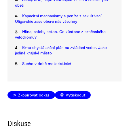
obětí
2.
Kapacitní mechanismy a peníze z rekultivací.
Oligarchie zase obere nás všechny
3.
Hlína, asfalt, beton. Co zůstane z brněnského
velodromu?
4.
Brno chystá akční plán na zvládání veder. Jako
jediné krajské město
5.
Sucho v době motoristické
Zkopírovat odkaz
Vytisknout
Diskuse