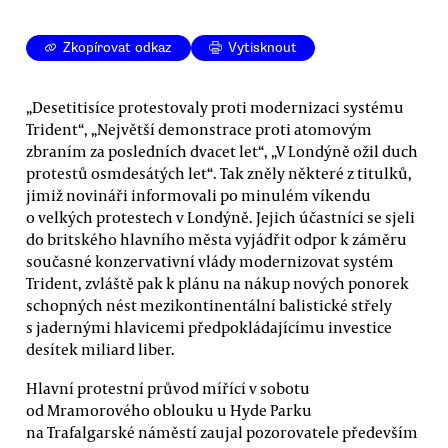
Zkopírovat odkaz
Vytisknout
„Desetitisíce protestovaly proti modernizaci systému
Trident“, „Největší demonstrace proti atomovým
zbraním za posledních dvacet let“, „V Londýně ožil duch
protestů osmdesátých let“. Tak zněly některé z titulků,
jimiž novináři informovali po minulém víkendu
o velkých protestech v Londýně. Jejich účastníci se sjeli
do britského hlavního města vyjádřit odpor k záměru
současné konzervativní vlády modernizovat systém
Trident, zvláště pak k plánu na nákup nových ponorek
schopných nést mezikontinentální balistické střely
s jadernými hlavicemi předpokládajícímu investice
desítek miliard liber.
Hlavní protestní průvod mířící v sobotu
od Mramorového oblouku u Hyde Parku
na Trafalgarské náměstí zaujal pozorovatele především