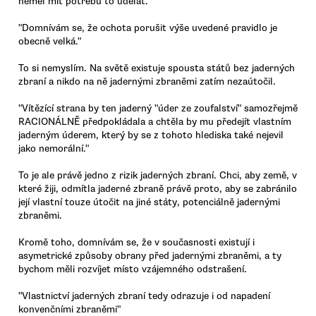
neměl mít potřebu to udělat.
"Domnívám se, že ochota porušit výše uvedené pravidlo je
obecně velká."
To si nemyslím. Na světě existuje spousta států bez jaderných
zbraní a nikdo na ně jadernými zbraněmi zatím nezaútočil.
"Vítězící strana by ten jaderný "úder ze zoufalství" samozřejmě
RACIONÁLNĚ předpokládala a chtěla by mu předejít vlastním
jaderným úderem, který by se z tohoto hlediska také nejevil
jako nemorální."
To je ale právě jedno z rizik jaderných zbraní. Chci, aby země, v
které žiji, odmítla jaderné zbraně právě proto, aby se zabránilo
její vlastní touze útočit na jiné státy, potenciálně jadernými
zbraněmi.
Kromě toho, domnívám se, že v současnosti existují i
asymetrické způsoby obrany před jadernými zbraněmi, a ty
bychom měli rozvíjet místo vzájemného odstrašení.
"Vlastnictví jaderných zbraní tedy odrazuje i od napadení
konvenčními zbraněmi"