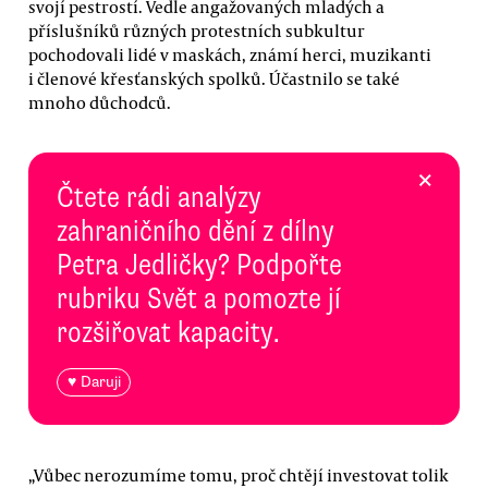
svojí pestrostí. Vedle angažovaných mladých a
příslušníků různých protestních subkultur
pochodovali lidé v maskách, známí herci, muzikanti
i členové křesťanských spolků. Účastnilo se také
mnoho důchodců.
×
Čtete rádi analýzy
zahraničního dění z dílny
Petra Jedličky? Podpořte
rubriku Svět a pomozte jí
rozšiřovat kapacity.
♥ Daruji
„Vůbec nerozumíme tomu, proč chtějí investovat tolik