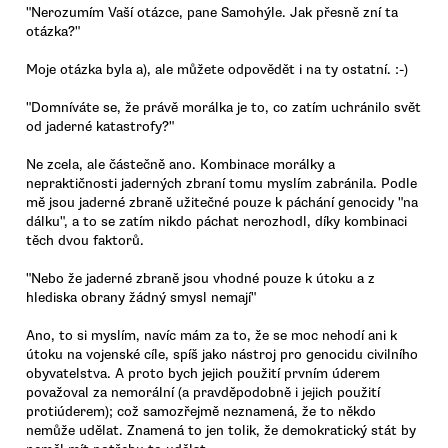
"Nerozumím Vaší otázce, pane Samohýle. Jak přesně zní ta
otázka?"
Moje otázka byla a), ale můžete odpovědět i na ty ostatní. :-)
"Domníváte se, že právě morálka je to, co zatím uchránilo svět
od jaderné katastrofy?"
Ne zcela, ale částečně ano. Kombinace morálky a
nepraktičnosti jaderných zbraní tomu myslím zabránila. Podle
mě jsou jaderné zbraně užitečné pouze k páchání genocidy "na
dálku", a to se zatím nikdo páchat nerozhodl, díky kombinaci
těch dvou faktorů.
"Nebo že jaderné zbraně jsou vhodné pouze k útoku a z
hlediska obrany žádný smysl nemají"
Ano, to si myslím, navíc mám za to, že se moc nehodí ani k
útoku na vojenské cíle, spíš jako nástroj pro genocidu civilního
obyvatelstva. A proto bych jejich použití prvním úderem
považoval za nemorální (a pravděpodobně i jejich použití
protiúderem); což samozřejmě neznamená, že to někdo
nemůže udělat. Znamená to jen tolik, že demokratický stát by