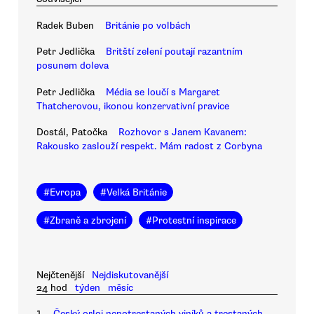
Radek Buben
Británie po volbách
Petr Jedlička
Britští zelení poutají razantním
posunem doleva
Petr Jedlička
Média se loučí s Margaret
Thatcherovou, ikonou konzervativní pravice
Dostál, Patočka
Rozhovor s Janem Kavanem:
Rakousko zaslouží respekt. Mám radost z Corbyna
#
Evropa
#
Velká Británie
#
Zbraně a zbrojení
#
Protestní inspirace
Nejčtenější
Nejdiskutovanější
24 hod
týden
měsíc
1.
Český orloj nepotrestaných viníků a trestaných