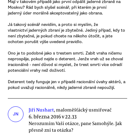
Mají v takovém případě jako první odpálit jaderné zbraně na
Moskvu? Rád bych slyšel scénář, při kterém je první
jaderný úder morálně akceptovatelný jako obrana.
Já takový scénář nevidím, a proto si myslím, že
vlastnictví jaderných zbraní je zbytečné. Jediný případ, kdy to
není zbytečné, je pokud chcete na někoho útočit, a jste
ochoten porušit výše uvedené pravidlo.
Ono je to podobné jako s trestem smrti. Zabít vraha ničemu
neprospěje, pokud nejde o deterent. Jenže vrah už se choval
iracionálně - není důvod si myslet, že trest smrti více odradí
potenciální vrahy než doživotí.
Deterent tedy funguje jen v případě racionální úvahy aktérů, a
pokud uvažují racionálně, nikdy jaderné zbraně nepoužijí.
Jiří Nushart
, maloměšťácký usmiřovač
JN
6. března 2016 v 22.33
Nerozumím Vaší otázce, pane Samohýle. Jak
přesně zní ta otázka?