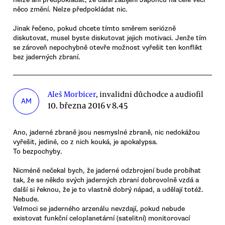
něco změní. Nelze předpokládat nic.
Jinak řečeno, pokud chcete tímto směrem seriózně
diskutovat, musel byste diskutovat jejich motivaci. Jenže tím
se zároveň nepochybně otevře možnost vyřešit ten konflikt
bez jaderných zbraní.
Aleš Morbicer
, invalidní důchodce a audiofil
AM
10. března 2016 v 8.45
Ano, jaderné zbraně jsou nesmyslné zbraně, nic nedokážou
vyřešit, jediné, co z nich kouká, je apokalypsa.
To bezpochyby.
Nicméně nečekal bych, že jaderné odzbrojení bude probíhat
tak, že se někdo svých jaderných zbraní dobrovolně vzdá a
další si řeknou, že je to vlastně dobrý nápad, a udělají totéž.
Nebude.
Velmoci se jaderného arzenálu nevzdají, pokud nebude
existovat funkční celoplanetární (satelitní) monitorovací