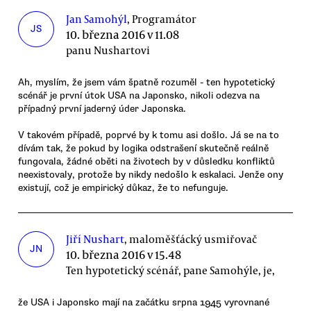
Jan Samohýl
, Programátor
JS
10. března 2016 v 11.08
panu Nushartovi
Ah, myslím, že jsem vám špatně rozuměl - ten hypotetický
scénář je první útok USA na Japonsko, nikoli odezva na
případný první jaderný úder Japonska.
V takovém případě, poprvé by k tomu asi došlo. Já se na to
dívám tak, že pokud by logika odstrašení skutečně reálně
fungovala, žádné oběti na životech by v důsledku konfliktů
neexistovaly, protože by nikdy nedošlo k eskalaci. Jenže ony
existují, což je empirický důkaz, že to nefunguje.
Jiří Nushart
, maloměšťácký usmiřovač
JN
10. března 2016 v 15.48
Ten hypotetický scénář, pane Samohýle, je,
že USA i Japonsko mají na začátku srpna 1945 vyrovnané