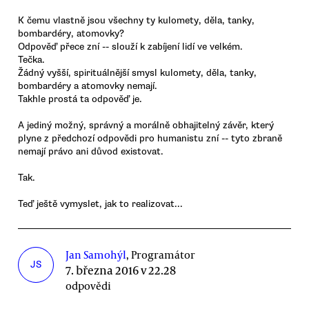
K čemu vlastně jsou všechny ty kulomety, děla, tanky,
bombardéry, atomovky?
Odpověď přece zní -- slouží k zabíjení lidí ve velkém.
Tečka.
Žádný vyšší, spirituálnější smysl kulomety, děla, tanky,
bombardéry a atomovky nemají.
Takhle prostá ta odpověď je.
A jediný možný, správný a morálně obhajitelný závěr, který
plyne z předchozí odpovědi pro humanistu zní -- tyto zbraně
nemají právo ani důvod existovat.
Tak.
Teď ještě vymyslet, jak to realizovat...
Jan Samohýl
, Programátor
JS
7. března 2016 v 22.28
odpovědi