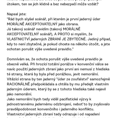
útokem, ten se jich klidně a bez nebezpečí může vzdát?
Napsal jste:
"Rád bych slyšel scénář, při kterém je první jaderný úder
MORÁLNĚ AKCEPTOVATELNÝ jako obrana.
Já takový scénář nevidím (takový MORÁLNĚ
AKCEPTOVATELNÝ scénář), A PROTO si myslím, že
VLASTNICTVÍ jaderných ZBRANÍ JE ZBYTEČNÉ. Jediný případ,
kdy to není zbytečné, je pokud chcete na někoho útočit, a jste
ochoten porušit výše uvedené pravidlo."
Domnívám se, že ochota porušit výše uvedené pravidlo je
obecně velká. Při hrozící totální porážce v konvenční válce se
navíc použití jaderných zbraní jako první ani nemusí z hlediska
té strany, která by byla před porážkou, jevit nemorální.
Vítězící strana by ten jaderný "úder ze zoufalství" samozřejmě
RACIONÁLNĚ předpokládala a chtěla by mu předejít vlastním
jaderným úderem, který by se z tohoto hlediska také nejevil
jako nemorální.
Jako nemorální bych tedy viděl pacifistické výzvy k
jednostrannému jadernému odzbrojení, neboť to by zvyšovalo
pravděpodobnost konvenčního i jaderného konfliktu.
Vlastnictví jaderných zbraní tedy odrazuje i od napadení