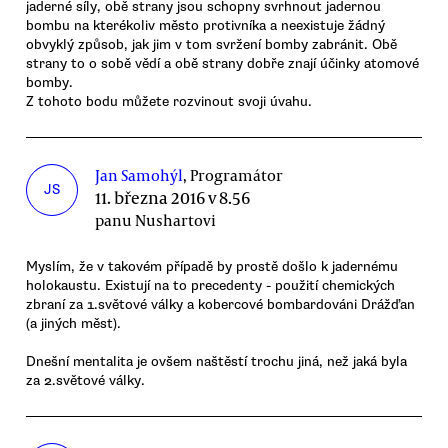
jaderné síly, obě strany jsou schopny svrhnout jadernou
bombu na kterékoliv město protivníka a neexistuje žádný
obvyklý způsob, jak jim v tom svržení bomby zabránit. Obě
strany to o sobě vědí a obě strany dobře znají účinky atomové
bomby.
Z tohoto bodu můžete rozvinout svoji úvahu.
Jan Samohýl
, Programátor
JS
11. března 2016 v 8.56
panu Nushartovi
Myslím, že v takovém případě by prostě došlo k jadernému
holokaustu. Existují na to precedenty - použití chemických
zbraní za 1.světové války a kobercové bombardováni Drážďan
(a jiných měst).
Dnešní mentalita je ovšem naštěstí trochu jiná, než jaká byla
za 2.světové války.