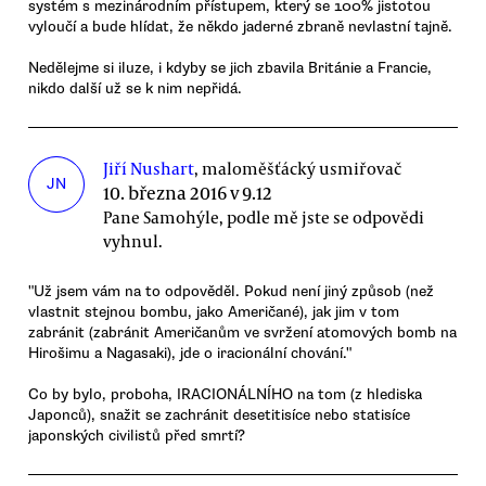
systém s mezinárodním přístupem, který se 100% jistotou
vyloučí a bude hlídat, že někdo jaderné zbraně nevlastní tajně.
Nedělejme si iluze, i kdyby se jich zbavila Británie a Francie,
nikdo další už se k nim nepřidá.
Jiří Nushart
, maloměšťácký usmiřovač
JN
10. března 2016 v 9.12
Pane Samohýle, podle mě jste se odpovědi
vyhnul.
"Už jsem vám na to odpověděl. Pokud není jiný způsob (než
vlastnit stejnou bombu, jako Američané), jak jim v tom
zabránit (zabránit Američanům ve svržení atomových bomb na
Hirošimu a Nagasaki), jde o iracionální chování."
Co by bylo, proboha, IRACIONÁLNÍHO na tom (z hlediska
Japonců), snažit se zachránit desetitisíce nebo statisíce
japonských civilistů před smrtí?