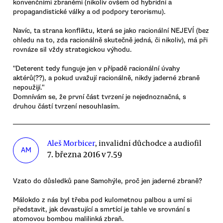
konvenčními zbraněmi (nikoliv ovšem od hybridní a
propagandistické války a od podpory terorismu).
Navíc, ta strana konfliktu, která se jako racionální NEJEVÍ (bez
ohledu na to, zda racionálně skutečně jedná, či nikoliv), má při
rovnáze sil vždy strategickou výhodu.
"Deterent tedy funguje jen v případě racionální úvahy
aktérů(??), a pokud uvažují racionálně, nikdy jaderné zbraně
nepoužijí."
Domnívám se, že první část tvrzení je nejednoznačná, s
druhou částí tvrzení nesouhlasím.
Aleš Morbicer
, invalidní důchodce a audiofil
AM
7. března 2016 v 7.59
Vzato do důsledků pane Samohýle, proč jen jaderné zbraně?
Málokdo z nás byl třeba pod kulometnou palbou a umí si
představit, jak devastující a smrtící je tahle ve srovnání s
atomovou bombou malilinká zbraň.