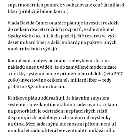
supermoderních ponorek v odhadované ceně 31 miliard
liber (přibližně bilion korun).
Vláda Davida Camerona sice plánuje investici rozložit
do celkem dvaceti ročních rozpočtů, vedle zmíněné
částky však chce mít k dispozici ještě rezervu ve výši
deset miliard liber a další miliardy na pokrytí jiných
modernizačních výdajů.
Komplexní analýzy počítající s obvyklým růstem
nákladů dnes uvádějí, že do zamýšlené modernizace
a údržby systému bude v přiměřeném období (léta 2017-
2060) investováno celkem 167 miliard liber — tedy
přibližně 5,8 bilionu korun.
Kritikové plánu zdůrazňují, že hlavním smyslem
systému s mezikontinentálními jadernými střelami
na ponorkách je odstrašení nepřátelských států
disponujících podobnými zbraněmi od myšlenky
na útok. Mezi jadernými mocnostmi přitom není už
mnoho let žádná, která by eventualitu nukleárního