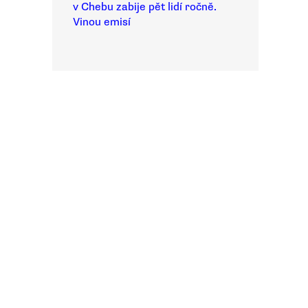
v Chebu zabije pět lidí ročně.
Vinou emisí