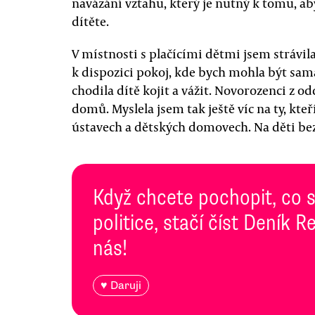
navázání vztahu, který je nutný k tomu, ab
dítěte.
V místnosti s plačícími dětmi jsem strávi
k dispozici pokoj, kde bych mohla být sam
chodila dítě kojit a vážit. Novorozenci z od
domů. Myslela jsem tak ještě víc na ty, kteř
ústavech a dětských domovech. Na děti bez
Když chcete pochopit, co 
politice, stačí číst Deník
nás!
♥ Daruji