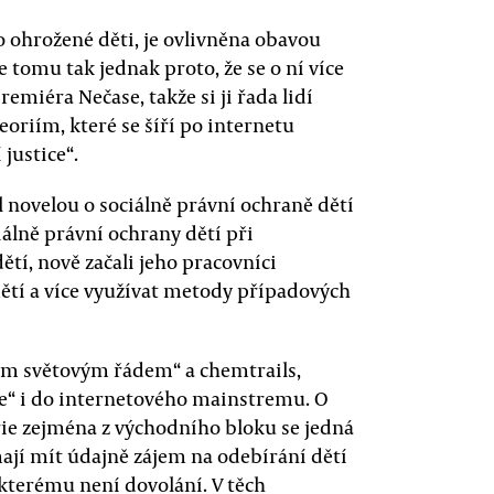
o ohrožené děti, je ovlivněna obavou
Je tomu tak jednak proto, že se o ní více
emiéra Nečase, takže si ji řada lidí
teoriím, které se šíří po internetu
justice“.
 novelou o sociálně právní ochraně dětí
ciálně právní ochrany dětí při
tí, nově začali jeho pracovníci
ětí a více využívat metody případových
vým světovým řádem“ a chemtrails,
ice“ i do internetového mainstremu. O
rie zejména z východního bloku se jedná
 mají mít údajně zájem na odebírání dětí
i kterému není dovolání. V těch