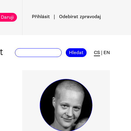
Přihlásit
|
Odebírat
zpravodaj
 Daruji
t
Hledat
CS
|
EN