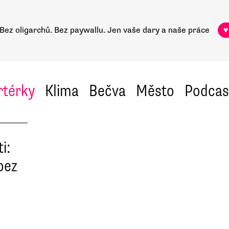
Bez oligarchů. Bez paywallu.
Jen vaše dary a naše práce
♥
rtérky
Klima
Bečva
Město
Podcas
i:
bez