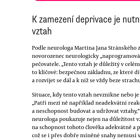
K zamezení deprivace je nutn
vztah
Podle neurologa Martina Jana Stránského z 
novorozenec neurologicky „naprogramován“ 
pečovatele. „Tento vztah je důležitý v celé
to klíčové: bezpečnou základnu, ze které 
a rozvíjet se dál a k níž se vždy beze strac
Situace, kdy tento vztah nevznikne nebo j
„Patří mezi ně například neadekvátní reak
a neschopnost budovat a udržovat vztahy,“ 
neurologa poukazuje nejen na důležitost vz
na schopnost tohoto člověka adekvátně a po
což se i přes dobře míněné snahy nemusí v