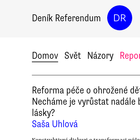
Deník Referendum
DR
Domov
Svět
Názory
Repo
Reforma péče o ohrožené dět
Necháme je vyrůstat nadále 
lásky?
Saša Uhlová
Konstruktivní diskuzi o transformaci péče