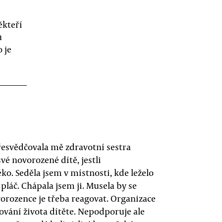
ěkteří
u
 je
přesvědčovala mě zdravotní sestra
vé novorozené dítě, jestli
o. Seděla jsem v místnosti, kde leželo
pláč. Chápala jsem ji. Musela by se
ovorozence je třeba reagovat. Organizace
chování života dítěte. Nepodporuje ale