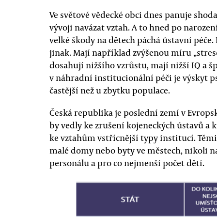
Ve světové vědecké obci dnes panuje shod
vývoji navázat vztah. A to hned po narození
velké škody na dětech páchá ústavní péče. D
jinak. Mají například zvýšenou míru „stre
dosahují nižšího vzrůstu, mají nižší IQ a
v náhradní institucionální péči je výskyt 
častější než u zbytku populace.
Česká republika je poslední zemí v Evropsk
by vedly ke zrušení kojeneckých ústavů a 
ke vztahům vstřícnější typy institucí. Tě
malé domy nebo byty ve městech, nikoli na
personálu a pro co nejmenší počet dětí.