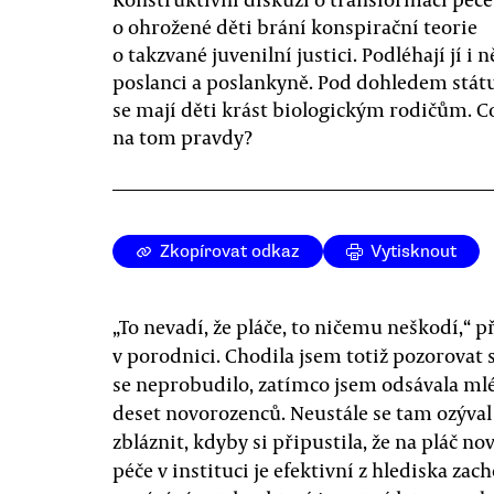
o ohrožené děti brání konspirační teorie
o takzvané juvenilní justici. Podléhají jí i n
poslanci a poslankyně. Pod dohledem stát
se mají děti krást biologickým rodičům. Co
na tom pravdy?
Zkopírovat odkaz
Vytisknout
„To nevadí, že pláče, to ničemu neškodí,“ 
v porodnici. Chodila jsem totiž pozorovat s
se neprobudilo, zatímco jsem odsávala mlék
deset novorozenců. Neustále se tam ozýval 
zbláznit, kdyby si připustila, že na pláč n
péče v instituci je efektivní z hlediska za