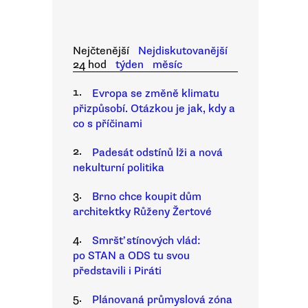
Nejčtenější
Nejdiskutovanější
24 hod
týden
měsíc
1.
Evropa se změně klimatu
přizpůsobí. Otázkou je jak, kdy a
co s příčinami
2.
Padesát odstínů lži a nová
nekulturní politika
3.
Brno chce koupit dům
architektky Růženy Žertové
4.
Smršť stínových vlád:
po STAN a ODS tu svou
představili i Piráti
5.
Plánovaná průmyslová zóna