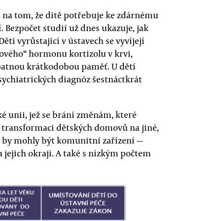
a na tom, že dítě potřebuje ke zdárnému
. Bezpočet studií už dnes ukazuje, jak
ěti vyrůstající v ústavech se vyvíjejí
sového“ hormonu kortizolu v krvi,
 špatnou krátkodobou paměť. U dětí
psychiatrických diagnóz šestnáctkrát
é unii, jež se brání změnám, které
k transformaci dětských domovů na jiné,
mi by mohly být komunitní zařízení —
 jejich okraji. A také s nízkým počtem