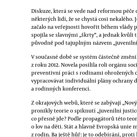
Diskuze, která se vede nad reformou péče 
některých lidí, že se chystá cosi nekalého. 
začalo na veřejnosti hovořit během vlády pr
spojila se slavnými „škrty“, a jednak kvůli 
původně pod tajuplným názvem „juvenilní 
V současné době se systém částečně změnil
z roku 2012. Novela posílila roli orgánu so
preventivní práci s rodinami ohrožených dě
vypracovávat individuální plány ochrany d
a rodinných konferencí.
Z okrajových webů, které se zabývají „No
pronikly teorie o spiknutí „juvenilní just
co přesně jde? Podle propagátorů této teo
o lov na děti. Stát a hlavně Evropská unie
z rodin. Ba ještě hůř: je to odebírání, prot