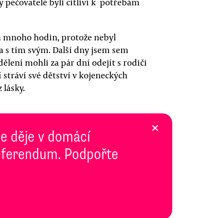
y pečovatelé byli citliví k potřebám
la mnoho hodin, protože nebyl
a s tím svým. Další dny jsem sem
dělení mohli za pár dní odejít s rodiči
í stráví své dětství v kojeneckých
 lásky.
×
se děje v domácí
 Referendum. Podpořte