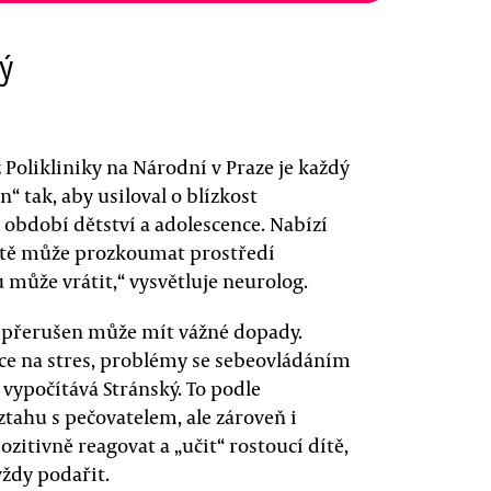
ý
Polikliniky na Národní v Praze je každý
tak, aby usiloval o blízkost
m období dětství a adolescence. Nabízí
dítě může prozkoumat prostředí
hu může vrátit,“ vysvětluje neurolog.
e přerušen může mít vážné dopady.
ce na stres, problémy se sebeovládáním
vypočítává Stránský. To podle
tahu s pečovatelem, ale zároveň i
zitivně reagovat a „učit“ rostoucí dítě,
ždy podařit.