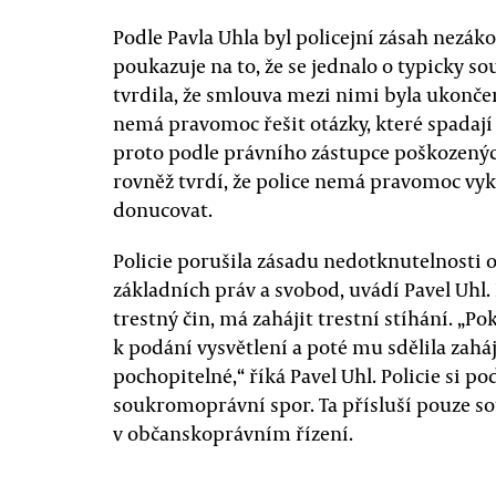
Podle Pavla Uhla byl policejní zásah nezá
poukazuje na to, že se jednalo o typicky s
tvrdila, že smlouva mezi nimi byla ukončen
nemá pravomoc řešit otázky, které spadají 
proto podle právního zástupce poškozený
rovněž tvrdí, že police nemá pravomoc vykl
donucovat.
Policie porušila zásadu nedotknutelnosti ob
základních práv a svobod, uvádí Pavel Uhl.
trestný čin, má zahájit trestní stíhání. „P
k podání vysvětlení a poté mu sdělila zaháj
pochopitelné,“ říká Pavel Uhl. Policie si p
soukromoprávní spor. Ta přísluší pouze s
v občanskoprávním řízení.