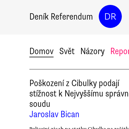
Deník Referendum
DR
Domov
Svět
Názory
Repo
Poškození z Cibulky podají
stížnost k Nejvyššímu správ
soudu
Jaroslav Bican
Policejní zásah na statku Cibulka na začát