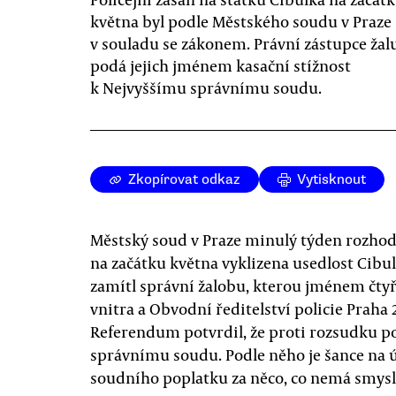
května byl podle Městského soudu v Praze
v souladu se zákonem. Právní zástupce žalu
podá jejich jménem kasační stížnost
k Nejvyššímu správnímu soudu.
Zkopírovat odkaz
Vytisknout
Městský soud v Praze minulý týden rozhodl 
na začátku května vyklizena usedlost Cibu
zamítl správní žalobu, kterou jménem čty
vnitra a Obvodní ředitelství policie Praha
Referendum potvrdil, že proti rozsudku p
správnímu soudu. Podle něho je šance na ús
soudního poplatku za něco, co nemá smysl