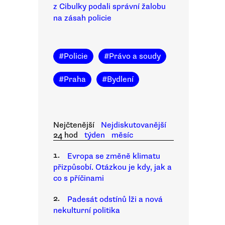
z Cibulky podali správní žalobu
na zásah policie
#
Policie
#
Právo a soudy
#
Praha
#
Bydlení
Nejčtenější
Nejdiskutovanější
24 hod
týden
měsíc
1.
Evropa se změně klimatu
přizpůsobí. Otázkou je kdy, jak a
co s příčinami
2.
Padesát odstínů lži a nová
nekulturní politika