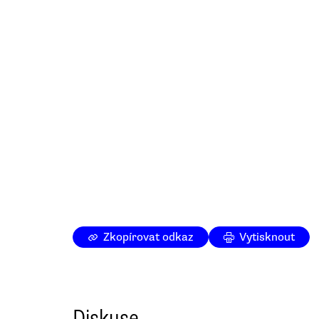
Zkopírovat odkaz
Vytisknout
Diskuse