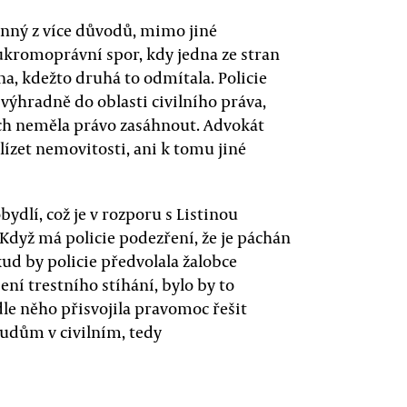
konný z více důvodů, mimo jiné
oukromoprávní spor, kdy jedna ze stran
a, kdežto druhá to odmítala. Policie
výhradně do oblasti civilního práva,
ch neměla právo zasáhnout. Advokát
ízet nemovitosti, ani k tomu jiné
ydlí, což je v rozporu s Listinou
 Když má policie podezření, že je páchán
okud by policie předvolala žalobce
ení trestního stíhání, bylo by to
odle něho přisvojila pravomoc řešit
oudům v civilním, tedy