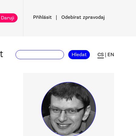
Přihlásit
|
Odebírat
zpravodaj
 Daruji
t
Hledat
CS
|
EN