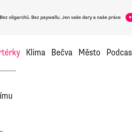
Bez oligarchů. Bez paywallu.
Jen vaše dary a naše práce
♥
rtérky
Klima
Bečva
Město
Podcas
nímu
ku