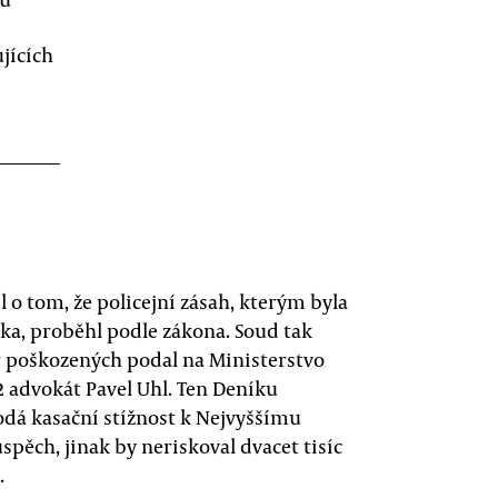
jících
o tom, že policejní zásah, kterým byla
lka, proběhl podle zákona. Soud tak
ř poškozených podal na Ministerstvo
 2 advokát Pavel Uhl. Ten Deníku
odá kasační stížnost k Nejvyššímu
pěch, jinak by neriskoval dvacet tisíc
.