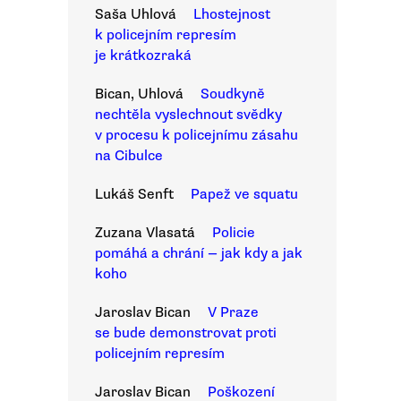
Saša Uhlová
Lhostejnost
k policejním represím
je krátkozraká
Bican, Uhlová
Soudkyně
nechtěla vyslechnout svědky
v procesu k policejnímu zásahu
na Cibulce
Lukáš Senft
Papež ve squatu
Zuzana Vlasatá
Policie
pomáhá a chrání — jak kdy a jak
koho
Jaroslav Bican
V Praze
se bude demonstrovat proti
policejním represím
Jaroslav Bican
Poškození