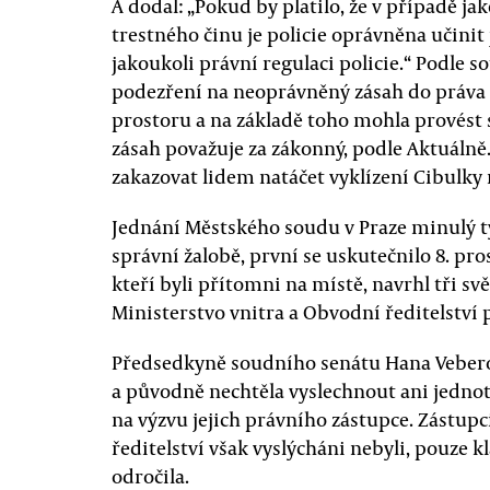
A dodal: „Pokud by platilo, že v případě j
trestného činu je policie oprávněna učinit
jakoukoli právní regulaci policie.“ Podle 
podezření na neoprávněný zásah do práva
prostoru a na základě toho mohla provést 
zásah považuje za zákonný, podle Aktuálně.
zakazovat lidem natáčet vyklízení Cibulky
Jednání Městského soudu v Praze minulý tý
správní žalobě, první se uskutečnilo 8. pro
kteří byli přítomni na místě, navrhl tři sv
Ministerstvo vnitra a Obvodní ředitelství 
Předsedkyně soudního senátu Hana Veberov
a původně nechtěla vyslechnout ani jednotl
na výzvu jejich právního zástupce. Zástupc
ředitelství však vyslýcháni nebyli, pouze k
odročila.