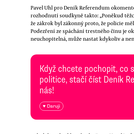
Pavel Uhl pro Deník Referendum okoment
rozhodnutí soudkyně takto: „Poněkud těžce
že zákrok byl zákonný proto, že policie mě
Podezření ze spáchání trestného činu je oko
neuchopitelná, může nastat kdykoliv a nen
Když chcete pochopit, co 
politice, stačí číst Deník
nás!
♥ Daruji