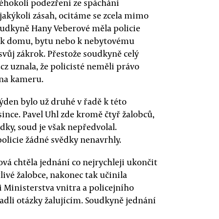
akéhokoli podezření ze spáchání
 jakýkoli zásah, ocitáme se zcela mimo
soudkyně Hany Veberové měla policie
 k domu, bytu nebo k nebytovému
svůj zákrok. Přestože soudkyně celý
cz uznala, že policisté neměli právo
 na kameru.
den bylo už druhé v řadě k této
since. Pavel Uhl zde kromě čtyř žalobců,
ědky, soud je však nepředvolal.
policie žádné svědky nenavrhly.
á chtěla jednání co nejrychleji ukončit
ivé žalobce, nakonec tak učinila
i Ministerstva vnitra a policejního
ladli otázky žalujícím. Soudkyně jednání