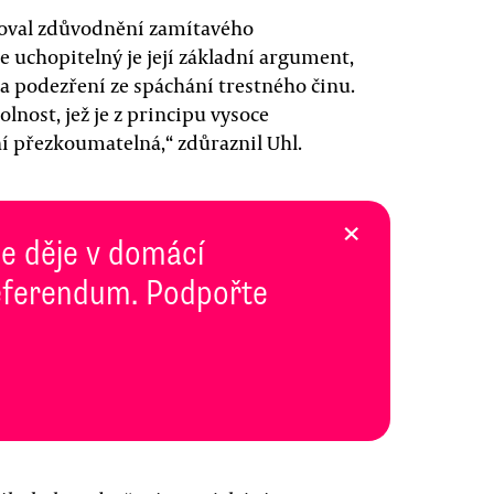
oval zdůvodnění zamítavého
 uchopitelný je její základní argument,
la podezření ze spáchání trestného činu.
lnost, jež je z principu vysoce
í přezkoumatelná,“ zdůraznil Uhl.
×
se děje v domácí
 Referendum. Podpořte