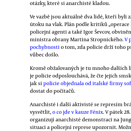
otázky, které si anarchisté kladou.
Ve vazbě jsou aktuálně dva lidé, kteří byli
útoku na vlak. Plán podle kritiků „operace
policejní agenti a také Igor Ševcov, obvině
ministra obrany Martina Stropnického.
V 
pochybnosti
o tom, zda policie drží toho
vůbec došlo.
Kromě obžalovaných je tu mnoho dalších lidí
je policie odposlouchává, že čte jejich sms
jak si
policie objednala od italské firmy so
dostat do počítačů.
Anarchisté i další aktivisté se represím brá
vysvětlit,
o co jde v kauze Fénix
. V pátek 2
organizují anarchisté demonstraci na Jun
situaci a policejní represe upozornit. Mož