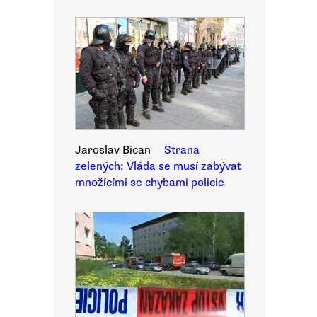
Jaroslav Bican
Strana
zelených: Vláda se musí zabývat
množícími se chybami policie