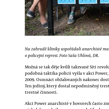
Na zahradě kliniky uspořádali anarchisté mal
o policejní represi. Foto Saša Uhlová, DR.
Možná se tak děje kvůli takzvané Síti revo
podobná taktika policii vyšla v akci Power,
2009. Osmnáct obžalovaných nakonec dost
Ten jediný, který dostal nepodmíněný trest,
trestné činnosti.
Akci Power anarchisté v hovorech často zmiň