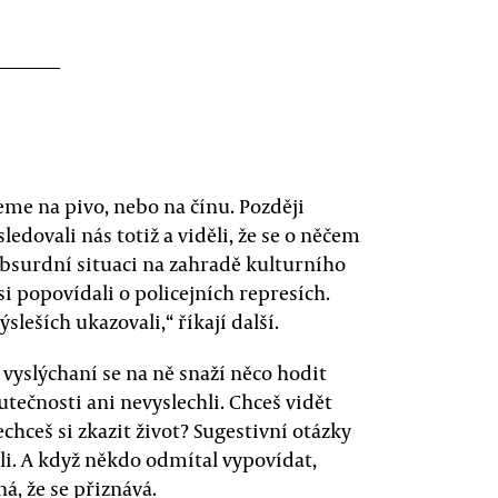
deme na pivo, nebo na čínu. Později
 sledovali nás totiž a viděli, že se o něčem
surdní situaci na zahradě kulturního
si popovídali o policejních represích.
leších ukazovali,“ říkají další.
ní vyslýchaní se na ně snaží něco hodit
utečnosti ani nevyslechli. Chceš vidět
echceš si zkazit život? Sugestivní otázky
ali. A když někdo odmítal vypovídat,
á, že se přiznává.