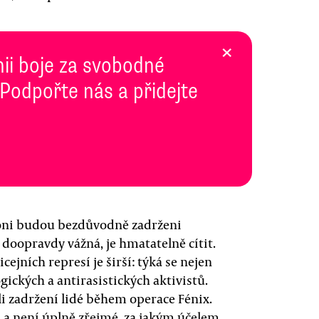
×
inii boje za svobodné
 Podpořte nás a přidejte
a oni budou bezdůvodně zadrženi
e doopravdy vážná, je hmatatelně cítit.
cejních represí je širší: týká se nejen
gických a antirasistických aktivistů.
li zadržení lidé během operace Fénix.
u a není úplně zřejmé, za jakým účelem.