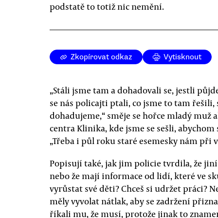
podstatě to totiž nic nemění.
Zkopírovat odkaz
Vytisknout
„Stáli jsme tam a dohadovali se, jestli půj
se nás policajti ptali, co jsme to tam řešili,
dohadujeme,“ směje se hořce mladý muž ab
centra Klinika, kde jsme se sešli, abychom 
„Třeba i půl roku staré esemesky nám při výs
Popisují také, jak jim policie tvrdila, že ji
nebo že mají informace od lidí, které ve sk
vyrůstat své děti? Chceš si udržet práci? N
měly vyvolat nátlak, aby se zadržení přizn
říkali mu, že musí, protože jinak to znamen