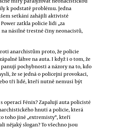
ačné míry paralyzovat neonacistickou
ily k podstatě problému. Jedna
šem setkání zahájili aktivisté
Power zatkla policie lidi „za
 na násilné trestné činy neonacistů,
oti anarchistům proto, že policie
ápalné láhve na auta. I když i o tom, že
, panují pochybnosti a názory na to, kdo
yslí, že se jedná o policejní provokaci,
ebo tři lidé, kteří nutně nemusí být
 operací Fénix? Zapalují auta policisté
archistického hnutí a policie, která
 toho jiné „extremisty“, kteří
ali nějaký slogan? To všechno jsou