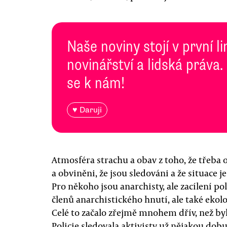
Naše noviny stojí v první l
novinářství a lidská práva.
se k nám!
♥ Daruji
Atmosféra strachu a obav z toho, že třeb
a obviněni, že jsou sledováni a že situace j
Pro někoho jsou anarchisty, ale zacílení poli
členů anarchistického hnutí, ale také ekolo
Celé to začalo zřejmě mnohem dřív, než by
Policie sledovala aktivisty už nějakou dob