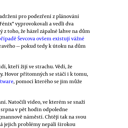
 zadrženi pro podezření z plánování
 Fénix“ vyprovokovali a vedli dva
ný z toho, že házel zápalné lahve na dům
případě Ševcova ovšem existují vážné
 pravého — pokud tedy k útoku na dům
, kteří žijí ve strachu. Vědí, že
ky. Hovor přítomných se stáčí i k tomu,
ftware
, pomocí kterého se jim může
ní. Natočili video, ve kterém se snaží
8. srpna v pět hodin odpoledne
gmannově náměstí. Chtějí tak na svou
ná jejich problémy nepálí širokou