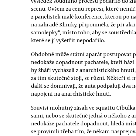
výsledek soudního procesu podařilo do zn
scénu. Ovšem za cenu represí, které nemíř
z panelistek malé konference, kterou po na
na zahradě Kliniky, připomněla, že při akci 
samolepky“, místo toho, aby se soustředila
které se jí vyšetřit nepodařilo.
Obdobně může státní aparát postupovat pr
nedokáže dopadnout pachatele, kteří hází z
by žháři vycházeli z anarchistického hnutí
za tím skutečně stojí, se různí. Někteří si m
další se domnívají, že auta podpalují dva n
napojeni na anarchistické hnutí.
Souvisí mohutný zásah ve squattu Cibulka s
sami, nebo se skutečně jedná o někoho z an
nedokáže pachatele dopadnout, hledá místo
se provinili třeba tím, že někam nasprejov