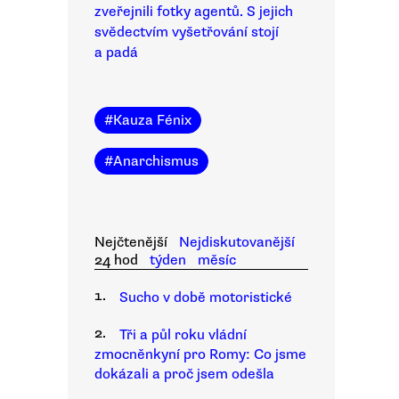
zveřejnili fotky agentů. S jejich
svědectvím vyšetřování stojí
a padá
#
Kauza Fénix
#
Anarchismus
Nejčtenější
Nejdiskutovanější
24 hod
týden
měsíc
1.
Sucho v době motoristické
2.
Tři a půl roku vládní
zmocněnkyní pro Romy: Co jsme
dokázali a proč jsem odešla