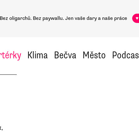
Bez oligarchů. Bez paywallu.
Jen vaše dary a naše práce
♥
rtérky
Klima
Bečva
Město
Podcas
t,