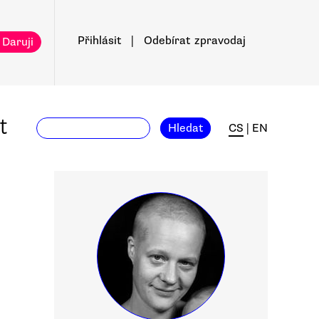
Přihlásit
|
Odebírat
zpravodaj
 Daruji
t
Hledat
CS
|
EN