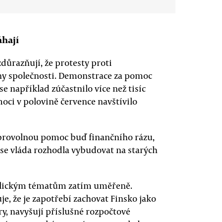
áhají
zdůrazňují, že protesty proti
ny společnosti. Demonstrace za pomoc
 například zúčastnilo více než tisíc
oci v polovině července navštívilo
dobrovolnou pomoc buď finančního rázu,
se vláda rozhodla vybudovat na starých
rchlickým tématům zatím uměřeně.
je, že je zapotřebí zachovat Finsko jako
y, navyšují příslušné rozpočtové