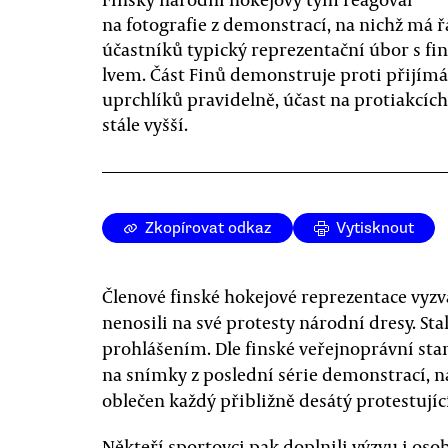
na fotografie z demonstrací, na nichž má 
účastníků typický reprezentační úbor s f
lvem. Část Finů demonstruje proti přijím
uprchlíků pravidelně, účast na protiakcích 
stále vyšší.
Zkopírovat odkaz
Vytisknout
Členové finské hokejové reprezentace vyzv
nenosili na své protesty národní dresy. St
prohlášením. Dle finské veřejnoprávní sta
na snímky z poslední série demonstrací, na
oblečen každý přibližně desátý protestující
Někteří sportovci pak doplnili výzvu i oso