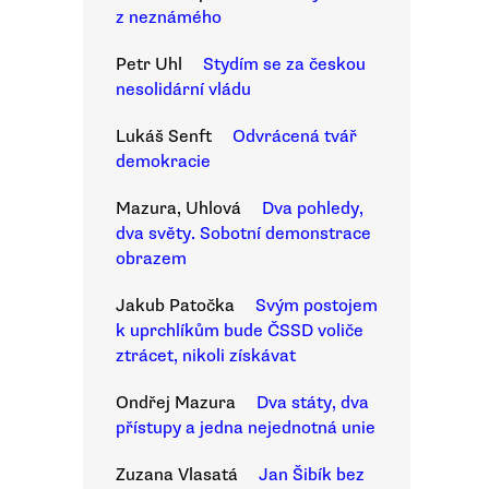
z neznámého
Petr Uhl
Stydím se za českou
nesolidární vládu
Lukáš Senft
Odvrácená tvář
demokracie
Mazura, Uhlová
Dva pohledy,
dva světy. Sobotní demonstrace
obrazem
Jakub Patočka
Svým postojem
k uprchlíkům bude ČSSD voliče
ztrácet, nikoli získávat
Ondřej Mazura
Dva státy, dva
přístupy a jedna nejednotná unie
Zuzana Vlasatá
Jan Šibík bez