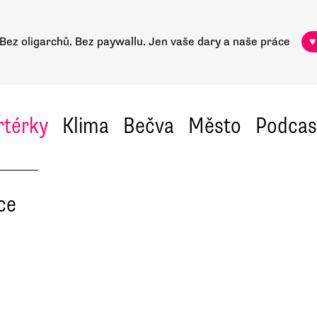
Bez oligarchů. Bez paywallu.
Jen vaše dary a naše práce
♥
rtérky
Klima
Bečva
Město
Podcas
ce