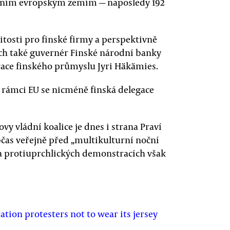
tatním evropským zemím — naposledy 192
itosti pro finské firmy a perspektivně
nech také guvernér Finské národní banky
race finského průmyslu Jyri Häkämies.
v rámci EU se nicméně finská delegace
ovy vládní koalice je dnes i strana Praví
občas veřejně před „multikulturní noční
Na protiuprchlických demonstracích však
tion protesters not to wear its jersey