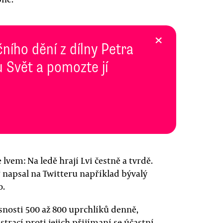
×
ního dění z dílny Petra
 Svět a pomozte jí
 lvem: Na ledě hrají Lvi čestně a tvrdě.
“ napsal na Twitteru například bývalý
o.
snosti 500 až 800 uprchlíků denně,
rací proti jejich přijímaní se účastní