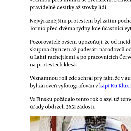
pravidelně desítky až stovky lidí.
Nejvýraznějším protestem byl zatím poch
Tornio před dvěma týdny, kde účastníci vy
Pozorovatelé ovšem upozoňují, že od incid
skupina čtyřiceti až padesáti národovců o
u Lahti rachejtlemi a po pracovnících Čer
na protestech klesá.
Významnou roli zde sehrál prý fakt, že v au
byl zároveň vyfotografován v
kápi Ku Klux
Ve Finsku požádalo tento rok o azyl už tém
úřady obdrželi 3651 žádostí.