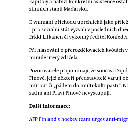
kapitoly a nabízí konkrétní asistence os
zimních stanů Maďarsku.
K vnímání příchodu uprchlicků jako přílež
i pro sociální stát vyzvali v posledních d
Erkki Liikanen či výkonný ředitel Konfede
Při hlasování o přerozdělovacích kvótách 
minulé úterý zdržela.
Pozorovatelé připomínají, že součástí Sipil
Finové, jejíž někteří představitelé varují 
můrou“ či „pádem do multi-kulti pasti“. 
zatím ani Praví Finové nevystupují.
Další informace:
AFP
Finland's hockey team urges anti-migra