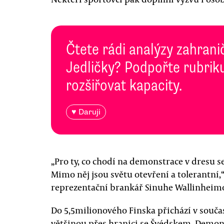
Čtete rádi analýzy zahranič
Jedličky? Podpořte rubriku
rozšiřovat kapacity.
♥ Daruji
„Pro ty, co chodí na demonstrace v dresu se
Mimo něj jsou světu otevření a tolerantní,
reprezentační brankář Sinuhe Wallinheim
Do 5,5milionového Finska přichází v souča
většinou přes hranici se Švédskem. Demonst