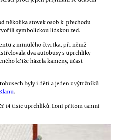
od několika stovek osob k přechodu
tvořili symbolickou lidskou zeď.
entu z minulého čtvrtka, při němž
dstřelovala dva autobusy s uprchlíky
veného kříže házela kameny, účast
tobusech byly i děti a jeden z výtržníků
 Klanu
.
ěř 14 tisíc uprchlíků. Loni přitom tamní