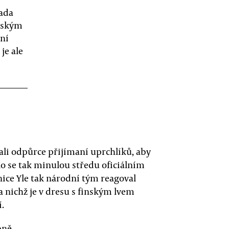
řada
inským
ání
je ale
ali odpůrce přijímaní uprchlíků, aby
alo se tak minulou středu oficiálním
nice Yle tak národní tým reagoval
 nichž je v dresu s finským lvem
.
bně.