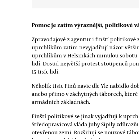
Pomoc je zatím výraznější, politikové v
Zpravodajové z agentur i finští politikové 
uprchlíkům zatím nevyjadřují názor větši
uprchlíkům v Helsinkách minulou sobotu se
lidí. Dosud největší protest stoupenců pom
15 tisíc lidí.
Několik tisíc Finů navíc dle Yle nabídlo 
anebo přímo v záchytných táborech, které 
armádních základnách.
Finští politikové se jinak vyjadřují k up
Středopravicová vláda Juhy Sipily zdůrazňu
otevřenou zemi. Rozšiřují se nouzové tábor