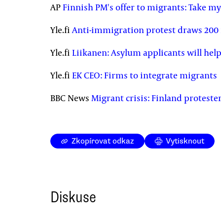
AP
Finnish PM's offer to migrants: Take m
Yle.fi
Anti-immigration protest draws 200 
Yle.fi
Liikanen: Asylum applicants will hel
Yle.fi
EK CEO: Firms to integrate migrants
BBC News
Migrant crisis: Finland proteste
Zkopírovat odkaz
Vytisknout
Diskuse