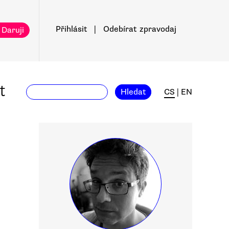
Přihlásit
|
Odebírat
zpravodaj
 Daruji
t
Hledat
CS
|
EN