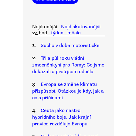
Nejčtenější
Nejdiskutovanější
24 hod
týden
měsíc
1.
Sucho v době motoristické
2.
Tři a půl roku vládní
zmocněnkyní pro Romy: Co jsme
dokázali a proč jsem odešla
3.
Evropa se změně klimatu
přizpůsobí. Otázkou je kdy, jak a
co s příčinami
4.
Ceuta jako nástroj
hybridního boje. Jak krajní
pravice rozděluje Evropu