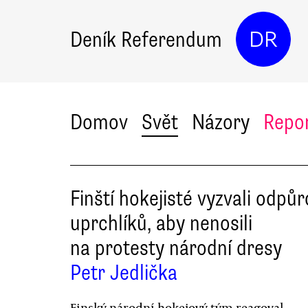
Deník Referendum
DR
Domov
Svět
Názory
Repo
Finští hokejisté vyzvali odpůr
uprchlíků, aby nenosili
na protesty národní dresy
Petr Jedlička
Finský národní hokejový tým reagoval