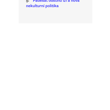
5.
Padesát odstínů lži a nová
nekulturní politika