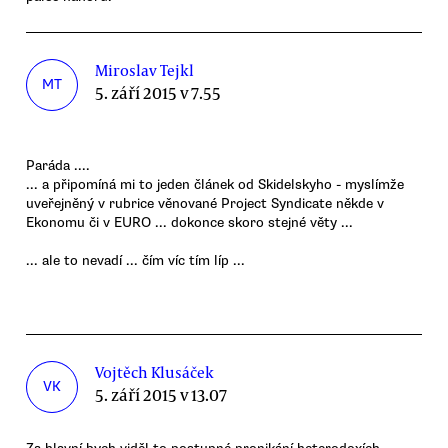
Miroslav Tejkl
MT
5. září 2015 v 7.55
Paráda ....
... a připomíná mi to jeden článek od Skidelskyho - myslímže
uveřejněný v rubrice věnované Project Syndicate někde v
Ekonomu či v EURO ... dokonce skoro stejné věty ...
... ale to nevadí ... čím víc tím líp ...
Vojtěch Klusáček
VK
5. září 2015 v 13.07