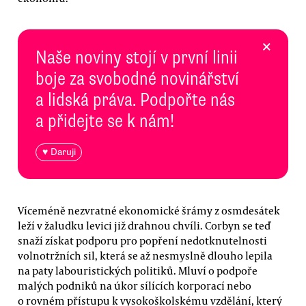
×
Naše noviny stojí v první linii
boje za svobodné novinářství
a lidská práva. Podpořte nás
a přidejte se k nám!
♥ Daruji
Víceméně nezvratné ekonomické šrámy z osmdesátek
leží v žaludku levici již drahnou chvíli. Corbyn se teď
snaží získat podporu pro popření nedotknutelnosti
volnotržních sil, která se až nesmyslně dlouho lepila
na paty labouristických politiků. Mluví o podpoře
malých podniků na úkor sílících korporací nebo
o rovném přístupu k vysokoškolskému vzdělání, který