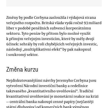
Změny by podle Corbyna zasloužila i výdajová strana
veřejného rozpočtu. Britská vláda vydá ročně 93 miliard
liber v podobě peněžních subvencí korporátnímu
sektoru. Tyto peníze by přitom bylo možné využít
k přímým veřejným investicím, které by měly dvojí
účinek: sehrály by roli chybějících veřejných investic,
následný „multiplikativní efekt“ by pak nakopnul
i soukromý sektor.
Změna kurzu
Nejdiskutovanějšími návrhy Jeremyho Corbyna jsou
vytvoření Národní investiční banky a redefinice
takzvaného „kvantitativního uvolňování“. Tradiční
kvantitativní uvolňování je monetární reakce na krizi
— centrální banka nakoupí cenné papíry (nejčastěji
státní dluhopisy) od komerčních bank výměnou