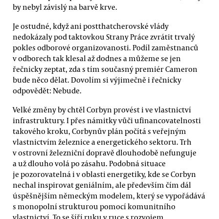
by nebyl závislý na barvě krve.
Je ostudné, když ani postthatcherovské vlády
nedokázaly pod taktovkou Strany Práce zvrátit trvalý
pokles odborové organizovanosti. Podíl zaměstnanců
v odborech tak klesal až dodnes a můžeme se jen
řečnicky zeptat, zda s tím současný premiér Cameron
bude něco dělat. Dovolím si výjimečně i řečnicky
odpovědět: Nebude.
Velké změny by chtěl Corbyn provést i ve vlastnictví
infrastruktury. I přes námitky vůči ufinancovatelnosti
takového kroku, Corbynův plán počítá s veřejným
vlastnictvím železnice a energetického sektoru. Trh
v ostrovní železniční dopravě dlouhodobě nefunguje
a už dlouho volá po zásahu. Podobná situace
je pozorovatelná i v oblasti energetiky, kde se Corbyn
nechal inspirovat geniálním, ale především čím dál
úspěšnějším německým modelem, který se vypořádává
s monopolní strukturou pomocí komunitního
vlastnictví. To se šíří ruku v ruce s rozvojem