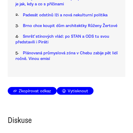
je jak, kdy a co s příčinami
2.
Padesát odstínů lži a nová nekulturní politika
3.
Brno chce koupit dům architektky Růženy Žertové
4.
Smršť stínových vlád: po STAN a ODS tu svou
představili i Piráti
5.
Plánovaná průmyslová zóna v Chebu zabije pět lidí
ročně. Vinou emisí
Zkopírovat odkaz
Vytisknout
Diskuse