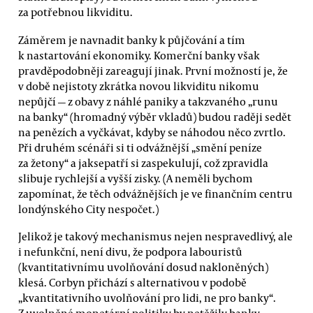
za potřebnou likviditu.
Záměrem je navnadit banky k půjčování a tím
k nastartování ekonomiky. Komerční banky však
pravděpodobněji zareagují jinak. První možností je, že
v době nejistoty zkrátka novou likviditu nikomu
nepůjčí — z obavy z náhlé paniky a takzvaného „runu
na banky“ (hromadný výběr vkladů) budou raději sedět
na penězích a vyčkávat, kdyby se náhodou něco zvrtlo.
Při druhém scénáři si ti odvážnější „smění peníze
za žetony“ a jaksepatří si zaspekulují, což zpravidla
slibuje rychlejší a vyšší zisky. (A neměli bychom
zapomínat, že těch odvážnějších je ve finančním centru
londýnského City nespočet.)
Jelikož je takový mechanismus nejen nespravedlivý, ale
i nefunkční, není divu, že podpora labouristů
(kvantitativnímu uvolňování dosud nakloněných)
klesá. Corbyn přichází s alternativou v podobě
„kvantitativního uvolňování pro lidi, ne pro banky“.
Z uvolněné monetární politiky by netěžily banky,