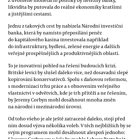
likvidita by putovala do reálné ekonomiky kratšími
a jistějšími cestami.
Jednu z takových cest by nabízela Národní investiční
banka, která by namísto přeposílání peněz
do kapitálového kasina investovala například
do infrastruktury, bydlení, zelené energie a dalších
veřejně prospěšnějších a produktivnějších oblastí.
To je inovativní pohled na řešení budoucích krizí.
Britské levici by slušel daleko více, než dosavadní slepé
kopírování konzervativců. Spolu s daňovou reformou,
s modernizací trhu práce a s obnovením veřejného
vlastnictví v odvětvích, kde je trh přítěží a ne řešením,
by Jeremy Corbyn mohl dosáhnout mnoha změn
na národní i mezinárodní úrovni.
Od toho všeho je ale ještě zatraceně daleko, stojí před
ním dosud výzva několika voleb. V těch nejbližších by se
svým programem mohl dosáhnout alespoň jednoho:
S Jeremy Corbynem v čele by mohla Labour Party hrát