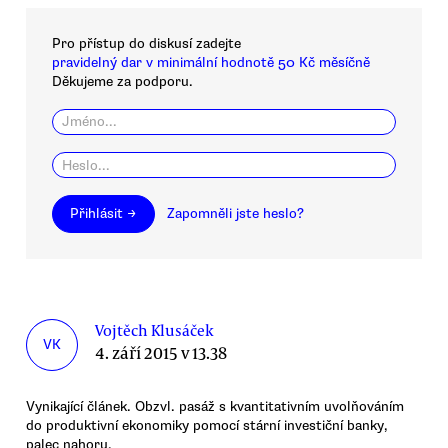
Pro přístup do diskusí zadejte
pravidelný dar v minimální hodnotě 50 Kč měsíčně
Děkujeme za podporu.
Přihlásit →
Zapomněli jste heslo?
Vojtěch Klusáček
VK
4. září 2015 v 13.38
Vynikající článek. Obzvl. pasáž s kvantitativním uvolňováním
do produktivní ekonomiky pomocí stární investiční banky,
palec nahoru.