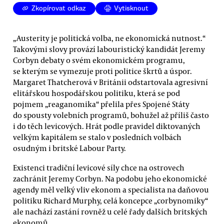
Zkopírovat odkaz
Vytisknout
„Austerity je politická volba, ne ekonomická nutnost.“
Takovými slovy provází labouristický kandidát Jeremy
Corbyn debaty o svém ekonomickém programu,
se kterým se vymezuje proti politice škrtů a úspor.
Margaret Thatcherová v Británii odstartovala agresivní
elitářskou hospodářskou politiku, která se pod
pojmem „reaganomika“ přelila přes Spojené Státy
do spousty volebních programů, bohužel až příliš často
i do těch levicových. Hrát podle pravidel diktovaných
velkým kapitálem se stalo v posledních volbách
osudným i britské Labour Party.
Existenci tradiční levicové síly chce na ostrovech
zachránit Jeremy Corbyn. Na podobu jeho ekonomické
agendy měl velký vliv ekonom a specialista na daňovou
politiku Richard Murphy, celá koncepce „corbynomiky“
ale nachází zastání rovněž u celé řady dalších britských
ekonomů.