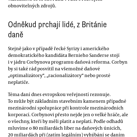
obnovitelných zdrojů.
Odněkud prchají lidé, z Británie
daně
Stejně jako v případě řecké Syrizy i amerického
demokratického kandidáta Bernieho Sanderse stojí
i v jádru Corbynova programu daňová reforma. Corbyn
by si také rád posvítil na všemožné daňové
„optimalizátory“, „racionalizátory“ nebo prosté
neplatiče.
Téma daní dnes evropskou veřejností rezonuje.
To může být základním stavebním kamenem případné
mezinárodní spolupráce při kontrole mezinárodních
korporací. Corbynovi přesto nejde jen o velké hráče, ale
o všechny, kteří by měli platit a neplatí. Podle odhadů
mluvíme o 80 miliardách liber na daňových únicích,
20 miliardách při (zatím legálním) vyhýbání se daním