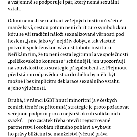
a vzájemně se podporuje i pár, který nemá sexuální
vztah.
Odmítneme-li sexualizaci veřejných institutů včetně
manželství, cestou potom není chtít tuto symbolickou
kótu se vší tradiční náloží sexualizované věrnosti pod
heslem „jsme jako vy“ nejdřív dobýt, a tak vlastně
potvrdit společenskou vážnost tohoto institutu.
Neříkám tím, že to není cesta legitimní a ve společnosti
„pelíškovského konsensu“ schůdnější, jen upozorňuji
na souvislosti této strategie přizpůsobení se. Přejmout
před státem odpovědnost za druhého by mělo být
možné i bez implicitní deklarace sexuálního vztahu
a jeho výlučnosti.
Druhá, i v rámci LGBT hnutí minoritní (a v českých
zemích téměř nepřítomná) strategie je proto požadovat
veřejnou podporu pro co nejširší okruh solidárních
svazků — pro začátek třeba otevřít registrované
partnerství i osobám různého pohlaví a vybavit
ho právy blížícími se manželství (včetně práva