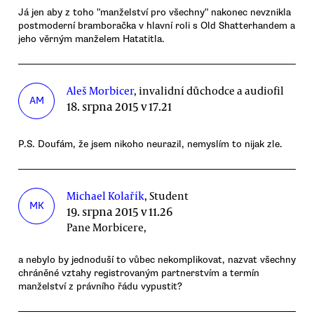
Já jen aby z toho "manželství pro všechny" nakonec nevznikla
postmoderní bramboračka v hlavní roli s Old Shatterhandem a
jeho věrným manželem Hatatitla.
Aleš Morbicer
, invalidní důchodce a audiofil
AM
18. srpna 2015 v 17.21
P.S. Doufám, že jsem nikoho neurazil, nemyslím to nijak zle.
Michael Kolařík
, Student
MK
19. srpna 2015 v 11.26
Pane Morbicere,
a nebylo by jednoduší to vůbec nekomplikovat, nazvat všechny
chráněné vztahy registrovaným partnerstvím a termín
manželství z právního řádu vypustit?