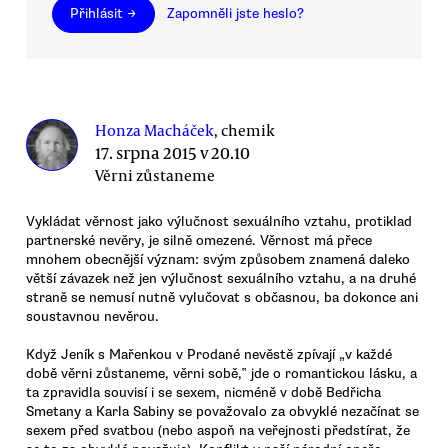
Přihlásit →
Zapomněli jste heslo?
Honza Macháček
, chemik
17. srpna 2015 v 20.10
Věrni zůstaneme
Vykládat věrnost jako výlučnost sexuálního vztahu, protiklad
partnerské nevěry, je silně omezené. Věrnost má přece
mnohem obecnější význam: svým způsobem znamená daleko
větší závazek než jen výlučnost sexuálního vztahu, a na druhé
straně se nemusí nutně vylučovat s občasnou, ba dokonce ani
soustavnou nevěrou.
Když Jeník s Mařenkou v Prodané nevěstě zpívají „v každé
době věrni zůstaneme, věrni sobě,‟ jde o romantickou lásku, a
ta zpravidla souvisí i se sexem, nicméně v době Bedřicha
Smetany a Karla Sabiny se považovalo za obvyklé nezačínat se
sexem před svatbou (nebo aspoň na veřejnosti předstírat, že