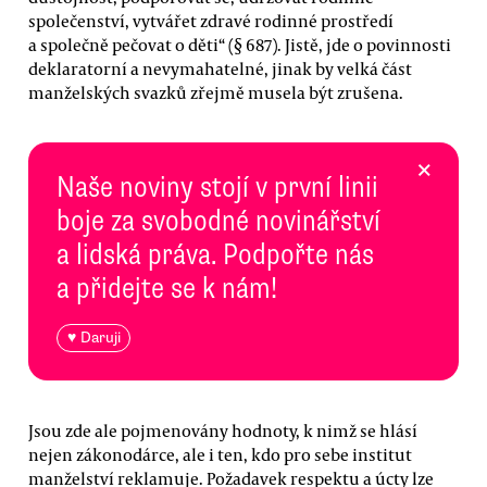
společenství, vytvářet zdravé rodinné prostředí
a společně pečovat o děti“ (§ 687). Jistě, jde o povinnosti
deklaratorní a nevymahatelné, jinak by velká část
manželských svazků zřejmě musela být zrušena.
×
Naše noviny stojí v první linii
boje za svobodné novinářství
a lidská práva. Podpořte nás
a přidejte se k nám!
♥ Daruji
Jsou zde ale pojmenovány hodnoty, k nimž se hlásí
nejen zákonodárce, ale i ten, kdo pro sebe institut
manželství reklamuje. Požadavek respektu a úcty lze