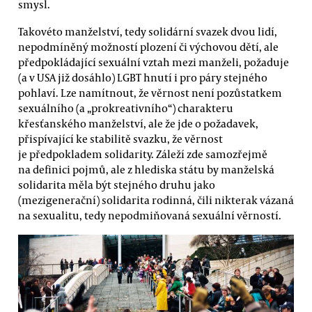
smysl.
Takovéto manželství, tedy solidární svazek dvou lidí,
nepodmíněný možností plození či výchovou dětí, ale
předpokládající sexuální vztah mezi manželi, požaduje
(a v USA již dosáhlo) LGBT hnutí i pro páry stejného
pohlaví. Lze namítnout, že věrnost není pozůstatkem
sexuálního (a „prokreativního“) charakteru
křesťanského manželství, ale že jde o požadavek,
přispívající ke stabilitě svazku, že věrnost
je předpokladem solidarity. Záleží zde samozřejmě
na definici pojmů, ale z hlediska státu by manželská
solidarita měla být stejného druhu jako
(mezigenerační) solidarita rodinná, čili nikterak vázaná
na sexualitu, tedy nepodmiňovaná sexuální věrností.