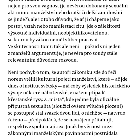
nejen pro svou vágnost (je nevěrou dokonaný sexuální
akt mimo manželství nebo kratší či delší zamilování
se jinde?), ale i z toho důvodu, že ať ji chápeme jako
postoj, vztah nebo manifestaci citu, jde o záležitosti
výsostně individuální, neobjektifikovatelnou,
se kterou by zákon neměl vůbec pracovat.
Ve skutečnosti tomu tak ale není — pokud s ní jeden
z manželů argumentuje, je nevěra pro soudy stále
relevantním důvodem rozvodu.
Není pochyb o tom, že autoři zákoníku zde do řeči
norem vtělili kulturní pojetí manželství, které — ač jde
dnes o institut světský — má coby výsledek historického
vývoje některé náboženské, v našem případě
křesťanské rysy. Z „místa“, kde jedině byla oficiálně
přípustná sexualita (sloužící ovšem výlučně plození)
se postupně stal svazek dvou lidí, o nichž se — natvrdo
řečeno — předpokládá, že se navzájem přitahují,
respektive spolu mají sex. Jinak by věrnost mezi
zákonnými manželskými povinnostmi postrádala