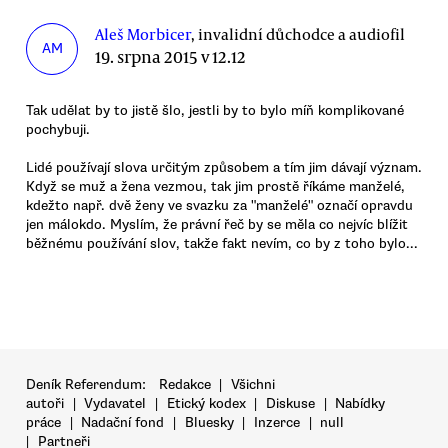
Aleš Morbicer
, invalidní důchodce a audiofil
AM
19. srpna 2015 v 12.12
Tak udělat by to jistě šlo, jestli by to bylo míň komplikované
pochybuji.
Lidé používají slova určitým způsobem a tím jim dávají význam.
Když se muž a žena vezmou, tak jim prostě říkáme manželé,
kdežto např. dvě ženy ve svazku za "manželé" označí opravdu
jen málokdo. Myslím, že právní řeč by se měla co nejvíc blížit
běžnému používání slov, takže fakt nevím, co by z toho bylo...
Deník Referendum:
Redakce
|
Všichni
autoři
|
Vydavatel
|
Etický kodex
|
Diskuse
|
Nabídky
práce
|
Nadační fond
|
Bluesky
|
Inzerce
|
null
|
Partneři