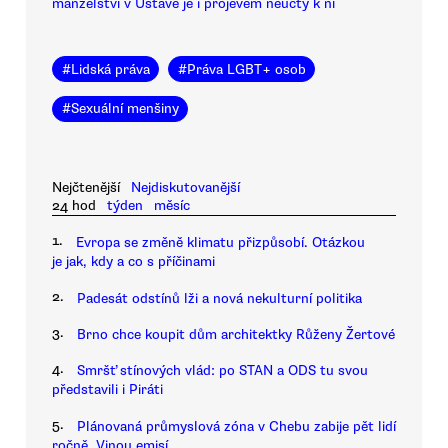
manželství v Ústavě je i projevem neúcty k ní
#
Lidská práva
#
Práva LGBT+ osob
#
Sexuální menšiny
Nejčtenější
Nejdiskutovanější
24 hod
týden
měsíc
1.
Evropa se změně klimatu přizpůsobí. Otázkou
je jak, kdy a co s příčinami
2.
Padesát odstínů lži a nová nekulturní politika
3.
Brno chce koupit dům architektky Růženy Žertové
4.
Smršť stínových vlád: po STAN a ODS tu svou
představili i Piráti
5.
Plánovaná průmyslová zóna v Chebu zabije pět lidí
ročně. Vinou emisí