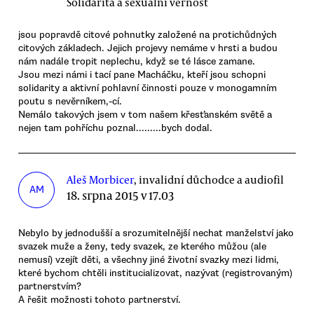
Solidarita a sexuální věrnost
jsou popravdě citové pohnutky založené na protichůdných
citových základech. Jejich projevy nemáme v hrsti a budou
nám nadále tropit neplechu, když se té lásce zamane.
Jsou mezi námi i tací pane Macháčku, kteří jsou schopni
solidarity a aktivní pohlavní činnosti pouze v monogamním
poutu s nevěrníkem,-cí.
Nemálo takových jsem v tom našem křesťanském světě a
nejen tam pohříchu poznal.........bych dodal.
Aleš Morbicer
, invalidní důchodce a audiofil
AM
18. srpna 2015 v 17.03
Nebylo by jednodušší a srozumitelnější nechat manželství jako
svazek muže a ženy, tedy svazek, ze kterého můžou (ale
nemusí) vzejít děti, a všechny jiné životní svazky mezi lidmi,
které bychom chtěli institucializovat, nazývat (registrovaným)
partnerstvím?
A řešit možnosti tohoto partnerství.