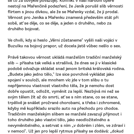
se to za obvyklé považuje). Konflikt v naší národní opeře
nestojí na Mařenčině podezření, že Jeník porušil slib věrnosti
flirtem s jinou dívkou, ale že se Mařenky vzdal, že ji prodal.
Věrnost pro Jeníka a Mařenku znamená především stát při
sobě, ať se děje, co se děje, a jeden o druhého, nebo za
druhého bojovat.
Ve chvíli, kdy si heslo „Věrni zůstaneme‟ vyšili naši vojáci v
Buzulku na bojový prapor, už docela jistě vůbec nešlo o sex.
Právě takovou věrnost ukládá manželům tradiční manželský
slib — přísaha tak velká a strašlivá, že dnes se ji v klasické
podobě odvažuje skládat snad jenom britská královská rodina.
„Budete jako jedno tělo,‟ lze sice povrchně vykládat jako
spojení v souloži, ale mnohem víc jde v tom slibu o tu
nepříjemnou vlastnost vlastního těla, že je nemohu dost
dobře opustit, odložit, vyměnit za lepší. Nezbývá mi než se
svým tělem žít až do smrti, ať se s ním stane, co se stane,
trpělivě je snášet prožrané chorobami, a třeba i zchromené,
kdyby mě kupříkladu srazilo auto na přechodu pro chodce.
Tradičním manželským slibem se manželé zavazují přijmout i
toho druhého jako vlastní tělo, jako neodložitelného a
nevyměnitelného, a setrvat s ním „v dobrém i zlém, ve zdraví i
v nemoci‟. Už jen pro lepší rytmus přísahy se dodává: „dokud