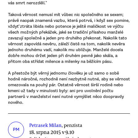
vás smrt nerozdělí.‟
Taková věrnost nemusí mít vůbec nic společného se sexem;
právě naopak znamená vazbu, která potrvá, i když sex pomine,
vždyť ztráta libida nebo potence je ještě maličkost ve výčtu
všech možných překážek, jaké se tradiční přísahou manželé
zavazují společně a jeden pro druhého překonat. Nakolik tato
věrnost zapovídá nevěru, záleží čistě na tom, nakolik nevěra
jednoho druhému vadí, nakolik mu ubližuje. Manželé docela
dobře mohou držet jeden při druhém pevně jako skála, a
přitom oba střídat milence a milenky na běžícím pásu.
A přestože být věrný jednomu člověku je už samo o sobě
hodně náročné, rozhodně není nezbytně nutné, aby se věrnost
omezovala na pouhý pár. Ostatně věrnost širší rodině nebo
kmeni už tady v minulosti byly: ani pro uvolnění počtu
partnerů v manželství není nutné vymýšlet něco doopravdy
nového.
Petrasek Milan
, penzista
PM
18. srpna 2015 v 9.10