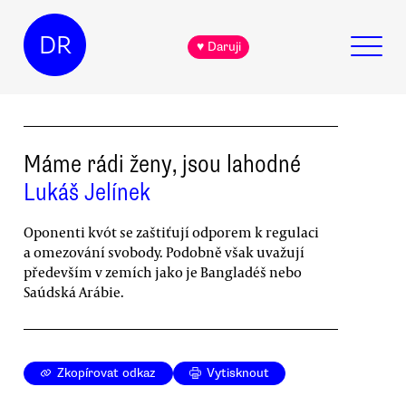
DR
♥ Daruji
Máme rádi ženy, jsou lahodné
Lukáš Jelínek
Oponenti kvót se zaštiťují odporem k regulaci
a omezování svobody. Podobně však uvažují
především v zemích jako je Bangladéš nebo
Saúdská Arábie.
Zkopírovat odkaz
Vytisknout