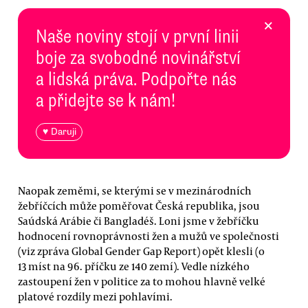
×
Naše noviny stojí v první linii
boje za svobodné novinářství
a lidská práva. Podpořte nás
a přidejte se k nám!
♥ Daruji
Naopak zeměmi, se kterými se v mezinárodních
žebříčcích může poměřovat Česká republika, jsou
Saúdská Arábie či Bangladéš. Loni jsme v žebříčku
hodnocení rovnoprávnosti žen a mužů ve společnosti
(viz zpráva Global Gender Gap Report) opět klesli (o
13 míst na 96. příčku ze 140 zemí). Vedle nízkého
zastoupení žen v politice za to mohou hlavně velké
platové rozdíly mezi pohlavími.