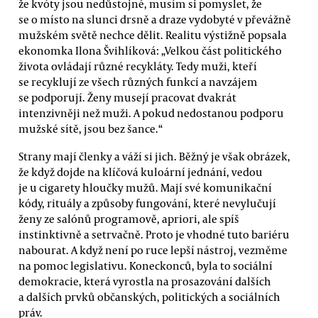
že kvóty jsou nedůstojné, musím si pomyslet, že
se o místo na slunci drsně a draze vydobyté v převážně
mužském světě nechce dělit. Realitu výstižně popsala
ekonomka Ilona Švihlíková: „Velkou část politického
života ovládají různé recykláty. Tedy muži, kteří
se recyklují ze všech různých funkcí a navzájem
se podporují. Ženy musejí pracovat dvakrát
intenzivněji než muži. A pokud nedostanou podporu
mužské sítě, jsou bez šance.“
Strany mají členky a váží si jich. Běžný je však obrázek,
že když dojde na klíčová kuloární jednání, vedou
je u cigarety hloučky mužů. Mají své komunikační
kódy, rituály a způsoby fungování, které nevylučují
ženy ze salónů programově, apriori, ale spíš
instinktivně a setrvačně. Proto je vhodné tuto bariéru
nabourat. A když není po ruce lepší nástroj, vezměme
na pomoc legislativu. Koneckonců, byla to sociální
demokracie, která vyrostla na prosazování dalších
a dalších prvků občanských, politických a sociálních
práv.