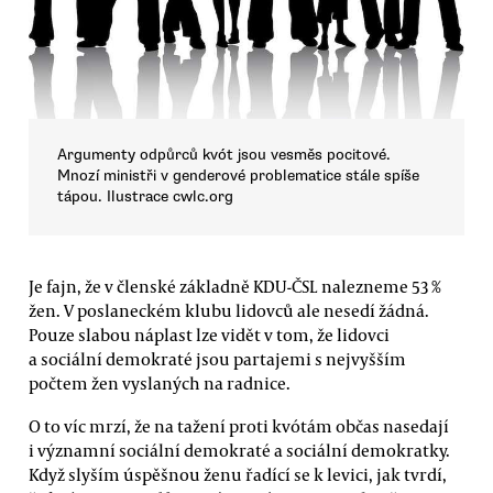
Argumenty odpůrců kvót jsou vesměs pocitové.
Mnozí ministři v genderové problematice stále spíše
tápou. Ilustrace cwlc.org
Je fajn, že v členské základně KDU-ČSL nalezneme 53 %
žen. V poslaneckém klubu lidovců ale nesedí žádná.
Pouze slabou náplast lze vidět v tom, že lidovci
a sociální demokraté jsou partajemi s nejvyšším
počtem žen vyslaných na radnice.
O to víc mrzí, že na tažení proti kvótám občas nasedají
i významní sociální demokraté a sociální demokratky.
Když slyším úspěšnou ženu řadící se k levici, jak tvrdí,