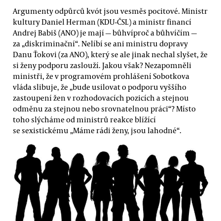
Argumenty odpůrců kvót jsou vesměs pocitové. Ministr
kultury Daniel Herman (KDU-ČSL) a ministr financí
Andrej Babiš (ANO) je mají — bůhvíproč a bůhvíčím —
za „diskriminační“. Nelíbí se ani ministru dopravy
Danu Ťokovi (za ANO), který se ale jinak nechal slyšet, že
si ženy podporu zaslouží. Jakou však? Nezapomněli
ministři, že v programovém prohlášení Sobotkova
vláda slibuje, že „bude usilovat o podporu vyššího
zastoupení žen v rozhodovacích pozicích a stejnou
odměnu za stejnou nebo srovnatelnou práci“? Místo
toho slýcháme od ministrů reakce blížící
se sexistickému „Máme rádi ženy, jsou lahodné“.