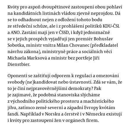
Kvóty pro aspoň dvoupětinové zastoupení obou pohlaví
na kandidátních listinách vládou zjevně neprojdou. Dá
se to odhadnout nejen z odložení tohoto bodu
ze středeční schůze, ale i z prohlášení politiků KDU-ČSL
a ANO. Zastání mají jen v ČSSD, i když jednoznačně
se v jejich prospěch vyjadřují jen premiér Bohuslav
Sobotka, ministr vnitra Milan Chovanec (předkladatel
návrhu zákona), ministryně práce a sociálních věcí
Michaela Marksová a ministr bez portfeje Jiří
Dienstbier.
Oponenti se zaštiťují odporem k regulaci a omezování
svobody (ne)kandidovat nebo ústavností. Zdá se vám, že
to je činí nejpravověrnějšími demokraty? Pak
je zajímavé, že podobná stanoviska slýcháme
z východního politického prostoru a machistického
jihu, zatímco země severní a západní Evropy kvótám
fandí. Například v Norsku a čerstvě i v Německu existují
i kvóty pro zastoupení žen v orgánech firem.