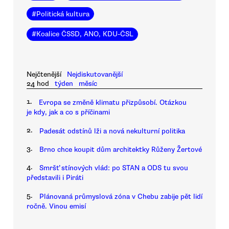
#
Politická kultura
#
Koalice ČSSD, ANO, KDU-ČSL
Nejčtenější
Nejdiskutovanější
24 hod
týden
měsíc
1.
Evropa se změně klimatu přizpůsobí. Otázkou
je kdy, jak a co s příčinami
2.
Padesát odstínů lži a nová nekulturní politika
3.
Brno chce koupit dům architektky Růženy Žertové
4.
Smršť stínových vlád: po STAN a ODS tu svou
představili i Piráti
5.
Plánovaná průmyslová zóna v Chebu zabije pět lidí
ročně. Vinou emisí