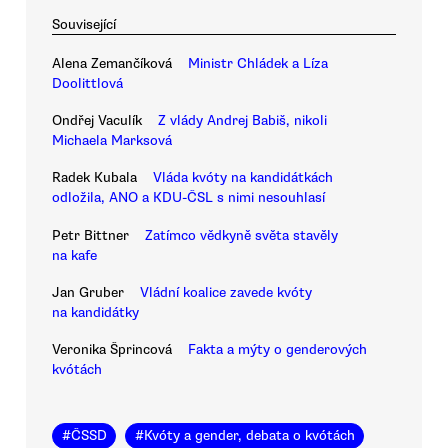
Související
Alena Zemančíková
Ministr Chládek a Líza
Doolittlová
Ondřej Vaculík
Z vlády Andrej Babiš, nikoli
Michaela Marksová
Radek Kubala
Vláda kvóty na kandidátkách
odložila, ANO a KDU-ČSL s nimi nesouhlasí
Petr Bittner
Zatímco vědkyně světa stavěly
na kafe
Jan Gruber
Vládní koalice zavede kvóty
na kandidátky
Veronika Šprincová
Fakta a mýty o genderových
kvótách
#
ČSSD
#
Kvóty a gender, debata o kvótách