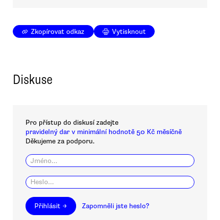
Zkopírovat odkaz
Vytisknout
Diskuse
Pro přístup do diskusí zadejte
pravidelný dar v minimální hodnotě 50 Kč měsíčně
Děkujeme za podporu.
Přihlásit →
Zapomněli jste heslo?