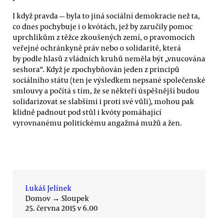
I když pravda — byla to jiná sociální demokracie než ta,
co dnes pochybuje i o kvótách, jež by zaručily pomoc
uprchlíkům z těžce zkoušených zemí, o pravomocích
veřejné ochránkyně práv nebo o solidaritě, která
by podle hlasů z vládních kruhů neměla být „vnucována
seshora“. Když je zpochybňován jeden z principů
sociálního státu (ten je výsledkem nepsané společenské
smlouvy a počítá s tím, že se někteří úspěšnější budou
solidarizovat se slabšími i proti své vůli), mohou pak
klidně padnout pod stůl i kvóty pomáhající
vyrovnanému politickému angažmá mužů a žen.
Lukáš Jelínek
Domov
→
Sloupek
25. června 2015 v 6.00