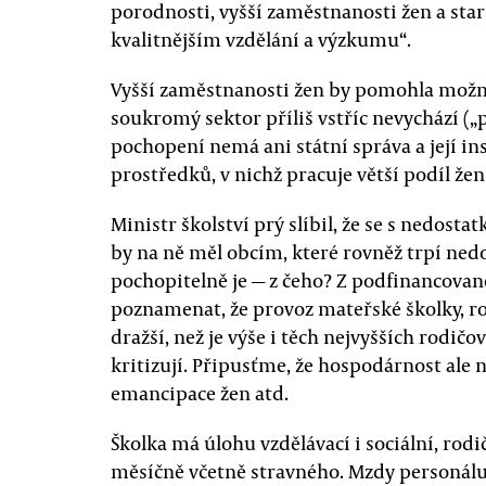
porodnosti, vyšší zaměstnanosti žen a star
kvalitnějším vzdělání a výzkumu“.
Vyšší zaměstnanosti žen by pomohla možno
soukromý sektor příliš vstříc nevychází („
pochopení nemá ani státní správa a její in
prostředků, v nichž pracuje větší podíl že
Ministr školství prý slíbil, že se s nedost
by na ně měl obcím, které rovněž trpí ned
pochopitelně je — z čeho? Z podfinancovan
poznamenat, že provoz mateřské školky, r
dražší, než je výše i těch nejvyšších rodi
kritizují. Připusťme, že hospodárnost ale n
emancipace žen atd.
Školka má úlohu vzdělávací i sociální, rodi
měsíčně včetně stravného. Mzdy personálu 