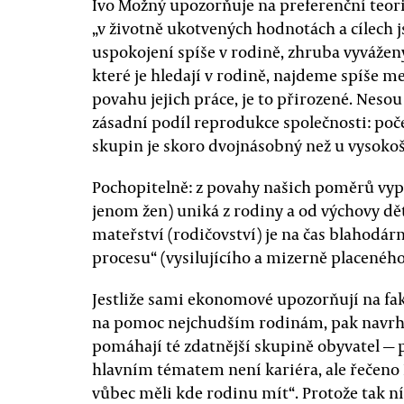
Ivo Možný upozorňuje na preferenční teor
„v životně ukotvených hodnotách a cílech js
uspokojení spíše v rodině, zhruba vyváženy s
které je hledají v rodině, najdeme spíše me
povahu jejich práce, je to přirozené. Neso
zásadní podíl reprodukce společnosti: poč
skupin je skoro dvojnásobný než u vysokoš
Pochopitelně: z povahy našich poměrů vyplý
jenom žen) uniká z rodiny a od výchovy dět
mateřství (rodičovství) je na čas blahod
procesu“ (vysilujícího a mizerně placeného
Jestliže sami ekonomové upozorňují na fakt,
na pomoc nejchudším rodinám, pak navrhova
pomáhají té zdatnější skupině obyvatel — p
hlavním tématem není kariéra, ale řečeno 
vůbec měli kde rodinu mít“. Protože tak níz