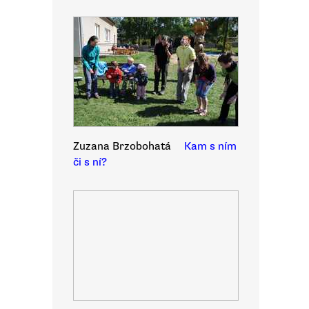
Zuzana Brzobohatá
Kam s ním
či s ní?