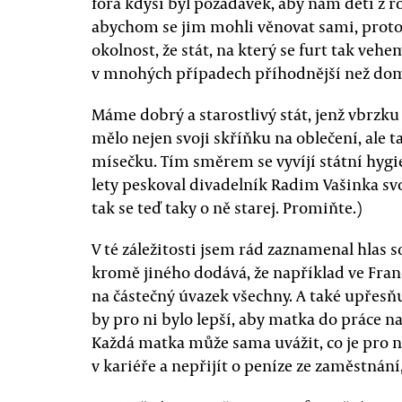
fóra kdysi byl požadavek, aby nám děti z rod
abychom se jim mohli věnovat sami, proto
okolnost, že stát, na který se furt tak veh
v mnohých případech příhodnější než domá
Máme dobrý a starostlivý stát, jenž vbrzku j
mělo nejen svoji skříňku na oblečení, ale
mísečku. Tím směrem se vyvíjí státní hygie
lety peskoval divadelník Radim Vašinka svo
tak se teď taky o ně starej. Promiňte.)
V té záležitosti jsem rád zaznamenal hlas 
kromě jiného dodává, že například ve Fran
na částečný úvazek všechny. A také upřesňu
by pro ni bylo lepší, aby matka do práce n
Každá matka může sama uvážit, co je pro ni
v kariéře a nepřijít o peníze ze zaměstnán