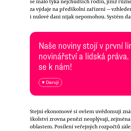
se málo týká nejchudších rodin, jimž různ
za výdaje na předškolní zařízení — vzhle
i nulové dani nijak nepomohou. Systém dan
Naše noviny stojí v první l
novinářství a lidská práva.
se k nám!
♥ Daruji
Stejní ekonomové si ovšem uvědomují znám
školství zrovna penězi neoplývají, zejmén
oblastem. Posílení veřejných rozpočtů zále