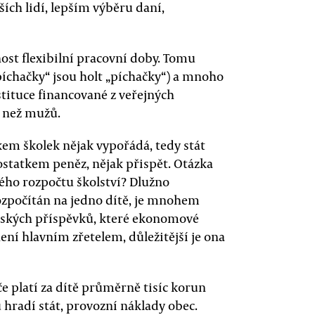
ších lidí, lepším výběru daní,
st flexibilní pracovní doby. Tomu
píchačky“ jsou holt „píchačky“) a mnoho
stituce financované z veřejných
n než mužů.
atkem školek nějak vypořádá, tedy stát
ostatkem peněz, nějak přispět. Otázka
ého rozpočtu školství? Dlužno
ozpočítán na jedno dítě, je mnohem
čovských příspěvků, které ekonomové
ení hlavním zřetelem, důležitější je ona
če platí za dítě průměrně tisíc korun
hradí stát, provozní náklady obec.