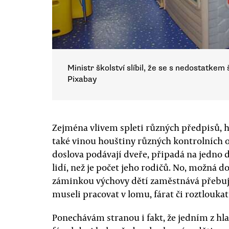
Ministr školství slíbil, že se s nedostatke
Pixabay
Zejména vlivem spleti různých předpisů, h
také vinou houštiny různých kontrolních or
doslova podávají dveře, připadá na jedno 
lidí, než je počet jeho rodičů. No, možná do
záminkou výchovy dětí zaměstnává přebuj
museli pracovat v lomu, fárat či roztlouka
Ponechávám stranou i fakt, že jedním z h