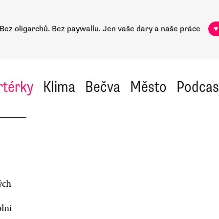
Bez oligarchů. Bez paywallu.
Jen vaše dary a naše práce
♥
rtérky
Klima
Bečva
Město
Podcas
ých
lní