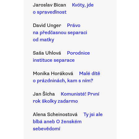
Jaroslav Bican
Kvóty, jde
o spravedlnost
David Unger
Právo
na předčasnou separaci
od matky
Saša Uhlová
Porodnice
instituce separace
Monika Horáková
Malé dítě
o prázdninách, kam s ním?
Jan Šícha
Komunisté! První
rok školky zadarmo
Alena Scheinostová
Ty jsi ale
blbá aneb O ženském
sebevědomí