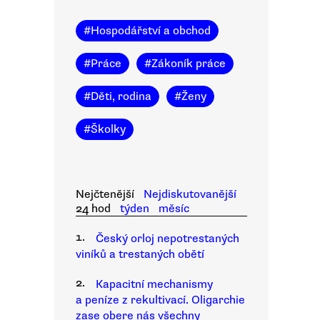
#
Hospodářství a obchod
#
Práce
#
Zákoník práce
#
Děti, rodina
#
Ženy
#
Školky
Nejčtenější
Nejdiskutovanější
24 hod
týden
měsíc
1.
Český orloj nepotrestaných
viníků a trestaných obětí
2.
Kapacitní mechanismy
a peníze z rekultivací. Oligarchie
zase obere nás všechny