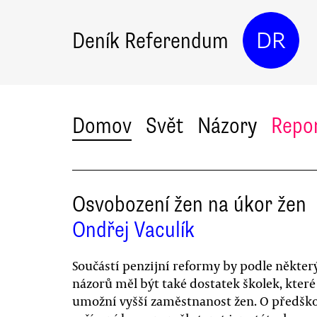
Deník Referendum
DR
Domov
Svět
Názory
Repo
Osvobození žen na úkor žen
Ondřej Vaculík
Součástí penzijní reformy by podle někter
názorů měl být také dostatek školek, které
umožní vyšší zaměstnanost žen. O předško