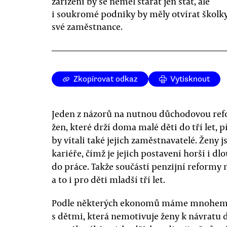
zařízení by se neměl starat jen stát, ale
i soukromé podniky by měly otvírat školk
své zaměstnance.
Zkopírovat odkaz
Vytisknout
Jeden z názorů na nutnou důchodovou refo
žen, které drží doma malé děti do tří let, p
by vítali také jejich zaměstnavatelé. Ženy 
kariéře, čímž je jejich postavení horší i d
do práce. Takže součástí penzijní reformy 
a to i pro děti mladší tří let.
Podle některých ekonomů máme mnohem v
s dětmi, která nemotivuje ženy k návratu