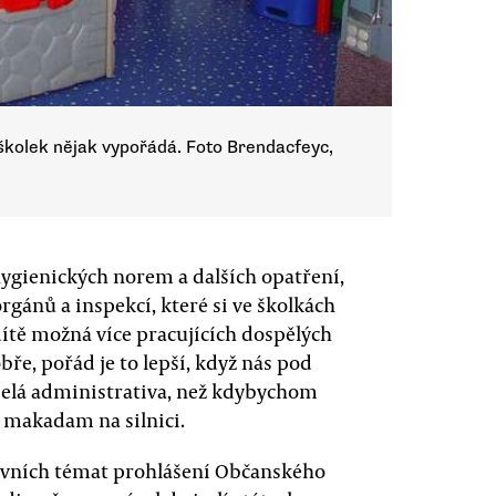
m školek nějak vypořádá. Foto Brendacfeyc,
ygienických norem a dalších opatření,
gánů a inspekcí, které si ve školkách
dítě možná více pracujících dospělých
bře, pořád je to lepší, když nás pod
elá administrativa, než kdybychom
t makadam na silnici.
lavních témat prohlášení Občanského