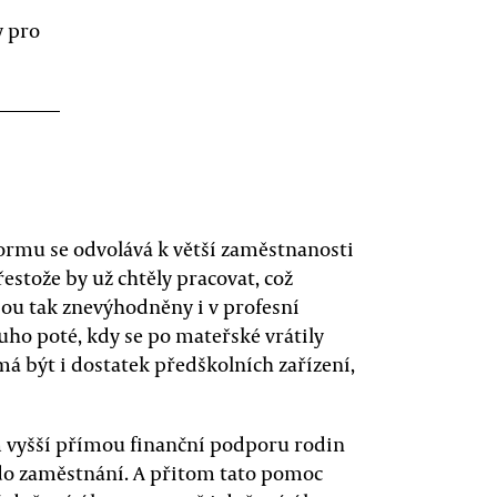
y pro
rmu se odvolává k větší zaměstnanosti
řestože by už chtěly pracovat, což
jsou tak znevýhodněny i v profesní
louho poté, kdy se po mateřské vrátily
má být i dostatek předškolních zařízení,
yšší přímou finanční podporu rodin
 do zaměstnání. A přitom tato pomoc