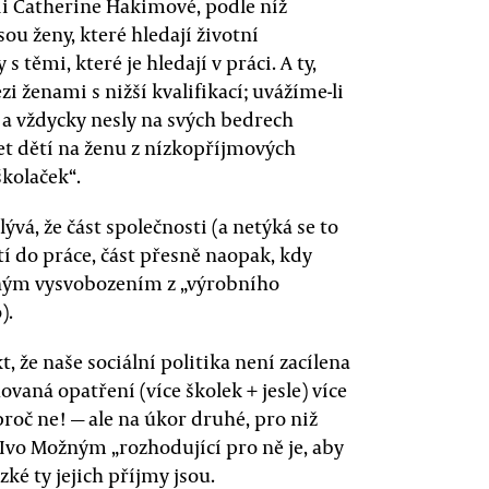
ii Catherine Hakimové, podle níž
ou ženy, které hledají životní
 těmi, které je hledají v práci. A ty,
zi ženami s nižší kvalifikací; uvážíme-li
u a vždycky nesly na svých bedrech
et dětí na ženu z nízkopříjmových
kolaček“.
vá, že část společnosti (a netýká se to
í do práce, část přesně naopak, kdy
árným vysvobozením z „výrobního
).
 že naše sociální politika není zacílena
ná opatření (více školek + jesle) více
roč ne! — ale na úkor druhé, pro niž
Ivo Možným „rozhodující pro ně je, aby
ké ty jejich příjmy jsou.