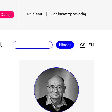
Přihlásit
|
Odebírat
zpravodaj
 Daruji
t
Hledat
CS
|
EN