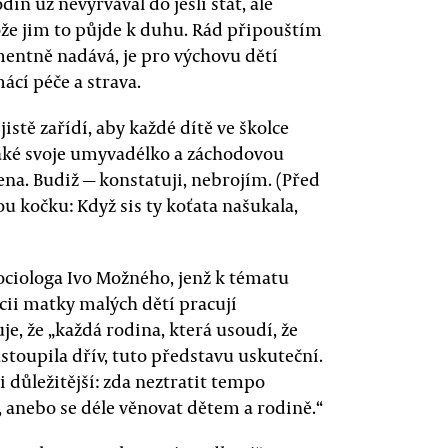
in už nevyrvával do jeslí stát, ale
že jim to půjde k duhu. Rád připouštím
ementně nadává, je pro výchovu dětí
cí péče a strava.
istě zařídí, aby každé dítě ve školce
 také svoje umyvadélko a záchodovou
na. Budiž — konstatuji, nebrojím. (Před
u kočku: Když sis ty koťata našukala,
sociologa Ivo Možného, jenž k tématu
cii matky malých dětí pracují
je, že „každá rodina, která usoudí, že
astoupila dřív, tuto představu uskuteční.
 důležitější: zda neztratit tempo
í, anebo se déle věnovat dětem a rodině.“