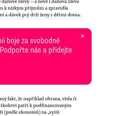
é daňové úlevy — a nově i daňová úleva
dem k nízkým příjmům a zpravidla
í a dávek prý drží ženy s dětmi doma.
×
inii boje za svobodné
 Podpořte nás a přidejte
ý fakt, že například obrana, věda či
a školství patří k podfinancovaným
ží (podle ekonomů) na „vyšší