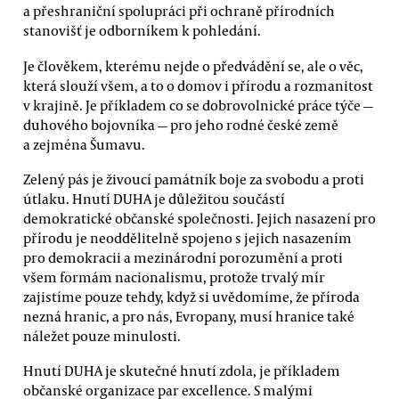
a přeshraniční spolupráci při ochraně přírodních
stanovišť je odborníkem k pohledání.
Je člověkem, kterému nejde o předvádění se, ale o věc,
která slouží všem, a to o domov i přírodu a rozmanitost
v krajině. Je příkladem co se dobrovolnické práce týče —
duhového bojovníka — pro jeho rodné české země
a zejména Šumavu.
Zelený pás je živoucí památník boje za svobodu a proti
útlaku. Hnutí DUHA je důležitou součástí
demokratické občanské společnosti. Jejich nasazení pro
přírodu je neoddělitelně spojeno s jejich nasazením
pro demokracii a mezinárodní porozumění a proti
všem formám nacionalismu, protože trvalý mír
zajistíme pouze tehdy, když si uvědomíme, že příroda
nezná hranic, a pro nás, Evropany, musí hranice také
náležet pouze minulosti.
Hnutí DUHA je skutečné hnutí zdola, je příkladem
občanské organizace par excellence. S malými