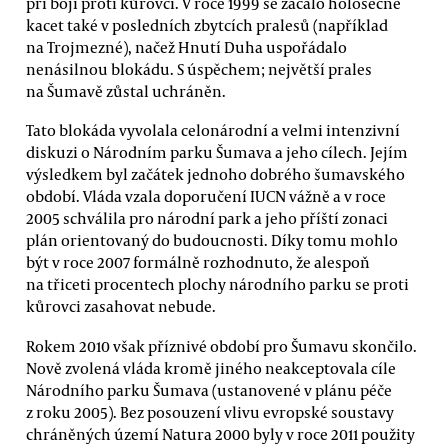
při boji proti kůrovci. V roce 1999 se začalo holosečně
kacet také v posledních zbytcích pralesů (například
na Trojmezné), načež Hnutí Duha uspořádalo
nenásilnou blokádu. S úspěchem; největší prales
na Šumavě zůstal uchráněn.
Tato blokáda vyvolala celonárodní a velmi intenzivní
diskuzi o Národním parku Šumava a jeho cílech. Jejím
výsledkem byl začátek jednoho dobrého šumavského
období. Vláda vzala doporučení IUCN vážně a v roce
2005 schválila pro národní park a jeho příští zonaci
plán orientovaný do budoucnosti. Díky tomu mohlo
být v roce 2007 formálně rozhodnuto, že alespoň
na třiceti procentech plochy národního parku se proti
kůrovci zasahovat nebude.
Rokem 2010 však příznivé období pro Šumavu skončilo.
Nově zvolená vláda kromě jiného neakceptovala cíle
Národního parku Šumava (ustanovené v plánu péče
z roku 2005). Bez posouzení vlivu evropské soustavy
chráněných území Natura 2000 byly v roce 2011 použity