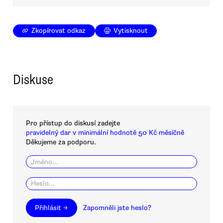
Zkopírovat odkaz
Vytisknout
Diskuse
Pro přístup do diskusí zadejte
pravidelný dar v minimální hodnotě 50 Kč měsíčně
Děkujeme za podporu.
Přihlásit →
Zapomněli jste heslo?