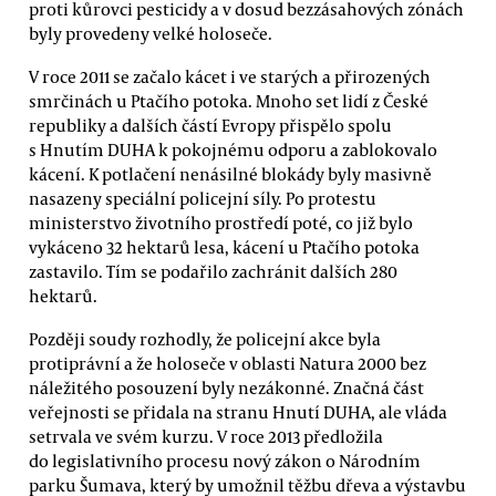
proti kůrovci pesticidy a v dosud bezzásahových zónách
byly provedeny velké holoseče.
V roce 2011 se začalo kácet i ve starých a přirozených
smrčinách u Ptačího potoka. Mnoho set lidí z České
republiky a dalších částí Evropy přispělo spolu
s Hnutím DUHA k pokojnému odporu a zablokovalo
kácení. K potlačení nenásilné blokády byly masivně
nasazeny speciální policejní síly. Po protestu
ministerstvo životního prostředí poté, co již bylo
vykáceno 32 hektarů lesa, kácení u Ptačího potoka
zastavilo. Tím se podařilo zachránit dalších 280
hektarů.
Později soudy rozhodly, že policejní akce byla
protiprávní a že holoseče v oblasti Natura 2000 bez
náležitého posouzení byly nezákonné. Značná část
veřejnosti se přidala na stranu Hnutí DUHA, ale vláda
setrvala ve svém kurzu. V roce 2013 předložila
do legislativního procesu nový zákon o Národním
parku Šumava, který by umožnil těžbu dřeva a výstavbu