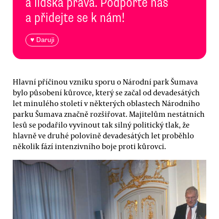
a lidská práva. Podpořte nás
a přidejte se k nám!
♥ Daruji
Hlavní příčinou vzniku sporu o Národní park Šumava
bylo působení kůrovce, který se začal od devadesátých
let minulého století v některých oblastech Národního
parku Šumava značně rozšiřovat. Majitelům nestátních
lesů se podařilo vyvinout tak silný politický tlak, že
hlavně ve druhé polovině devadesátých let proběhlo
několik fází intenzivního boje proti kůrovci.