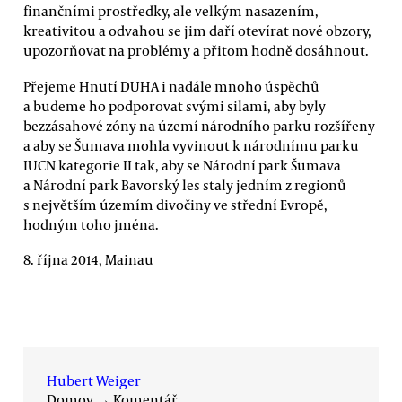
finančními prostředky, ale velkým nasazením,
kreativitou a odvahou se jim daří otevírat nové obzory,
upozorňovat na problémy a přitom hodně dosáhnout.
Přejeme Hnutí DUHA i nadále mnoho úspěchů
a budeme ho podporovat svými silami, aby byly
bezzásahové zóny na území národního parku rozšířeny
a aby se Šumava mohla vyvinout k národnímu parku
IUCN kategorie II tak, aby se Národní park Šumava
a Národní park Bavorský les staly jedním z regionů
s největším územím divočiny ve střední Evropě,
hodným toho jména.
8. října 2014, Mainau
Hubert Weiger
Domov
→
Komentář