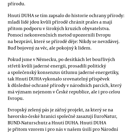
přírodu.
Hnutí DUHA se tím zapsalo do historie ochrany přírody:
mladí lidé jdou kvůli přírodě chránit prales a mají
přitom podporu v širokých kruzích obyvatelstva.
Pomocí nekonvenčních metod upozornili Evropu
na bezpráví, které se přírodě děje: Nikdy se nevzdávej.
Buď bojovný za věc, ale pokojný k lidem.
Pokud jsme v Německu, po desítkách let bouřlivých
střetů kvůli jaderné energii, prosadili politický
a společenský konsenzus útlumu jaderné energetiky,
tak Hnutí DUHA vykonalo srovnatelný příspěvek
k důsledné ochraně přírody v národních parcích, který
má význam nejenom v České republice, ale i pro celou
Evropu.
Evropský zelený pás je zářný projekt, za který se na
bavorsko-české hranici společně zasazují EuroNatur,
BUND-Naturschutz a Hnutí DUHA. Hnutí DUHA
je přitom vzorem i pro nás v našem úsilí pro Národní