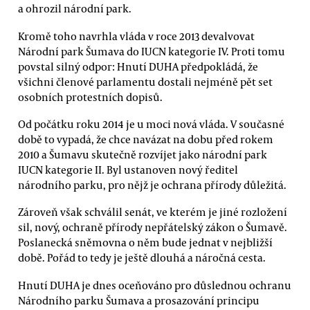
a ohrozil národní park.
Kromě toho navrhla vláda v roce 2013 devalvovat
Národní park Šumava do IUCN kategorie IV. Proti tomu
povstal silný odpor: Hnutí DUHA předpokládá, že
všichni členové parlamentu dostali nejméně pět set
osobních protestních dopisů.
Od počátku roku 2014 je u moci nová vláda. V současné
době to vypadá, že chce navázat na dobu před rokem
2010 a Šumavu skutečně rozvíjet jako národní park
IUCN kategorie II. Byl ustanoven nový ředitel
národního parku, pro nějž je ochrana přírody důležitá.
Zároveň však schválil senát, ve kterém je jiné rozložení
sil, nový, ochraně přírody nepřátelský zákon o Šumavě.
Poslanecká sněmovna o něm bude jednat v nejbližší
době. Pořád to tedy je ještě dlouhá a náročná cesta.
Hnutí DUHA je dnes oceňováno pro důslednou ochranu
Národního parku Šumava a prosazování principu