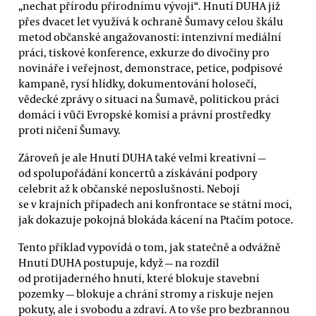
„nechat přírodu přírodnímu vývoji“. Hnutí DUHA již
přes dvacet let využívá k ochraně Šumavy celou škálu
metod občanské angažovanosti: intenzivní mediální
práci, tiskové konference, exkurze do divočiny pro
novináře i veřejnost, demonstrace, petice, podpisové
kampaně, rysí hlídky, dokumentování holosečí,
vědecké zprávy o situaci na Šumavě, politickou práci
domácí i vůči Evropské komisi a právní prostředky
proti ničení Šumavy.
Zároveň je ale Hnutí DUHA také velmi kreativní —
od spolupořádání koncertů a získávání podpory
celebrit až k občanské neposlušnosti. Nebojí
se v krajních případech ani konfrontace se státní mocí,
jak dokazuje pokojná blokáda kácení na Ptačím potoce.
Tento příklad vypovídá o tom, jak statečně a odvážně
Hnutí DUHA postupuje, když — na rozdíl
od protijaderného hnutí, které blokuje stavební
pozemky — blokuje a chrání stromy a riskuje nejen
pokuty, ale i svobodu a zdraví. A to vše pro bezbrannou