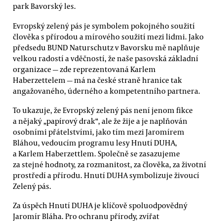
park Bavorský les.
Evropský zelený pás je symbolem pokojného soužití
člověka s přírodou a mírového soužití mezi lidmi. Jako
předsedu BUND Naturschutz v Bavorsku mě naplňuje
velkou radostí a vděčností, že naše pasovská základní
organizace — zde reprezentovaná Karlem
Haberzettelem — má na české straně hranice tak
angažovaného, úderného a kompetentního partnera.
To ukazuje, že Evropský zelený pás není jenom fikce
a nějaký „papírový drak“, ale že žije a je naplňován
osobními přátelstvími, jako tím mezi Jaromírem
Bláhou, vedoucím programu lesy Hnutí DUHA,
a Karlem Haberzettlem. Společně se zasazujeme
za stejné hodnoty, za rozmanitost, za člověka, za životní
prostředí a přírodu. Hnutí DUHA symbolizuje živoucí
Zelený pás.
Za úspěch Hnutí DUHA je klíčově spoluodpovědný
Jaromír Bláha. Pro ochranu přírody, zvířat