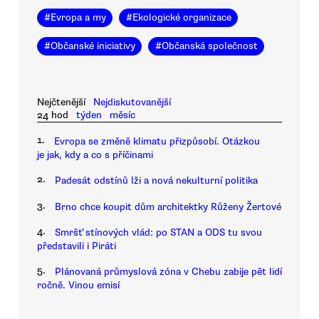
#
Evropa a my
#
Ekologické organizace
#
Občanské iniciativy
#
Občanská společnost
Nejčtenější
Nejdiskutovanější
24 hod
týden
měsíc
1.
Evropa se změně klimatu přizpůsobí. Otázkou
je jak, kdy a co s příčinami
2.
Padesát odstínů lži a nová nekulturní politika
3.
Brno chce koupit dům architektky Růženy Žertové
4.
Smršť stínových vlád: po STAN a ODS tu svou
představili i Piráti
5.
Plánovaná průmyslová zóna v Chebu zabije pět lidí
ročně. Vinou emisí