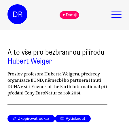
DR
♥ Daruji
A to vše pro bezbrannou přírodu
Hubert Weiger
Proslov profesora Huberta Weigera, předsedy
organizace BUND, německého partnera Hnutí
DUHA v síti Friends of the Earth International při
předání Ceny EuroNatur za rok 2014.
Zkopírovat odkaz
Vytisknout