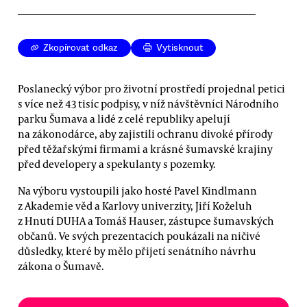
Zkopírovat odkaz
Vytisknout
Poslanecký výbor pro životní prostředí projednal petici
s více než 43 tisíc podpisy, v níž návštěvníci Národního
parku Šumava a lidé z celé republiky apelují
na zákonodárce, aby zajistili ochranu divoké přírody
před těžařskými firmami a krásné šumavské krajiny
před developery a spekulanty s pozemky.
Na výboru vystoupili jako hosté Pavel Kindlmann
z Akademie věd a Karlovy univerzity, Jiří Koželuh
z Hnutí DUHA a Tomáš Hauser, zástupce šumavských
občanů. Ve svých prezentacích poukázali na ničivé
důsledky, které by mělo přijetí senátního návrhu
zákona o Šumavě.