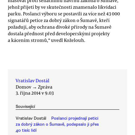
hlasovat proti senátnímu návrhu zákona o Šumavě,
jehož přijetí by ve skutečnosti znamenalo likvidaci
parku. Poslanci výboru se postavili za více než 43 000
signatářů petice za dobrý zákon o Šumavě, kteří
požadují, aby ochrana divoké přírody na Šumavě
dostala přednost před developerskými projekty
a kácením stromů,“ uvedl Koželouh.
Vratislav Dostál
Domov
→
Zpráva
3. října 2014 v 9.03
Související
Vratislav Dostál
Poslanci projednají petici
za dobrý zákon o Šumavě, podepsalo ji přes
40 tisíc lidí