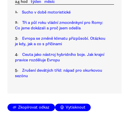
24 hod
týden
měsíc
1.
Sucho v době motoristické
2.
Tři a půl roku vládní zmocněnkyní pro Romy:
Co jsme dokázali a proč jsem odešla
3.
Evropa se změně klimatu přizpůsobí. Otázkou
je kdy, jak a co s příčinami
4.
Ceuta jako nástroj hybridního boje. Jak krajní
pravice rozděluje Evropu
5.
Zrušení devátých tříd: nápad pro okurkovou
sezónu
Zkopírovat odkaz
Vytisknout