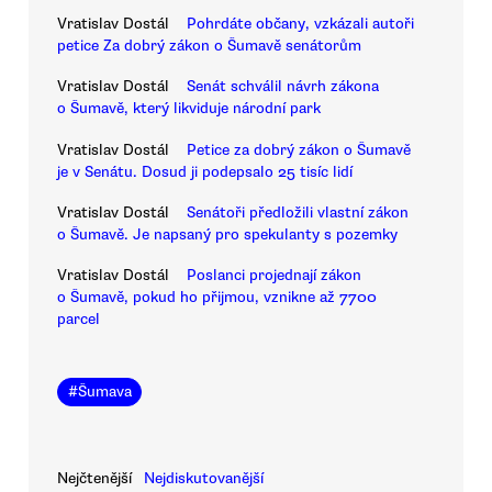
Vratislav Dostál
Pohrdáte občany, vzkázali autoři
petice Za dobrý zákon o Šumavě senátorům
Vratislav Dostál
Senát schválil návrh zákona
o Šumavě, který likviduje národní park
Vratislav Dostál
Petice za dobrý zákon o Šumavě
je v Senátu. Dosud ji podepsalo 25 tisíc lidí
Vratislav Dostál
Senátoři předložili vlastní zákon
o Šumavě. Je napsaný pro spekulanty s pozemky
Vratislav Dostál
Poslanci projednají zákon
o Šumavě, pokud ho přijmou, vznikne až 7700
parcel
#
Šumava
Nejčtenější
Nejdiskutovanější