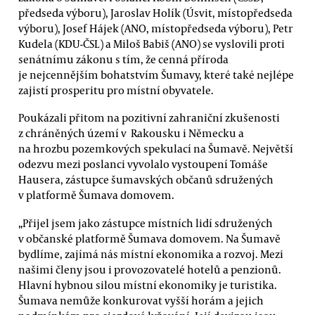
předseda výboru), Jaroslav Holík (Úsvit, místopředseda
výboru), Josef Hájek (ANO, místopředseda výboru), Petr
Kudela (KDU-ČSL) a Miloš Babiš (ANO) se vyslovili proti
senátnímu zákonu s tím, že cenná příroda
je nejcennějším bohatstvím Šumavy, které také nejlépe
zajistí prosperitu pro místní obyvatele.
Poukázali přitom na pozitivní zahraniční zkušenosti
z chráněných území v Rakousku i Německu a
na hrozbu pozemkových spekulací na Šumavě. Největší
odezvu mezi poslanci vyvolalo vystoupení Tomáše
Hausera, zástupce šumavských občanů sdružených
v platformě Šumava domovem.
„Přijel jsem jako zástupce místních lidí sdružených
v občanské platformě Šumava domovem. Na Šumavě
bydlíme, zajímá nás místní ekonomika a rozvoj. Mezi
našimi členy jsou i provozovatelé hotelů a penzionů.
Hlavní hybnou silou místní ekonomiky je turistika.
Šumava nemůže konkurovat vyšší horám a jejich