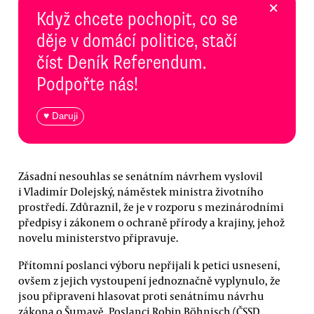
×
Když chcete pochopit, co se
děje v domácí politice, stačí
číst Deník Referendum.
Podpořte nás!
♥ Daruji
Zásadní nesouhlas se senátním návrhem vyslovil
i Vladimír Dolejský, náměstek ministra životního
prostředí. Zdůraznil, že je v rozporu s mezinárodními
předpisy i zákonem o ochraně přírody a krajiny, jehož
novelu ministerstvo připravuje.
Přítomní poslanci výboru nepřijali k petici usnesení,
ovšem z jejich vystoupení jednoznačně vyplynulo, že
jsou připraveni hlasovat proti senátnímu návrhu
zákona o Šumavě. Poslanci Robin Böhnisch (ČSSD,