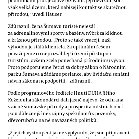
podmínkám pro sjezdové lyžování. Její devizou jsou
však velká území, která nabízejí kontakt se skutečnou
přírodou,“ uvedl Hauser.
Zdůraznil, že na Šumavu turisté nejezdí
za adrenalinovými sporty a bazény, nýbrž za klidnou
a krásnou přírodou. „Proto se také vracejí, naší
výhodou je stálá klientela. Za optimální řešení
považujeme co nejrozsáhlejší území přístupná
turistům, ovšem zcela ponechaná přírodnímu vývoji.
Proto podporujeme Petici za dobrý zákon o Národním
parku Šumava a žádáme poslance, aby lividační senátní
návrh zákona nepodpořili,“ zdůraznil.
Podle programového ředitele Hnutí DUHA Jiřího
Koželouha zákonodárci dali jasně najevo, že ochrana
vzácné šumavské přírody a prosperita místních obcí
jsou důležitější než zájmy spekulantů s pozemky,
dřevorubců a na ně navázaných politiků.
„Z jejich vystoupení jasně vyplynulo, že jsou připraveni