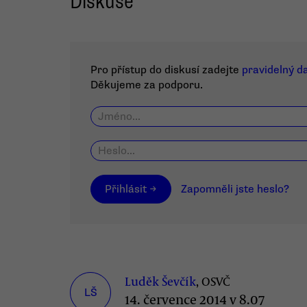
Diskuse
Pro přístup do diskusí zadejte
pravidelný d
Děkujeme za podporu.
Přihlásit →
Zapomněli jste heslo?
Luděk Ševčík
, OSVČ
LŠ
14. července 2014 v 8.07