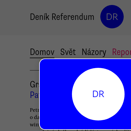
Deník Referendum
DR
Domov
Svět
Názory
Repo
Gratulace vítězům
DR
Patrik Eichler
Petr Pospíchal minulý týden rozvířil deba
o daňových povinnostech. Příkladem mu b
wimbledonská vítězka Petra Kvitová a fakt,