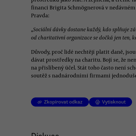
financi Brigita Schmögnerová v nedávné
Pravda:
„
Sociální dávky dostane každý, kdo splňuje 
od charitativní organizace se dočká jen ten, k
Důvody, proč lidé nechtějí platit daně, jsou
dávat prostředky na charitu. Bojí se, že ne
na přislíbený účel. Stát toho často není s
soutěž s nadnárodními firmami jednoduše
Zkopírovat odkaz
Vytisknout