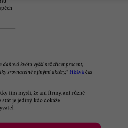
jmů
ospěch
 daňová kvóta vyšší než třicet procent,
“
říkává
čas
dky srovnatelné s jinými aktéry,
y tím myslí, že ani firmy, ani různé
 stát je jediný, kdo dokáže
yvatel.