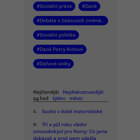
#
Sociální práva
#
Daně
#
Debata o žádoucích změnách
#
Sociální politika
#
Daně Petry Kvitové
#
Daňové úniky
Nejčtenější
Nejdiskutovanější
24 hod
týden
měsíc
1.
Sucho v době motoristické
2.
Tři a půl roku vládní
zmocněnkyní pro Romy: Co jsme
dokázali a proč jsem odešla