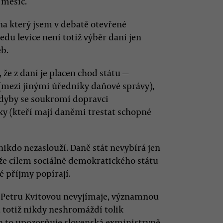
 měsíc.
 na který jsem v debatě otevřené
edu levice není totiž výběr daní jen
eb.
 že z daní je placen chod státu —
(mezi jinými úředníky daňové správy),
kdyby se soukromí dopravci
ky (kteří mají daněmi trestat schopné
 nikdo nezaslouží. Daně stát nevybírá jen
, že cílem sociálně demokratického státu
é příjmy popírají.
, Petru Kvitovou nevyjímaje, významnou
a totiž nikdy neshromáždí tolik
 na to upozorňuje slovenská exministryně