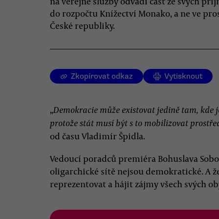
na veřejné služby odvádí část ze svých pří
do rozpočtu Knížectví Monako, a ne ve pr
České republiky.
Zkopírovat odkaz
Vytisknout
„
Demokracie může existovat jedině tam, kde je
protože stát musí být s to mobilizovat prostře
od času Vladimír Špidla.
Vedoucí poradců premiéra Bohuslava Sobotk
oligarchické sítě nejsou demokratické. A že
reprezentovat a hájit zájmy všech svých ob