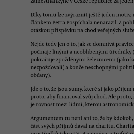
zaměstnankyně v České republice za jeden
Díky tomu lze zvýraznit ještě jeden motiv,
článkem Petra Pospíchala nenarazil. Z pohl
otázkou příspěvku na chod veřejných služ
Nejde tedy jen o to, jak se domnívá pravice,
počínaje línými a neoblíbenými úředníky 
pokračuje zpožděnými železnicemi (jako 
nezpožďovali) a konče neschopnými politi
občany).
Jde o to, že jsou sumy, které si jako příjem
proto, aby financoval svůj chod. Ale proto
je rovnost mezi lidmi, kterou astronomick
Argumentem tu není ani to, že by kdokoli
část svých příjmů dával na charitu. Charit
prostředků jako stát. A zejména, a trefně