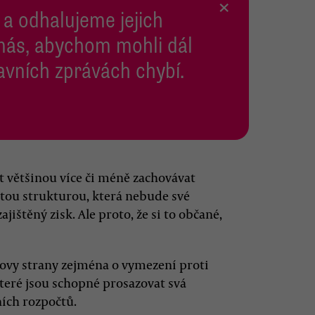
×
 a odhalujeme jejich
 nás, abychom mohli dál
lavních zprávách chybí.
 většinou více či méně zachovávat
e tou strukturou, která nebude své
jištěný zisk. Ale proto, že si to občané,
lovy strany zejména o vymezení proti
teré jsou schopné prosazovat svá
ích rozpočtů.