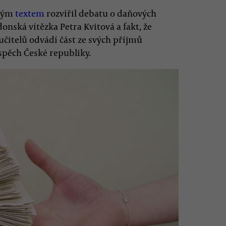
aným
textem
rozvířil debatu o daňových
ská vítězka Petra Kvitová a fakt, že
 učitelů odvádí část ze svých příjmů
spěch České republiky.