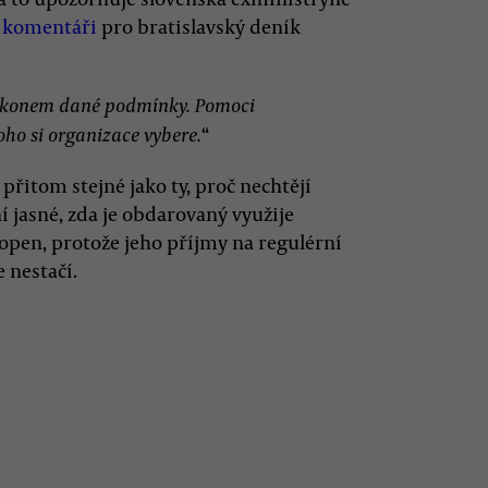
m
komentáři
pro bratislavský deník
zákonem dané podmínky. Pomoci
“
oho si organizace vybere.
 přitom stejné jako ty, proč nechtějí
ní jasné, zda je obdarovaný využije
chopen, protože jeho příjmy na regulérní
 nestačí.