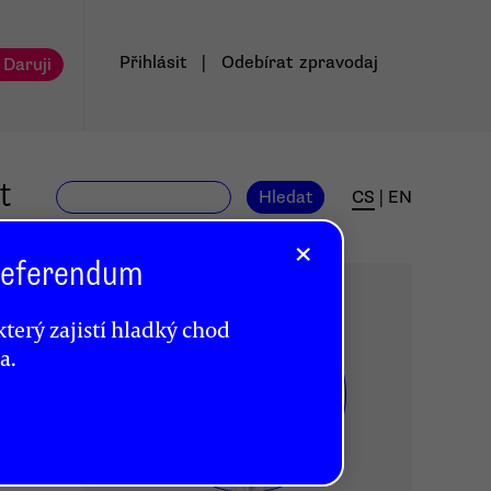
Přihlásit
|
Odebírat
zpravodaj
 Daruji
t
Hledat
CS
|
EN
×
 Referendum
terý zajistí hladký chod
a.