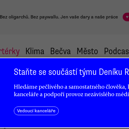
Bez oligarchů. Bez paywallu.
Jen vaše dary a naše práce
♥
rtérky
Klima
Bečva
Město
Podcas
Staňte se součástí týmu Deníku
Hledáme pečlivého a samostatného člověka, k
kanceláře a podpoří provoz nezávislého médi
tu
Vedoucí kanceláře
yla
 že