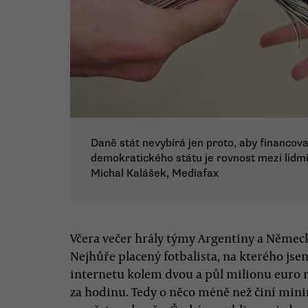
Daně stát nevybírá jen proto, aby financoval
demokratického státu je rovnost mezi lidmi
Michal Kalášek, Mediafax
Včera večer hrály týmy Argentiny a Německ
Nejhůře placený fotbalista, na kterého jsem
internetu kolem dvou a půl milionu euro ro
za hodinu. Tedy o něco méně než činí mi