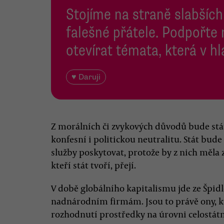
Stojíme na straně slabších
falešné přátele. Podpořte
otevírat témata, která v h
♥ Daruji
Z morálních či zvykových důvodů bude stát
konfesní i politickou neutralitu. Stát bud
služby poskytovat, protože by z nich měla za
kteří stát tvoří, přejí.
V době globálního kapitalismu jde ze Špid
nadnárodním firmám. Jsou to právě ony, k
rozhodnutí prostředky na úrovni celostátn