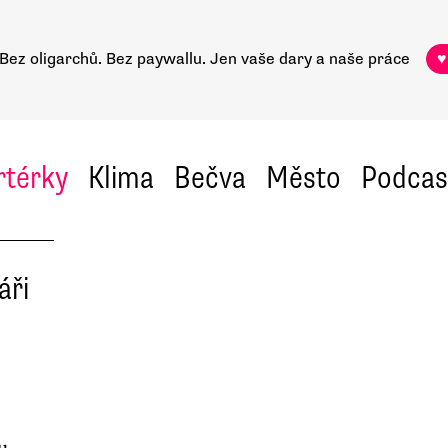
Bez oligarchů. Bez paywallu.
Jen vaše dary a naše práce
♥
rtérky
Klima
Bečva
Město
Podcas
áři
u