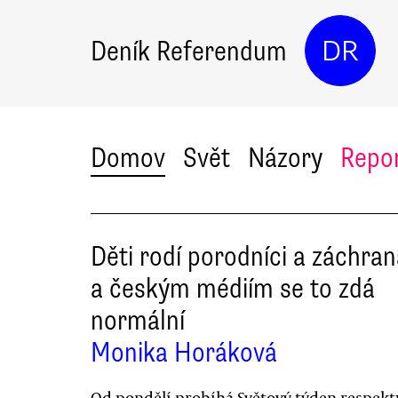
Deník Referendum
DR
Domov
Svět
Názory
Repo
Děti rodí porodníci a záchran
a českým médiím se to zdá
normální
Monika Horáková
Od pondělí probíhá Světový týden respekt