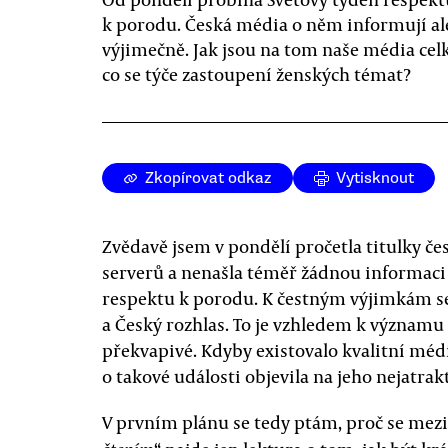
k porodu. Česká média o něm informují al
výjimečně. Jak jsou na tom naše média cel
co se týče zastoupení ženských témat?
Zkopírovat odkaz
Vytisknout
Zvědavě jsem v pondělí pročetla titulky 
serverů a nenašla téměř žádnou informaci
respektu k porodu. K čestným výjimkám se
a Český rozhlas. To je vzhledem k význam
překvapivé. Kdyby existovalo kvalitní méd
o takové události objevila na jeho nejatrak
V prvním plánu se tedy ptám, proč se me