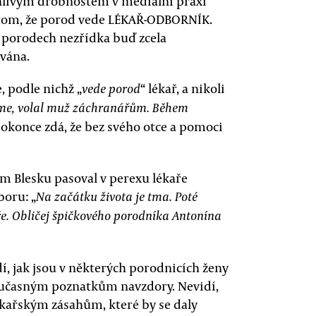
dánlivým drobnostem v mediální praxi
o tom, že porod vede LÉKAŘ-ODBORNÍK.
o porodech nezřídka buď zcela
vána.
e, podle nichž „
“ lékař, a nikoli
vede porod
me, volal muž záchranářům. Během
dokonce zdá, že bez svého otce a pomoci
m Blesku pasoval v perexu lékaře
boru: „
Na začátku života je tma. Poté
ře. Obličej špičkového porodníka Antonína
dí, jak jsou v některých porodnicích ženy
současným poznatkům navzdory. Nevidí,
kařským zásahům, které by se daly