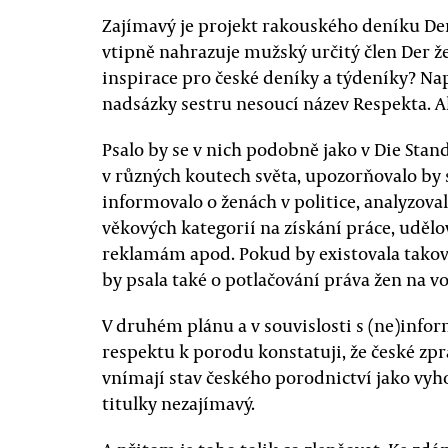
Zajímavý je projekt rakouského deníku Der
vtipně nahrazuje mužský určitý člen Der ž
inspirace pro české deníky a týdeníky? Na
nadsázky sestru nesoucí název Respekta. A
Psalo by se v nich podobně jako v Die Sta
v různých koutech světa, upozorňovalo by
informovalo o ženách v politice, analyzoval
věkových kategorií na získání práce, udělo
reklamám apod. Pokud by existovala taková
by psala také o potlačování práva žen na 
V druhém plánu a v souvislosti s (ne)inf
respektu k porodu konstatuji, že české z
vnímají stav českého porodnictví jako vyh
titulky nezajímavý.