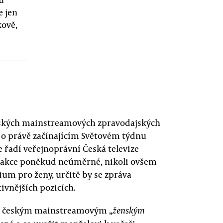
e jen
kově,
českých mainstreamových zpravodajských
 o právě začínajícím Světovém týdnu
 řadí veřejnoprávní Česká televize
u akce poněkud neúměrné, nikoli ovšem
ium pro ženy, určitě by se zpráva
tivnějších pozicích.
zi českým mainstreamovým „
ženským