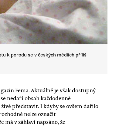
u k porodu se v českých médiích příliš
magazín Fema. Aktuálně je však dostupný
 se nedaří obsah každodenně
 živě představit. I kdyby se ovšem dařilo
 rozhodně nelze označit
že má v záhlaví napsáno, že