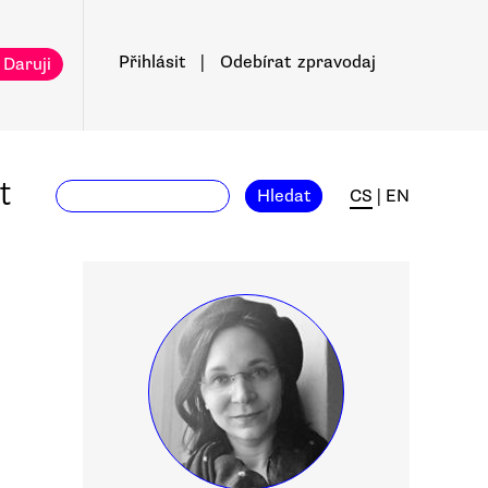
Přihlásit
|
Odebírat
zpravodaj
 Daruji
t
Hledat
CS
|
EN