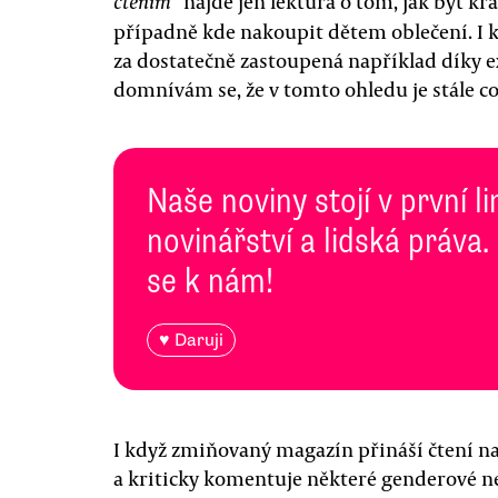
“ najde jen lektura o tom, jak být kr
čtením
případně kde nakoupit dětem oblečení. I 
za dostatečně zastoupená například díky 
domnívám se, že v tomto ohledu je stále c
Naše noviny stojí v první l
novinářství a lidská práva.
se k nám!
♥ Daruji
I když zmiňovaný magazín přináší čtení n
a kriticky komentuje některé genderové ne