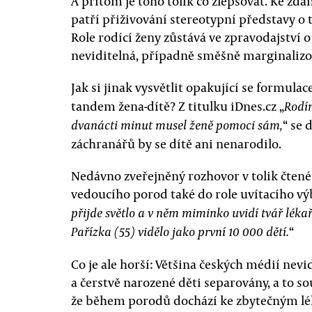
A přitom je toho tolik co zlepšovat. Ke z
patří přiživování stereotypní představy 
Role rodící ženy zůstává ve zpravodajství 
neviditelná, případně směšně marginalizo
Jak si jinak vysvětlit opakující se formulac
tandem žena-dítě? Z titulku iDnes.cz „
Rodí
“ se 
dvanácti minut musel ženě pomoci sám,
záchranářů by se dítě ani nenarodilo.
Nedávno zveřejněný rozhovor v tolik čtené
vedoucího porod také do role uvítacího vý
přijde světlo a v něm miminko uvidí tvář léka
“
Pařízka (55) vidělo jako první 10 000 dětí.
Co je ale horší: Většina českých médií nevi
a čerstvě narozené děti separovány, a to 
že během porodů dochází ke zbytečným lé