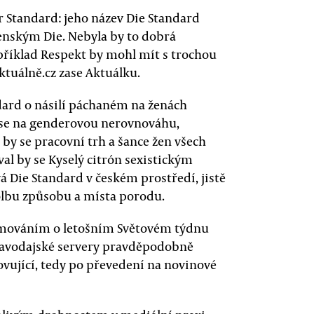
 Standard: jeho název Die Standard
enským Die. Nebyla by to dobrá
příklad Respekt by mohl mít s trochou
ktuálně.cz zase Aktuálku.
ndard o násilí páchaném na ženách
 se na genderovou nerovnováhu,
 by se pracovní trh a šance žen všech
val by se Kyselý citrón sexistickým
 Die Standard v českém prostředí, jistě
volbu způsobu a místa porodu.
ormováním o letošním Světovém týdnu
pravodajské servery pravděpodobně
ovující, tedy po převedení na novinové