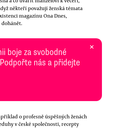
ásná a co uvařit manželovi k večeři,
když někteří považují ženská témata
existenci magazínu Ona Dnes,
o dohánět.
×
inii boje za svobodné
 Podpořte nás a přidejte
apříklad o profesně úspěšných ženách
duhy v české společnosti, recepty