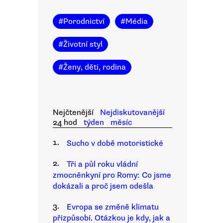
#
Porodnictví
#
Média
#
Životní styl
#
Ženy, děti, rodina
Nejčtenější
Nejdiskutovanější
24 hod
týden
měsíc
1.
Sucho v době motoristické
2.
Tři a půl roku vládní
zmocněnkyní pro Romy: Co jsme
dokázali a proč jsem odešla
3.
Evropa se změně klimatu
přizpůsobí. Otázkou je kdy, jak a