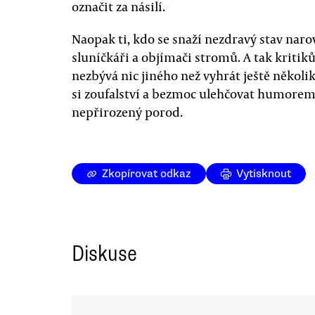
označit za násilí.
Naopak ti, kdo se snaží nezdravý stav naro
sluníčkáři a objímači stromů. A tak kriti
nezbývá nic jiného než vyhrát ještě několi
si zoufalství a bezmoc ulehčovat humore
nepřirozený porod.
Zkopírovat odkaz
Vytisknout
Diskuse