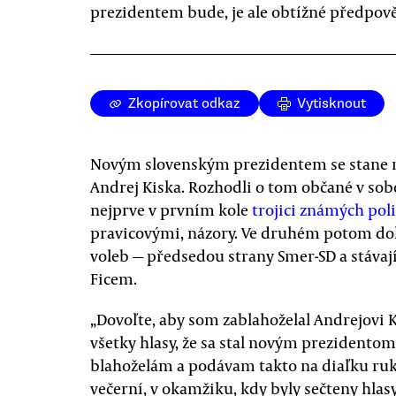
prezidentem bude, je ale obtížné předpov
Zkopírovat odkaz
Vytisknout
Novým slovenským prezidentem se stane mi
Andrej Kiska. Rozhodli o tom občané v sob
nejprve v prvním kole
trojici známých pol
pravicovými, názory. Ve druhém potom dok
voleb — předsedou strany Smer-SD a stáv
Ficem.
„Dovoľte, aby som zablahoželal Andrejovi K
všetky hlasy, že sa stal novým prezidentom 
blahoželám a podávam takto na diaľku ruk
večerní, v okamžiku, kdy byly sečteny hlasy