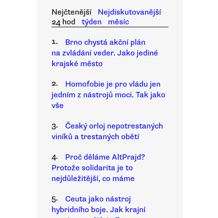
Nejčtenější
Nejdiskutovanější
24 hod
týden
měsíc
1.
Brno chystá akční plán
na zvládání veder. Jako jediné
krajské město
2.
Homofobie je pro vládu jen
jedním z nástrojů moci. Tak jako
vše
3.
Český orloj nepotrestaných
viníků a trestaných obětí
4.
Proč děláme AltPrajd?
Protože solidarita je to
nejdůležitější, co máme
5.
Ceuta jako nástroj
hybridního boje. Jak krajní