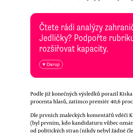
Čtete rádi analýzy zahranič
Jedličky? Podpořte rubriku
rozšiřovat kapacity.
♥ Daruji
Podle již konečných výsledků porazil Kiska F
procenta hlasů, zatímco premiér 40,6 proc
Dle prvních znaleckých komentářů vděčí Ki
(byl prvním, kdo kandidaturu vůbec oznámi
od politických stran (nikdy nebyl žádné čl