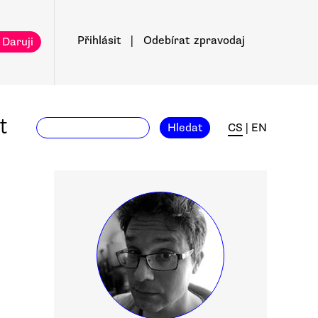
Přihlásit
|
Odebírat
zpravodaj
 Daruji
t
Hledat
CS
|
EN