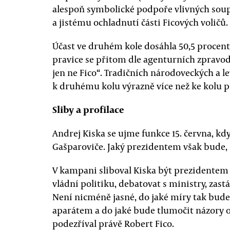
alespoň symbolické podpoře vlivných soup
a jistému ochladnutí části Ficových voličů.
Účast ve druhém kole dosáhla 50,5 procent
pravice se přitom dle agenturních zpravoda
jen ne Fico“. Tradičních národoveckých a l
k druhému kolu výrazně více než ke kolu 
Sliby a profilace
Andrej Kiska se ujme funkce 15. června, kd
Gašparoviče. Jaký prezidentem však bude, 
V kampani sliboval Kiska být prezidente
vládní politiku, debatovat s ministry, zast
Není nicméně jasné, do jaké míry tak bude
aparátem a do jaké bude tlumočit názory o
podezříval právě Robert Fico.