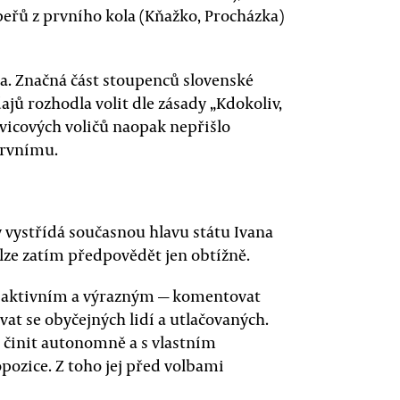
eřů z prvního kola (Kňažko, Procházka)
a. Značná část stoupenců slovenské
jů rozhodla volit dle zásady „Kdokoliv,
evicových voličů naopak nepřišlo
prvnímu.
y vystřídá současnou hlavu státu Ivana
lze zatím předpovědět jen obtížně.
m aktivním a výrazným — komentovat
ávat se obyčejných lidí a utlačovaných.
 činit autonomně a s vlastním
pozice. Z toho jej před volbami