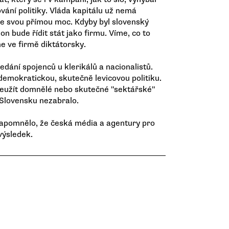
vání politiky. Vláda kapitálu už nemá
je svou přímou moc. Kdyby byl slovenský
 on bude řídit stát jako firmu. Víme, co to
e ve firmě diktátorsky.
ledání spojenců u klerikálů a nacionalistů.
 demokratickou, skutečně levicovou politiku.
neužít domnělé nebo skutečné "sektářské"
 Slovensku nezabralo.
zapomnělo, že česká média a agentury pro
výsledek.