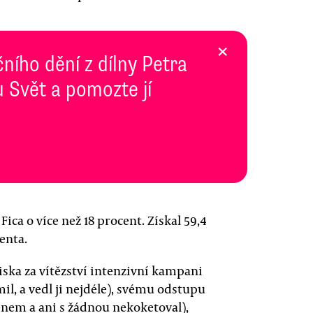
×
ního dění z dílny Petra
 Svět a pomozte jí
ica o více než 18 procent. Získal 59,4
enta.
ska za vítězství intenzivní kampani
l, a vedl ji nejdéle), svému odstupu
enem a ani s žádnou nekoketoval),