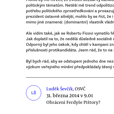
politickým tématům. Netěší mě trend odpolitizo
potřebu politického zprostředkování a prosazu
prezident ústavně silnější, mohlo by se říct, že i
mimo jiné znamená: (dominantní) vlastník vládn
Ale vidím také, jak se Robertu Ficovi vymstilo h
Jak doplatil na to, že nedělá důsledně sociálně
Odporný byl jeho úskok, kdy chtěl v kampani z
příslušnosti protikandidáta. Jsem rád, že to na
Byl bych rád, aby se odstupem jednoho dne ne
výzkum veřejného mínění předpokládaly těsný 
Luděk Ševčík
, OSVČ
LŠ
31. března 2014 v 9.01
Obrácení Ferdyše Pištory?