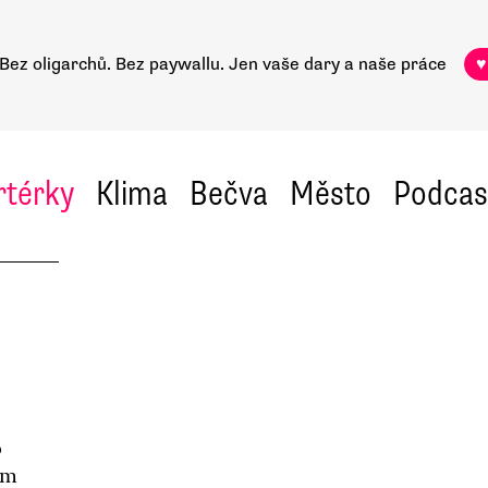
Bez oligarchů. Bez paywallu.
Jen vaše dary a naše práce
♥
rtérky
Klima
Bečva
Město
Podcas
p
ým