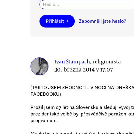
Přihlásit →
Zapomněli jste heslo?
Ivan Štampach
, religionista
30. března 2014 v 17.07
(TAKTO JSEM ZHODNOTIL V NOCI NA DNEŠK
FACEBOOKU)
Prožil jsem 27 let na Slovensku a sleduji vývoj
prezidentské volbě byl přesvědčivě poražen ka
programem.
Mohlo by mě mrzet, že zvítězil bezbarvý kandidát