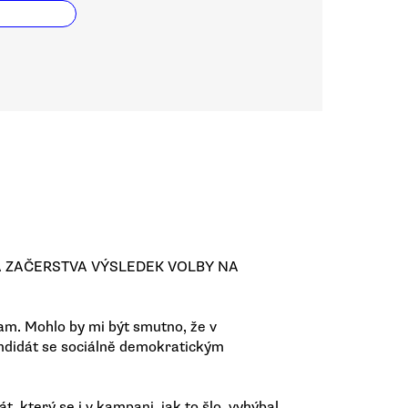
A ZAČERSTVA VÝSLEDEK VOLBY NA
 tam. Mohlo by mi být smutno, že v
ndidát se sociálně demokratickým
, který se i v kampani, jak to šlo, vyhýbal