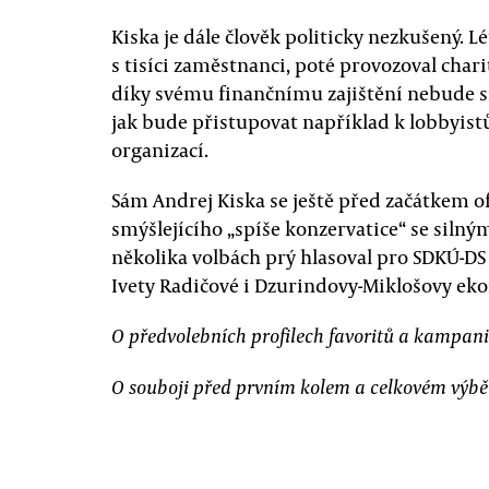
Kiska je dále člověk politicky nezkušený. 
s tisíci zaměstnanci, poté provozoval chari
díky svému finančnímu zajištění nebude s
jak bude přistupovat například k lobbyi
organizací.
Sám Andrej Kiska se ještě před začátkem o
smýšlejícího „spíše konzervatice“ se silný
několika volbách prý hlasoval pro SDKÚ-D
Ivety Radičové i Dzurindovy-Miklošovy ek
O předvolebních profilech favoritů a kampan
O souboji před prvním kolem a celkovém výbě