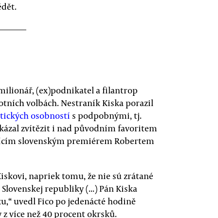
ědět.
lionář, (ex)podnikatel a filantrop
otních volbách. Nestraník Kiska porazil
itických osobností
s podpobnými, tj.
ázal zvítězit i nad původním favoritem
ajícím slovenským premiérem Robertem
iskovi, napriek tomu, že nie sú zrátané
Slovenskej republiky (...) Pán Kiska
u,“ uvedl Fico po jedenácté hodině
 z více než 40 procent okrsků.