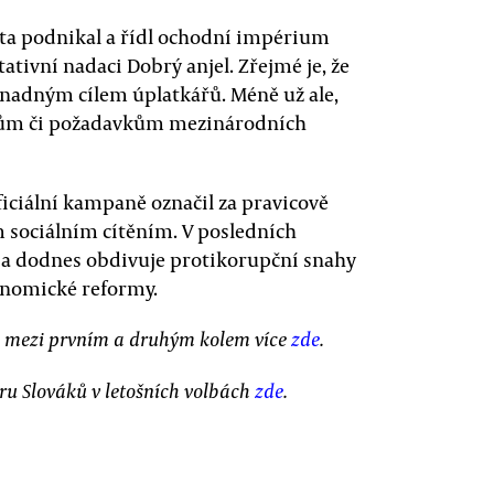
Léta podnikal a řídl ochodní impérium
tativní nadaci Dobrý anjel. Zřejmé je, že
nadným cílem úplatkářů. Méně už ale,
stům či požadavkům mezinárodních
ficiální kampaně označil za pravicově
m sociálním cítěním. V posledních
S a dodnes obdivuje protikorupční snahy
onomické reformy.
i mezi prvním a druhým kolem více
zde
.
ru Slováků v letošních volbách
zde
.