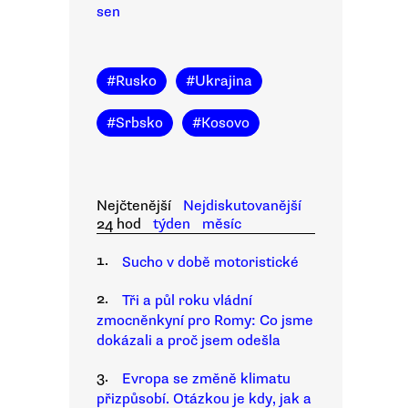
sen
#
Rusko
#
Ukrajina
#
Srbsko
#
Kosovo
Nejčtenější
Nejdiskutovanější
24 hod
týden
měsíc
1.
Sucho v době motoristické
2.
Tři a půl roku vládní
zmocněnkyní pro Romy: Co jsme
dokázali a proč jsem odešla
3.
Evropa se změně klimatu
přizpůsobí. Otázkou je kdy, jak a