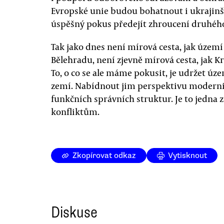
Evropské unie budou bohatnout i ukrajinšt
úspěšný pokus předejít zhroucení druhého
Tak jako dnes není mírová cesta, jak územ
Bělehradu, není zjevně mírová cesta, jak 
To, o co se ale máme pokusit, je udržet úz
zemí. Nabídnout jim perspektivu moderniz
funkčních správních struktur. Je to jedna z
konfliktům.
Zkopírovat odkaz
Vytisknout
Diskuse