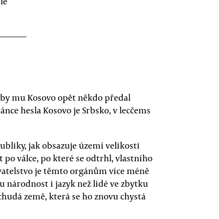
le
e by mu Kosovo opět někdo předal
tánce hesla Kosovo je Srbsko, v lecčems
publiky, jak obsazuje území velikosti
 po válce, po které se odtrhl, vlastního
yvatelstvo je těmto orgánům více méně
u národnost i jazyk než lidé ve zbytku
 chudá země, která se ho znovu chystá