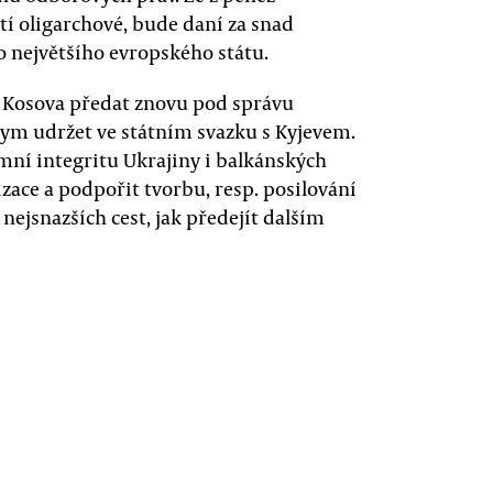
í oligarchové, bude daní za snad
 největšího evropského státu.
í Kosova předat znovu pod správu
Krym udržet ve státním svazku s Kyjevem.
emní integritu Ukrajiny i balkánských
ace a podpořit tvorbu, resp. posilování
 nejsnazších cest, jak předejít dalším