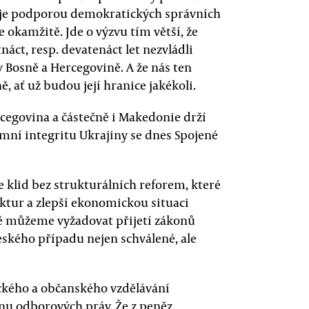
uje podporou demokratických správních
okamžitě. Jde o výzvu tím větší, že
áct, resp. devatenáct let nezvládli
v Bosně a Hercegovině. A že nás ten
ě, ať už budou její hranice jakékoli.
rcegovina a částečně i Makedonie drží
ní integritu Ukrajiny se dnes Spojené
e klid bez strukturálních reforem, které
uktur a zlepší ekonomickou situaci
tě můžeme vyžadovat přijetí zákonů
českého případu nejen schválené, ale
ckého a občanského vzdělávání
u odborových práv. Že z peněz