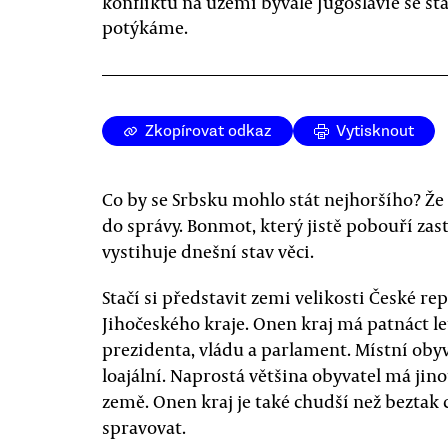
konfliktu na území bývalé Jugoslávie se stá
potýkáme.
Zkopírovat odkaz
Vytisknout
Co by se Srbsku mohlo stát nejhoršího? Ž
do správy. Bonmot, který jistě pobouří zas
vystihuje dnešní stav věci.
Stačí si představit zemi velikosti České re
Jihočeského kraje. Onen kraj má patnáct let
prezidenta, vládu a parlament. Místní ob
loajální. Naprostá většina obyvatel má jino
země. Onen kraj je také chudší než beztak
spravovat.