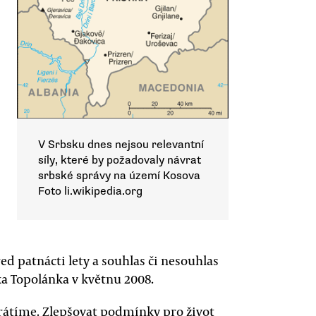
V Srbsku dnes nejsou relevantní
síly, které by požadovaly návrat
srbské správy na území Kosova
Foto li.wikipedia.org
 patnácti lety a souhlas či nesouhlas
a Topolánka v květnu 2008.
vrátíme. Zlepšovat podmínky pro život