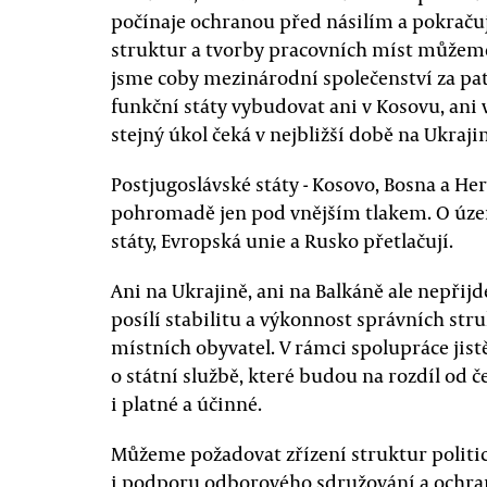
počínaje ochranou před násilím a pokrač
struktur a tvorby pracovních míst můžeme 
jsme coby mezinárodní společenství za patn
funkční státy vybudovat ani v Kosovu, ani 
stejný úkol čeká v nejbližší době na Ukrajin
Postjugoslávské státy - Kosovo, Bosna a He
pohromadě jen pod vnějším tlakem. O územ
státy, Evropská unie a Rusko přetlačují.
Ani na Ukrajině, ani na Balkáně ale nepřijd
posílí stabilitu a výkonnost správních str
místních obyvatel. V rámci spolupráce jis
o státní službě, které budou na rozdíl od 
i platné a účinné.
Můžeme požadovat zřízení struktur politi
i podporu odborového sdružování a ochran