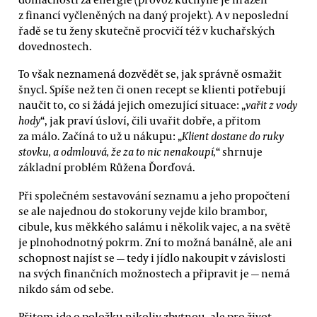
z financí vyčleněných na daný projekt). A v neposlední
řadě se tu ženy skutečně procvičí též v kuchařských
dovednostech.
To však neznamená dozvědět se, jak správně osmažit
šnycl. Spíše než ten či onen recept se klienti potřebují
naučit to, co si žádá jejich omezující situace: „
vařit z vody
hody
“, jak praví úsloví, čili uvařit dobře, a přitom
za málo. Začíná to už u nákupu: „
Klient dostane do ruky
stovku, a odmlouvá, že za to nic nenakoupí,
“ shrnuje
základní problém Růžena Ďorďová.
Při společném sestavování seznamu a jeho propočtení
se ale najednou do stokoruny vejde kilo brambor,
cibule, kus měkkého salámu i několik vajec, a na světě
je plnohodnotný pokrm. Zní to možná banálně, ale ani
schopnost najíst se — tedy i jídlo nakoupit v závislosti
na svých finančních možnostech a připravit je — nemá
nikdo sám od sebe.
Přitom jde o položku nikoliv zbytnou, ale pro život