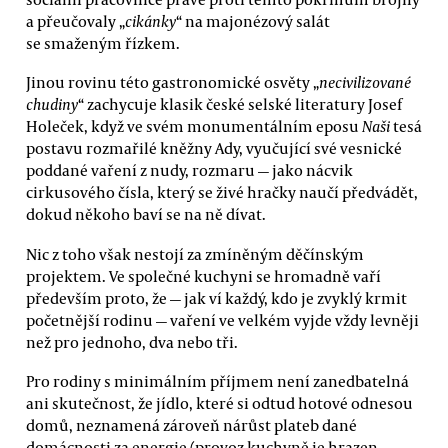
a přeučovaly „
cikánky
“ na majonézový salát
se smaženým řízkem.
Jinou rovinu této gastronomické osvěty „
necivilizované
chudiny
“ zachycuje klasik české selské literatury Josef
Holeček, když ve svém monumentálním eposu
Naši
tesá
postavu rozmařilé kněžny Ady, vyučující své vesnické
poddané vaření z nudy, rozmaru — jako nácvik
cirkusového čísla, který se živé hračky naučí předvádět,
dokud někoho baví se na ně dívat.
Nic z toho však nestojí za zmíněným děčínským
projektem. Ve společné kuchyni se hromadně vaří
především proto, že — jak ví každý, kdo je zvyklý krmit
početnější rodinu — vaření ve velkém vyjde vždy levněji
než pro jednoho, dva nebo tři.
Pro rodiny s minimálním příjmem není zanedbatelná
ani skutečnost, že jídlo, které si odtud hotové odnesou
domů, neznamená zároveň nárůst plateb dané
domácnosti za energie (provoz kuchyně je hrazen