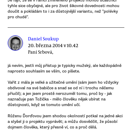
Je fajn, že se v rámci zmíněného projektu mohou účastníci
tyhle sice obyčejné, ale pro život šikovné dovednosti mohou
doučit a pokládám to i za důstojnější variantu, než "polévky
pro chudé".
Daniel Soukup
20. března 2014 v 10.42
Paní Srbová,
já nevím, jestli můj přístup je typicky mužský, ale každopádně
naprosto souhlasím se vším, co píšete.
Vařit z mála je velké a užitečné umění (sám jsem ho vždycky
obdivoval na své babičce a snad se od ní i trochu něčemu
přiučil); a jen jsem prostě nerozuměl tomu, proč by - jak
naznačuje pan Tožička - mělo člověku nějak ubírat na
důstojnosti, když se tomuto umění učí.
Růženu Ďorďovou jsem shodou okolností potkal na jedné akci
a slyšel ji o projektu vyprávět; a můžu dosvědčit, že působí
dojmem člověka, který přesně ví, co a proč dělá.