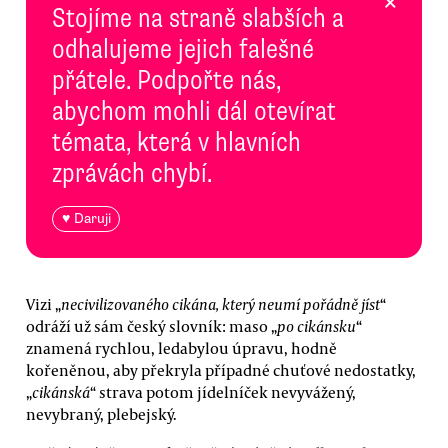
×
Stojíme na straně slabších a
odhalujeme jejich falešné
přátele. Podpořte nás,
abychom mohli dál otevírat
témata, která v hlavních
zprávách chybí.
♥ Daruji
Vizi „
necivilizovaného cikána, který neumí pořádně jíst
“
odráží už sám český slovník: maso „
po cikánsku
“
znamená rychlou, ledabylou úpravu, hodně
kořeněnou, aby překryla případné chuťové nedostatky,
„
cikánská
“ strava potom jídelníček nevyvážený,
nevybraný, plebejský.