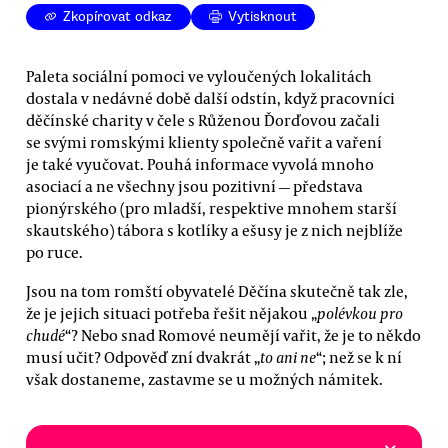
Zkopírovat odkaz
Vytisknout
Paleta sociální pomoci ve vyloučených lokalitách
dostala v nedávné době další odstín, když pracovníci
děčínské charity v čele s Růženou Ďorďovou začali
se svými romskými klienty společně vařit a vaření
je také vyučovat. Pouhá informace vyvolá mnoho
asociací a ne všechny jsou pozitivní — představa
pionýrského (pro mladší, respektive mnohem starší
skautského) tábora s kotlíky a ešusy je z nich nejblíže
po ruce.
Jsou na tom romští obyvatelé Děčína skutečně tak zle,
že je jejich situaci potřeba řešit nějakou „
polévkou pro
chudé
“? Nebo snad Romové neumějí vařit, že je to někdo
musí učit? Odpověď zní dvakrát „
to ani ne
“; než se k ní
však dostaneme, zastavme se u možných námitek.