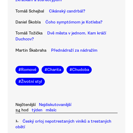
Tomáš Schejbal
Cikánský candrbál?
Daniel Škobla
Čoho symptómom je Kotleba?
Tomáš Tožička
Dvě města v jednom. Kam kráčí
Duchcov?
Martin Škabraha
Přednádraží za nádražím
#
Romové
#
Charita
#
Chudoba
#
Životní styl
Nejčtenější
Nejdiskutovanější
24 hod
týden
měsíc
1.
Český orloj nepotrestaných viníků a trestaných
obětí