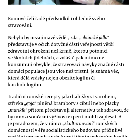
Romové čelí řadě předsudků i ohledně svého
stravování.
Nebylo by nezajímavé vědět, zda „
cikánské jídlo
“
představuje v očích dotyčné části veřejnosti větší
zdravotní ohrožení než krmě, kterou potomci
ve školních jídelnách, a zvláště pak mimo ně
konzumují obvykle; že stravovací návyky značné části
domácí populace jsou více než tristní, je známá věc,
která dělá vrásky nejen obezitologům či
kardiolologům.
Tradiční romské recepty jako halušky s tvarohem,
střívka „
goja
“ plněná brambory s cibulí nebo placky
„
marikľa
“ přitom představují alternativu tak zdravou, že
by mnozí současní výživoví experti mohli zaplesat. A
je paradoxem, že v rámci „
zkulturňování
“ romských
domácností v éře socialistického budování přičinlivé
sociální pracovnice právě proti těmto pokrmům brojily