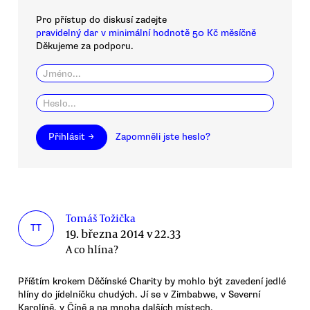
Pro přístup do diskusí zadejte
pravidelný dar v minimální hodnotě 50 Kč měsíčně
Děkujeme za podporu.
Přihlásit →
Zapomněli jste heslo?
Tomáš Tožička
TT
19. března 2014 v 22.33
A co hlína?
Příštím krokem Děčínské Charity by mohlo být zavedení jedlé
hlíny do jídelníčku chudých. Jí se v Zimbabwe, v Severní
Karolíně, v Číně a na mnoha dalších místech.