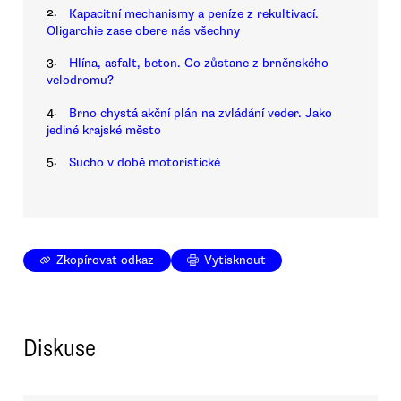
2.
Kapacitní mechanismy a peníze z rekultivací.
Oligarchie zase obere nás všechny
3.
Hlína, asfalt, beton. Co zůstane z brněnského
velodromu?
4.
Brno chystá akční plán na zvládání veder. Jako
jediné krajské město
5.
Sucho v době motoristické
Zkopírovat odkaz
Vytisknout
Diskuse