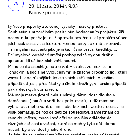
VS
20. března 2014 v 9.03
Pánové promiňte,
ty Vaše příspěvky ztělesňují typicky mužský přístup.
Souhlasím s autorčiným pozitivním hodnocením projektu. Při
nedostatku peněz je totiž opravdu pro řadu lidí problém vůbec
jídelníček sestavit a leckteré komponenty pokrmů připravit.
Tím myslím součásti jako je jíška, různá těsta, knedlíky, ...
Průmyslově vyráběné směsi pochopitelně vyjdou dráž a
spousta lidí už bez nich vařit neumí.
Mimo tento aspekt je nutné vzít v úvahu, že mezi těmi
"chudými a sociálně vyloučenými" je značné procento lidí, kteří
vyrostli v nejrůznějších kolektivních zařízeních, v lepším
případě od jeslí, přes školky a školní družiny, v horším případě
pak v dětských domovech.
Mě moje matka (která byla s námi 3 dětmi dost dlouho v
domácnosti) naučila vařit bez polotovarů, tudíž mám na
vybranou, mohu vařit s nimi nebo bez nich. Ještě z dětství si
však pamatuji, že rodiče dětí ze sousedství, zaměstnaní od
rána do večera, museli své děti od malička odkládat do
různých zařízení a vaření, které se mohly tyto děti doma
naučit, bylo asi dost jiného druhu.