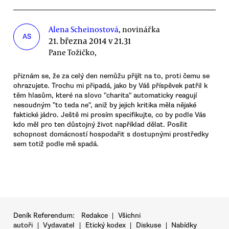
Alena Scheinostová
, novinářka
AS
21. března 2014 v 21.31
Pane Tožičko,
přiznám se, že za celý den nemůžu přijít na to, proti čemu se
ohrazujete. Trochu mi připadá, jako by Váš příspěvek patřil k
těm hlasům, které na slovo "charita" automaticky reagují
nesoudným "to teda ne", aniž by jejich kritika měla nějaké
faktické jádro. Ještě mi prosím specifikujte, co by podle Vás
kdo měl pro ten důstojný život například dělat. Posílit
schopnost domácností hospodařit s dostupnými prostředky
sem totiž podle mě spadá.
Deník Referendum:
Redakce
|
Všichni
autoři
|
Vydavatel
|
Etický kodex
|
Diskuse
|
Nabídky