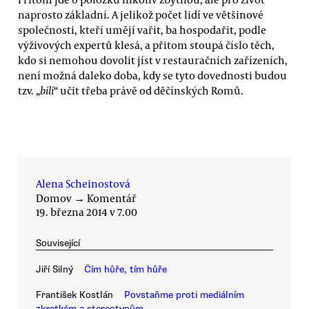
naprosto základní. A jelikož počet lidí ve většinové
společnosti, kteří umějí vařit, ba hospodařit, podle
výživových expertů klesá, a přitom stoupá číslo těch,
kdo si nemohou dovolit jíst v restauračních zařízeních,
není možná daleko doba, kdy se tyto dovednosti budou
tzv. „
bílí
“ učit třeba právě od děčínských Romů.
Alena Scheinostová
Domov
→
Komentář
19. března 2014 v 7.00
Související
Jiří Silný
Čím hůře, tím hůře
František Kostlán
Povstaňme proti mediálním
zkratkám a stereotypům