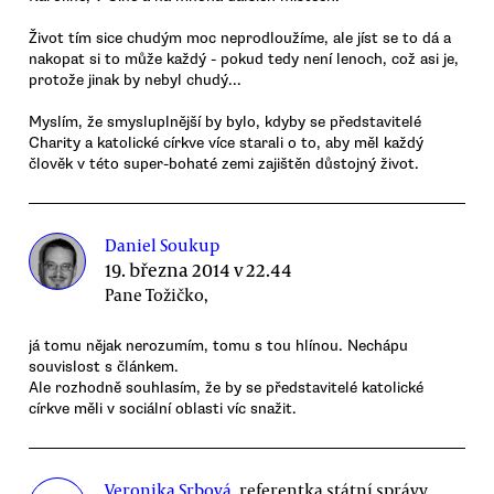
Život tím sice chudým moc neprodloužíme, ale jíst se to dá a
nakopat si to může každý - pokud tedy není lenoch, což asi je,
protože jinak by nebyl chudý...
Myslím, že smysluplnější by bylo, kdyby se představitelé
Charity a katolické církve více starali o to, aby měl každý
člověk v této super-bohaté zemi zajištěn důstojný život.
Daniel Soukup
19. března 2014 v 22.44
Pane Tožičko,
já tomu nějak nerozumím, tomu s tou hlínou. Nechápu
souvislost s článkem.
Ale rozhodně souhlasím, že by se představitelé katolické
církve měli v sociální oblasti víc snažit.
Veronika Srbová
, referentka státní správy