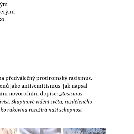
álým
terými
ko
na předválečný protiromský rasismus.
enů jako antisemitismus. Jak napsal
ním novoročním dopise: „
Rasismus
vist. Skupinové vidění světa, rozděleného
Jako rakovina rozežírá naši schopnost