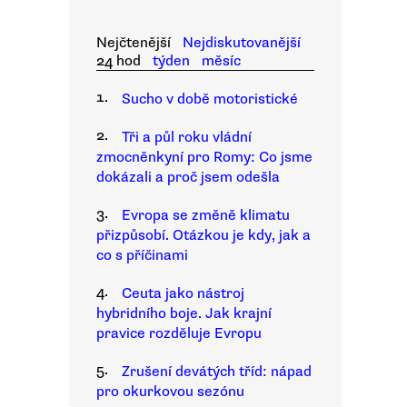
Nejčtenější
Nejdiskutovanější
24 hod
týden
měsíc
1.
Sucho v době motoristické
2.
Tři a půl roku vládní
zmocněnkyní pro Romy: Co jsme
dokázali a proč jsem odešla
3.
Evropa se změně klimatu
přizpůsobí. Otázkou je kdy, jak a
co s příčinami
4.
Ceuta jako nástroj
hybridního boje. Jak krajní
pravice rozděluje Evropu
5.
Zrušení devátých tříd: nápad
pro okurkovou sezónu