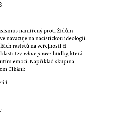
s
 rasismus namířený proti Židům
e navazuje na nacistickou ideologii.
ších rasistů na veřejnosti či
blasti tzv.
hudby, která
white power
dmutím emocí. Například skupina
vem Cikáni:
 rád
c