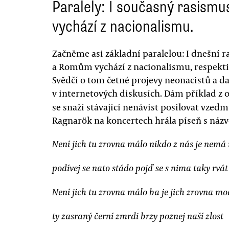
Paralely: I současný rasismu
vychází z nacionalismu.
Začněme asi základní paralelou: I dnešní
a Romům vychází z nacionalismu, respektiv
Svědčí o tom četné projevy neonacistů a dal
v internetových diskusích. Dám příklad z o
se snaží stávající nenávist posilovat vze
Ragnarök na koncertech hrála píseň s náz
Není jich tu zrovna málo nikdo z nás je nemá
podívej se nato stádo pojď se s nima taky rvát
Není jich tu zrovna málo ba je jich zrovna mo
ty zasraný černí zmrdi brzy poznej naší zlost