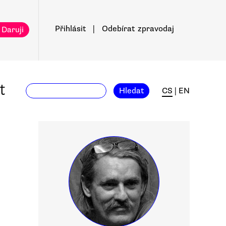
Přihlásit
|
Odebírat
zpravodaj
 Daruji
t
Hledat
CS
|
EN