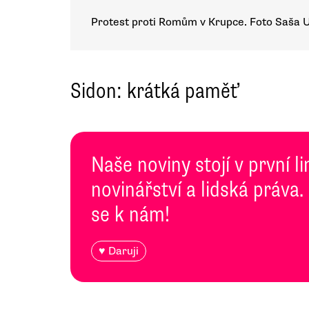
Protest proti Romům v Krupce. Foto Saša 
Sidon: krátká paměť
Naše noviny stojí v první l
novinářství a lidská práva.
se k nám!
♥ Daruji