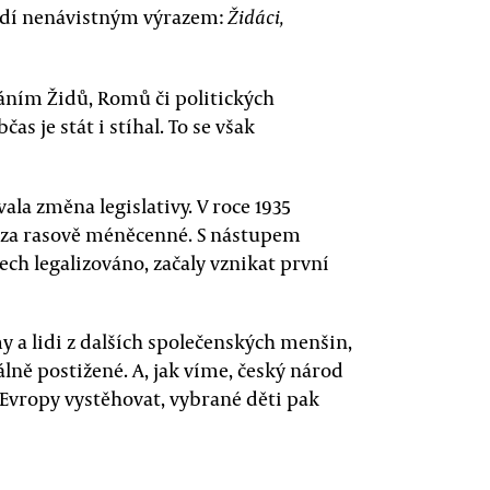
lidí nenávistným výrazem:
Židáci,
áním Židů, Romů či politických
čas je stát i stíhal. To se však
la změna legislativy. V roce 1935
 za rasově méněcenné. S nástupem
ech legalizováno, začaly vznikat první
my a lidi z dalších společenských menšin,
álně postižené. A, jak víme, český národ
 Evropy vystěhovat, vybrané děti pak