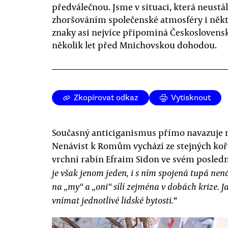
předválečnou. Jsme v situaci, která neust
zhoršováním společenské atmosféry i něk
znaky asi nejvíce připomíná Českoslovens
několik let před Mnichovskou dohodou.
Zkopírovat odkaz
Vytisknout
Současný anticiganismus přímo navazuje 
Nenávist k Romům vychází ze stejných koř
vrchní rabín Efraim Sidon ve svém posled
je však jenom jeden, i s ním spojená tupá nená
na „my“ a „oni“ sílí zejména v dobách krize. 
“
vnímat jednotlivé lidské bytosti.