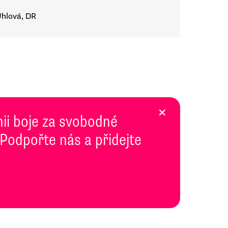
Uhlová, DR
×
inii boje za svobodné
 Podpořte nás a přidejte