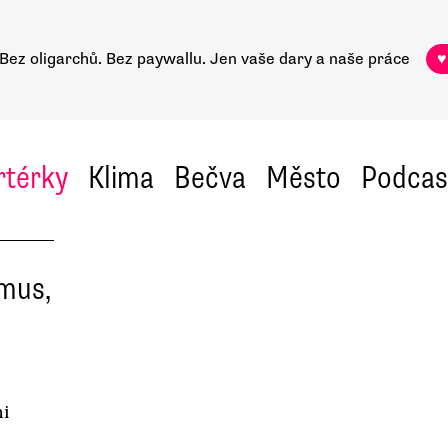
Bez oligarchů. Bez paywallu.
Jen vaše dary a naše práce
♥
rtérky
Klima
Bečva
Město
Podcas
smus,
mi