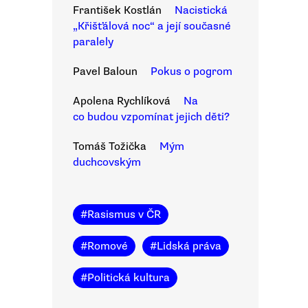
František Kostlán
Nacistická
„Křišťálová noc“ a její současné
paralely
Pavel Baloun
Pokus o pogrom
Apolena Rychlíková
Na
co budou vzpomínat jejich děti?
Tomáš Tožička
Mým
duchcovským
#
Rasismus v ČR
#
Romové
#
Lidská práva
#
Politická kultura