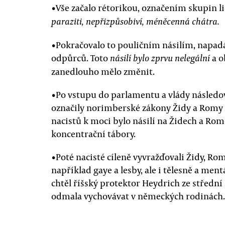
•Vše začalo rétorikou, označením skupin 
paraziti, nepřizpůsobiví, méněcenná chátra.
•Pokračovalo to pouličním násilím, napad
odpůrců. Toto
a ob
násilí bylo zprvu nelegální
zanedlouho mělo změnit.
•Po vstupu do parlamentu a vlády následova
označily norimberské zákony Židy a Romy
nacistů k moci bylo násilí na Židech a Rom
koncentrační tábory.
•Poté nacisté cíleně vyvražďovali Židy, Ro
například gaye a lesby, ale i tělesně a ment
chtěl říšský protektor Heydrich ze střední
odmala vychovávat v německých rodinách.