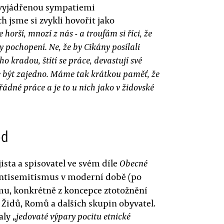
 vyjádřenou sympatiemi
h jsme si zvykli hovořit jako
e horší, mnozí z nás - a troufám si říci, že
 pochopení. Ne, že by Cikány posílali
ho kradou, štítí se práce, devastují své
e být zajedno. Máme tak krátkou paměť, že
ořádné práce a je to u nich jako v židovské
od
ista a spisovatel ve svém díle
Obecné
antisemitismus v moderní době (po
smu, konkrétně z koncepce ztotožnění
 Židů, Romů a dalších skupin obyvatel.
ly „
jedovaté výpary pocitu etnické