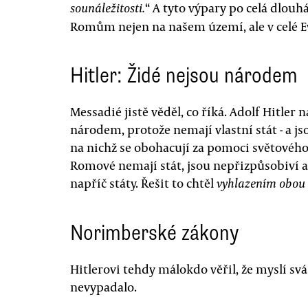
“ A tyto výpary po celá dlouhá
sounáležitosti.
Romům nejen na našem území, ale v celé E
Hitler: Židé nejsou národem
Messadié jistě věděl, co říká. Adolf Hitler
národem, protože nemají vlastní stát - a jso
na nichž se obohacují za pomoci světového 
Romové nemají stát, jsou nepřizpůsobiví a 
napříč státy. Řešit to chtěl
vyhlazením obou 
Norimberské zákony
Hitlerovi tehdy málokdo věřil, že myslí svá
nevypadalo.