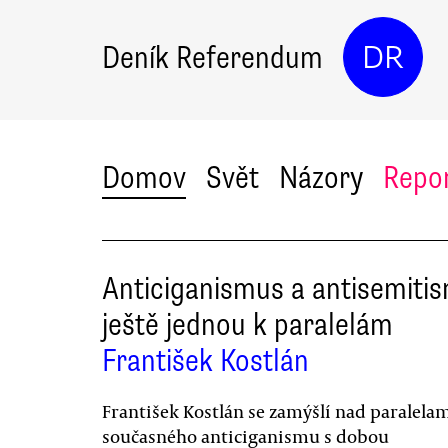
Deník Referendum
DR
Domov
Svět
Názory
Repo
Anticiganismus a antisemiti
ještě jednou k paralelám
František Kostlán
František Kostlán se zamýšlí nad paralela
současného anticiganismu s dobou