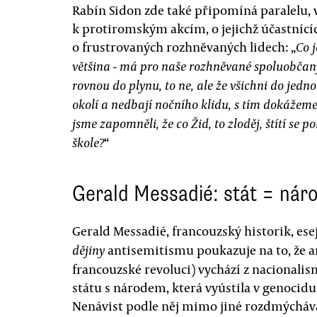
Rabín Sidon zde také připomíná paralelu,
k protiromským akcím, o jejichž účastnícíc
o frustrovaných rozhněvaných lidech: „
Co j
většina - má pro naše rozhněvané spoluobčany
rovnou do plynu, to ne, ale že všichni do jedno
okolí a nedbají nočního klidu, s tím dokážem
jsme zapomněli, že co Žid, to zloděj, štítí se p
“
škole?
Gerald Messadié: stát = nár
Gerald Messadié, francouzský historik, esej
antisemitismu poukazuje na to, že 
dějiny
francouzské revoluci) vychází z nacionali
státu s národem, která vyústila v genocidu
Nenávist podle něj mimo jiné rozdmýcháva