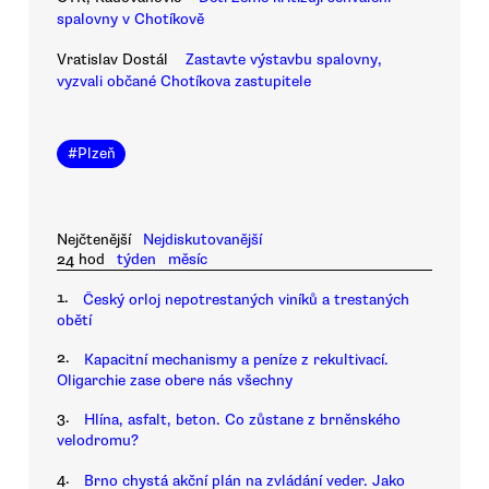
spalovny v Chotíkově
Vratislav Dostál
Zastavte výstavbu spalovny,
vyzvali občané Chotíkova zastupitele
#
Plzeň
Nejčtenější
Nejdiskutovanější
24 hod
týden
měsíc
1.
Český orloj nepotrestaných viníků a trestaných
obětí
2.
Kapacitní mechanismy a peníze z rekultivací.
Oligarchie zase obere nás všechny
3.
Hlína, asfalt, beton. Co zůstane z brněnského
velodromu?
4.
Brno chystá akční plán na zvládání veder. Jako