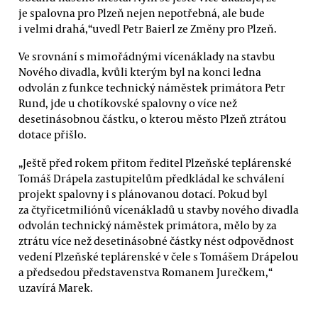
je spalovna pro Plzeň nejen nepotřebná, ale bude
i velmi drahá,“uvedl Petr Baierl ze Změny pro Plzeň.
Ve srovnání s mimořádnými vícenáklady na stavbu
Nového divadla, kvůli kterým byl na konci ledna
odvolán z funkce technický náměstek primátora Petr
Rund, jde u chotíkovské spalovny o více než
desetinásobnou částku, o kterou město Plzeň ztrátou
dotace přišlo.
„Ještě před rokem přitom ředitel Plzeňské teplárenské
Tomáš Drápela zastupitelům předkládal ke schválení
projekt spalovny i s plánovanou dotací. Pokud byl
za čtyřicetmiliónů vícenákladů u stavby nového divadla
odvolán technický náměstek primátora, mělo by za
ztrátu více než desetinásobné částky nést odpovědnost
vedení Plzeňské teplárenské v čele s Tomášem Drápelou
a předsedou představenstva Romanem Jurečkem,“
uzavírá Marek.