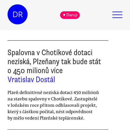
DR
♥ Daruji
Spalovna v Chotíkové dotaci
nezíská, Plzeňany tak bude stát
o 450 milionů více
Vratislav Dostál
Plzeň definitivně nezíská dotaci 450 miliónů
na stavbu spalovny v Chotíkově. Zastupitelé
v loňském roce přitom odhlasovali projekt,
který s částkou počítal, nést odpovědnost
by mělo vedení Plzeňské teplárenské.