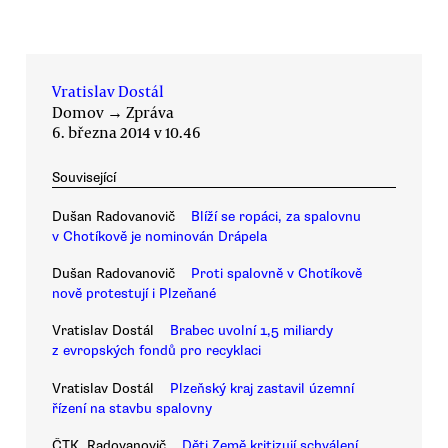
Vratislav Dostál
Domov
→
Zpráva
6. března 2014 v 10.46
Související
Dušan Radovanovič
Blíží se ropáci, za spalovnu
v Chotíkově je nominován Drápela
Dušan Radovanovič
Proti spalovně v Chotíkově
nově protestují i Plzeňané
Vratislav Dostál
Brabec uvolní 1,5 miliardy
z evropských fondů pro recyklaci
Vratislav Dostál
Plzeňský kraj zastavil územní
řízení na stavbu spalovny
ČTK, Radovanovič
Děti Země kritizují schválení