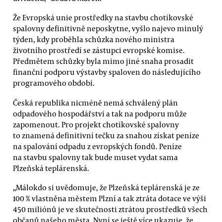
Že Evropská unie prostředky na stavbu chotíkovské
spalovny definitivně neposkytne, vyšlo najevo minulý
týden, kdy proběhla schůzka nového ministra
životního prostředí se zástupci evropské komise.
Předmětem schůzky byla mimo jiné snaha prosadit
finanční podporu výstavby spaloven do následujícího
programového období.
Česká republika nicméně nemá schválený plán
odpadového hospodářství a tak na podporu může
zapomenout. Pro projekt chotíkovské spalovny
to znamená definitivní tečku za snahou získat peníze
na spalování odpadu z evropských fondů. Peníze
na stavbu spalovny tak bude muset vydat sama
Plzeňská teplárenská.
„Málokdo si uvědomuje, že Plzeňská teplárenská je ze
100 % vlastněna městem Plzní a tak ztráta dotace ve výši
450 miliónů je ve skutečnosti ztrátou prostředků všech
občanů našeho města. Nyní se ještě více ukazuje, že