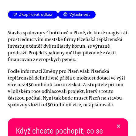
Zkopírovat odkaz
Vytisknout
Stavba spalovny v Chotíkově u Plzně, do které magistrát
prostřednictvím městské firmy Plzeňská teplárenská
investuje téměř dvě miliardy korun, se výrazně
prodraží. Projekt spalovny měl být původně z části
financován z evropských peněz.
Podle informací Změny pro Plzeň však Plzeňská
teplárenská definitivně přišla o možnost dotaci ve výši
více než 450 miliónů korun získat. Zastupitelé přitom
v loňském roce odhlasovali projekt, který s touto
částkou počítal. Nyní tak bude muset Plzeň na stavbu
spalovny vložit o 450 miliónů více, než plánovala.
×
Když chcete pochopit, co se