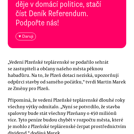
děje v domácí politice, stačí
číst Deník Referendum.
Podpořte nás!
♥ Daruji
„Vedení Plzeňské teplárenské se podařilo sehrát
se zastupiteli a občany našeho města pěknou
habaďůru. Na to, že Plzeň dotaci nezíská, upozorňují
odpůrci stavby od samého počátku,“ tvrdí Martin Marek
ze Změny pro Plzeň.
Připomíná, že vedení Plzeňské teplárenské dlouhé roky
všechny výtky odmítalo. „Nyní se potvrdilo, že stavba
spalovny bude stát všechny Plzeňany o 450 miliónů
více. Tyto peníze budou chybět v rozpočtu města, které
je mohlo z Plzeňské teplárenské čerpat prostřednictvím
dividend,“ dodává Marek.