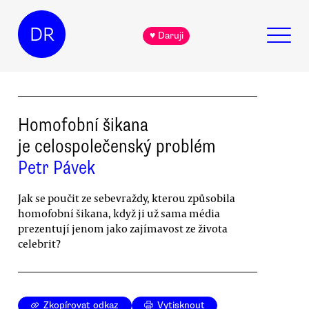
DR
♥ Daruji
Homofobní šikana
je celospolečenský problém
Petr Pávek
Jak se poučit ze sebevraždy, kterou způsobila
homofobní šikana, když ji už sama média
prezentují jenom jako zajímavost ze života
celebrit?
Zkopírovat odkaz
Vytisknout