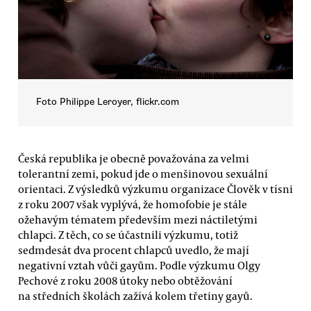
Foto Philippe Leroyer, flickr.com
Česká republika je obecně považována za velmi
tolerantní zemi, pokud jde o menšinovou sexuální
orientaci. Z výsledků výzkumu organizace Člověk v tísni
z roku 2007 však vyplývá, že homofobie je stále
ožehavým tématem především mezi náctiletými
chlapci. Z těch, co se účastnili výzkumu, totiž
sedmdesát dva procent chlapců uvedlo, že mají
negativní vztah vůči gayům. Podle výzkumu Olgy
Pechové z roku 2008 útoky nebo obtěžování
na středních školách zažívá kolem třetiny gayů.