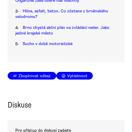
Oligarchie zase obere nás všechny
3.
Hlína, asfalt, beton. Co zůstane z brněnského
velodromu?
4.
Brno chystá akční plán na zvládání veder. Jako
jediné krajské město
5.
Sucho v době motoristické
Zkopírovat odkaz
Vytisknout
Diskuse
Pro přístup do diskusí zadejte