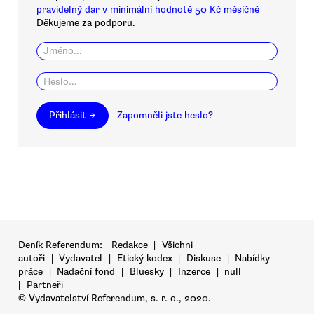
pravidelný dar v minimální hodnotě 50 Kč měsíčně
Děkujeme za podporu.
Přihlásit →
Zapomněli jste heslo?
Deník Referendum:
Redakce
|
Všichni
autoři
|
Vydavatel
|
Etický kodex
|
Diskuse
|
Nabídky
práce
|
Nadační fond
|
Bluesky
|
Inzerce
|
null
|
Partneři
© Vydavatelství Referendum, s. r. o., 2020.