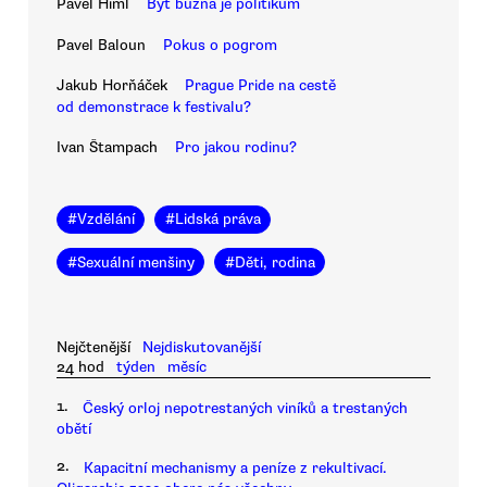
Pavel Himl
Být buzna je politikum
Pavel Baloun
Pokus o pogrom
Jakub Horňáček
Prague Pride na cestě
od demonstrace k festivalu?
Ivan Štampach
Pro jakou rodinu?
#
Vzdělání
#
Lidská práva
#
Sexuální menšiny
#
Děti, rodina
Nejčtenější
Nejdiskutovanější
24 hod
týden
měsíc
1.
Český orloj nepotrestaných viníků a trestaných
obětí
2.
Kapacitní mechanismy a peníze z rekultivací.