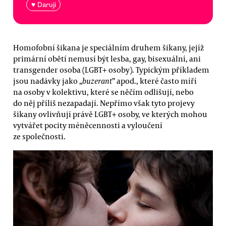
♥ Daruji
Homofobní šikana je speciálním druhem šikany, jejíž
primární obětí nemusí být lesba, gay, bisexuální, ani
transgender osoba (LGBT+ osoby). Typickým příkladem
jsou nadávky jako „
buzerant
” apod., které často míří
na osoby v kolektivu, které se něčím odlišují, nebo
do něj příliš nezapadají. Nepřímo však tyto projevy
šikany ovlivňují právě LGBT+ osoby, ve kterých mohou
vytvářet pocity méněcennosti a vyloučení
ze společnosti.