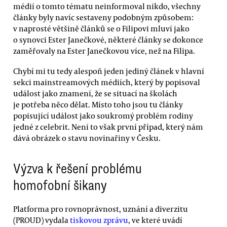
médií o tomto tématu neinformoval nikdo, všechny
články byly navíc sestaveny podobným způsobem:
v naprosté většině článků se o Filipovi mluví jako
o synovci Ester Janečkové, některé články se dokonce
zaměřovaly na Ester Janečkovou více, než na Filipa.
Chybí mi tu tedy alespoň jeden jediný článek v hlavní
sekci mainstreamových médiích, který by popisoval
událost jako znamení, že se situací na školách
je potřeba něco dělat. Místo toho jsou tu články
popisující událost jako soukromý problém rodiny
jedné z celebrit. Není to však první případ, který nám
dává obrázek o stavu novinařiny v Česku.
Výzva k řešení problému
homofobní šikany
Platforma pro rovnoprávnost, uznání a diverzitu
(PROUD) vydala
tiskovou zprávu
, ve které uvádí