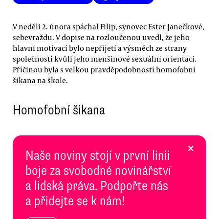
V neděli 2. února spáchal Filip, synovec Ester Janečkové,
sebevraždu. V dopise na rozloučenou uvedl, že jeho
hlavní motivací bylo nepřijetí a výsměch ze strany
společnosti kvůli jeho menšinové sexuální orientaci.
Příčinou byla s velkou pravděpodobností homofobní
šikana na škole.
Homofobní šikana
×
Naše noviny stojí v první linii
boje za svobodné novinářství
a lidská práva. Podpořte nás
a přidejte se k nám!