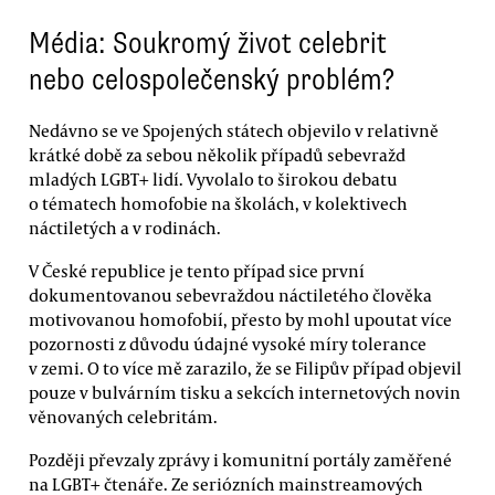
Média: Soukromý život celebrit
nebo celospolečenský problém?
Nedávno se ve Spojených státech objevilo v relativně
krátké době za sebou několik případů sebevražd
mladých LGBT+ lidí. Vyvolalo to širokou debatu
o tématech homofobie na školách, v kolektivech
náctiletých a v rodinách.
V České republice je tento případ sice první
dokumentovanou sebevraždou náctiletého člověka
motivovanou homofobií, přesto by mohl upoutat více
pozornosti z důvodu údajné vysoké míry tolerance
v zemi. O to více mě zarazilo, že se Filipův případ objevil
pouze v bulvárním tisku a sekcích internetových novin
věnovaných celebritám.
Později převzaly zprávy i komunitní portály zaměřené
na LGBT+ čtenáře. Ze seriózních mainstreamových